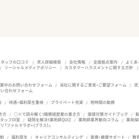
スタッフの口コミ
求人詳細検索
会社情報
全国拠点案内
よくあ
ソーシャルメディアポリシー
カスタマーハラスメントに関する方針
就業中のお問い合わせフォーム
当社に関するご意見・ご要望フォーム
求
問い合わせフォーム
向
待遇・福利厚生重視
プライベート充実
短時間の勤務
き方
○×で読み解く！職務経歴書の書き方
面接対策ガイドブック
タッフDI室
疑問を解決！薬剤師QUIZ
薬剤師業界動向コラム
薬局探
『ファルマラボ+（プラス）』
体制
福利厚生
キャリアコンサルティング
医療・健康サポート
教