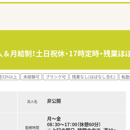
入＆月給制！土日祝休・17時定時・残業ほ
週32h以上
未経験可
ブランク可
残業なし(ほぼなし含む)
転勤
非公開
法人名
月～金
08：30～17：00（休憩60分）
勤務時間