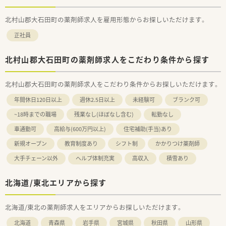
北村山郡大石田町の薬剤師求人を雇用形態からお探しいただけます。
正社員
北村山郡大石田町の薬剤師求人をこだわり条件から探す
北村山郡大石田町の薬剤師求人をこだわり条件からお探しいただけます。
年間休日120日以上
週休2.5日以上
未経験可
ブランク可
~18時までの職場
残業なし(ほぼなし含む)
転勤なし
車通勤可
高給与(600万円以上)
住宅補助(手当)あり
新規オープン
教育制度あり
シフト制
かかりつけ薬剤師
大手チェーン以外
ヘルプ体制充実
高収入
積雪あり
北海道/東北エリアから探す
北海道/東北の薬剤師求人をエリアからお探しいただけます。
北海道
青森県
岩手県
宮城県
秋田県
山形県