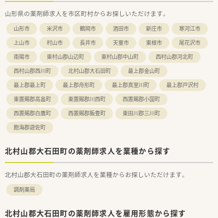
■水曜日と日曜日が固定の休みとなる完全週休2日制で、プライ
山形県の薬剤師求人を市区町村からお探しいただけます。
ベートの時間も確保できます。
■年間休日は120日以上確保されており、ワークライフバランス
山形市
米沢市
鶴岡市
酒田市
新庄市
寒河江市
を重視する方に最適な環境です。
上山市
村山市
長井市
天童市
東根市
尾花沢市
南陽市
東村山郡山辺町
東村山郡中山町
西村山郡河北町
西村山郡西川町
北村山郡大石田町
最上郡金山町
最上郡最上町
最上郡舟形町
最上郡真室川町
最上郡戸沢村
東置賜郡高畠町
東置賜郡川西町
西置賜郡小国町
西置賜郡白鷹町
西置賜郡飯豊町
東田川郡三川町
飽海郡遊佐町
北村山郡大石田町の薬剤師求人を業種から探す
北村山郡大石田町の薬剤師求人を業種からお探しいただけます。
調剤薬局
北村山郡大石田町の薬剤師求人を雇用形態から探す