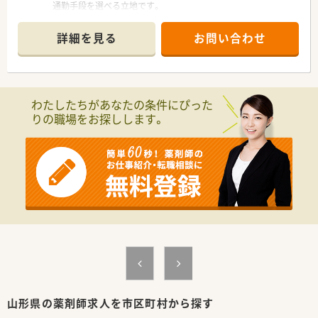
通勤手段を選べる立地です。
■内科や小児科の処方箋をメインに、1日平均で25枚から30枚程
度を応需しております。
詳細を見る
お問い合わせ
■現在は常勤薬剤師が1名体制で勤務しており、欠員補充のため
新たな仲間を急募しています。
【募集背景と求める人物像について】 ■欠員に伴う緊急募集のた
め、年齢や性別、経験を問わず意欲のある方を幅広く歓迎しま
わたしたちがあなたの条件にぴった
す。
りの職場をお探しします。
■患者様との会話を大切にし、地域支援体制加算などの要件を理
解し実践できる方を求めています。
■互いに助け合う精神を持ち、円滑なコミュニケーションでチー
ムワーク良く働ける方が向いています。
【法人特徴について】
■山形県内に11店舗を展開しており、クリニック門前を中心に
安定した経営を続けています。
■地域医療への貢献を目指し、外来調剤だけでなく施設在宅や介
護相談にも積極的に注力しています。
■温厚で優しいスタッフが多く在籍しており、人間関係が良好で
非常に馴染みやすい環境です。
【求人情報について】
■正社員としての採用で、経験等をしっかりと考慮し年収420万
山形県の薬剤師求人を市区町村から探す
円から600万円の提示が可能です。