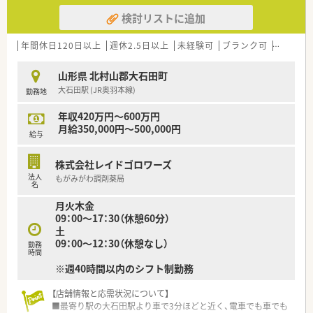
検討リストに追加
年間休日120日以上
週休2.5日以上
未経験可
ブランク可
残業なし
山形県 北村山郡大石田町
大石田駅 (JR奥羽本線)
勤務地
年収420万円～600万円
月給350,000円～500,000円
給与
株式会社レイドゴロワーズ
法人
もがみがわ調剤薬局
名
月火木金
09：00～17：30（休憩60分）
土
09：00～12：30（休憩なし）
勤務
時間
※週40時間以内のシフト制勤務
【店舗情報と応需状況について】
■最寄り駅の大石田駅より車で3分ほどと近く、電車でも車でも