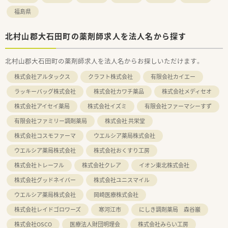
福島県
北村山郡大石田町の薬剤師求人を法人名から探す
北村山郡大石田町の薬剤師求人を法人名からお探しいただけます。
株式会社アルタックス
クラフト株式会社
有限会社カイエー
ラッキーバッグ株式会社
株式会社カワチ薬品
株式会社メディセオ
株式会社アイセイ薬局
株式会社イズミ
有限会社ファーマシーすず
有限会社ファミリー調剤薬局
株式会社 共栄堂
株式会社コスモファーマ
ウエルシア薬局株式会社
ウエルシア薬局株式会社
株式会社おくすり工房
株式会社トレーフル
株式会社クレア
イオン東北株式会社
株式会社グッドネイバー
株式会社ユニスマイル
ウエルシア薬局株式会社
岡崎医療株式会社
株式会社レイドゴロワーズ
寒河江市
にしき調剤薬局 森谷巖
株式会社OSCO
医療法人財団明理会
株式会社みらい工房