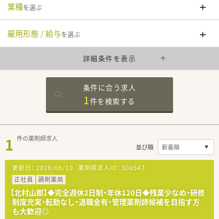
業種
を選ぶ
雇用形態 / 給与
を選ぶ
詳細条件を表示
条件に合う求人
1
件を
検索する
1
件の薬剤師求人
並び順
更新日：
2026/06/10
薬剤師求人ID：
500547
正社員
調剤薬局
【北村山郡】◆完全週休2日制・年休120日◆残業少なめ・研修
制度充実・転勤なし・退職金有・管理薬剤師候補を目指す方
も大歓迎◎