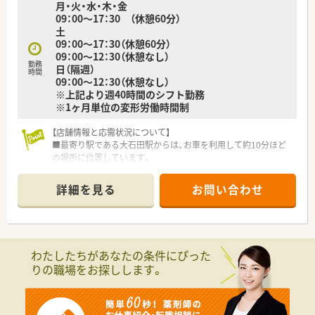
月・火・水・木・金
■水曜日と日曜日が固定の休みとなる完全週休2日制で、プライ
09：00～17：30 （休憩60分）
ベートの時間も確保できます。
土
■年間休日は120日以上確保されており、ワークライフバランス
09：00～17：30（休憩60分）
を重視する方に最適な環境です。
09：00～12：30（休憩なし）
勤務
日（隔週）
時間
09：00～12：30（休憩なし）
※上記より週40時間のシフト勤務
※1ヶ月単位の変形労働時間制
【店舗情報と応需状況について】
■最寄り駅である大石田駅からは、お車を利用して約10分ほど
の場所に位置しています。
■内科や消化器科を中心に、心療内科や精神科など幅広い科目の
処方箋を応需しています。
詳細を見る
お問い合わせ
■薬剤師2名と医療事務3名が在籍し、1日あたり約50枚の処方箋
に対応しています。
【募集背景と求める人物像について】
■今回は、さらなる地域医療への貢献と体制強化を目指した欠員
わたしたちがあなたの条件にぴった
補充のための募集です。
りの職場をお探しします。
■在宅医療にも積極的に取り組んでいただける、フットワークの
軽い方を歓迎いたします。
■将来的にマネジメント業務にも挑戦したいという意欲のある
方を求めております。