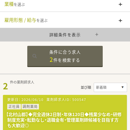
業種
を選ぶ
雇用形態 / 給与
を選ぶ
詳細条件を表示
条件に合う求人
2
件を
検索する
2
件の薬剤師求人
並び順
更新日：
2026/06/10
薬剤師求人ID：
500547
正社員
調剤薬局
【北村山郡】◆完全週休2日制・年休120日◆残業少なめ・研修
制度充実・転勤なし・退職金有・管理薬剤師候補を目指す方
も大歓迎◎