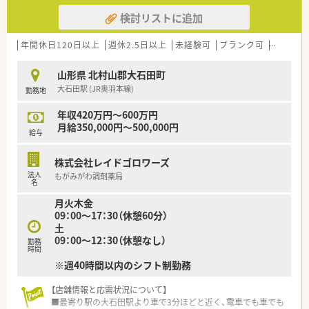
検討リストに追加
年間休日120日以上
週休2.5日以上
未経験可
ブランク可
残業なし
山形県 北村山郡大石田町
大石田駅 (JR奥羽本線)
勤務地
年収420万円～600万円
月給350,000円～500,000円
給与
株式会社レイドゴロワーズ
法人
もがみがわ調剤薬局
名
月火木金
09：00～17：30（休憩60分）
土
09：00～12：30（休憩なし）
勤務
時間
※週40時間以内のシフト制勤務
【店舗情報と応需状況について】
■最寄り駅の大石田駅より車で3分ほどと近く、電車でも車でも