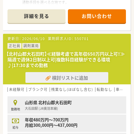
通勤手段を選べる立地です。
■内科や小児科の処方箋をメインに、1日平均で25枚から30枚程
度を応需しております。
詳細を見る
お問い合わせ
■現在は常勤薬剤師が1名体制で勤務しており、欠員補充のため
新たな仲間を急募しています。
【募集背景と求める人物像について】 ■欠員に伴う緊急募集のた
更新日：
2026/06/10
薬剤師求人ID：
550701
め、年齢や性別、経験を問わず意欲のある方を幅広く歓迎しま
す。
正社員
調剤薬局
■患者様との会話を大切にし、地域支援体制加算などの要件を理
【北村山郡大石田町】≪経験考慮で高年収650万円以上可！≫
解し実践できる方を求めています。
隔週で週休2日制以上可|複数科目経験ができる環境
■互いに助け合う精神を持ち、円滑なコミュニケーションでチー
♪|17:30までの勤務
ムワーク良く働ける方が向いています。
検討リストに追加
【法人特徴について】
■山形県内に11店舗を展開しており、クリニック門前を中心に
安定した経営を続けています。
未経験可
ブランク可
残業なし(ほぼなし含む)
転勤なし
車通勤可
■地域医療への貢献を目指し、外来調剤だけでなく施設在宅や介
護相談にも積極的に注力しています。
山形県 北村山郡大石田町
■温厚で優しいスタッフが多く在籍しており、人間関係が良好で
大石田駅 (JR奥羽本線)
勤務地
非常に馴染みやすい環境です。
年収480万円～700万円
【求人情報について】
月給300,000円～437,000円
■正社員としての採用で、経験等をしっかりと考慮し年収420万
給与
円から600万円の提示が可能です。