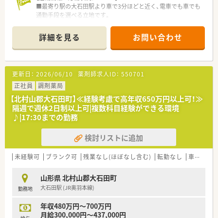
■最寄り駅の大石田駅より車で3分ほどと近く、電車でも車でも
通勤手段を選べる立地です。
■内科や小児科の処方箋をメインに、1日平均で25枚から30枚程
度を応需しております。
詳細を見る
お問い合わせ
■現在は常勤薬剤師が1名体制で勤務しており、欠員補充のため
新たな仲間を急募しています。
【募集背景と求める人物像について】 ■欠員に伴う緊急募集のた
更新日：
2026/06/10
薬剤師求人ID：
550701
め、年齢や性別、経験を問わず意欲のある方を幅広く歓迎しま
す。
正社員
調剤薬局
■患者様との会話を大切にし、地域支援体制加算などの要件を理
【北村山郡大石田町】≪経験考慮で高年収650万円以上可！≫
解し実践できる方を求めています。
隔週で週休2日制以上可|複数科目経験ができる環境
■互いに助け合う精神を持ち、円滑なコミュニケーションでチー
♪|17:30までの勤務
ムワーク良く働ける方が向いています。
検討リストに追加
【法人特徴について】
■山形県内に11店舗を展開しており、クリニック門前を中心に
安定した経営を続けています。
未経験可
ブランク可
残業なし(ほぼなし含む)
転勤なし
車通勤可
■地域医療への貢献を目指し、外来調剤だけでなく施設在宅や介
護相談にも積極的に注力しています。
山形県 北村山郡大石田町
■温厚で優しいスタッフが多く在籍しており、人間関係が良好で
大石田駅 (JR奥羽本線)
勤務地
非常に馴染みやすい環境です。
年収480万円～700万円
【求人情報について】
月給300,000円～437,000円
■正社員としての採用で、経験等をしっかりと考慮し年収420万