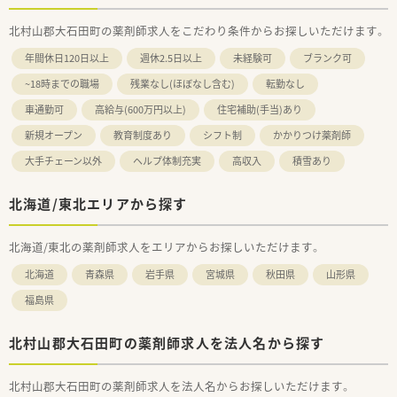
北村山郡大石田町の薬剤師求人をこだわり条件からお探しいただけます。
年間休日120日以上
週休2.5日以上
未経験可
ブランク可
~18時までの職場
残業なし(ほぼなし含む)
転勤なし
車通勤可
高給与(600万円以上)
住宅補助(手当)あり
新規オープン
教育制度あり
シフト制
かかりつけ薬剤師
大手チェーン以外
ヘルプ体制充実
高収入
積雪あり
北海道/東北エリアから探す
北海道/東北の薬剤師求人をエリアからお探しいただけます。
北海道
青森県
岩手県
宮城県
秋田県
山形県
福島県
北村山郡大石田町の薬剤師求人を法人名から探す
北村山郡大石田町の薬剤師求人を法人名からお探しいただけます。