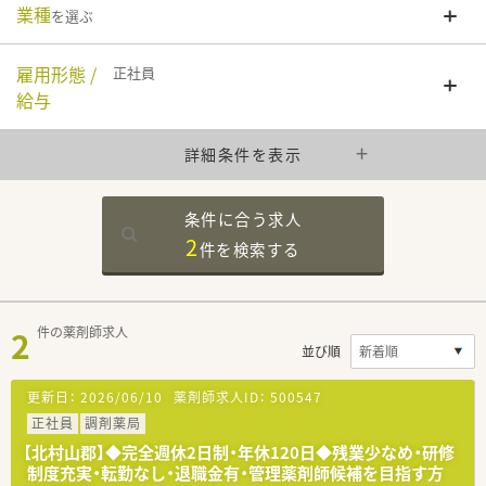
業種
を選ぶ
雇用形態 /
正社員
給与
詳細条件を表示
条件に合う求人
2
件を
検索する
2
件の薬剤師求人
並び順
更新日：
2026/06/10
薬剤師求人ID：
500547
正社員
調剤薬局
【北村山郡】◆完全週休2日制・年休120日◆残業少なめ・研修
制度充実・転勤なし・退職金有・管理薬剤師候補を目指す方