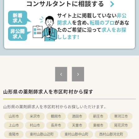
コンサルタントに相談する
方を求めております。
サイト上に掲載していない
非公
【想定されるキャリアイメージ】
■管理薬剤師や複数店舗を統括するエリアマネージャーなど、豊
開求人
を含め、
転職のプロ
があな
富なキャリアパスが用意されています。
たのご希望に沿って
求人をお探
■意欲と実績次第では、20代で管理薬剤師へキャリアアップす
しします！
ることも十分に可能です。
■採用や社員研修の企画・運営など、薬剤師の枠を超えた業務に
挑戦することもできます。
【想定されるモデル年収】
■ご年齢やご経験に応じて調整されますが、年収600万円台の提
示も受けやすい企業です。
■過去には、40代の経験者の方に年収630万円を提示した実績も
ございます。
■個人の頑張りが賞与に反映される評価制度のため、高いモチベ
山形県の薬剤師求人を市区町村から探す
ーションで業務に臨めます。
山形県の薬剤師求人を市区町村からお探しいただけます。
山形市
米沢市
鶴岡市
酒田市
新庄市
寒河江市
上山市
村山市
長井市
天童市
東根市
尾花沢市
南陽市
東村山郡山辺町
東村山郡中山町
西村山郡河北町