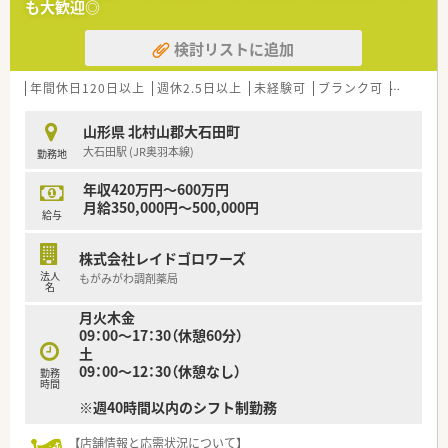
も大歓迎◎
検討リストに追加
年間休日120日以上
週休2.5日以上
未経験可
ブランク可
残業なし
山形県 北村山郡大石田町
大石田駅 (JR奥羽本線)
勤務地
年収420万円～600万円
月給350,000円～500,000円
給与
株式会社レイドゴロワーズ
法人
もがみがわ調剤薬局
名
月火木金
09：00～17：30（休憩60分）
土
09：00～12：30（休憩なし）
勤務
時間
※週40時間以内のシフト制勤務
【店舗情報と応需状況について】