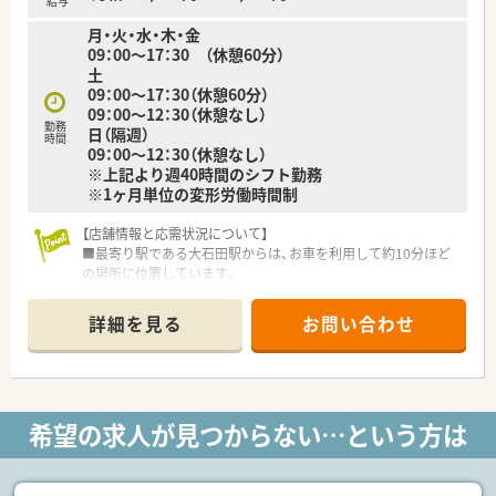
給与
円から600万円の提示が可能です。
月・火・水・木・金
■水曜日と日曜日が固定の休みとなる完全週休2日制で、プライ
09：00～17：30 （休憩60分）
ベートの時間も確保できます。
土
■年間休日は120日以上確保されており、ワークライフバランス
09：00～17：30（休憩60分）
を重視する方に最適な環境です。
09：00～12：30（休憩なし）
勤務
日（隔週）
時間
09：00～12：30（休憩なし）
※上記より週40時間のシフト勤務
※1ヶ月単位の変形労働時間制
【店舗情報と応需状況について】
■最寄り駅である大石田駅からは、お車を利用して約10分ほど
の場所に位置しています。
■内科や消化器科を中心に、心療内科や精神科など幅広い科目の
処方箋を応需しています。
詳細を見る
お問い合わせ
■薬剤師2名と医療事務3名が在籍し、1日あたり約50枚の処方箋
に対応しています。
【募集背景と求める人物像について】
■今回は、さらなる地域医療への貢献と体制強化を目指した欠員
希望の求人が見つからない…という方は
補充のための募集です。
■在宅医療にも積極的に取り組んでいただける、フットワークの
軽い方を歓迎いたします。
■将来的にマネジメント業務にも挑戦したいという意欲のある