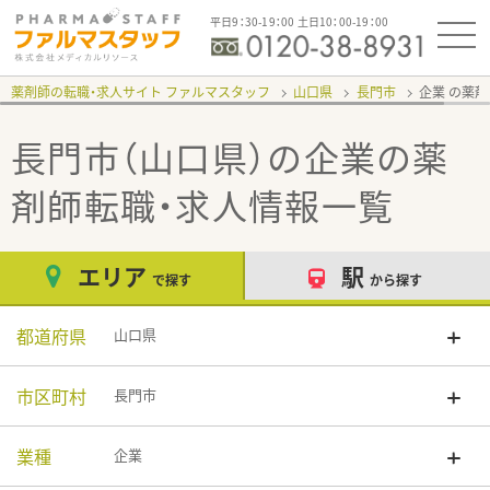
平日9：30-19：00 土日10：00-19：00
薬剤師の転職・求人サイト ファルマスタッフ
山口県
長門市
企業
長門市（山口県）の企業
の薬
剤師転職・求人情報一覧
エリア
駅
で探す
から探す
都道府県
山口県
市区町村
長門市
業種
企業