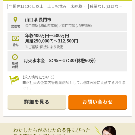
年間休日120日以上
土日祝休み
未経験可
残業なし(ほぼなし含む)
山口県 長門市
長門市駅 (JR山陰本線)／長門市駅 (JR美祢線)
勤務地
年収400万円～500万円
月給250,000円～312,500円
給与
※ご経験・面接により決定
月火水木金 8：45～17：30（休憩60分）
勤務
時間
【求人情報について】
■正社員の企業内管理薬剤師として、地域医療に貢献するお仕事
です。
■ご経験や能力を考慮し、400万円から500万円の給与を想定し
ています。
詳細を見る
お問い合わせ
■年間休日は123日あり、土日祝休みでプライベートも大切にで
きます。
【募集背景と求める人物像について】
■事業拡大に伴う増員のため、新たな仲間として活躍してくださ
わたしたちがあなたの条件にぴった
る方を募集します。