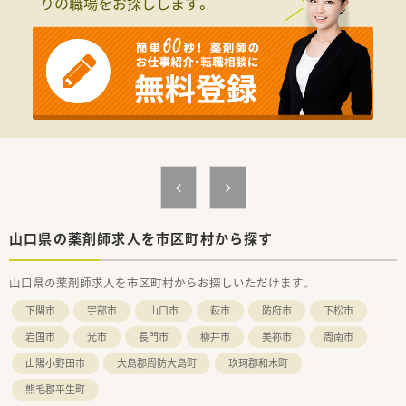
りの職場をお探しします。
■企業でのお仕事を探している薬剤師の方で、地域医療に貢献し
たい方を求めています。
■本社での研修に参加可能で、近隣エリアでの異動にも柔軟に対
応できる方を歓迎します。
【1日の流れ】
■出社後はメールを確認し、業界の最新情報を収集して社内へ的
確に共有することから始まります。
■午前中は、温度管理が必要な医薬品等の入出庫や品質管理とい
った管理業務が中心です。
■午後は、医療機関等からの問い合わせ対応や返品された商品の
検品、各種記録作成を行います。
【やりがい/おすすめポイント】
■業界大手グループの安定基盤が魅力で、充実した福利厚生のも
山口県の薬剤師求人を市区町村から探す
と将来を見据えて安心して働けます。
■専門知識を活かしたDI業務や研修担当として、スキルアップし
山口県の薬剤師求人を市区町村からお探しいただけます。
ながら社内で頼られる存在を目指せます。
■毎日ほぼ定時で退社できるため、自分の時間をしっかり確保し
下関市
宇部市
山口市
萩市
防府市
下松市
て、理想のワークライフバランスを実現できます。
岩国市
光市
長門市
柳井市
美祢市
周南市
山陽小野田市
大島郡周防大島町
玖珂郡和木町
熊毛郡平生町