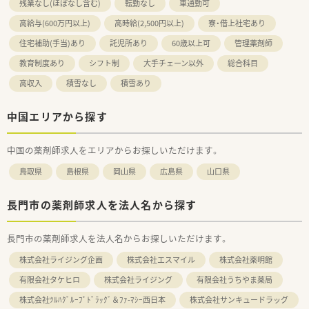
残業なし(ほぼなし含む)
転勤なし
車通勤可
高給与(600万円以上)
高時給(2,500円以上)
寮・借上社宅あり
住宅補助(手当)あり
託児所あり
60歳以上可
管理薬剤師
教育制度あり
シフト制
大手チェーン以外
総合科目
高収入
積雪なし
積雪あり
中国エリアから探す
中国の薬剤師求人をエリアからお探しいただけます。
鳥取県
島根県
岡山県
広島県
山口県
長門市の薬剤師求人を法人名から探す
長門市の薬剤師求人を法人名からお探しいただけます。
株式会社ライジング企画
株式会社エスマイル
株式会社薬明館
有限会社タケヒロ
株式会社ライジング
有限会社うちやま薬局
株式会社ﾂﾙﾊｸﾞﾙｰﾌﾟﾄﾞﾗｯｸﾞ＆ﾌｧ-ﾏｼｰ西日本
株式会社サンキュードラッグ