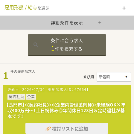
雇用形態 / 給与
を選ぶ
詳細条件を表示
条件に合う求人
1
件を
検索する
1
件の薬剤師求人
並び順
更新日：
2026/07/30
薬剤師求人ID：
676641
契約社員
企業
【長門市】≪契約社員≫≪企業内管理薬剤師≫未経験OK×年
収400万円～！土日祝休み◎年間休日123日＆定時退社が基
本です！
検討リストに追加