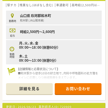
駅チカ
残業なし(ほぼなし含む)
車通勤可
高時給(2,500円以上)
新
山口県 玖珂郡和木町
和木駅 (JR山陽本線)
勤務地
時給2,500円～2,600円
給与
月、火、水、金
09：00～18：00（休憩60分）
勤務
木、土
時間
09：00～13：00（休憩0分）
【店舗情報と応需状況について】
■和木駅から徒歩10分の好立地で、内科や呼吸器科の処方箋を
メインに応需しつつ地域医療を支えています。
■処方箋枚数は確認中ですが薬剤師2.5名、事務1名の体制を予定
しており、ゆとりを持って業務に励めます。
詳細を見る
お問い合わせ
■既存店舗を引き継ぐ形で運営を開始しており、地域の方々に親
しまれる親切な薬局作りを日々目指しています。
【募集背景と求める人物像について】
更新日：
2026/06/23
薬剤師求人ID：
720909