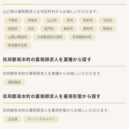
時にも迅速に対応できる安心の基盤を持っています。
■セルフメディケーション教室や災害時支援活動など、薬局の枠
山口県の薬剤師求人を市区町村からお探しいただけます。
を超えて社会に貢献する活動も積極的に行っています。
下関市
宇部市
山口市
萩市
防府市
下松市
【職場環境と雰囲気】
■在宅専用の社用車が用意されているなど、薬剤師が円滑に業務
岩国市
光市
長門市
柳井市
美祢市
周南市
を進められるよう設備面での配慮が行き届いています。
山陽小野田市
大島郡周防大島町
玖珂郡和木町
■ケアマネジャーなどの外部専門職からも厚い信頼をいただい
ており、多職種連携がスムーズで相談しやすい雰囲気です。
熊毛郡平生町
■地域の多様なニーズに応える中で、スタッフ同士が互いに協力
し合いながらスキルを高め合える風通しの良い職場です。
玖珂郡和木町の薬剤師求人を業種から探す
玖珂郡和木町の薬剤師求人を業種からお探しいただけます。
調剤薬局
玖珂郡和木町の薬剤師求人を雇用形態から探す
玖珂郡和木町の薬剤師求人を雇用形態からお探しいただけます。
正社員
パート・アルバイト