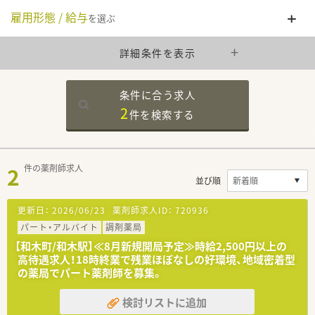
雇用形態 / 給与
を選ぶ
詳細条件を表示
条件に合う求人
2
件を
検索する
2
件の薬剤師求人
並び順
更新日：
2026/06/23
薬剤師求人ID：
720936
パート・アルバイト
調剤薬局
【和木町/和木駅】≪8月新規開局予定≫時給2,500円以上の
高待遇求人！18時終業で残業ほぼなしの好環境、地域密着型
の薬局でパート薬剤師を募集。
検討リストに追加