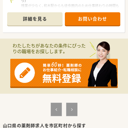
り）
残業が少なく、和木駅からも徒歩圏内のため仕事終わりの時間も
大切にできます。地域に根ざした薬局で、ワークライフバランス
を重視して働きたい方に最適です。
詳細を見る
お問い合わせ
【店舗情報と応需状況について】
■JR山陽本線の和木駅から徒歩10分の場所にあり、近隣の内科
や呼吸器科の処方箋をメインに受け付けています。
■地域密着型の調剤薬局として在宅医療に注力しており、個人宅
わたしたちがあなたの条件にぴった
や施設への訪問サービスを積極的に行っています。
りの職場をお探しします。
■社長が在宅医療の要職を務めていることもあり、地域連携のハ
ブとして多様な相談が寄せられるやりがいある環境です。
【募集背景と求める人物像について】
■今後の新規店舗オープンを見据えた組織強化のための募集で
あり、意欲的に業務へ取り組める方を求めています。
■患者様一人ひとりの生活に寄り添い、丁寧な服薬支援を実践で
きるコミュニケーション能力の高い方を歓迎します。
■在宅医療に興味があり、地域の多職種の方々と連携しながら薬
剤師としての専門性を発揮したい方を募集します。
【法人特徴について】
■山口県と広島県に複数の店舗を展開しており、「愛と安心をそ
ばに」というスローガンを掲げる地域密着企業です。
■24時間対応のサポート体制を整えており、休日や夜間の緊急
山口県の薬剤師求人を市区町村から探す