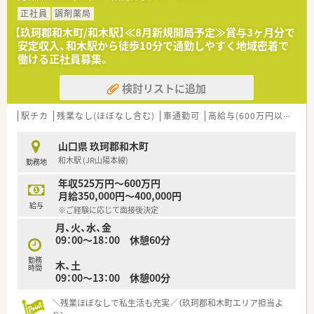
■新規開設に伴う組織体制の強化を目指しており、即戦力として
活躍いただける方を1名急募しております。
正社員
調剤薬局
■地域からの在宅医療ニーズが高まっているため、患者様やケア
【玖珂郡和木町/和木駅】≪8月新規開局予定≫賞与3ヶ月分で
マネジャー様と誠実に接せる方を求めています。
安定収入、和木駅から徒歩10分で通勤しやすく地域密着で
■最新の医療設備やDX環境に興味を持ち、前向きに新しい知識
働ける正社員募集。
を習得しようとする意欲的な方を歓迎します。
検討リストに追加
【法人特徴について】
■山口県と広島県に計4店舗を展開しており、地域密着型の運営
を大切にしている安定した法人組織です。
駅チカ
残業なし(ほぼなし含む)
車通勤可
高給与(600万円以上)
新
■24時間対応の在宅訪問サービスを導入しており、地域の健康
を昼夜問わず支える盤石な体制があります。
山口県 玖珂郡和木町
■最新のクリーンベンチや在宅専用車両を完備するなど、設備投
和木駅 (JR山陽本線)
勤務地
資を惜しまず安全な医療を追求しています。
年収525万円～600万円
【職場環境と雰囲気】
月給350,000円～400,000円
■地域活動としてセルフメディケーション教室を開催するなど、
給与
※ご経験に応じて面接後決定
社会貢献意欲の高いスタッフが集う職場です。
月、火、水、金
■スタッフ同士の連携がスムーズで相談しやすい風通しの良い
09：00～18：00 休憩60分
環境であり、中途入社の方もすぐに馴染めます。
■最新の医療DX設備をいち早く導入しており、業務の効率化と
勤務
木、土
患者様への質の高い指導を両立しています。
時間
09：00～13：00 休憩00分
＼残業ほぼなしで私生活も充実／（玖珂郡和木町エリア担当よ