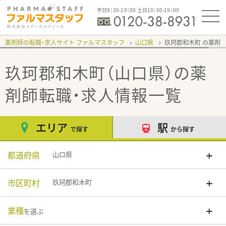
平日9：30-19：00 土日10：00-19：00
薬剤師の転職・求人サイト ファルマスタッフ
山口県
玖珂郡和木町
玖珂郡和木町（山口県）
の薬
剤師転職・求人情報一覧
エリア
駅
で探す
から探す
都道府県
山口県
市区町村
玖珂郡和木町
業種
を選ぶ