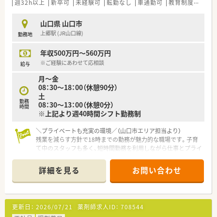
週32h以上
新卒可
未経験可
転勤なし
車通勤可
教育制度あり
【こんな方が活躍中】
■産休や育休から復帰したスタッフが、短時間勤務制度を上手に
山口県 山口市
活用しながら仕事と家庭を両立させていきいきと働いていま
上郷駅 (JR山口線)
勤務地
す。
■ご自身の豊かな経験を活かして、若手スタッフに対する丁寧な
年収500万円～560万円
指導やアドバイスを行う頼もしいベテラン薬剤師が活躍中で
※ご経験にあわせて応相談
給与
す。
■薬剤師の業務だけに専念せず、忙しい時には事務のサポートを
月～金
行うなどチーム全体に貢献する姿勢を持つ方が活躍していま
08：30～18：00（休憩90分）
す。
土
勤務
08：30～13：00（休憩0分）
時間
※上記より週40時間シフト勤務制
＼プライベートも充実の環境／（山口市エリア担当より）
残業を減らす方針で18時までの勤務が魅力的な職場です。子育
て中のスタッフも多く、短時間勤務を利用しながら仕事とプライ
ベートを両立して活躍していますよ。
詳細を見る
お問い合わせ
【店舗情報と応需状況について】
■内科や循環器科や小児科や皮膚科の処方箋を1日あたり約20
枚から30枚ほど応需している地域密着型の薬局です。
■施設での在宅業務にも積極的に取り組んでおり、最新設備を導
更新日：
2026/07/21
薬剤師求人ID：
708544
入して安全かつ効率的な調剤環境を整えています。