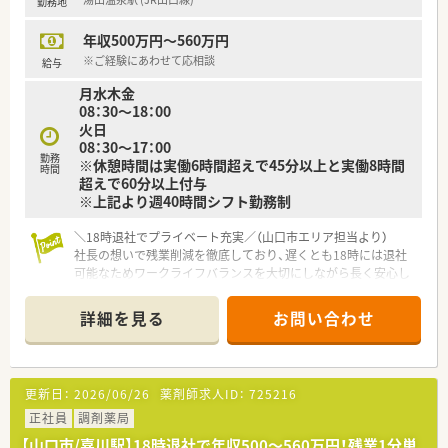
勤務地
■公共交通機関での通勤をお考えの方
■プライベートと両立しながらメリハリをつけて勤務したい方
年収500万円～560万円
※ご経験にあわせて応相談
給与
月水木金
08：30～18：00
火日
08：30～17：00
勤務
※休憩時間は実働6時間超えで45分以上と実働8時間
時間
超えで60分以上付与
※上記より週40時間シフト勤務制
＼18時退社でプライベート充実／（山口市エリア担当より）
社長の想いで残業削減を徹底しており、遅くとも18時には退社
可能なためワークライフバランスを大切にしながら長く安心し
て働ける環境が整っています。
詳細を見る
お問い合わせ
【店舗情報と応需状況について】
■湯田温泉駅から車で5分の場所にあり、皮膚科や整形外科をは
じめとする多岐にわたる処方箋を応需しています。
■1日の処方箋応需枚数は約10枚と落ち着いており、患者様一人
更新日：
2026/06/26
薬剤師求人ID：
725216
ひとりとじっくり向き合えるゆとりある環境です。
■外来での調剤業務に加えて先進的な在宅業務にも積極的に注
正社員
調剤薬局
力しており、地域医療に幅広く貢献できる薬局です。
【山口市/嘉川駅】18時退社で年収500〜560万円！残業1分単