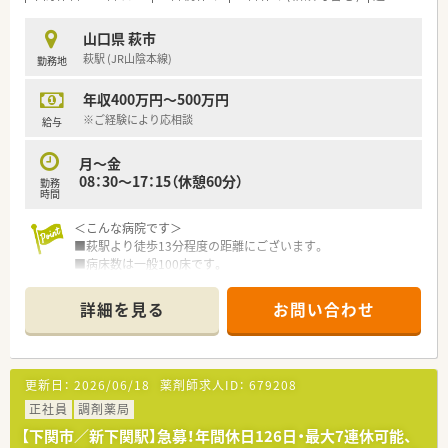
山口県 萩市
萩駅 (JR山陰本線)
勤務地
年収400万円～500万円
※ご経験により応相談
給与
月～金
08：30～17：15（休憩60分）
勤務
時間
＜こんな病院です＞
■萩駅より徒歩13分程度の距離にございます。
■病床数は一般100床です。
■薬剤師人数は常勤2名、助手5名です。
詳細を見る
お問い合わせ
＜業務内容＞
■調剤、注射調剤、抗がん剤調製、薬剤管理指導(入院患者様への
服薬指導)、医薬品情報、薬品管理など
■各種院内チームや委員会へも参画しています。
更新日：
2026/06/18
薬剤師求人ID：
679208
＜研修制度＞
正社員
調剤薬局
■現場の先輩薬剤師より指導を受けて頂きます。
【下関市／新下関駅】急募！年間休日126日・最大7連休可能、