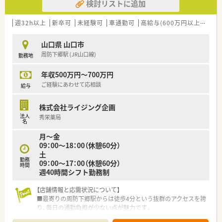
検討リストに追加
■東証プライム上場スズケングループの地場大手チェーン薬局
です。
■1982年の創業以来、人々が笑顔になれる薬局を目指して地域
週32h以上
新卒可
未経験可
車通勤可
高給与(600万円以上)
認定
の医療貢献に取り組み、中国エリアに116店舗の薬局を展開する
法人です。
山口県 山口市
■全ての患者様が同等かつ上質な医療を受けることができるよ
周防下郷駅 (JR山口線)
勤務地
う、笑顔をキーワードに患者様の為に何ができるかを常に考え、
日々の業務を行います。
年収500万円～700万円
■しっかりと基盤を固め、まずは保険薬局として患者さんに寄り
添って服薬指導を行う「かかりつけ薬局」になること。その上で
ご経験にあわせて応相談
給与
健康に関する相談窓口として地域の皆様の主体的な健康の維持・
増進を積極的に支援する「健康サポート薬局」を目指し、さらに
株式会社ライジング企画
病院や介護施設などと連携を強化することで地域包括ケアにつ
法人
秀栄薬局
ながっていく事に重きを置いています。
名
■調剤事業にとどまらず、セルフメディケーションの推進・健康
月～金
拠点として情報の発信や健康イベント開催などの取り組みを行
09：00～18：00（休憩60分）
っています。
土
■無菌調剤対応薬局の設置や関連会社の介護サービス事業を展
勤務
09：00～17：00（休憩60分）
開するサンキ・ウエルビィ（株）との連携、そして中国地方最大級
時間
週40時間シフト勤務制
の店舗網を生かし、地域の皆さまが安心して暮らせる街づくりを
支援します。
【店舗情報と応需状況について】
■最寄りの周防下郷駅からは徒歩4分という抜群のアクセスを誇
＜こんな方にもおすすめ＞
り、毎日の通勤負担が少ない点が魅力です。
■キャリアアップを目指す方、自身のスキルを磨きたい方
■近隣の耳鼻科クリニックや総合病院から、多岐にわたる科目の
■福利厚生・教育体制が整っている会社で働きたい方