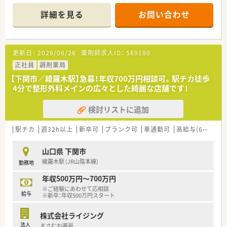
■近隣のクリニックより皮膚科の処方箋をメインに、1日平均80
■自分の担当業務という枠組みに囚われず、忙しい時には事務の
枚から100枚ほど応需しています。
サポートや他業務にも積極的に協力する方が重宝されていま
詳細を見る
お問い合わせ
■現在は常時2名の薬剤師と1名のヘルプ薬剤師、そして3名の事
す。
務スタッフで協力して業務を行っています。
【募集背景と求める人物像について】
更新日：
2026/06/26
薬剤師求人ID：
569180
■1名退職予定に伴う急募案件であり、将来的に店舗を任せられ
る管理薬剤師候補を求めています。
正社員
調剤薬局
■地域医療に対して熱心な想いを持ち、患者様に寄り添った温か
【下関市／綾羅木駅】急募！年収700万円相談可。駅チカ徒歩
い対応ができる方を歓迎いたします。
4分で整形外科メインの広々とした綺麗な店舗です！
■能力の高さよりも、周囲のスタッフと円滑なコミュニケーショ
ンが取れる協調性を重視した採用を行っています。
検討リストに追加
【想定される業務内容】
■皮膚科の処方箋に基づく調剤、監査、服薬指導を中心に、患者
駅チカ
週32h以上
新卒可
ブランク可
車通勤可
高給与(600万円以上)
様への丁寧な対応を行っていただきます。
■座り投薬を通じて患者様とのコミュニケーションを深め、一人
山口県 下関市
ひとりの悩みに寄り添った服薬指導を実践します。
綾羅木駅 (JR山陰本線)
勤務地
■全店舗平均で10件程度の在宅医療にも対応しており、必要に
応じて訪問指導などに携わる機会もあります。
年収500万円～700万円
※ご経験にあわせて応相談
【やりがい/おすすめポイント】
給与
※新卒：年収500万円スタート
■「座り投薬」を通じて患者様と深い信頼関係を築くことがで
き、感謝の言葉を直接いただける大きなやりがいがあります。
株式会社ライジング
■調剤の機械化が進んでいるため、業務負担が軽減され、本来の
法人
まさむね薬局