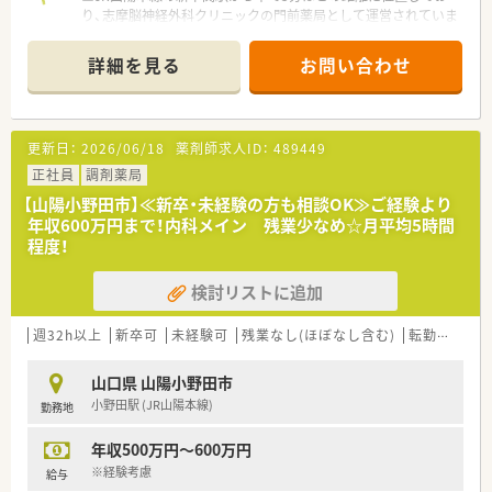
り、志摩脳神経外科クリニックの門前薬局として運営されていま
す。
■主な応需科目は脳神経外科をメインとしており、1日あたりの
詳細を見る
お問い合わせ
処方箋枚数は約40枚から50枚と適正な業務量で推移しておりま
す。
■現在は20代の男性薬剤師が1名体制で勤務しておりますが、サ
ービス向上と体制強化を目指して新しい仲間を急募しておりま
更新日：
2026/06/18
薬剤師求人ID：
489449
す。
正社員
調剤薬局
【法人特徴について】
【山陽小野田市】≪新卒・未経験の方も相談OK≫ご経験より
■北九州市を中心にドラッグストア併設店や調剤単体店を約60
年収600万円まで！内科メイン 残業少なめ☆月平均5時間
店舗以上展開し、地域一番のかかりつけネットワークを構築して
程度！
います。
■全店舗で電子薬歴や監査レンジ、必要に応じて一包化監査シス
検討リストに追加
テム等を導入し、最新の機械化によって調剤過誤を防止していま
す。
■生活圏すべてをカバーするために1kmごとの出店を推進して
週32h以上
新卒可
未経験可
残業なし(ほぼなし含む)
転勤なし
おり、地域の皆様が歩いて通える身近な健康拠点を実現していま
す。
山口県 山陽小野田市
小野田駅 (JR山陽本線)
勤務地
【求人情報について】
■年俸制を採用しており年収450万円から650万円の提示が可能
年収500万円～600万円
で、ご経験や前職の給与を最大限に考慮して個別に設定します。
■住宅手当は一律1万円に加え、世帯主であれば最大3万円の補
※経験考慮
給与
助が加算されるなど、生活を支える福利厚生が極めて強固です。