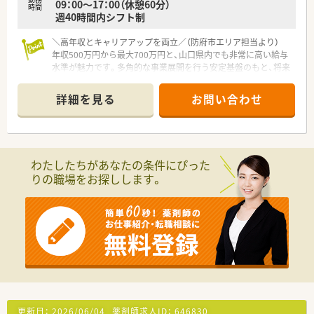
09：00～17：00（休憩60分）
■月9日の休日が確保されたシフト制で、プライベートの時間も
時間
週40時間内シフト制
大切にしながら働けます。
＼高年収とキャリアアップを両立／（防府市エリア担当より）
年収500万円から最大700万円と、山口県内でも非常に高い給与
水準が魅力です。多角的な事業展開を行う安定基盤のもと、将来
の薬局長候補としてステップアップを目指せます。
＊------------------------------------------＊
詳細を見る
お問い合わせ
【店舗情報と応需状況について】
■防府駅より車で10分ほどの距離に位置しており、広々とした
駐車場完備でマイカー通勤が非常に便利な立地です。
■近隣のクリニックより耳鼻科、内科、循環器科、整形外科など
多彩な科目を1日平均120枚ほど応需しています。
わたしたちがあなたの条件にぴった
■薬剤師は常勤3名体制を整えており、投薬口には椅子を設置
りの職場をお探しします。
し、座ってじっくり患者様と向き合える環境です。
【募集背景と求める人物像について】
■地域医療への貢献度をさらに高めるための増員募集であり、将
来の店舗運営を共に担える新しい仲間を募ります。
■「誰もが希望にあふれる街を作ろう」という理念に共感し、周
囲と協力して前向きに業務に取り組める方を求めます。
■患者様一人ひとりに対して親身な対応ができ、自発的に考えて
動く「考動」ができる方を心より歓迎いたします。
【法人特徴について】
更新日：
2026/06/04
薬剤師求人ID：
646830