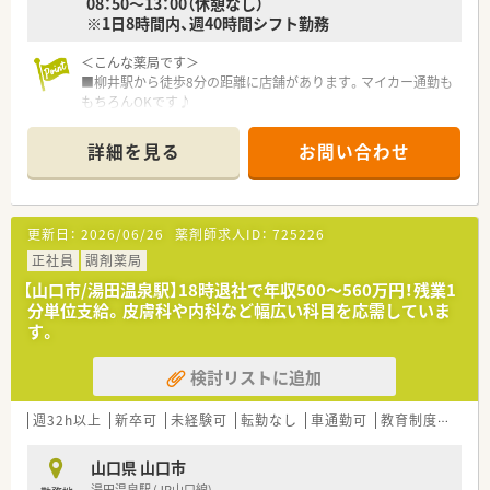
08：50～13：00（休憩なし）
ます。
※1日8時間内、週40時間シフト勤務
■勤続30年以上のスタッフが在籍するなど定着率が非常に高
く、腰を据えて長く働き続けたい方にとって最適な就業環境と言
＜こんな薬局です＞
えます。
■柳井駅から徒歩8分の距離に店舗があります。マイカー通勤も
もちろんOKです♪
【職場環境と雰囲気】
■薬剤師人数2名です。
■常勤薬剤師は30代の女性2名で構成されており、明るく活気の
■残業は月7時間程度です。
ある雰囲気の中で互いに相談し合いながら業務を進めていま
詳細を見る
お問い合わせ
す。
＜業務内容＞
■50代のベテランパートスタッフも在籍しており、世代を超え
■近隣のクリニックより内科、外科をメインに処方応需していま
てサポートし合える環境があるため、中途入社の方も馴染みやす
す。
いです。
更新日：
2026/06/26
薬剤師求人ID：
725226
■処方箋枚数は約60枚/日です。
■事務スタッフも複数名体制で配置されており、薬剤師が本来の
正社員
専門業務に専念できるよう、店舗全体で連携を密に取っていま
調剤薬局
＜研修制度＞
す。
【山口市/湯田温泉駅】18時退社で年収500〜560万円！残業1
■現場の先輩薬剤師より指導を受けて頂きます。
分単位支給。皮膚科や内科など幅広い科目を応需していま
す。
＜法人特徴＞
■柳井市で2店舗運営する調剤薬局です。
検討リストに追加
■駅から非常に近い場所に出店をしておりアクセス良好です。
■対人業務に専念できるよう設備も充実しています。
■健康サポート薬局にも選ばれている薬局です。
週32h以上
新卒可
未経験可
転勤なし
車通勤可
教育制度あり
＜こんな方にもおすすめ＞
山口県 山口市
■調剤未経験の方
湯田温泉駅 (JR山口線)