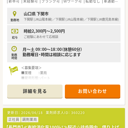
し、周囲のスタッフと円滑に連携を図れる方を高く評価いたしま
新卒可
未経験可
ブランク可
Ｗワーク可
転勤なし
車通勤可
高時
す。
山口県 下関市
【法人特徴について】
下関駅 (JR山陽本線)／下関駅 (JR山陰本線)／下関駅 (JR鹿児島本線)
勤務地
■山口県と広島県を中心に45店舗以上の薬局を展開し、介護や
飲食事業も手掛ける多角経営により盤石な経営基盤を誇りま
時給2,300円～2,500円
す。
■「誰もが上を向いて希望にあふれる街を作ろう」という理念を
ご経験にあわせて応相談
給与
掲げ、店舗ごとの個性を尊重した地域密着の運営を行っていま
す。
月～土 09：00～18：00（休憩60分）
■役員と現場の距離が非常に近く、社長や常務が定期的に店舗を
勤務曜日・時間は相談に応じます
勤務
訪れて直接声をかけてくれる極めて風通しの良い組織文化で
時間
す。
＜募集要項＞
■業種 ：薬局
■雇用形態：パート
■業務内容：薬剤師業務全般
■資格 ：薬剤師免許をお持ちの方（取得見込みの方を含む）
詳細を見る
お問い合わせ
■給与 ：2,300円～2,500円
■休日 ：日祝＋その他シフトに準ずる
【こんな薬局です】立地や人数体制
更新日：
2026/06/18
薬剤師求人ID：
360220
■下関駅より車で5分程度の場所に店舗がございます。
■薬剤師5名、事務員3名が所属しており、薬剤師は常時3～4名、
正社員
調剤薬局
事務員は常時2名です。
【長門市】≪有給消化率100％！≫駅近☆徒歩圏内 借り上げ