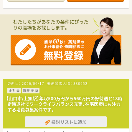
■1日あたり80枚から90枚の処方箋を応需しており、整形外科や
指導やアドバイスを行う頼もしいベテラン薬剤師が活躍中で
内科をはじめとした多岐にわたる科目を応需しています。
す。
■新山口駅から徒歩15分ほどの場所に位置しており、地域に根
■薬剤師の業務だけに専念せず、忙しい時には事務のサポートを
ざしたかかりつけ薬局として多くの患者様が来局されます。
行うなどチーム全体に貢献する姿勢を持つ方が活躍していま
わたしたちがあなたの条件にぴった
■外来業務に加えて居宅への在宅業務にも積極的に取り組んで
す。
りの職場をお探しします。
おり、地域医療のキーマンとして大きな役割を担っています。
【法人特徴について】
■社員一人ひとりの働きやすさを第一に考える社長のもと、アッ
トホームで温かい職場づくりが積極的に行われています。
■残業をできるだけ減らしてプライベートの時間を大切にして
ほしいという明確な方針が徹底されている働きやすい社風で
す。
■役職や職種による上下関係を作らず、薬剤師と事務がフラット
な関係でチームとして連携しながら業務を進めています。
更新日：
2026/06/17
薬剤師求人ID：
330952
【職場環境と雰囲気】
正社員
調剤薬局
■経験豊富で頼りになるベテランスタッフが多く在籍しており、
わからないことがあってもすぐに質問や相談ができる環境です。
【山口市/上郷駅】年収500万円から560万円の好待遇と18時
■子育てをしながら働く女性スタッフが多数活躍しており、お互
定時退社でワークライフバランス充実、在宅医療にも注力
いの状況を理解し合って助け合う温かい雰囲気が根付いていま
する増員募集案件です。
す。
■社長だけでなく非薬剤師の会長も店舗へ足を運んでコミュニ
検討リストに追加
ケーションを取るなど、非常にアットホームで風通しの良い職場
です。