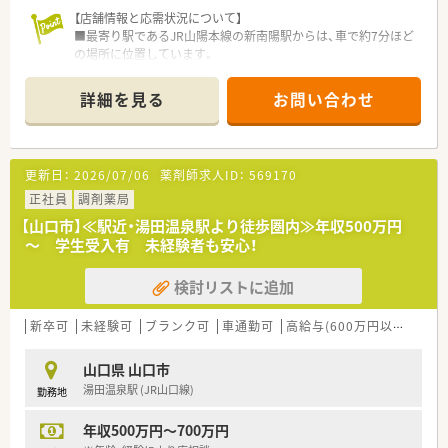
【店舗情報と応需状況について】
■最寄り駅であるJR山陽本線の新南陽駅からは、車で約7分ほど
の場所に位置しています。
■内科や呼吸器科、循環器科などの処方箋を応需し、在宅医療に
も注力している環境です。
詳細を見る
お問い合わせ
■1日あたり約80枚から120枚の処方箋を、合計7名の充実した
スタッフ体制で対応しています。
【募集背景と求める人物像について】
更新日：
2026/07/06
薬剤師求人ID：
569170
■現在は欠員による急募ではありませんが、将来を見据えた増員
としての採用検討枠です。
正社員
調剤薬局
■一般的なマナーを持ち、周囲と協力しながら前向きに業務に取
【山口市】≪駅近・湯田温泉駅より徒歩圏内≫年収500万円
り組める方を歓迎します。
～ 学生受入有 未経験者も安心！
■調剤経験に不安がある方やブランクがある方も、相談可能な受
け入れ体制を整えています。
検討リストに追加
【法人特徴について】
■県内で3店舗を展開しており、地域に根差した薬局運営を安定
新卒可
未経験可
ブランク可
車通勤可
高給与(600万円以上)
して行っている企業です。
■経営陣が現役の薬剤師であるため、現場の状況や業務への理解
山口県 山口市
が非常に深い環境です。
湯田温泉駅 (JR山口線)
勤務地
■労務管理の専門知識を持つ管理職が在籍し、法令遵守とコンプ
ライアンスを徹底しています。
年収500万円～700万円