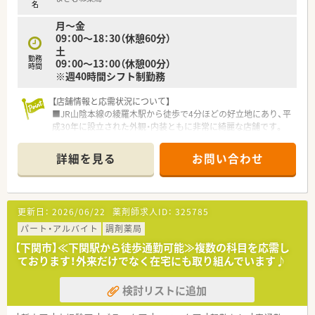
役割である患者様への服薬指導に集中できる点が魅力です。
名
■子育て支援制度が充実しており、ライフステージの変化があっ
月～金
ても無理なく安心して働き続けられる環境が整っています。
09：00～18：30（休憩60分）
土
勤務
09：00～13：00（休憩00分）
時間
※週40時間シフト制勤務
【店舗情報と応需状況について】
■JR山陰本線の綾羅木駅から徒歩で4分ほどの好立地にあり、平
成30年に設立された外観・内装ともに非常に綺麗な店舗です。
■主な応需科目は門前のクリニックより整形外科をメインとし
ており、リウマチ科やリハビリ科、眼科なども幅広く対応してい
詳細を見る
お問い合わせ
ます。
■処方箋枚数は1日平均120～130枚で、薬剤師は正社員2名とパ
ート1名、事務員2名の体制にて、協力しながら業務に当たってい
ます。
更新日：
2026/06/22
薬剤師求人ID：
325785
【募集背景と求める人物像について】
パート・アルバイト
調剤薬局
■近隣エリアを含めた体制強化に伴う増員募集であり、現在は特
【下関市】≪下関駅から徒歩通勤可能≫複数の科目を応需し
に50代前半までの薬剤師の方を急募の温度感で受け入れていま
ております！外来だけでなく在宅にも取り組んでいます♪
す。
■整形外科メインの処方箋応需に興味があり、患者様一人ひとり
検討リストに追加
と丁寧に向き合える誠実な人柄の薬剤師を必要としています。
■店舗間のヘルプ体制が整っているため、チームワークを重視