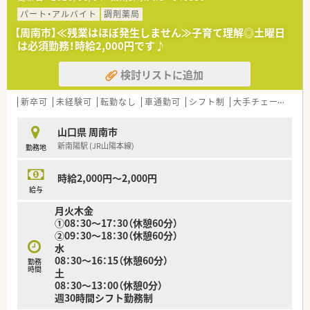
■山口県を中心に30店舗以上を展開しており、県内では3割から
パート・アルバイト
調剤薬局
5割という圧倒的なシェアを誇る安定企業です。
■調剤事業のほか飲食や介護、コンサルティングなど5つの事業
【周南市】≪残業はほぼ発生しません≫子育て理解◎土曜日
を展開する多角経営で、盤石な基盤を築いています。
は必須勤務！時給2,000円です♪
■2週間に1回は役員が店舗を訪問するなど非常に風通しが良
く、社長に直接意見を言える温かな組織文化です。
検討リストに追加
【想定される業務内容】
新卒可
未経験可
転勤なし
車通勤可
シフト制
大手チェーン以外
■クリニックからの多彩な処方箋に基づく調剤、鑑査、服薬指導
を中心に、外来業務全般を担当していただきます。
■施設運営と並行して在宅患者様への対応にも注力しており、多
山口県 周南市
職種と連携した地域包括ケアを実践いただけます。
新南陽駅 (JR山陽本線)
勤務地
■最新の電子薬歴「ムスビ」を活用し、在庫管理や薬歴記入を効
率化することで、対人業務に専念できる体制です。
時給2,000円～2,000円
給与
月火木金
①08：30～17：30（休憩60分）
②09：30～18：30（休憩60分）
水
08：30～16：15（休憩60分）
勤務
時間
土
08：30～13：00（休憩0分）
週30時間シフト勤務制