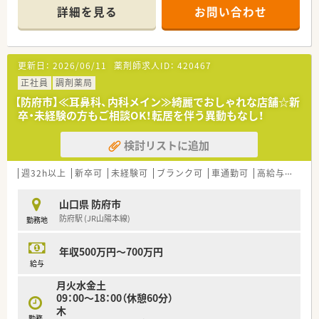
処方箋を1日平均50枚応需します。
詳細を見る
お問い合わせ
■薬剤師は常勤2名体制で、互いに協力しながら落ち着いて業務
に取り組める環境です。
【募集背景と求める人物像について】
更新日：
2026/06/11
薬剤師求人ID：
420467
■今回は欠員補充のための急募案件となり、チームの一員として
長く貢献していただける方を求めています。
正社員
調剤薬局
■未経験の方やブランクのある方も相談可能で、人柄と協調性を
【防府市】≪耳鼻科、内科メイン≫綺麗でおしゃれな店舗☆新
重視した採用を行っています。
卒・未経験の方もご相談OK！転居を伴う異動もなし！
■総合病院の処方箋にも触れながら、幅広い知識を習得したいと
いう意欲のある方を歓迎します。
検討リストに追加
【法人特徴について】
■飲食や介護事業も展開する多角経営で、薬局事業に依存しない
週32h以上
新卒可
未経験可
ブランク可
車通勤可
高給与(600万円以上)
盤石な経営基盤が大きな魅力です。
■「誰もが上を向いて希望にあふれる街を作ろう」という理念の
山口県 防府市
もと、人との繋がりを大切にしています。
防府駅 (JR山陽本線)
勤務地
■社長自らが定期的に店舗を訪問するなど、経営層との距離が近
く、非常に風通しの良い組織です。
年収500万円～700万円
【求人情報について】
給与
■あなたのこれまでのご経験やスキルを最大限に評価し、年収
月火水金土
500万円から700万円もご相談可能です。
09：00～18：00（休憩60分）
■給与は賞与を含まない年俸制のため、入社1年目から月々安定
木
した高収入を得ることができます。
勤務