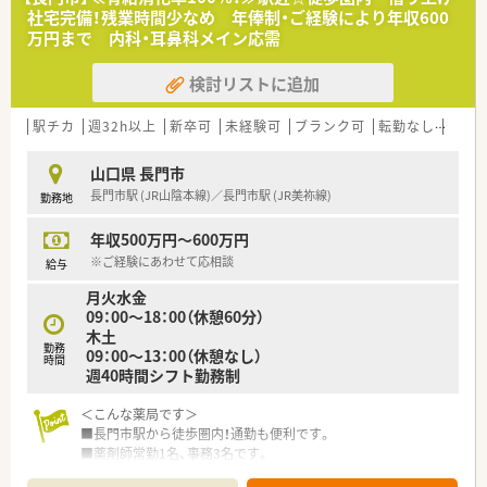
社宅完備！残業時間少なめ 年俸制・ご経験により年収600
【業務内容】科目や枚数
万円まで 内科・耳鼻科メイン応需
■近隣のクリニックから複数科の処方箋を受けております。
■1日60枚程度を応需しており、在宅（施設）も請け負っておりま
検討リストに追加
す。
【法人概要】
駅チカ
週32h以上
新卒可
未経験可
ブランク可
転勤なし
車通
■1869年（明治2年）の創業以来、150年以上にわたり下関の地で
事業を続ける歴史ある薬局です。「地域に根ざした活動を通じ
山口県 長門市
て、地元の皆様から信頼・安心をいただける」ことを目指し、地域
長門市駅 (JR山陰本線)／長門市駅 (JR美祢線)
勤務地
医療への貢献を続けています。
■調剤薬局の運営だけでなく、居宅介護支援センターや福祉サー
年収500万円～600万円
ビスも展開しています。薬の提供にとどまらず、介護の面からも
地域住民の健康と安心な生活を総合的に支える体制を構築して
※ご経験にあわせて応相談
給与
いるのが大きな特徴です。
月火水金
■会社として学会発表や医療・介護の専門家との連携（多職種連
09：00～18：00（休憩60分）
携）を積極的に行っています。これにより、常に最新の知識を取
木土
り入れ、専門性の高いサービスを提供することに努めています。
勤務
09：00～13：00（休憩なし）
■令和3年に就任した若手社長のもと、働きやすい職場環境の整
時間
週40時間シフト勤務制
備に力を入れています。仕事とプライベートのバランスを重視
し、多様化する社会に適応した、長く働きたくなるような新しい
＜こんな薬局です＞
薬局の在り方を目指しています。
■長門市駅から徒歩圏内！通勤も便利です。
■薬剤師常勤1名、事務3名です。