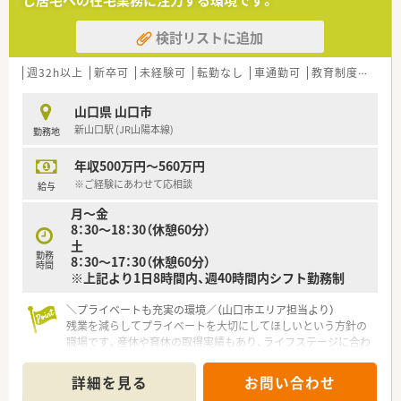
し居宅への在宅業務に注力する環境です。
■社員一人ひとりの生活を大切にする社長の考えのもと、残業を
削減してプライベートな時間を充実させる方針が徹底されてい
検討リストに追加
ます。
■薬剤師や事務といった職種や役職による上下関係を作らず、全
員がフラットな関係で協力し合う風通しの良い社風です。
週32h以上
新卒可
未経験可
転勤なし
車通勤可
教育制度あり
■在宅医療でのオンライン接続や最新設備の導入など、現場の負
担を軽減し効率よく安全に働ける仕組みづくりを進めていま
山口県 山口市
す。
新山口駅 (JR山陽本線)
勤務地
【職場環境と雰囲気】
年収500万円～560万円
■経験豊富で気さくな管理薬剤師のもと、スタッフ同士の仲が良
くお互いに専門性を高め合いながら切磋琢磨している環境で
※ご経験にあわせて応相談
給与
す。
月～金
■調剤室から休憩室まで非常に綺麗な環境が保たれており、事務
8：30～18：30（休憩60分）
スタッフも優しく親切な方ばかりで人間関係が良好な職場で
土
す。
勤務
8：30～17：30（休憩60分）
■在宅訪問時には患者様の住所をモニターに表示して情報を共
時間
※上記より1日8時間内、週40時間内シフト勤務制
有しており、誰かが休んでもスムーズに業務をカバーし合えま
す。
＼プライベートも充実の環境／（山口市エリア担当より）
残業を減らしてプライベートを大切にしてほしいという方針の
【こんな方が活躍中】
職場です。産休や育休の取得実績もあり、ライフステージに合わ
■産休や育休から復帰したスタッフが、短時間勤務制度を上手に
せて無理なく長く働ける温かい環境ですよ。
活用しながら仕事と家庭を両立させていきいきと働いていま
す。
詳細を見る
お問い合わせ
【店舗情報と応需状況について】
■ご自身の豊かな経験を活かして、若手スタッフに対する丁寧な