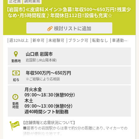
■最寄り駅である上郷駅から徒歩6分という好立地にあり、近隣
正社員
調剤薬局
医療機関との連携も非常に密接に行われています。
【岩国市】≪皮膚科メイン≫急募！年収500～650万円！残業少
なめ・月5時間程度♪年間休日112日！設備も充実☆
【法人特徴について】
■スタッフ一人ひとりの働きやすさを第一に考える社長のもと、
検討リストに追加
残業削減とプライベートの充実を推進する社風です。
■職種や役職に関わらずフラットな関係性を築いており、薬剤師
と事務が連携して業務を遂行する協力体制があります。
週32h以上
新卒可
未経験可
ブランク可
転勤なし
車通勤可
高給
■地域との繋がりを重視し、お薬教室の開催などを通じて地域住
民の健康を総合的にサポートする取り組みを行っています。
山口県 岩国市
岩国駅 (JR山陽本線)
勤務地
【職場環境と雰囲気】
■経験豊富なベテランスタッフが多く在籍しているため、日常業
年収500万円～650万円
務の中で常に相談や意見交換がしやすい明るい職場です。
■子育て中の女性スタッフが多数活躍しており、お互いの状況を
※ご経験により応相談
給与
理解し合いながら助け合う温かい雰囲気が根付いています。
月火水金
■社長自らが現場の状況を把握し福利厚生の改善に取り組むな
09：00～18：30（休憩90分）
ど、スタッフ目線での働きやすい環境整備が進められています。
木土
勤務
09：00～13：00（休憩0分）
【こんな方が活躍中】
時間
週40時間シフト制勤務
■産休や育休から復帰したスタッフが、短時間勤務制度を上手に
活用しながら仕事と育児を両立させていきいきと働いていま
【店舗情報と応需状況について】
す。
■最寄りの岩国駅からは車で約5分の距離にあり、マイカーでの
■これまでの経験を活かして、若手スタッフに対する的確なアド
通勤が便利な立地です。
バイスやサポートを行うベテラン薬剤師が活躍しています。