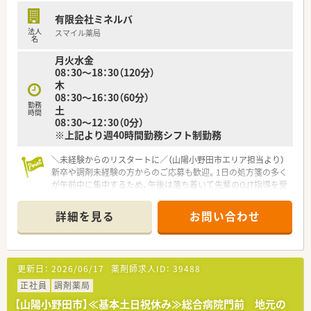
■正社員以外にもエリア限定社員や完全週休2日正社員、時短勤
有限会社ミネルバ
務の嘱託社員など、希望に合わせた多様な雇用形態での相談が可
法人
スマイル薬局
能です。
名
月火水金
08：30～18：30（120分）
木
08：30～16：30（60分）
勤務
土
時間
08：30～12：30（0分）
※上記より週40時間勤務シフト制勤務
＼未経験からのリスタートに／（山陽小野田市エリア担当より）
新卒や調剤未経験の方からのご応募も歓迎。1日の処方箋の多く
が午前中に集中するため、午後は落ち着いて先輩のOJT指導を受
けながら自分のペースで業務を覚えられます。
＊------------------------------------------＊
詳細を見る
お問い合わせ
【店舗情報と応需状況について】
■小野田駅より車で7分ほどの場所に位置しており、無料駐車場
完備のため毎日のマイカー通勤が非常に快適です。
■近隣の西村内科医院より内科や消化器科の処方箋をメインに、
更新日：
2026/06/17
薬剤師求人ID：
39488
1日平均40枚ほどを安定して応需しています。
■1日の処方箋の7割から8割が午前中に集中するため、午後は比
正社員
調剤薬局
較的ゆとりを持って業務に取り組める環境です。
【山陽小野田市】≪基本土日祝休み≫総合病院門前 地元の