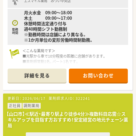
エスマイル薬局 みつい中央店
名
【想定される業務内容】
月火水金 09:00～18:00
■外来患者様への調剤、監査、服薬指導を中心に、OTC医薬品の
木土 09:00～17:00
販売など薬剤師業務を全般的に担当いただきます。
休憩時間法定通り付与
■電子天秤一体型鑑査システムやmusubiを活用し、正確かつ効
週40時間シフト勤務制
勤務
率的な薬学的管理を日々実践していただきます。
時間
※勤務時間は店舗により異なる。
■将来的には健康フェアの開催や在宅業務への参画など、地域住
※1か月単位の変形労働時間制勤務。
民の健康維持を支援する活動にも携わることが可能です。
＜こんな薬局です＞
■光駅から車で10分程度の距離に店舗があります。
■薬剤師常勤2名、パート1名です。
＜業務内容＞
詳細を見る
お問い合わせ
■近隣の医院より内科、小児科、皮膚科をメインに処方応需して
います。
■処方箋枚数は約40枚/日です。
更新日：
2026/06/17
薬剤師求人ID：
322241
＜研修制度＞
■基本は配属店舗での OJT研修です。必要に応じて職種別・階層
正社員
調剤薬局
別の研修に参加して頂きます。
【山口市】≪駅近・最寄り駅より徒歩4分≫複数科目応需☆ス
■未経験者やブランクの長い方については各種勉強会や集合研
キルアップを目指す方おすすめ！安定経営の地元チェーン薬
修にご参加頂いておりますのでご安心ください。
局
＜法人特徴＞