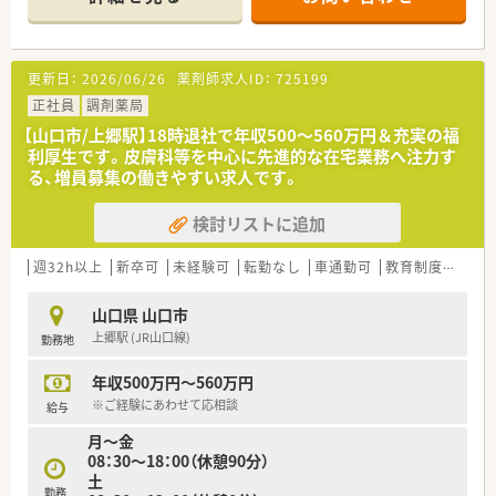
【店舗情報と応需状況について】
■チームワークを第一に考え、担当業務以外でも積極的に周囲を
■嘉川駅から徒歩8分の好立地にあり、内科やリハビリテーショ
サポートし合うホスピタリティに溢れたスタッフが揃っていま
ン科の処方箋を1日40から50枚程度応需しています。
す。
■地域医療を支える拠点として患者様へ寄り添ったきめ細やか
更新日：
2026/06/26
薬剤師求人ID：
725199
な対応を行っており、落ち着いて業務に取り組める環境です。
■外来業務だけでなく先進的な在宅業務にも積極的に取り組ん
正社員
調剤薬局
でおり、幅広いニーズに柔軟に応える体制が整っております。
【山口市/上郷駅】18時退社で年収500〜560万円＆充実の福
利厚生です。皮膚科等を中心に先進的な在宅業務へ注力す
【法人特徴について】
る、増員募集の働きやすい求人です。
■社員一人ひとりを大切にする社長のもと、残業を減らしてプラ
イベートの時間を確保する方針が徹底されている組織です。
検討リストに追加
■薬剤師と医療事務が垣根を越えてチームとして協力し合い、
日々の困りごとを全員で解決していく風通しの良い環境です。
■地域医療のキーマンとして近隣の医師と強固な信頼関係を築
週32h以上
新卒可
未経験可
転勤なし
車通勤可
教育制度あり
いており、往診同行の依頼を直接受けることも珍しくありませ
ん。
山口県 山口市
上郷駅 (JR山口線)
勤務地
【職場環境と雰囲気】
■経験豊富なベテラン社員が多数在籍しており、スタッフ同士の
年収500万円～560万円
仲も非常に良いため、互いに専門性を高め合える雰囲気です。
■役職や職種による上下関係を作らず、フラットな関係性の中で
※ご経験にあわせて応相談
給与
自由に意見を言い合える心理的安全性の高い職場環境です。
月～金
■社長自身も現場に入って社員と密にコミュニケーションを取
08：30～18：00（休憩90分）
っており、経営層との距離が近く風通しの良い社風が魅力です。
土
勤務