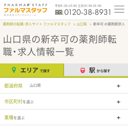
平日9：30-19：00 土日10：00-19：00
薬剤師の転職・求人サイト ファルマスタッフ
山口県
新卒可
山口県の新卒可
の薬剤師転
職・求人情報一覧
エリア
駅
で探す
から探す
都道府県
山口県
市区町村
を選ぶ
業種
を選ぶ