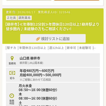
■南中川駅より徒歩9分の好立地で、近隣にある総合病院から多
岐にわたる科目の処方箋を1日平均40枚程度応需しています。
■精神科や泌尿器科、産婦人科など幅広い科目に触れることがで
更新日：
2026/06/17
薬剤師求人ID：
323546
き、薬剤師として総合的な知識を深めることが可能な環境です。
■地域でも珍しいドライブスルー調剤を導入しており、多様な患
正社員
調剤薬局
者様のニーズに対応しながら効率的な業務を実践している店舗
【柳井市】≪年俸制12分割≫年間休日120日以上！柳井駅より
です。
徒歩圏内♪未経験の方もご相談ください！
【募集背景と求める人物像について】
検討リストに追加
■現在活躍中の正社員が海外留学へ出発するための欠員募集と
なっており、長期間にわたってチームに貢献できる方を求めてい
ます。
駅チカ
年間休日120日以上
週32h以上
新卒可
未経験可
ブラン
■総合病院門前という環境で、新しい知識を習得する意欲があ
り、周囲のスタッフと協力しながら働ける協調性のある方を歓迎
山口県 柳井市
します。
柳井駅 (JR山陽本線)
勤務地
■年齢層としては30代から40代を想定しており、現場をリード
しながら地域医療の一翼を担ってくださる方を募集しておりま
年収480万円～600万円
す。
月給400,000円～500,000円
給与
※ご経験にあわせて応相談
【法人特徴について】
月火水金
■山陽小野田市や宇部市を中心に店舗展開を行っている法人で、
08：50～18：00（休憩60分）
地域に根差した安定した経営基盤を誇っている薬局グループで
木
す。
08：00～16：00（休憩60分）
■社長自身も現役の薬剤師として現場に立っており、従業員の働
勤務
土
きやすさや意見を尊重する風通しの良い企業文化が根付いてい
時間