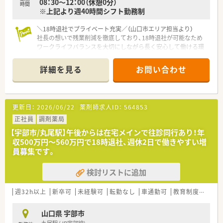
08：30～12：00（休憩0分）
【こんな方が活躍中】
時間
※上記より週40時間シフト勤務制
■ワークライフバランスを大切にし、仕事の責任を果たしつつプ
ライベートの時間も存分に楽しんでいる社員が多く在籍してい
＼18時退社でプライベート充実／（山口市エリア担当より）
ます。
社長の想いで残業削減を徹底しており、18時退社が可能なため
■子育てと仕事を両立させるため、会社の支援制度を活用してイ
ワークライフバランスを大切にしながら長く安心して働ける環
キイキと短時間勤務で働いているママさん薬剤師が多数活躍中
境が整っています。
です。
■チームワークを第一に考え、担当業務以外でも積極的に周囲を
詳細を見る
お問い合わせ
【店舗情報と応需状況について】
サポートし合うホスピタリティに溢れたスタッフが揃っていま
■上郷駅から徒歩9分の好立地にあり、皮膚科や内科、循環器科、
す。
小児科など多岐にわたる処方箋を応需しています。
■1日の処方箋応需枚数は50から60枚程度となっており、地域の
更新日：
2026/06/22
薬剤師求人ID：
564853
患者様へ寄り添ったきめ細やかな対応を行っています。
■居宅への在宅業務も積極的に受け入れており、地域医療を支え
正社員
調剤薬局
る重要な拠点として幅広いニーズに応える環境です。
【宇部市/丸尾駅】午後からは在宅メインで往診同行あり！年
収500万円～560万円で18時退社、週休2日で働きやすい増
【法人特徴について】
員募集です。
■社員一人ひとりを大切にする社長のもと、残業を減らしプライ
ベートの時間を確保する方針が全社的に徹底されています。
検討リストに追加
■薬剤師と医療事務が垣根を越えてチームとして協力し合い、
日々の困りごとを全員で解決していく風通しの良い組織です。
■地域医療のキーマンとして近隣の医師と強固な信頼関係を築
週32h以上
新卒可
未経験可
転勤なし
車通勤可
教育制度あり
いており、往診同行の依頼を直接受けることも珍しくありませ
ん。
山口県 宇部市