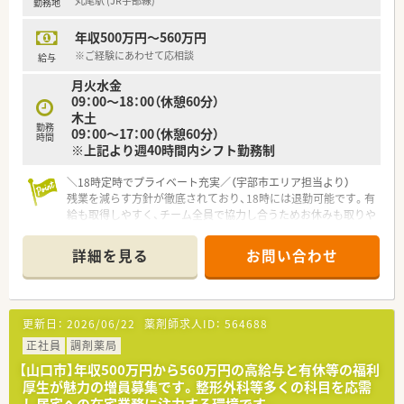
丸尾駅 (JR宇部線)
勤務地
【職場環境と雰囲気】
■経験豊富なベテラン社員が多数在籍しており、スタッフ同士の
年収500万円～560万円
仲も非常に良いため、互いに専門性を高め合える雰囲気です。
■役職や職種による上下関係を作らず、フラットな関係性の中で
※ご経験にあわせて応相談
給与
自由に意見を言い合える心理的安全性の高い職場環境です。
月火水金
■社長自身も現場に入って社員と密にコミュニケーションを取
09：00～18：00（休憩60分）
っており、経営層との距離が近く風通しの良い社風が魅力です。
木土
勤務
09：00～17：00（休憩60分）
【こんな取り組みをしています】
時間
※上記より週40時間内シフト勤務制
■最新の電子薬歴や散薬監査システム、全自動錠剤分包機を導入
し、対物業務の効率化と安全性の向上を徹底して図っています。
＼18時定時でプライベート充実／（宇部市エリア担当より）
■在宅業務中に不明点が生じた際も、オンラインで店舗と即座に
残業を減らす方針が徹底されており、18時には退勤可能です。有
連携し状況を把握できる安心のバックアップ体制を構築してい
給も取得しやすく、チーム全員で協力し合うためお休みも取りや
ます。
すい温かい職場環境ですよ。
■店舗での業務にとどまらず、地域住民の方々を対象としたお薬
教室を開催するなど、地域密着型の活動を積極的に展開していま
詳細を見る
お問い合わせ
【店舗情報と応需状況について】
す。
■1日の処方箋は約10枚で、内科や心療内科や呼吸器科など多岐
にわたる科目に応需している綺麗な2階建ての店舗です。
■午後からは門前クリニックが閉院となるため、施設や居宅の患
更新日：
2026/06/22
薬剤師求人ID：
564688
者様へ向けた在宅業務や往診同行がメインとなります。
■クリーンベンチを完備しており注射薬の調剤実績もあるため、
正社員
調剤薬局
医師からの専門的な問い合わせにも対応する薬局です。
【山口市】年収500万円から560万円の高給与と有休等の福利
厚生が魅力の増員募集です。整形外科等多くの科目を応需
【法人特徴について】