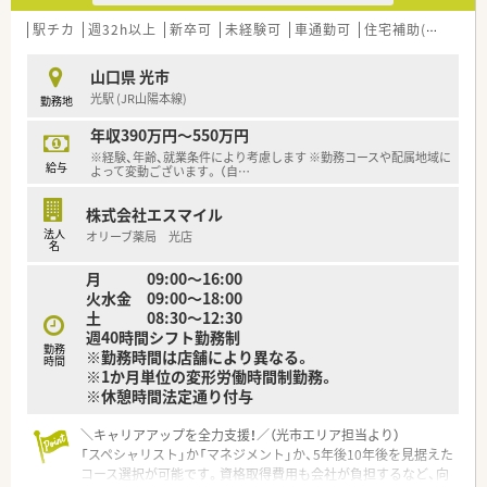
■東証プライム上場スズケングループの地場大手チェーン薬局
です。
駅チカ
週32h以上
新卒可
未経験可
車通勤可
住宅補助(手当)あり
■1982年の創業以来、人々が笑顔になれる薬局を目指して地域
の医療貢献に取り組み、中国エリアに116店舗の薬局を展開する
山口県 光市
法人です。
光駅 (JR山陽本線)
勤務地
■全ての患者様が同等かつ上質な医療を受けることができるよ
う、笑顔をキーワードに患者様の為に何ができるかを常に考え、
年収390万円～550万円
日々の業務を行います。
※経験、年齢、就業条件により考慮します ※勤務コースや配属地域に
■しっかりと基盤を固め、まずは保険薬局として患者さんに寄り
給与
よって変動ございます。 （自
…
添って服薬指導を行う「かかりつけ薬局」になること。その上で
健康に関する相談窓口として地域の皆様の主体的な健康の維持・
株式会社エスマイル
増進を積極的に支援する「健康サポート薬局」を目指し、さらに
法人
オリーブ薬局 光店
病院や介護施設などと連携を強化することで地域包括ケアにつ
名
ながっていく事に重きを置いています。
月 09:00～16:00
■調剤事業にとどまらず、セルフメディケーションの推進・健康
火水金 09:00～18:00
拠点として情報の発信や健康イベント開催などの取り組みを行
土 08:30～12:30
っています。
週40時間シフト勤務制
■無菌調剤対応薬局の設置や関連会社の介護サービス事業を展
勤務
※勤務時間は店舗により異なる。
開するサンキ・ウエルビィ（株）との連携、そして中国地方最大級
時間
※1か月単位の変形労働時間制勤務。
の店舗網を生かし、地域の皆さまが安心して暮らせる街づくりを
※休憩時間法定通り付与
支援します。
＼キャリアアップを全力支援！／（光市エリア担当より）
＜こんな方にもおすすめ＞
「スペシャリスト」か「マネジメント」か、5年後10年後を見据えた
■キャリアアップを目指す方、自身のスキルを磨きたい方
コース選択が可能です。資格取得費用も会社が負担するなど、向
■福利厚生・教育体制が整っている会社で働きたい方