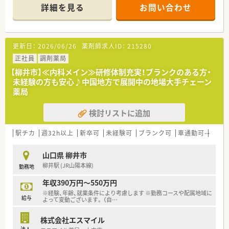
＜業務内容＞
詳細を見る
お問い合わせ
■近隣のクリニックより耳鼻科、内科をメインに処方応需してい
ます。
■処方箋枚数は約60枚/日です。
更新日：
2026/06/26
薬剤師求人ID：
215280
＜法人特徴＞
■山口県で展開されている地域密着調剤薬局です。
正社員
調剤薬局
■年収もご経験に応じて交渉可能です。
【柳井市】≪内科メイン≫研修体制充実！ブランクのある方・
■患者様との会話を大事にするために機械化を進めて話す機会
未経験の方も安心♪中国地方で展開中の地場大手チェーン
を増やしたいとの社長の思いから、機械導入も積極的に行ってお
薬局
ります。
検討リストに追加
＜こんな方にもおすすめ＞
■地元に密着した調剤薬局で地域医療に貢献したい方
■オンオフを切り替えてメリハリつけて勤務したい方
駅チカ
週32h以上
新卒可
未経験可
ブランク可
車通勤可
住宅補
山口県 柳井市
柳井駅 (JR山陽本線)
勤務地
年収390万円～550万円
※経験、年齢、就業条件により考慮します ※勤務コースや配属地域に
給与
よって変動ございます。 （自
…
株式会社エスマイル
法人