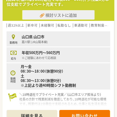
位支給でプライベート充実です。
【法人特徴について】
■社員一人ひとりを大切にする社長のもと、残業を減らしてプラ
検討リストに追加
イベートの時間を確保する方針が徹底されている組織です。
■薬剤師と医療事務が垣根を越えてチームとして協力し合い、
日々の困りごとを全員で解決していく風通しの良い環境です。
週32h以上
新卒可
未経験可
転勤なし
車通勤可
教育制度あり
■地域医療のキーマンとして近隣の医師と強固な信頼関係を築
いており、往診同行の依頼を直接受けることも珍しくありませ
山口県 山口市
ん。
嘉川駅 (JR山陽本線)
勤務地
職場環境と雰囲気】
年収500万円～560万円
■経験豊富なベテラン社員が多数在籍しており、スタッフ同士の
仲も非常に良いため、互いに専門性を高め合える雰囲気です。
※ご経験にあわせて応相談
給与
■役職や職種による上下関係を作らず、フラットな関係性の中で
月～金
自由に意見を言い合える心理的安全性の高い職場環境です。
08：30～18：00（休憩90分）
■社長自身も現場に入って社員と密にコミュニケーションを取
土
っており、経営層との距離が近く風通しの良い社風が魅力です。
勤務
08：30～13：00（休憩0分）
時間
※上記より週40時間シフト勤務制
【こんな方が活躍中】
■ワークライフバランスを大切にし、仕事の責任を果たしつつプ
＼18時退社でプライベート充実／（山口市エリア担当より）
ライベートの時間も存分に楽しんでいる社員が多く在籍してい
社長の方針で残業削減を徹底しており、18時退社が可能な環境
ます。
です。残業代は1分単位で支給されるため、仕事と私生活を両立
■子育てと仕事を両立させるため、会社の支援制度を活用してイ
しながら長く安心して働けますよ。
キイキと短時間勤務で働いているママさん薬剤師が多数活躍中
です。
詳細を見る
お問い合わせ