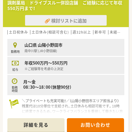
調剤薬局 ドライブスルー併設店舗 ご経験に応じて年収
【募集背景と求める人物像について】
550万円まで！
■正社員の退職に伴う欠員補充、および将来の世代交代を見据え
た組織体制強化のための大変貴重な急募案件です。
検討リストに追加
■自動分包機などの機械化が進んでいるため、新しいシステムに
柔軟に対応できる若い世代の方を求めています。
■外来業務から在宅医療まで前向きに挑戦でき、周囲のスタッフ
土日祝休み
土日休み(相談可含む)
週32h以上
新卒可
未経験可
と円滑に連携できる協調性のある方を募ります。
山口県 山陽小野田市
【法人特徴について】
南中川駅 (JR小野田線)
勤務地
■1993年の医薬分業開始と同時に新規立ち上げを行い、長年に
わたり地域に密着して運営を続ける調剤薬局です。
年収500万円～550万円
■門前ドクターとは設立当初から非常に良好な関係を維持して
おり、業務における疑義照会も大変スムーズです。
※ご経験等を考慮の上決定
給与
■経理や事務管理を担当する専任のスタッフが在籍しており、組
織としてクリーンな労務管理を徹底しています。
月～金
08：30～18：00（休憩90分）
勤務
【想定される業務内容】
時間
■処方箋に基づく外来調剤、監査、服薬指導をはじめ、地域包括
ケアに直結する在宅医療業務全般を担当します。
＼プライベートも充実可能！／（山陽小野田市エリア担当より）
■個人在宅13名、および30床の施設1箇所を対象に、社用車を使
残業代は10分単位で支給され、土日休みも相談可能です。18時
用して調剤薬のセットや訪問管理指導を行います。
に終業できるため、ワークライフバランスを重視して働きたい方
■2週間の長期処方箋がメインとなるため、一包化業務の監査や
にぴったりの環境ですよ。
スケジュール管理を丁寧かつ正確に遂行します。
詳細を見る
お問い合わせ
【店舗情報と応需状況について】