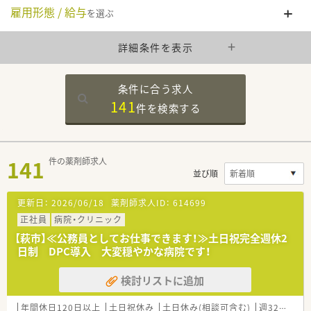
雇用形態 / 給与
を選ぶ
詳細条件を表示
条件に合う求人
141
件を
検索する
141
件の薬剤師求人
並び順
更新日：
2026/06/18
薬剤師求人ID：
614699
正社員
病院・クリニック
【萩市】≪公務員としてお仕事できます！≫土日祝完全週休2
日制 DPC導入 大変穏やかな病院です！
検討リストに追加
年間休日120日以上
土日祝休み
土日休み(相談可含む)
週32h以上