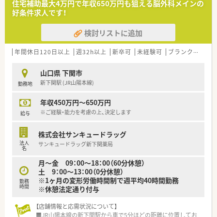
住宅補助最大4万円で年収650万円も狙える脳外科メインの
＜法人特徴＞
好条件求人です！
■DPC対象、日本医療機能評価機構の病院機能評価
(Version.4.0 一般病院)認定です。
検討リストに追加
■電子薬歴、全自動分包機、電子カルテも整備されており、非常
に調剤設備が充実しています。
■退職金は山口県市町村の職員共済となります。
年間休日120日以上
週32h以上
新卒可
未経験可
ブランク可
車
＜こんな方にもおすすめ＞
山口県 下関市
■ゆったりとした環境で働きたい方
新下関駅 (JR山陽本線)
勤務地
■プライベートと両立しながらメリハリをつけて勤務したい方
年収450万円～650万円
※ご経験・能力を考慮の上、決定します
給与
株式会社サンキュードラッグ
法人
サンキュードラッグ新下関薬局
名
月～金 09：00～18：00（60分休憩）
土 9：00～13：00（0分休憩）
※1ヶ月の変形労働時間制で週平均40時間勤務
勤務
時間
※休憩法定通り付与
【店舗情報と応需状況について】
■JR山陽本線の新下関駅から車で5分ほどの距離に位置してお