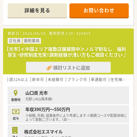
上心のある方をバックアップする体制が整っています。
＊------------------------------------------＊
詳細を見る
お問い合わせ
【店舗情報と応需状況について】
■光駅より徒歩で4分ほどの場所に位置しており、公共交通機関
でもマイカーでも非常に通勤しやすい好立地です。
■門前のクリニックより内科、精神科、心療内科の処方箋をメイ
更新日：
2026/06/26
薬剤師求人ID：
326855
ンに1日平均45枚ほど応需しております。
■薬剤師は常時2名体制を維持しており、スタッフ同士が協力し
正社員
調剤薬局
合いながら落ち着いて業務に取り組める環境です。
【光市】≪中国エリア複数店舗展開中≫ノルマ制なし 福利
厚生・研修制度充実！調剤経験が浅い方もご相談ください♪
【募集背景と求める人物像について】
■地域に根ざしたサービス提供のさらなる強化を目指した増員
検討リストに追加
募集であり、将来の主力候補を求めています。
■自身の目指すキャリア像を明確に持ち、患者様一人ひとりに笑
顔で寄り添った対応ができる方を歓迎いたします。
週32h以上
新卒可
未経験可
ブランク可
車通勤可
住宅補助(手当)あり
■周囲のスタッフと円滑な連携を図るためのコミュニケーショ
ンを大切にし、誠実に業務に取り組める方を募ります。
山口県 光市
光駅 (JR山陽本線)
勤務地
【法人特徴について】
■東証プライム上場のスズケングループの一員として、中国地方
年収390万円～550万円
に116店舗を展開する屈指の規模を誇る法人です。
※経験、年齢、就業条件により考慮します ※勤務コースや配属地域に
■医療、介護、流通を網羅するグループの総合力を活かし、地域
給与
よって変動ございます。 （自
…
インフラとしての役割を真摯に担っています。
■「健康サポート薬局」の認定推進や在宅サービスの強化など、
株式会社エスマイル
調剤の枠を超えた地域包括ケアに注力しています。
法人