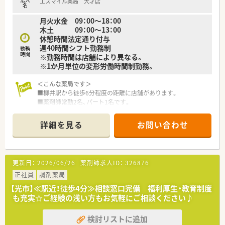
エスマイル薬局 大才店
名
月火水金 09：00～18：00
木土 09：00～13：00
休憩時間法定通り付与
週40時間シフト勤務制
勤務
時間
※勤務時間は店舗により異なる。
※1か月単位の変形労働時間制勤務。
＜こんな薬局です＞
■柳井駅から徒歩6分程度の距離に店舗があります。
■薬剤師常勤2名、パート1名です。
＜業務内容＞
詳細を見る
お問い合わせ
■近隣の医院より内科、呼吸器科をメインに処方応需していま
す。
■処方箋枚数は約20枚/日です。
更新日：
2026/06/26
薬剤師求人ID：
326876
＜研修制度＞
■基本は配属店舗での OJT研修です。必要に応じて職種別・階層
正社員
調剤薬局
別の研修に参加して頂きます。
【光市】≪駅近！徒歩4分≫相談窓口完備 福利厚生・教育制度
■未経験者やブランクの長い方については各種勉強会や集合研
も充実☆ご経験の浅い方もお気軽にご相談ください♪
修にご参加頂いておりますのでご安心ください。
検討リストに追加
＜法人特徴＞