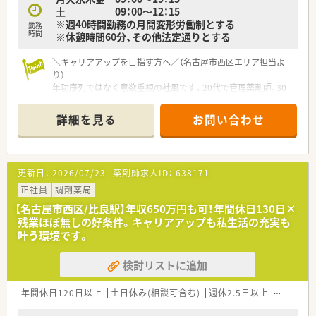
土 09：00～12：15
※週40時間勤務の月間変形労働制とする
勤務
時間
※休憩時間60分、その他法定通りとする
＼キャリアアップを目指す方へ／（名古屋市西区エリア担当よ
り）
年功序列ではなく意欲重視の社風です。20代で管理薬剤師、30
代でマネージャーへの昇格実績もあり、頑張りをしっかり評価い
ただけます。
詳細を見る
お問い合わせ
【店舗情報と応需状況について】
■庄内通駅から徒歩8分と通勤至便な立地で、内科や小児科、ア
レルギー科など多科目の処方箋を1日約70枚ほど応需していま
更新日：
2026/07/23
薬剤師求人ID：
638171
す。
■ドクターとの信頼関係が厚い門前薬局として運営されており、
正社員
調剤薬局
患者様一人ひとりに寄り添った丁寧な服薬指導を実践できる環
【名古屋市西区/比良駅】年収650万円も可！年間休日130日×
境です。
残業ほぼ無しの好条件。キャリアアップも私生活の充実も
■近隣のクリニックに合わせた開局時間となっており、特定の科
叶う環境です。
目に偏らず幅広い知識を習得できるためスキルアップに最適で
す。
検討リストに追加
【募集背景と求める人物像について】
■今後の新規開局やさらなる事業拡大を見据えた増員募集であ
年間休日120日以上
土日休み(相談可含む)
週休2.5日以上
週32h以
り、将来的に店舗運営を担ってくださる意欲的な方を求めていま