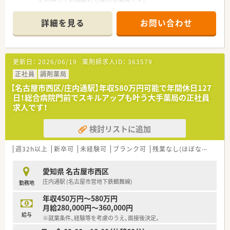
■応需科目は内科や消化器科が中心で、施設在宅も担当してお
り、処方箋は1日30枚から40枚程度です。
詳細を見る
お問い合わせ
■正社員2名とパート1名が在籍しており、常に2～3名体制で業
務を行うため、安心して働くことができます。
【募集背景と求める人物像について】
更新日：
2026/06/19
薬剤師求人ID：
363579
■将来の店舗運営を担っていただく、次世代の管理薬剤師候補を
育成するための募集となります。
正社員
調剤薬局
■地域医療に貢献したいという意欲があり、将来的にマネジメン
【名古屋市西区/庄内通駅】年収580万円可能で年間休日127
トにも挑戦したいという方を求めています。
日！総合病院門前でスキルアップも叶う大手薬局の正社員
■在宅医療の分野に興味があり、専門的なスキルを身につけてキ
求人です！
ャリアアップを目指したい方は大歓迎です。
検討リストに追加
【法人特徴について】
■名古屋市内を中心に5店舗の調剤薬局を展開しており、地域に
根差した医療サービスの提供を目指しています。
週32h以上
新卒可
未経験可
ブランク可
残業なし(ほぼなし含む)
■地域のクリニックと密接に連携する門前薬局の形態で、ドクタ
ーとの関係性も非常に良好です。
愛知県 名古屋市西区
■今後も新規出店を計画しており、企業の成長と共に薬剤師とし
庄内通駅 (名古屋市営地下鉄鶴舞線)
勤務地
て活躍の場を広げていくことができます。
年収450万円～580万円
【こんな方にオススメ】
月給280,000円～360,000円
■将来的に管理薬剤師としてキャリアアップし、店舗運営に携わ
給与
※就業条件、経験等を考慮のうえ、面接後決定。
りながら高年収を目指したい方におすすめです。