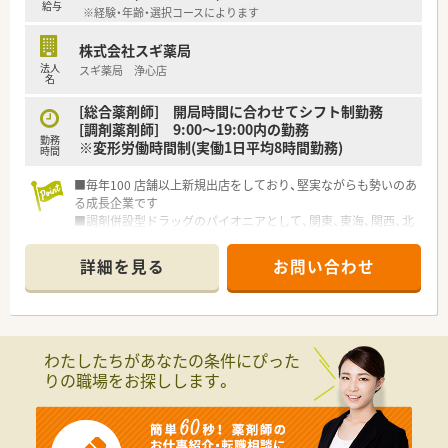
【こんな方にオススメ】
給与
※経験・年齢・選択コースによります
■通勤に便利な駅チカの店舗で、特定の科目に関する専門知識を
深く掘り下げて学んでいきたいと考えている方に大変おすすめ
株式会社スギ薬局
です。
法人
スギ薬局 浄心店
■ご自宅から通いやすい地域に腰を据え、転居を伴う異動の心配
名
をすることなく、長期的な視野でキャリアを築きたい方に最適で
す。
[総合薬剤師] 開局時間に合わせてシフト制勤務
■手厚い教育制度が整っているため、調剤業務が未経験の方や経
[調剤薬剤師] 9:00～19:00内の勤務
勤務
験が浅い方でも、一から確実に成長していきたい方にピッタリで
※変形労働時間制(実働1日平均8時間勤務)
時間
す。
■毎年100 店舗以上新規出店をしており、堅実ながらも勢いのあ
る成長企業です
■調剤併設型ドラッグのパイオニアとして、関東、東海、関西、北
陸・信州を中心に約1,700店舗以上を展開しています
■研修制度は様々なプランがあり、集合研修だけでなく任意で受
詳細を見る
お問い合わせ
講可能な研修も幅広く用意されています
■店舗で活躍する従業員、社外で活躍する従業員、将来経営幹部
となる従業員など、薬剤師として様々な活躍ができるフィールド
を用意されています
■総合薬剤師・調剤薬剤師（土日休み・19時までの勤務）どちらか
わたしたちがあなたの条件にぴった
の働き方を選択できます
りの職場をお探しします。
■調剤併設型だけでなく「医療モール・クリニック併設店舗」「敷
地内薬局」「訪問調剤特化型店舗」など様々な店舗を運営してい
ます
■在宅医療にも積極的取り組んでおり「訪問調剤特化型店舗」を