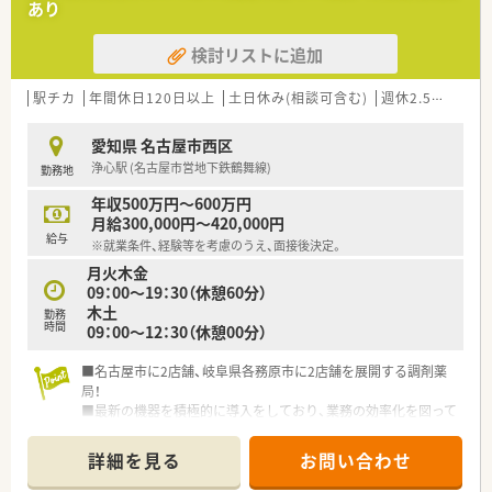
あり
検討リストに追加
駅チカ
年間休日120日以上
土日休み(相談可含む)
週休2.5日以上
愛知県 名古屋市西区
浄心駅 (名古屋市営地下鉄鶴舞線)
勤務地
年収500万円～600万円
月給300,000円～420,000円
給与
※就業条件、経験等を考慮のうえ、面接後決定。
月火木金
09：00～19：30（休憩60分）
木土
勤務
時間
09：00～12：30（休憩00分）
■名古屋市に2店舗、岐阜県各務原市に2店舗を展開する調剤薬
局！
■最新の機器を積極的に導入をしており、業務の効率化を図って
います。
■特定の門前はなく面で近隣の処方箋を受けておりますので、学
詳細を見る
お問い合わせ
べる環境です。