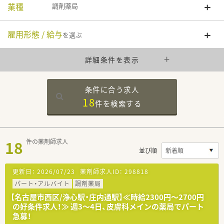
業種
調剤薬局
雇用形態 / 給与
を選ぶ
詳細条件を表示
条件に合う求人
18
件を
検索する
18
件の薬剤師求人
並び順
更新日：
2026/07/23
薬剤師求人ID：
298818
パート・アルバイト
調剤薬局
【名古屋市西区/浄心駅・庄内通駅】≪時給2300円～2700円
の好条件求人！≫ 週3～4日、皮膚科メインの薬局でパート
急募！