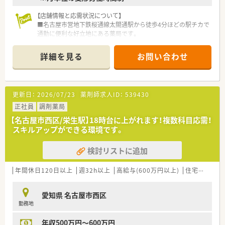
【店舗情報と応需状況について】
■名古屋市営地下鉄桜通線太閤通駅から徒歩4分ほどの駅チカで
通勤に便利な好立地にある薬局です。
■応需科目は外科がメインですが在宅業務にも注力しており、処
方箋応需枚数は1日あたり10枚程度と非常に落ち着いています。
詳細を見る
お問い合わせ
■勤務薬剤師は常勤3名体制で事務員が4名と手厚い人員配置の
ため、ゆとりを持って業務に取り組むことができます。
【募集背景と求める人物像について】
更新日：
2026/07/23
薬剤師求人ID：
539430
■地域密着型のマンツーマン薬局として、地域貢献への意欲や働
くことに前向きな方を積極的に募集しています。
正社員
調剤薬局
■今回は増員を目的とした募集のため、即戦力としてご活躍いた
【名古屋市西区/栄生駅】18時台に上がれます！複数科目応需！
だける勤務薬剤師を求めている状況であります。
スキルアップができる環境です。
■頭の良さよりも円滑なコミュニケーション能力を重視されて
おり、患者さまや多職種と会話が成り立つ方が歓迎されます。
検討リストに追加
【法人特徴について】
■愛知・岐阜・三重・静岡の東海エリアに約86店舗を展開し、地域
年間休日120日以上
週32h以上
高給与(600万円以上)
住宅補助(手当)あり
に密着した保険薬局事業を核とする安定企業です。
■介護事業や在宅支援事業など多角的に「医療と福祉」を支えて
愛知県 名古屋市西区
おり、安定した経営基盤を築いている企業体制です。
勤務地
■企業理念である「地域への貢献」をモットーに、住み慣れた町
でいつまでも健康に暮らしたいという想いを大切にしていま
年収500万円～600万円
す。