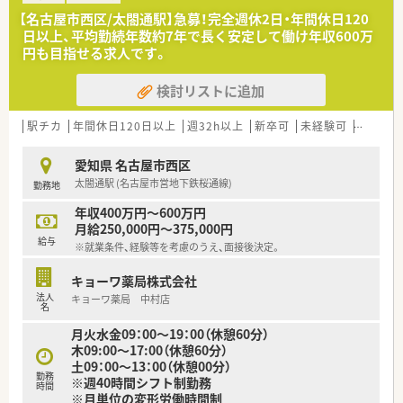
「医療と福祉」を支える事業を展開しています。
【名古屋市西区/太閤通駅】急募！完全週休2日・年間休日120
■マンツーマン型の出店形態が多く、門前クリニックとの関係構
日以上、平均勤続年数約7年で長く安定して働け年収600万
築はもちろん、地域との繋がりを大切にしていることが特徴で
円も目指せる求人です。
す。
【求人情報について】
検討リストに追加
■正社員の勤務薬剤師として、年収は400万円から最大600万円
の範囲で経験等を考慮して決定されます。
■年間休日は120日以上あり、完全週休2日制（日曜、祝日、他1
駅チカ
年間休日120日以上
週32h以上
新卒可
未経験可
ブラン
日）を採用しており、プライベートとの両立が可能です。
■借り上げ社宅制度があり、転居を伴う異動の際に家賃相当額の
愛知県 名古屋市西区
7割（最大45,000円）まで補助を受けられる福利厚生が充実して
太閤通駅 (名古屋市営地下鉄桜通線)
勤務地
います。
年収400万円～600万円
月給250,000円～375,000円
給与
※就業条件、経験等を考慮のうえ、面接後決定。
キョーワ薬局株式会社
法人
キョーワ薬局 中村店
名
月火水金09：00～19：00（休憩60分）
木09:00～17:00（休憩60分）
土09：00～13：00（休憩00分）
勤務
※週40時間シフト制勤務
時間
※月単位の変形労働時間制