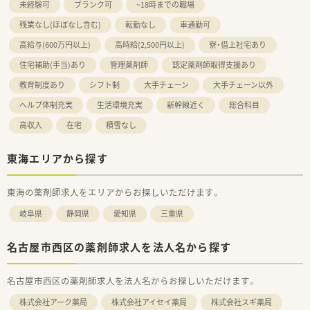
未経験可
ブランク可
~18時までの職場
残業なし(ほぼなし含む)
転勤なし
車通勤可
高給与(600万円以上)
高時給(2,500円以上)
寮・借上社宅あり
住宅補助(手当)あり
管理薬剤師
認定薬剤師取得支援あり
教育制度あり
シフト制
大手チェーン
大手チェーン以外
ヘルプ体制充実
生活環境充実
新幹線近く
総合科目
高収入
在宅
積雪なし
東海エリアから探す
東海の薬剤師求人をエリアからお探しいただけます。
岐阜県
静岡県
愛知県
三重県
名古屋市西区の薬剤師求人を法人名から探す
名古屋市西区の薬剤師求人を法人名からお探しいただけます。
株式会社アーク薬局
株式会社アイセイ薬局
株式会社スギ薬局