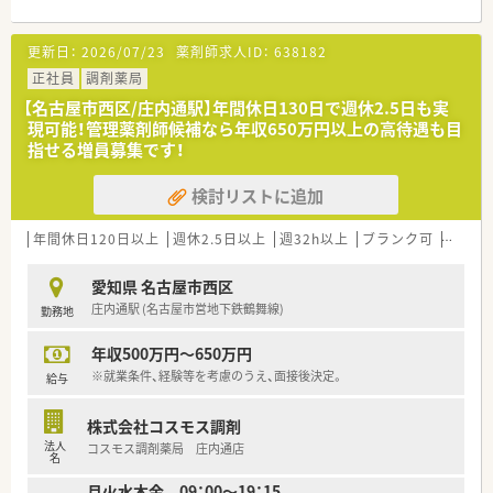
更新日：
2026/07/23
薬剤師求人ID：
638182
正社員
調剤薬局
【名古屋市西区/庄内通駅】年間休日130日で週休2.5日も実
現可能！管理薬剤師候補なら年収650万円以上の高待遇も目
指せる増員募集です！
検討リストに追加
年間休日120日以上
週休2.5日以上
週32h以上
ブランク可
車通勤
愛知県 名古屋市西区
庄内通駅 (名古屋市営地下鉄鶴舞線)
勤務地
年収500万円～650万円
※就業条件、経験等を考慮のうえ、面接後決定。
給与
株式会社コスモス調剤
法人
コスモス調剤薬局 庄内通店
名
月火水木金 09：00～19：15