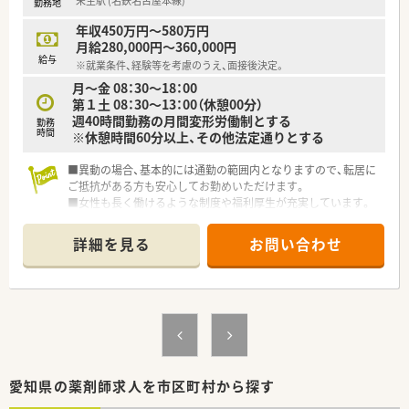
栄生駅 (名鉄名古屋本線)
勤務地
■中部圏において調剤報酬トップシェアを誇り、総合病院の門前
を中心に店舗を展開することで、質の高い医療サービスを提供し
年収450万円～580万円
ています。
月給280,000円～360,000円
■お客様に愛され信頼される薬局を企業理念に掲げ、創業以来、
給与
※就業条件、経験等を考慮のうえ、面接後決定。
時代の変化を先取りしたオンリーワンのサービスを追求し続け
月～金 08：30～18：00
ています。
第１土 08：30～13：00（休憩00分）
■全店舗に調剤過誤防止システムを導入するなど、設備投資を惜
週40時間勤務の月間変形労働制とする
しまず、薬剤師が本来の業務に専念できる環境整備に注力してい
勤務
時間
※休憩時間60分以上、その他法定通りとする
ます。
■異動の場合、基本的には通勤の範囲内となりますので、転居に
ご抵抗がある方も安心してお勤めいただけます。
■女性も長く働けるような制度や福利厚生が充実しています。
産休・育休からの復帰も多く、時短勤務制度もあるため子育てと
の両立も可能です。
詳細を見る
お問い合わせ
■調剤未経験・ブランクのある方も歓迎！研修制度がありますの
で安心です。
愛知県の薬剤師求人を市区町村から探す