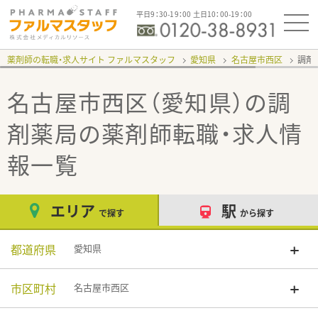
平日9：30-19：00 土日10：00-19：00
薬剤師の転職・求人サイト ファルマスタッフ
愛知県
名古屋市西区
調剤
名古屋市西区（愛知県）の調
剤薬局
の薬剤師転職・求人情
報一覧
エリア
駅
で探す
から探す
都道府県
愛知県
市区町村
名古屋市西区