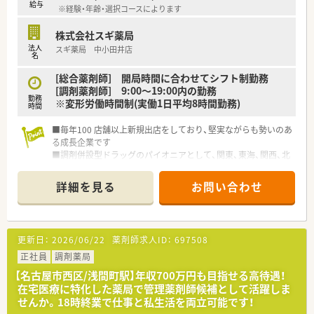
給与
※経験・年齢・選択コースによります
株式会社スギ薬局
法人
スギ薬局 中小田井店
名
[総合薬剤師] 開局時間に合わせてシフト制勤務
[調剤薬剤師] 9:00～19:00内の勤務
勤務
※変形労働時間制(実働1日平均8時間勤務)
時間
■毎年100 店舗以上新規出店をしており、堅実ながらも勢いのあ
る成長企業です
■調剤併設型ドラッグのパイオニアとして、関東、東海、関西、北
陸・信州を中心に約1,700店舗以上を展開しています
■研修制度は様々なプランがあり、集合研修だけでなく任意で受
詳細を見る
お問い合わせ
講可能な研修も幅広く用意されています
■店舗で活躍する従業員、社外で活躍する従業員、将来経営幹部
となる従業員など、薬剤師として様々な活躍ができるフィールド
を用意されています
更新日：
2026/06/22
薬剤師求人ID：
697508
■総合薬剤師・調剤薬剤師（土日休み・19時までの勤務）どちらか
の働き方を選択できます
正社員
調剤薬局
■調剤併設型だけでなく「医療モール・クリニック併設店舗」「敷
【名古屋市西区/浅間町駅】年収700万円も目指せる高待遇！
地内薬局」「訪問調剤特化型店舗」など様々な店舗を運営してい
在宅医療に特化した薬局で管理薬剤師候補として活躍しま
ます
せんか。18時終業で仕事と私生活を両立可能です！
■在宅医療にも積極的取り組んでおり「訪問調剤特化型店舗」を