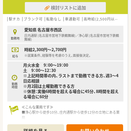
検討リストに追加
駅チカ
ブランク可
転勤なし
車通勤可
高時給(2,500円以上)
積雪
愛知県 名古屋市西区
庄内通駅 (名古屋市営地下鉄鶴舞線)／浄心駅 (名古屋市営地下鉄鶴
勤務地
舞線)
時給2,300円～2,700円
※就業条件、経験等を考慮のうえ、面接後決定。
給与
月火水金 9：00～19：00
土 9：00～12：30
※上記時間帯の内、ラストまで勤務できる方、週3～4
日応相談
勤務
※月2回は土曜勤務できる方
時間
※休憩：実働6時間を超える場合に45分、8時間を超え
る場合に60分
≪こんな薬局です≫
■浄心駅から徒歩10分、庄内通駅から徒歩12分の立地にある薬
局
■皮膚科クリニックから1日100枚程度の処方箋を応需していま
す
詳細を見る
お問い合わせ