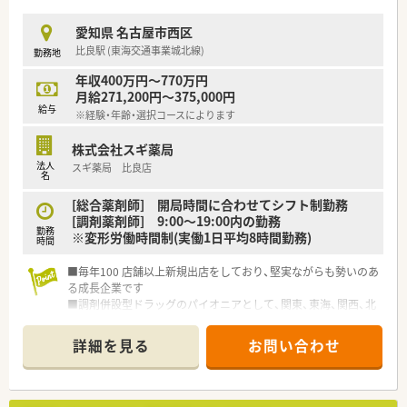
されています
■充実した研修制度、人事制度、評価制度、キャリア支援制度等
愛知県 名古屋市西区
があるのも特徴です
比良駅 (東海交通事業城北線)
勤務地
年収400万円～770万円
月給271,200円～375,000円
給与
※経験・年齢・選択コースによります
株式会社スギ薬局
法人
スギ薬局 比良店
名
[総合薬剤師] 開局時間に合わせてシフト制勤務
[調剤薬剤師] 9:00～19:00内の勤務
勤務
※変形労働時間制(実働1日平均8時間勤務)
時間
■毎年100 店舗以上新規出店をしており、堅実ながらも勢いのあ
る成長企業です
■調剤併設型ドラッグのパイオニアとして、関東、東海、関西、北
陸・信州を中心に約1,700店舗以上を展開しています
■研修制度は様々なプランがあり、集合研修だけでなく任意で受
詳細を見る
お問い合わせ
講可能な研修も幅広く用意されています
■店舗で活躍する従業員、社外で活躍する従業員、将来経営幹部
となる従業員など、薬剤師として様々な活躍ができるフィールド
を用意されています