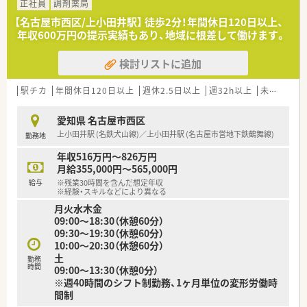
■電子薬歴や自動分包機などの最新機器が完備されているため、
正社員
調剤薬局
調剤や監査のスピード感と安全性が両立されている職場です。
【名古屋市西区/上小田井駅】 徒歩2分！年間休日120日以上、
年収600万円の提示実績もあり、地域に根差して働けます。
【募集背景と求める人物像について】
■下期や来期に新店開局を控えた事業拡大に伴う増員募集であ
検討リストに追加
り、今後の薬局運営を担ってくださる新たな仲間を求めていま
す。
■自ら進んで物事に取り組める意欲的な方や、状況に合わせて柔
駅チカ
年間休日120日以上
週休2.5日以上
週32h以上
未経験可
軟に対応できる方を性別に関わらず幅広く積極的に採用中で
す。
愛知県 名古屋市西区
■将来的に管理薬剤師へのステップアップを視野に入れている
上小田井駅 (名鉄犬山線)／上小田井駅 (名古屋市営地下鉄鶴舞線)
勤務地
方や、経営者目線で店舗運営に関わりたい方を特に歓迎していま
す。
年収516万円～826万円
月給355,000円～565,000円
【法人特徴について】
給与
※残業30時間を含んだ想定年収
■名古屋市や尾張エリアを中心に約50店舗をドミナント展開し
※経験・スキルなどにより異なる
ており、地域に根差した健全経営を続けている上場企業です。
月火水木金
■ドミナント形式のため近隣店舗との距離が近く、応援体制が非
09:00～18:30（休憩60分）
常に充実していることから有給休暇が取得しやすいのが特徴で
09:30～19:30（休憩60分）
す。
10:00～20:30（休憩60分）
■社員の家族からも喜ばれるような社会的信用の獲得を目指し
土
勤務
ており、アットホームな雰囲気と安定した経営基盤を誇っていま
時間
09:00～13:30（休憩0分）
す。
※週40時間のシフト制勤務、1ヶ月単位の変形労働時
間制