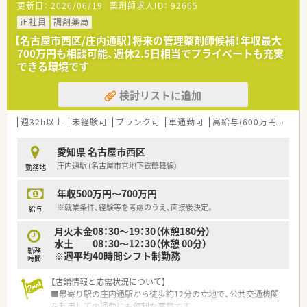
更新日：
2026/06/19
薬剤師求人ID：
92665
をリードしていただける管理薬剤師候補の方を急募していま
す。
正社員
調剤薬局
■在宅業務の経験がある方を求めており、これまでのスキルを活
【名古屋市西区/庄内通駅】将来の管理薬剤師候補！年収最大
かして施設在宅の分野で貢献したい意欲のある方を歓迎しま
700万円も相談可能、週休2.5日相当でプライベートも充実
す。
できる環境です
■管理薬剤師としての経験は不問ですので、これから責任ある立
場に挑戦しキャリアアップを目指したい方に最適な環境です。
検討リストに追加
【法人特徴について】
■地域に根ざした医療提供を目指しており、特にグループ会社と
の連携による施設在宅業務において高い専門性を発揮していま
週32h以上
未経験可
ブランク可
車通勤可
高給与(600万円以上)
す。
■大手チェーンとは異なる柔軟な運営体制が特徴で、現場の意見
愛知県 名古屋市西区
を尊重しながら患者様に寄り添ったサービスを追求していま
庄内通駅 (名古屋市営地下鉄鶴舞線)
勤務地
す。
■従業員の働きやすさを重視しており、福利厚生の充実や産休育
年収500万円～700万円
休の取得実績など長く安心して働ける環境を整えています。
※就業条件、経験等を考慮のうえ、面接後決定。
給与
月火木金08：30～19：30（休憩180分）
水土 08：30～12：30（休憩 00分）
勤務
※週平均40時間シフト制勤務
時間
【店舗情報と応需状況について】
■最寄り駅の庄内通駅から徒歩約12分の立地で、公共交通機関
を利用しての通勤にも便利な薬局です。