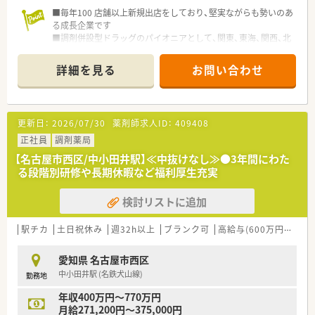
■毎年100 店舗以上新規出店をしており、堅実ながらも勢いのあ
る成長企業です
■調剤併設型ドラッグのパイオニアとして、関東、東海、関西、北
陸・信州を中心に約1,700店舗以上を展開しています
■研修制度は様々なプランがあり、集合研修だけでなく任意で受
詳細を見る
お問い合わせ
講可能な研修も幅広く用意されています
■店舗で活躍する従業員、社外で活躍する従業員、将来経営幹部
となる従業員など、薬剤師として様々な活躍ができるフィールド
を用意されています
更新日：
2026/07/30
薬剤師求人ID：
409408
■総合薬剤師・調剤薬剤師（土日休み・19時までの勤務）どちらか
の働き方を選択できます
正社員
調剤薬局
■調剤併設型だけでなく「医療モール・クリニック併設店舗」「敷
【名古屋市西区/中小田井駅】≪中抜けなし≫●3年間にわた
地内薬局」「訪問調剤特化型店舗」など様々な店舗を運営してい
る段階別研修や長期休暇など福利厚生充実
ます
■在宅医療にも積極的取り組んでおり「訪問調剤特化型店舗」を
検討リストに追加
50店舗以上、無菌調剤室は業界最多の51店舗設置しています
■「プラチナくるみん認定企業」「健康経営優良法人2023（大規模
法人部門）認定」等を取得し一人ひとりが働きやすい環境が整備
駅チカ
土日祝休み
週32h以上
ブランク可
高給与(600万円以上)
されています
■充実した研修制度、人事制度、評価制度、キャリア支援制度等
愛知県 名古屋市西区
があるのも特徴です
中小田井駅 (名鉄犬山線)
勤務地
年収400万円～770万円
月給271,200円～375,000円