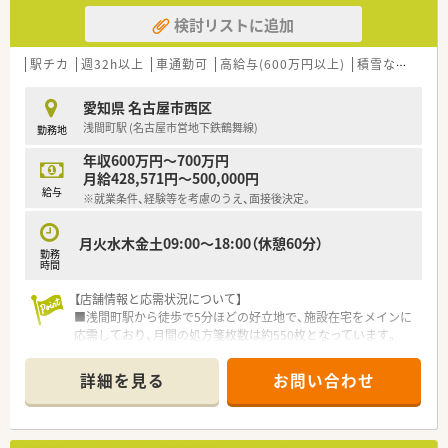
50店舗以上、無菌調剤室は業界最多の51店舗設置しています
検討リストに追加
■「プラチナくるみん認定企業」「健康経営優良法人2023（大規模
法人部門）認定」等を取得し一人ひとりが働きやすい環境が整備
されています
駅チカ
週32h以上
車通勤可
高給与(600万円以上)
積雪なし
管理
■充実した研修制度、人事制度、評価制度、キャリア支援制度等
があるのも特徴です
愛知県 名古屋市西区
浅間町駅 (名古屋市営地下鉄鶴舞線)
勤務地
年収600万円～700万円
月給428,571円～500,000円
給与
※就業条件、経験等を考慮のうえ、面接後決定。
月火水木金土09:00～18:00（休憩60分）
勤務
時間
【店舗情報と応需状況について】
■浅間町駅から徒歩で5分ほどの好立地で、施設在宅をメインに
応需しており、月間の処方箋枚数は約550枚となっています。
■薬剤師は常勤1名とパート2名の体制で運営されており、事務
スタッフ2名とともに協力しながら日々の業務に励んでいます。
詳細を見る
お問い合わせ
■医薬品の採用品目数は1,200品目と幅広く、近隣の施設からの
処方箋を中心に地域医療を支える役割を担っています。
【募集背景と求める人物像について】
■今回は欠員補充のための募集となっており、即戦力として現場