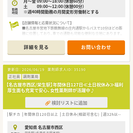
■これからの時代に求められる在宅医療のスキルを身につけ、薬
月～金 09:00～18:00（休憩60分）
剤師としての専門性を高めたい方に最適です。
土 09:00～12:00（休憩00分）
勤務
■転勤の心配がない環境で、地域に密着しながら安定して長く働
※週40時間勤務の月間変形労働制とする
時間
き続けたいとお考えの方にぴったりです。
【店舗情報と応需状況について】
■名古屋市営地下鉄鶴舞線の庄内通駅からバスで10分ほどの距
離に位置しており、車での通勤も可能な便利な立地にあります。
■西部医療センターからの処方箋をメインに受け付けており、総
合科目の多種多様な処方箋を1日平均60枚ほど応需しています。
詳細を見る
お問い合わせ
■薬剤師は常時4名から6名体制で稼働しているため、一人ひと
りの負担が少なく、協力し合いながらスムーズに業務を行える環
境です。
更新日：
2026/06/19
薬剤師求人ID：
35190
【募集背景と求める人物像について】
■今回は欠員補充による募集となっており、地域の皆様に愛され
正社員
調剤薬局
る薬局を共に作り上げていただける正社員の方を急募していま
【名古屋市西区/栄生駅】年間休日127日≪土日祝休み≫福利
す。
厚生面も充実で安心、女性薬剤師が活躍中♪
■総合病院門前で多くの品目を扱うため、最新の薬学知識を積極
的に学び、薬剤師としての専門性を高めたい意欲ある方を求めて
検討リストに追加
います。
■患者様一人ひとりの心に寄り添い、おもてなしの心を持って丁
寧な接遇を実践できるコミュニケーション能力の高い方を歓迎
駅チカ
年間休日120日以上
土日休み(相談可含む)
週32h以上
新卒
します。
愛知県 名古屋市西区
【法人特徴について】