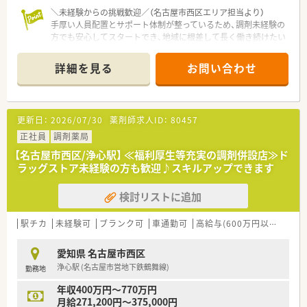
＼未経験からの挑戦歓迎／（名古屋市西区エリア担当より）
手厚い人員配置とサポート体制が整っているため、調剤未経験の
方でも安心してスタートでき、地域に根差して長く働き続けたい
方を歓迎しています。
詳細を見る
お問い合わせ
【店舗情報と応需状況について】
■最寄りの上小田井駅から徒歩2分という抜群のアクセスを誇
り、毎日の通勤が非常に便利で快適な立地にある調剤薬局です。
■主に心療内科と精神科の処方箋を1日約80枚応需しており、特
更新日：
2026/07/30
薬剤師求人ID：
80457
定の分野において深く専門的な知識を身に付けることができま
す。
正社員
調剤薬局
■薬剤師は常時2名から3名、医療事務スタッフは6名と余裕のあ
【名古屋市西区/浄心駅】 ≪福利厚生等充実の調剤併設店≫ド
る人員配置を行っており、落ち着いて業務に集中できる環境で
ラッグストア未経験の方も歓迎♪スキルアップできます
す。
検討リストに追加
【想定されるモデル年収】
■調剤未経験からスタートされる方の場合でも、手厚いサポート
を受けながら3年目で450万円から470万円程度が想定されま
駅チカ
未経験可
ブランク可
車通勤可
高給与(600万円以上)
認
す。
■過去の採用実績では、29歳で管理手当の一部を含み年収560万
愛知県 名古屋市西区
円をご提示したケースもあり、頑張りが収入に反映されます。
浄心駅 (名古屋市営地下鉄鶴舞線)
勤務地
■豊富なご経験をお持ちの方であれば、面接でのご評価に応じて
最高で年収600万円という高待遇でのご提示も可能な環境です。
年収400万円～770万円
月給271,200円～375,000円