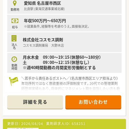
す。
愛知県 名古屋市西区
■指示を待つだけでなく自ら進んで物事に取り組める方や、経営
比良駅 (東海交通事業城北線)
勤務地
者視点を持って店舗を盛り上げていただける方を歓迎していま
す。
年収500万円～650万円
■若手から子育てが一段落した世代まで幅広く受け入れており、
長期的に腰を据えて活躍していただける仲間を募集していま
※就業条件、経験等を考慮のうえ、面接後決定。
給与
す。
株式会社コスモス調剤
【法人特徴について】
法人
コスモス調剤薬局 大野木店
■名古屋市や尾張エリアを中心に約50店舗をドミナント展開し
名
ており、地域医療の要として強固な経営基盤を築いている企業で
月水木金 09：00～19：15（休憩60～180分）
す。
土 09：00～12：15（休憩なし）
■2030年までに80店舗の展開を目標に掲げており、成長企業な
勤務
※週40時間勤務の月間変形労働制とする
らではの活気と挑戦できるチャンスが豊富に用意されていま
時間
す。
■上場による社会的信用の獲得と健全な経営を両立させており、
＼若手から責任あるポストへ／（名古屋市西区エリア担当より）
社員だけでなくその家族も安心して過ごせる環境を整えていま
年功序列ではなく意欲重視の評価制度です。20代での管理薬剤
す。
師登用実績もあり、将来的にマネジメント職を目指したい方も歓
迎します。
詳細を見る
お問い合わせ
【店舗情報と応需状況について】
■比良駅から徒歩13分ほどの場所に位置し、内科をメインに1日
平均58枚程度の処方箋を安定して応需している店舗です。
■在宅業務にも注力しており、居宅訪問などを通じて地域包括ケ
更新日：
2026/08/04
薬剤師求人ID：
658251
アシステムの一翼を担うやりがいのある環境が整っています。