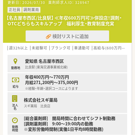
更新日：
2026/07/30
薬剤師求人ID：
328947
■総合薬剤師・調剤薬剤師（土日休み・19時までの勤務）どちらか
の働き方を選択できます
正社員
調剤薬局
■調剤併設型だけでなく「医療モール・クリニック併設店舗」「敷
【名古屋市西区/比良駅】 ≪年収600万円可≫併設店！調剤・
地内薬局」「訪問調剤特化型店舗」など様々な店舗を運営してい
OTCどちらもスキルアップ 福利厚生・教育制度充実
ます
■在宅医療にも積極的取り組んでおり「訪問調剤特化型店舗」を
検討リストに追加
50店舗以上、無菌調剤室は業界最多の51店舗設置しています
■「プラチナくるみん認定企業」「健康経営優良法人2023（大規模
法人部門）認定」等を取得し一人ひとりが働きやすい環境が整備
週32h以上
未経験可
ブランク可
車通勤可
高給与(600万円以上)
されています
■充実した研修制度、人事制度、評価制度、キャリア支援制度等
愛知県 名古屋市西区
があるのも特徴です
比良駅 (東海交通事業城北線)
勤務地
年収400万円～770万円
月給271,200円～375,000円
給与
※経験・年齢・選択コースによります
株式会社スギ薬局
法人
スギ薬局 比良店
名
[総合薬剤師] 開局時間に合わせてシフト制勤務
[調剤薬剤師] 9:00～19:00内の勤務
勤務
※変形労働時間制(実働1日平均8時間勤務)
時間