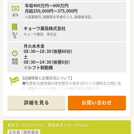
年収400万円～600万円
月給250,000円～375,000円
給与
※就業条件、経験等を考慮のうえ、面接後決定。
キョーワ薬局株式会社
法人
キョーワ薬局 栄生店
名
月火水木金
08：30～18：30（休憩60分）
土
勤務
08：30～14：30（休憩0分）
時間
※シフト制勤務
【店舗情報と応需状況について】
■名鉄名古屋本線の栄生駅から徒歩3分という便利な立地にあ
り、通勤アクセスが良いことが魅力的な店舗です。
■応需科目は精神科、心療内科を含む総合科目を扱っており、1
日あたりの処方箋応需枚数は70枚から160枚と幅があります。
詳細を見る
お問い合わせ
■ 勤務薬剤師は常勤3名、非常勤1名、事務員4名が在籍してお
り、安定した体制で業務に取り組める環境です。
【法人特徴について】
■愛知県名古屋市に本社を置き、愛知・岐阜・三重・静岡の東海エ
更新日：
2026/07/23
薬剤師求人ID：
485820
リアに86店舗以上を展開している地域密着の法人です。
■保険薬局事業のほか、介護事業や在宅支援事業など多方面から
正社員
調剤薬局