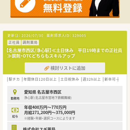
50店舗以上、無菌調剤室は業界最多の51店舗設置しています
■「プラチナくるみん認定企業」「健康経営優良法人2023（大規模
法人部門）認定」等を取得し一人ひとりが働きやすい環境が整備
されています
■充実した研修制度、人事制度、評価制度、キャリア支援制度等
があるのも特徴です
更新日：
2026/07/30
薬剤師求人ID：
329005
正社員
調剤薬局
【名古屋市西区/浄心駅】≪土日休み 平日19時までの正社員
≫調剤・OTCどちらもスキルアップ
検討リストに追加
駅チカ
年間休日120日以上
土日祝休み
週32h以上
新卒可
未経
愛知県 名古屋市西区
浄心駅 (名古屋市営地下鉄鶴舞線)
勤務地
年収400万円～770万円
月給271,200円～375,000円
給与
※経験・年齢・選択コースによります
株式会社スギ薬局