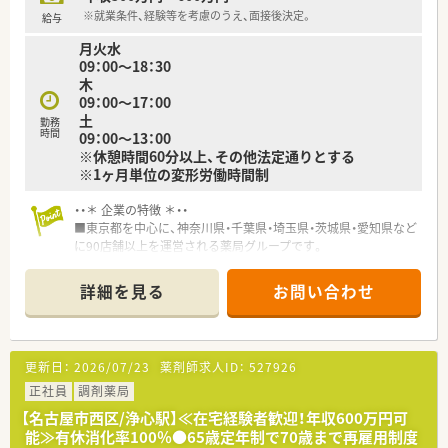
※就業条件、経験等を考慮のうえ、面接後決定。
給与
【勤務実態について】
月火水
■薬局業界では珍しい完全週休2日制を採用しており、年間休日
09：00～18：30
120日以上とプライベートの時間も確保できます。
木
■勤務時間は週平均40時間シフト制、休憩60分で中抜けなしで
09：00～17：00
勤務が可能です。
土
勤務
■ 全社平均の月間残業時間は13.2時間と少なく、超過分は1分単
時間
09：00～13：00
位で支給されるためサービス残業の心配はありません。
※休憩時間60分以上、その他法定通りとする
※1ヶ月単位の変形労働時間制
・・＊ 企業の特徴 ＊・・
■東京都を中心に、神奈川県・千葉県・埼玉県・茨城県・愛知県など
に90店舗以上を運営される薬局グループです。
■新人導入研修から、薬剤師専門研修、中堅社員・管理職研修、認
定薬剤師助成など、きめ細かく実践的な教育プログラムを実施さ
詳細を見る
お問い合わせ
れています。
■患者様・医師・製薬メーカーMRと信頼関係を築くため、温かみ
のある対応・会話力を重視し、社員育成されています。
研修会ではロールプレイングも行いますので、経験が少ない
更新日：
2026/07/23
薬剤師求人ID：
527926
方、経験内容に偏りがある方、ブランク明けの方にも安心して始
めていただけます。
正社員
調剤薬局
■管理職を目指す方、現場のエキスパート・固定エリアで落ち着
【名古屋市西区/浄心駅】≪在宅経験者歓迎！年収600万円可
いてキャリアを磨きたい方、ご希望に応じてそれぞれにキャリア
能≫有休消化率100％●65歳定年制で70歳まで再雇用制度
形成できる制度を用意されています。