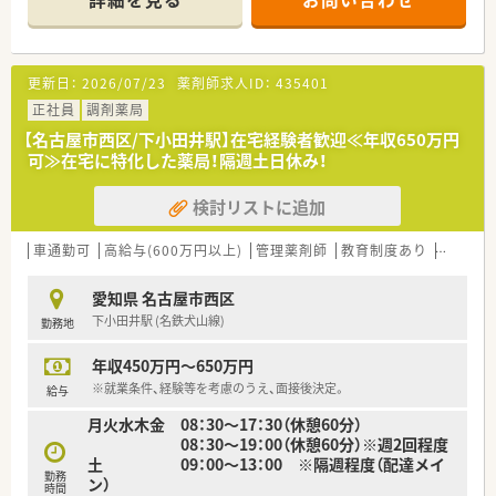
■患者様のことを第一に考えた薬局作りをしており、ユニフォー
ムは患者様が安心できる青色を着用しています
■代表自ら現場に入り、従業員と同じ目線でお話ができる環境で
す
更新日：
2026/07/23
薬剤師求人ID：
435401
正社員
調剤薬局
【名古屋市西区/下小田井駅】在宅経験者歓迎≪年収650万円
可≫在宅に特化した薬局！隔週土日休み！
検討リストに追加
車通勤可
高給与(600万円以上)
管理薬剤師
教育制度あり
シフト
愛知県 名古屋市西区
下小田井駅 (名鉄犬山線)
勤務地
年収450万円～650万円
※就業条件、経験等を考慮のうえ、面接後決定。
給与
月火水木金 08：30～17：30（休憩60分）
08：30～19：00（休憩60分）※週2回程度
土 09：00～13：00 ※隔週程度（配達メイ
勤務
ン）
時間