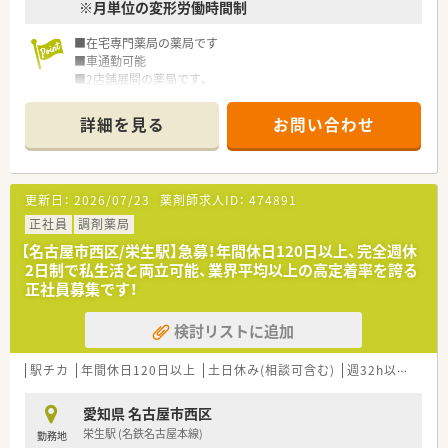
※月単位の変形労働時間制
■在宅専門薬局の薬局です
■車通勤可能
■2店舗展開の薬局です。
詳細を見る
お問い合わせ
更新日：
2026/07/23
薬剤師求人ID：
474891
正社員
調剤薬局
【名古屋市西区/栄生駅】急募！年間休日120日以上、完全週休
2日制で私生活と両立可能、業界平均以上の高定着率を誇る
正社員募集です！
検討リストに追加
駅チカ
年間休日120日以上
土日休み(相談可含む)
週32h以上
新卒
愛知県 名古屋市西区
栄生駅 (名鉄名古屋本線)
勤務地