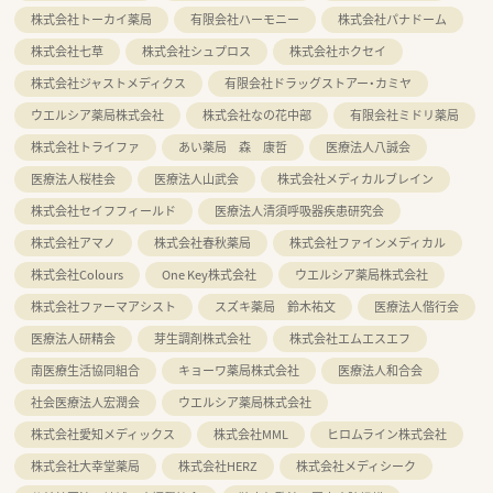
株式会社トーカイ薬局
有限会社ハーモニー
株式会社パナドーム
株式会社七草
株式会社シュプロス
株式会社ホクセイ
株式会社ジャストメディクス
有限会社ドラッグストアー・カミヤ
ウエルシア薬局株式会社
株式会社なの花中部
有限会社ミドリ薬局
株式会社トライファ
あい薬局 森 康哲
医療法人八誠会
医療法人桜桂会
医療法人山武会
株式会社メディカルブレイン
株式会社セイフフィールド
医療法人清須呼吸器疾患研究会
株式会社アマノ
株式会社春秋薬局
株式会社ファインメディカル
株式会社Colours
One Key株式会社
ウエルシア薬局株式会社
株式会社ファーマアシスト
スズキ薬局 鈴木祐文
医療法人偕行会
医療法人研精会
芽生調剤株式会社
株式会社エムエスエフ
南医療生活協同組合
キョーワ薬局株式会社
医療法人和合会
社会医療法人宏潤会
ウエルシア薬局株式会社
株式会社愛知メディックス
株式会社MML
ヒロムライン株式会社
株式会社大幸堂薬局
株式会社HERZ
株式会社メディシーク