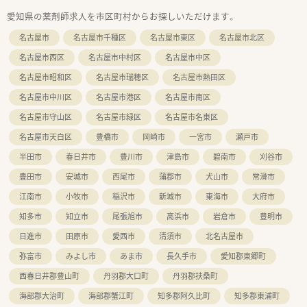
愛知県の薬剤師求人を市区町村からお探しいただけます。
名古屋市
名古屋市千種区
名古屋市東区
名古屋市北区
名古屋市西区
名古屋市中村区
名古屋市中区
名古屋市昭和区
名古屋市瑞穂区
名古屋市熱田区
名古屋市中川区
名古屋市港区
名古屋市南区
名古屋市守山区
名古屋市緑区
名古屋市名東区
名古屋市天白区
豊橋市
岡崎市
一宮市
瀬戸市
半田市
春日井市
豊川市
津島市
碧南市
刈谷市
豊田市
安城市
西尾市
蒲郡市
犬山市
常滑市
江南市
小牧市
稲沢市
新城市
東海市
大府市
知多市
知立市
尾張旭市
高浜市
岩倉市
豊明市
日進市
田原市
愛西市
清須市
北名古屋市
弥富市
みよし市
あま市
長久手市
愛知郡東郷町
西春日井郡豊山町
丹羽郡大口町
丹羽郡扶桑町
海部郡大治町
海部郡蟹江町
知多郡阿久比町
知多郡東浦町