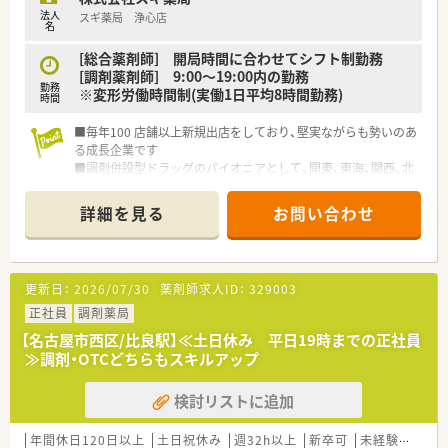
法人
スギ薬局 浄心店
名
[総合薬剤師] 開局時間に合わせてシフト制勤務
[調剤薬剤師] 9:00～19:00内の勤務
勤務
※変形労働時間制(実働1日平均8時間勤務)
時間
■毎年100 店舗以上新規出店をしており、堅実ながらも勢いのあ
る成長企業です
■調剤併設型ドラッグのパイオニアとして、関東、東海、関西、北
陸・信州を中心に約1,700店舗以上を展開しています
■研修制度は様々なプランがあり、集合研修だけでなく任意で受
詳細を見る
お問い合わせ
講可能な研修も幅広く用意されています
■店舗で活躍する従業員、社外で活躍する従業員、将来経営幹部
となる従業員など、薬剤師として様々な活躍ができるフィールド
を用意されています
更新日：
2026/07/30
薬剤師求人ID：
329003
■総合薬剤師・調剤薬剤師（土日休み・19時までの勤務）どちらか
の働き方を選択できます
正社員
調剤薬局
■調剤併設型だけでなく「医療モール・クリニック併設店舗」「敷
【名古屋市西区/比良駅】≪土日休み 平日19時までの正社員
地内薬局」「訪問調剤特化型店舗」など様々な店舗を運営してい
≫調剤・OTCどちらもスキルアップ
ます
■在宅医療にも積極的取り組んでおり「訪問調剤特化型店舗」を
検討リストに追加
50店舗以上、無菌調剤室は業界最多の51店舗設置しています
■「プラチナくるみん認定企業」「健康経営優良法人2023（大規模
法人部門）認定」等を取得し一人ひとりが働きやすい環境が整備
年間休日120日以上
土日祝休み
週32h以上
新卒可
未経験可
ブ