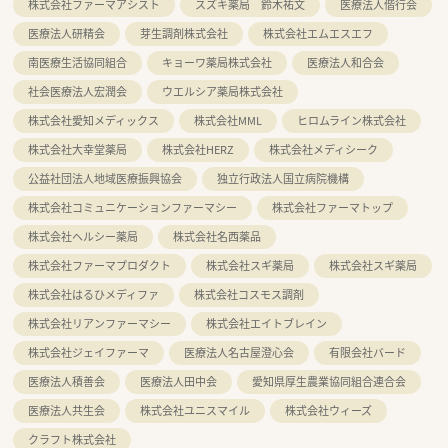
株式会社ファーマアシスト
スズキ薬局 鈴木祐文
医療法人偕行会
医療法人研精会
芽生調剤株式会社
株式会社エムエスエフ
南医療生活協同組合
キョーワ薬局株式会社
医療法人和合会
社会医療法人宏潤会
ウエルシア薬局株式会社
株式会社愛知メディックス
株式会社MML
ヒロムライン株式会社
株式会社大幸堂薬局
株式会社HERZ
株式会社メディシーク
公益社団法人地域医療振興協会
独立行政法人国立病院機構
株式会社コミュニケーションファーマシー
株式会社ファーマトップ
株式会社ヘルシー薬局
株式会社名西薬品
株式会社ファーマプロダクト
株式会社スギ薬局
株式会社スギ薬局
株式会社はるひメディファ
株式会社コスモス調剤
株式会社リアンファーマシー
株式会社エイトブレイン
株式会社ジェイファーマ
医療法人名古屋澄心会
有限会社バード
医療法人積善会
医療法人田中会
愛知県厚生農業協同組合連合会
医療法人共生会
株式会社ユニスマイル
株式会社ウィーズ
クラフト株式会社