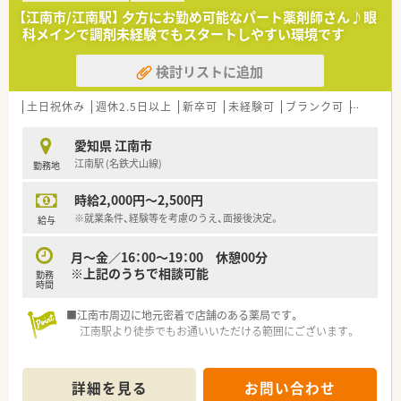
■代表者も薬剤師のため、現場の視点を大切にした経営を行って
【江南市/江南駅】 夕方にお勤め可能なパート薬剤師さん♪眼
います。
科メインで調剤未経験でもスタートしやすい環境です
■調剤事業に加えて介護事業も展開しており、経営基盤が安定し
ています。
検討リストに追加
【想定される業務内容】
■調剤や監査、服薬指導といった薬剤師業務全般をご担当いただ
土日祝休み
週休2.5日以上
新卒可
未経験可
ブランク可
Ｗワーク
きます。
■患者さまへ適切な情報提供を行うためのOTC販売業務も行い
愛知県 江南市
ます。
江南駅 (名鉄犬山線)
勤務地
■幅広い処方科目に触れることができるのでスキルアップも目
指せます。
時給2,000円～2,500円
※就業条件、経験等を考慮のうえ、面接後決定。
給与
月～金／16：00～19：00 休憩00分
※上記のうちで相談可能
勤務
時間
■江南市周辺に地元密着で店舗のある薬局です。
江南駅より徒歩でもお通いいただける範囲にございます。
詳細を見る
お問い合わせ