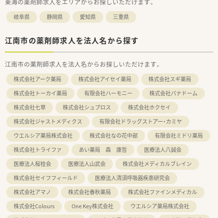
東海の薬剤師求人をエリアからお探しいただけます。
岐阜県
静岡県
愛知県
三重県
江南市の薬剤師求人を法人名から探す
江南市の薬剤師求人を法人名からお探しいただけます。
株式会社アーク薬局
株式会社アイセイ薬局
株式会社スギ薬局
株式会社トーカイ薬局
有限会社ハーモニー
株式会社パナドーム
株式会社七草
株式会社シュプロス
株式会社ホクセイ
株式会社ジャストメディクス
有限会社ドラッグストアー・カミヤ
ウエルシア薬局株式会社
株式会社なの花中部
有限会社ミドリ薬局
株式会社トライファ
あい薬局 森 康哲
医療法人八誠会
医療法人桜桂会
医療法人山武会
株式会社メディカルブレイン
株式会社セイフフィールド
医療法人清須呼吸器疾患研究会
株式会社アマノ
株式会社春秋薬局
株式会社ファインメディカル
株式会社Colours
One Key株式会社
ウエルシア薬局株式会社