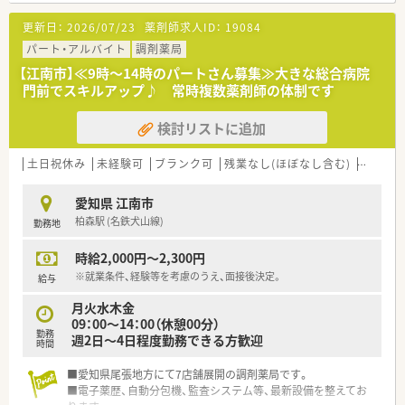
■小児科に特化しており、小児在宅にも力を入れています
更新日：
2026/07/23
薬剤師求人ID：
19084
■代表は男性の薬剤師で現場にも立っている方になります。
■今後も開局を控えており、勢いのある企業です
パート・アルバイト
調剤薬局
【江南市】≪9時～14時のパートさん募集≫大きな総合病院
門前でスキルアップ♪ 常時複数薬剤師の体制です
検討リストに追加
土日祝休み
未経験可
ブランク可
残業なし(ほぼなし含む)
転勤な
愛知県 江南市
柏森駅 (名鉄犬山線)
勤務地
時給2,000円～2,300円
※就業条件、経験等を考慮のうえ、面接後決定。
給与
月火水木金
09：00～14：00（休憩00分）
勤務
週2日～4日程度勤務できる方歓迎
時間
■愛知県尾張地方にて7店舗展開の調剤薬局です。
■電子薬歴、自動分包機、監査システム等、最新設備を整えてお