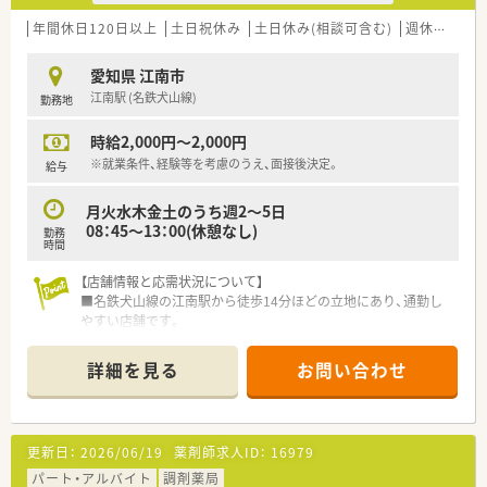
年間休日120日以上
土日祝休み
土日休み(相談可含む)
週休2.5日以上
愛知県 江南市
江南駅 (名鉄犬山線)
勤務地
時給2,000円～2,000円
※就業条件、経験等を考慮のうえ、面接後決定。
給与
月火水木金土のうち週2～5日
08：45～13：00(休憩なし)
勤務
時間
【店舗情報と応需状況について】
■名鉄犬山線の江南駅から徒歩14分ほどの立地にあり、通勤し
やすい店舗です。
■内科や小児科など複数の科目を1日平均50枚応需しているの
で幅広く学ぶことができます。
詳細を見る
お問い合わせ
■薬剤師は管理薬剤師と常時2名体制で、協力しながら日々の業
務に取り組んでいます。
【法人特徴について】
更新日：
2026/06/19
薬剤師求人ID：
16979
■2022年1月に設立後、愛知県の尾張エリアを中心に10店舗を
展開している法人です。
パート・アルバイト
調剤薬局