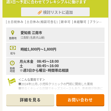
週3日～予定に合わせてフレキシブルに働けます
検討リストに追加
土日祝休み
土日休み(相談可含む)
新卒可
未経験可
ブランク可
愛知県 江南市
江南駅 (名鉄犬山線)
勤務地
時給1,800円～1,800円
給与
月火木金 08:45〜18:00
土 08:45〜16:00
勤務
※週3日から曜日・時間帯応相談
時間
＜こんな薬局です＞
■2024年11月、小児科クリニックの門前に開局した薬局
■明るくキレイな店舗でキッズスペースもあり、患者様が快適に
お待ちいただける環境が整っています
■駐車場も完備されており、車通勤も可能です
詳細を見る
お問い合わせ
＜こんな企業です＞
■滋賀県を中心に京都や富山、愛知県で店舗展開をしている企業