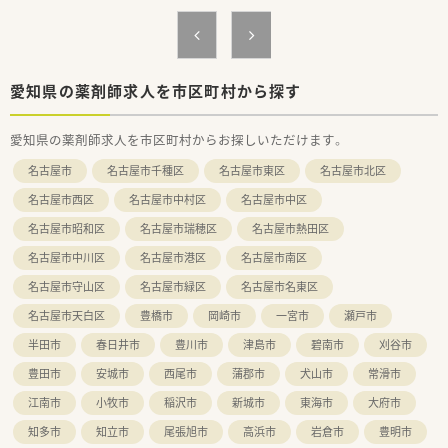
愛知県の薬剤師求人を市区町村から探す
愛知県の薬剤師求人を市区町村からお探しいただけます。
名古屋市
名古屋市千種区
名古屋市東区
名古屋市北区
名古屋市西区
名古屋市中村区
名古屋市中区
名古屋市昭和区
名古屋市瑞穂区
名古屋市熱田区
名古屋市中川区
名古屋市港区
名古屋市南区
名古屋市守山区
名古屋市緑区
名古屋市名東区
名古屋市天白区
豊橋市
岡崎市
一宮市
瀬戸市
半田市
春日井市
豊川市
津島市
碧南市
刈谷市
豊田市
安城市
西尾市
蒲郡市
犬山市
常滑市
江南市
小牧市
稲沢市
新城市
東海市
大府市
知多市
知立市
尾張旭市
高浜市
岩倉市
豊明市