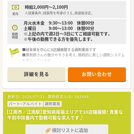
時給2,000円～2,100円
※就業条件、経験等を考慮のうえ、面接後決定。
給与
月火水木金 9:30～13:00 休憩00分
土曜日 9:00～13:00 休憩00分
※上記の内で週2日～3日にてご相談可能です。
勤務
時間
※午後の勤務できる方を優先します。
■岐阜県を中心に9店舗展開する調剤薬局です
■薬剤師さんの働きやすさを考え、積極的に新しい調剤システム
を導入しています
■薬剤師複数名体制で安心♪ブランクのある方・未経験の方もお
気軽にご相談ください。
詳細を見る
お問い合わせ
■調剤システムを導入し、薬剤師さんが長く働ける環境を整えて
います。
■幅広い年段のスタッフがいききと働いています！
更新日：
2026/07/23
薬剤師求人ID：
582499
パート・アルバイト
調剤薬局
【江南市／江南駅】愛知県尾張エリアで10店舗展開！ 貴重な
午前中扶養内で勤務可能な求人です♪
検討リストに追加