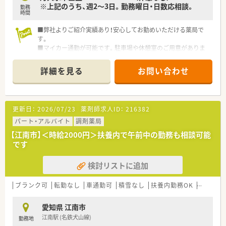
※上記のうち、週2～3日。勤務曜日・日数応相談。
勤務
時間
■弊社よりご紹介実績あり！安心してお勤めいただける薬局で
す。
■マイカー通勤が可能です。駐車場や休憩室のご用意がありま
す。
詳細を見る
お問い合わせ
更新日：
2026/07/23
薬剤師求人ID：
216382
パート・アルバイト
調剤薬局
【江南市】＜時給2000円＞扶養内で午前中の勤務も相談可能
です
検討リストに追加
ブランク可
転勤なし
車通勤可
積雪なし
扶養内勤務OK
シフト制
愛知県 江南市
江南駅 (名鉄犬山線)
勤務地