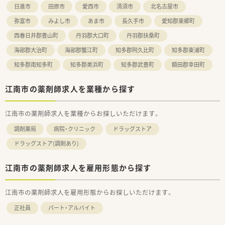
日進市
田原市
愛西市
清須市
北名古屋市
弥富市
みよし市
あま市
長久手市
愛知郡東郷町
西春日井郡豊山町
丹羽郡大口町
丹羽郡扶桑町
海部郡大治町
海部郡蟹江町
知多郡阿久比町
知多郡東浦町
知多郡南知多町
知多郡美浜町
知多郡武豊町
額田郡幸田町
江南市の薬剤師求人を業種から探す
江南市の薬剤師求人を業種からお探しいただけます。
調剤薬局
病院・クリニック
ドラッグストア
ドラッグストア(調剤あり)
江南市の薬剤師求人を雇用形態から探す
江南市の薬剤師求人を雇用形態からお探しいただけます。
正社員
パート・アルバイト