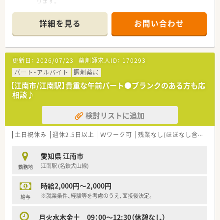
ります。
■地元密着で、愛知県北部に店舗展開をしている調剤専門薬局で
す。地元で長く働きたいという方へ、おすすめです。
詳細を見る
お問い合わせ
更新日：
2026/07/23
薬剤師求人ID：
170293
パート・アルバイト
調剤薬局
【江南市/江南駅】貴重な午前パート●ブランクのある方も応
相談♪
検討リストに追加
土日祝休み
週休2.5日以上
Ｗワーク可
残業なし(ほぼなし含む)
転
愛知県 江南市
江南駅 (名鉄犬山線)
勤務地
時給2,000円～2,000円
※就業条件、経験等を考慮のうえ、面接後決定。
給与
月火水木金土 09：00～12:30（休憩なし）