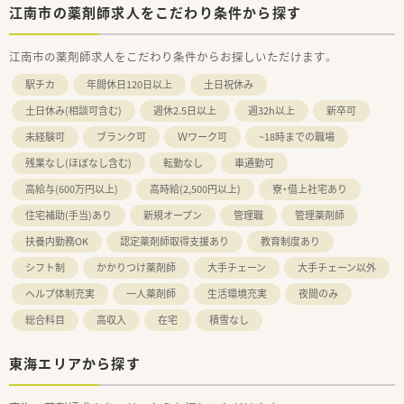
江南市の薬剤師求人をこだわり条件から探す
江南市の薬剤師求人をこだわり条件からお探しいただけます。
駅チカ
年間休日120日以上
土日祝休み
土日休み(相談可含む)
週休2.5日以上
週32h以上
新卒可
未経験可
ブランク可
Ｗワーク可
~18時までの職場
残業なし(ほぼなし含む)
転勤なし
車通勤可
高給与(600万円以上)
高時給(2,500円以上)
寮・借上社宅あり
住宅補助(手当)あり
新規オープン
管理職
管理薬剤師
扶養内勤務OK
認定薬剤師取得支援あり
教育制度あり
シフト制
かかりつけ薬剤師
大手チェーン
大手チェーン以外
ヘルプ体制充実
一人薬剤師
生活環境充実
夜間のみ
総合科目
高収入
在宅
積雪なし
東海エリアから探す