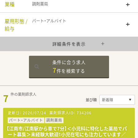
業種
調剤薬局
雇用形態 /
パート・アルバイト
給与
詳細条件を表示
条件に合う求人
7
件を
検索する
7
件の薬剤師求人
並び順
更新日：
2026/07/24
薬剤師求人ID：
734206
パート・アルバイト
調剤薬局
【江南市/江南駅から車で7分】＜小児科に特化した薬局でパ
ート募集＞未経験大歓迎！小児在宅にも注力しています／