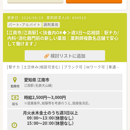
更新日：
2026/06/19
薬剤師求人ID：
604910
パート・アルバイト
調剤薬局
【江南市/江南駅】＜扶養内OK◆＞週3日～応相談│駅チカ/
内科・消化器門前の新しい薬局│薬剤師複数名店舗で安心
して働けます♪
検討リストに追加
駅チカ
土日休み(相談可含む)
ブランク可
Ｗワーク可
車通勤可
愛知県 江南市
江南駅 (名鉄犬山線)
勤務地
時給2,500円～3,000円
※就業条件、経験等を考慮のうえ、面接後決定。
給与
月火水木金土のうち週3日以上
09：00～13：00（休憩なし）
15：00～20：00（休憩なし）