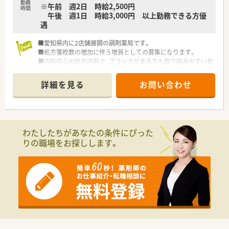
勤務
※午前 週2日 時給2,500円
時間
午後 週1日 時給3,000円 以上勤務できる方優
遇
■愛知県内に2店舗展開の調剤薬局です。
■処方箋枚数の増加に伴う増員としての募集になります。
■内科中心の処方内容で、ブランクがある方も取り組みやすい処
方内容です。
■薬剤師複数名体制のため、落ち着いて業務にあたることが可能
詳細を見る
お問い合わせ
です。
わたしたちがあなたの条件にぴった
りの職場をお探しします。