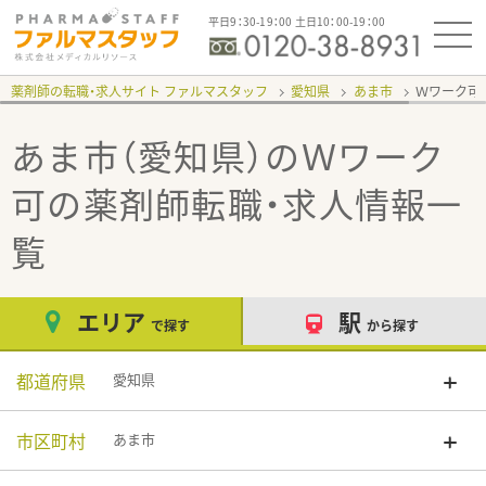
平日9：30-19：00 土日10：00-19：00
薬剤師の転職・求人サイト ファルマスタッフ
愛知県
あま市
Ｗワーク可
あま市（愛知県）のＷワーク
可
の薬剤師転職・求人情報一
覧
エリア
駅
で探す
から探す
都道府県
愛知県
市区町村
あま市