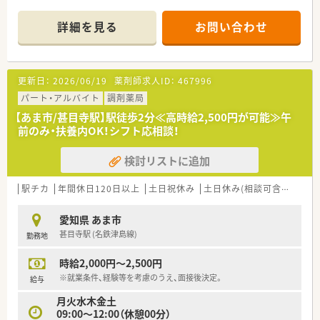
■調剤未経験やブランクのある方も、丁寧にお教えいたします！
詳細を見る
お問い合わせ
更新日：
2026/06/19
薬剤師求人ID：
467996
パート・アルバイト
調剤薬局
【あま市/甚目寺駅】駅徒歩2分≪高時給2,500円が可能≫午
前のみ・扶養内OK！シフト応相談！
検討リストに追加
駅チカ
年間休日120日以上
土日祝休み
土日休み(相談可含む)
週休
愛知県 あま市
甚目寺駅 (名鉄津島線)
勤務地
時給2,000円～2,500円
※就業条件、経験等を考慮のうえ、面接後決定。
給与
月火水木金土
09:00～12:00（休憩00分）