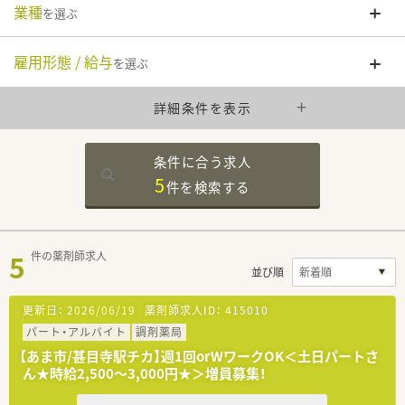
業種
を選ぶ
雇用形態 / 給与
を選ぶ
詳細条件を表示
条件に合う求人
5
件を
検索する
5
件の薬剤師求人
並び順
更新日：
2026/06/19
薬剤師求人ID：
415010
パート・アルバイト
調剤薬局
【あま市/甚目寺駅チカ】週1回orWワークOK＜土日パートさ
ん★時給2,500～3,000円★＞増員募集！