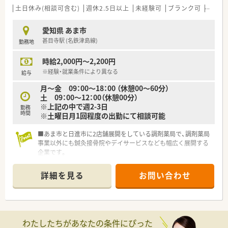
土日休み(相談可含む)
週休2.5日以上
未経験可
ブランク可
Ｗワー
愛知県 あま市
甚目寺駅 (名鉄津島線)
勤務地
時給2,000円～2,200円
※経験・就業条件により異なる
給与
月～金 09：00～18：00 （休憩00～60分）
土 09：00～12：00（休憩00分）
※上記の中で週2-3日
勤務
時間
※土曜日月1回程度の出勤にて相談可能
■あま市と日進市に2店舗展開をしている調剤薬局で、調剤薬局
事業以外にも鍼灸接骨院やデイサービスなども幅広く展開する
企業です。
■日進市赤池駅の目の前には薬局・クリニック・スポーツジム・タ
ニタ食堂・接骨院が入る複合施設を建設予定。
詳細を見る
お問い合わせ
■社長は薬剤師・ご子息は2人とも医師をしています。
■5年後を目標に病院の開院も検討されている成長中の企業で
す。
わたしたちがあなたの条件にぴった