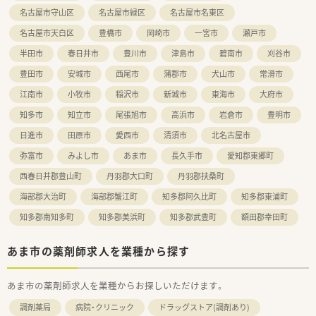
名古屋市守山区
名古屋市緑区
名古屋市名東区
名古屋市天白区
豊橋市
岡崎市
一宮市
瀬戸市
半田市
春日井市
豊川市
津島市
碧南市
刈谷市
豊田市
安城市
西尾市
蒲郡市
犬山市
常滑市
江南市
小牧市
稲沢市
新城市
東海市
大府市
知多市
知立市
尾張旭市
高浜市
岩倉市
豊明市
日進市
田原市
愛西市
清須市
北名古屋市
弥富市
みよし市
あま市
長久手市
愛知郡東郷町
西春日井郡豊山町
丹羽郡大口町
丹羽郡扶桑町
海部郡大治町
海部郡蟹江町
知多郡阿久比町
知多郡東浦町
知多郡南知多町
知多郡美浜町
知多郡武豊町
額田郡幸田町
あま市の薬剤師求人を業種から探す
あま市の薬剤師求人を業種からお探しいただけます。
調剤薬局
病院・クリニック
ドラッグストア(調剤あり)