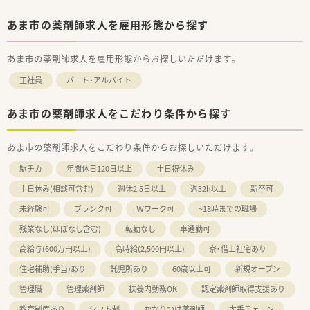
あま市の薬剤師求人を雇用形態から探す
あま市の薬剤師求人を雇用形態からお探しいただけます。
正社員
パート・アルバイト
あま市の薬剤師求人をこだわり条件から探す
あま市の薬剤師求人をこだわり条件からお探しいただけます。
駅チカ
年間休日120日以上
土日祝休み
土日休み(相談可含む)
週休2.5日以上
週32h以上
新卒可
未経験可
ブランク可
Ｗワーク可
~18時までの職場
残業なし(ほぼなし含む)
転勤なし
車通勤可
高給与(600万円以上)
高時給(2,500円以上)
寮・借上社宅あり
住宅補助(手当)あり
託児所あり
60歳以上可
新規オープン
管理職
管理薬剤師
扶養内勤務OK
認定薬剤師取得支援あり
教育制度あり
シフト制
かかりつけ薬剤師
大手チェーン