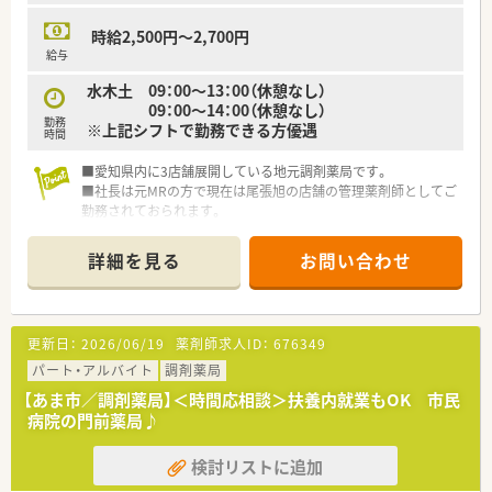
時給2,500円～2,700円
給与
水木土 09：00～13：00（休憩なし）
09：00～14：00（休憩なし）
勤務
※上記シフトで勤務できる方優遇
時間
■愛知県内に3店舗展開している地元調剤薬局です。
■社長は元MRの方で現在は尾張旭の店舗の管理薬剤師としてご
勤務されておられます。
■2025年8月に譲渡を受け新たにスタートを切った店舗です。
■平日2500円、土曜日は2700円と高時給のため効率よくご勤務
詳細を見る
お問い合わせ
頂けます。
更新日：
2026/06/19
薬剤師求人ID：
676349
パート・アルバイト
調剤薬局
【あま市／調剤薬局】＜時間応相談＞扶養内就業もOK 市民
病院の門前薬局♪
検討リストに追加