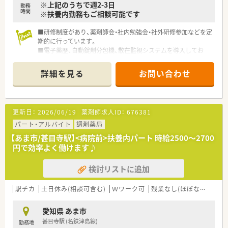
※上記のうちで週2-3日
勤務
時間
※扶養内勤務もご相談可能です
■研修制度があり、薬剤師会・社内勉強会・社外研修参加などを定
期的に行っています。
■電子薬歴、自動錠剤分包機、散在監視システムを導入してお
り、業務の負担を感じないよう工夫されております。
■経験の浅い方やブランクのある方も歓迎します。
詳細を見る
お問い合わせ
■代表も薬剤師なので、薬剤師の気持ちをしっかり理解して働き
やすい環境つくりをされております。
更新日：
2026/06/19
薬剤師求人ID：
676381
パート・アルバイト
調剤薬局
【あま市/甚目寺駅】<病院前>扶養内パート 時給2500～2700
円で効率よく働けます♪
検討リストに追加
駅チカ
土日休み(相談可含む)
Ｗワーク可
残業なし(ほぼなし含む)
愛知県 あま市
甚目寺駅 (名鉄津島線)
勤務地