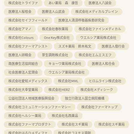
株式会社トライファ
あい薬局 森 康哲
医療法人八誠会
医療法人桜桂会
医療法人山武会
株式会社メディカルブレイン
株式会社セイフフィールド
医療法人清須呼吸器疾患研究会
株式会社アマノ
株式会社春秋薬局
株式会社ファインメディカル
株式会社Colours
One Key株式会社
ウエルシア薬局株式会社
株式会社ファーマアシスト
スズキ薬局 鈴木祐文
医療法人偕行会
医療法人研精会
芽生調剤株式会社
株式会社エムエスエフ
南医療生活協同組合
キョーワ薬局株式会社
医療法人和合会
社会医療法人宏潤会
ウエルシア薬局株式会社
株式会社愛知メディックス
株式会社MML
ヒロムライン株式会社
株式会社大幸堂薬局
株式会社HERZ
株式会社メディシーク
公益社団法人地域医療振興協会
独立行政法人国立病院機構
株式会社コミュニケーションファーマシー
株式会社ファーマトップ
株式会社ヘルシー薬局
株式会社名西薬品
株式会社ファーマプロダクト
株式会社スギ薬局
株式会社スギ薬局
株式会社はるひメディファ
株式会社コスモス調剤