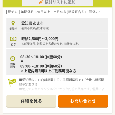
検討リストに追加
駅チカ
年間休日120日以上
土日休み(相談可含む)
週休2.5日以上
愛知県 あま市
甚目寺駅 (名鉄津島線)
勤務地
時給2,500円～3,000円
※就業条件、経験等を考慮のうえ、面接後決定。
給与
土
08：30～18：00（休憩60分）
日
勤務
09：00～18：00（休憩60分）
時間
※上記内月2回以上ご勤務可能な方
■愛知県内に11店舗展開している調剤薬局です（今後も新規開
局予定あり！）
■地元で人気のメンタルクリニック門前の薬局です。増員によ
る募集となります。
■LINEでの処方箋送信サービスなど、新しいサービスを積極的
詳細を見る
お問い合わせ
に行う企業です。薬局からご自宅まで、ドローンを使って薬の配
達を目指す取り組みもされています。
■駅前に出店をしている為面受けの処方箋も多少ございます。