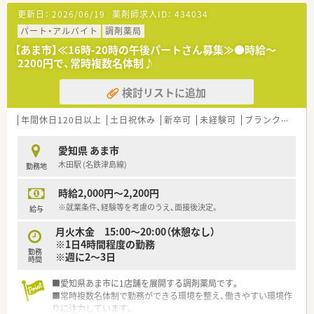
■平日午前のみ等も募集あり！時間数・日数等はお気軽にご相談
更新日：
2026/06/19
薬剤師求人ID：
434034
ください♪
パート・アルバイト
調剤薬局
【あま市】≪16時-20時の午後パートさん募集≫●時給～
2200円で、常時複数名体制♪
検討リストに追加
年間休日120日以上
土日祝休み
新卒可
未経験可
ブランク可
Ｗ
愛知県 あま市
木田駅 (名鉄津島線)
勤務地
時給2,000円～2,200円
※就業条件、経験等を考慮のうえ、面接後決定。
給与
月火木金 15:00～20:00（休憩なし）
※1日4時間程度の勤務
勤務
※週に2～3日
時間
■愛知県あま市に1店舗を展開する調剤薬局です。
■常時複数名体制で勤務ができる環境を整え、働きやすい環境作
りに注力しています、