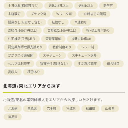
土日休み(相談可含む)
週休2.5日以上
週32h以上
新卒可
未経験可
ブランク可
Ｗワーク可
~18時までの職場
残業なし(ほぼなし含む)
転勤なし
車通勤可
高給与(600万円以上)
高時給(2,500円以上)
寮・借上社宅あり
住宅補助(手当)あり
管理薬剤師
扶養内勤務OK
認定薬剤師取得支援あり
教育制度あり
シフト制
かかりつけ薬剤師
大手チェーン
大手チェーン以外
ヘルプ体制充実
賃貸物件（家具なし）
生活環境充実
総合科目
高収入
積雪あり
北海道/東北エリアから探す
北海道/東北の薬剤師求人をエリアからお探しいただけます。
北海道
青森県
岩手県
宮城県
秋田県
山形県
福島県