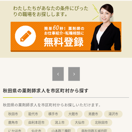
■営業収益日本小売業No.1の安定基盤を持つ大手グループ企業
わたしたちがあなたの条件にぴった
が母体です。
りの職場をお探しします。
■ショッピングモールを地域医療の拠点と位置づけ、調剤薬局を
全国的に展開しています。
■調剤を核としながら、H&BC事業を通じて地域の健康をトータ
ルサポートすることを目指しています。
【職場環境と雰囲気】
■大型ショッピングモール内のため、仕事終わりの買い物にも非
常に便利な環境です。
■福利厚生が非常に充実しており、大手ならではの安定した環境
で長く勤務できます。
■教育や研修は店舗主体となる側面もあり、自主的に学習する意
欲が求められる職場です。
秋田県の薬剤師求人を市区町村から探す
秋田県の薬剤師求人を市区町村からお探しいただけます。
秋田市
能代市
横手市
大館市
男鹿市
湯沢市
鹿角市
由利本荘市
潟上市
大仙市
北秋田市
にかほ市
仙北市
山本郡三種町
南秋田郡五城目町