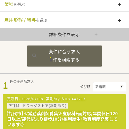
業種
を選ぶ
雇用形態 / 給与
を選ぶ
詳細条件を表示
条件に合う求人
1
件を
検索する
1
件の薬剤師求人
並び順
更新日：
2026/07/08
薬剤師求人ID：
442213
正社員
ドラッグストア(調剤あり)
【能代市】≪常勤薬剤師募集≫皮膚科+面対応/年間休日120
日以上/能代駅より徒歩10分/福利厚生・教育制度充実して
います◎