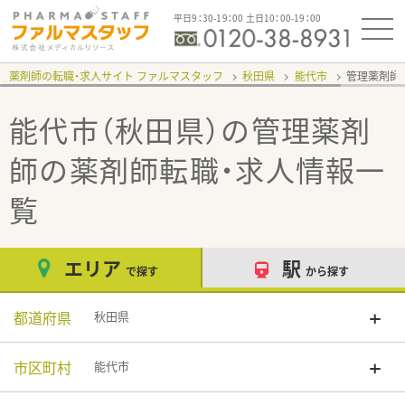
平日9：30-19：00 土日10：00-19：00
薬剤師の転職・求人サイト ファルマスタッフ
秋田県
能代市
管理薬剤師
能代市（秋田県）の管理薬剤
師
の薬剤師転職・求人情報一
覧
エリア
駅
で探す
から探す
都道府県
秋田県
市区町村
能代市