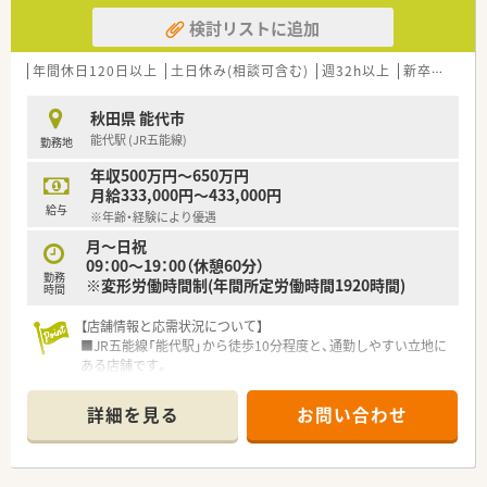
検討リストに追加
年間休日120日以上
土日休み(相談可含む)
週32h以上
新卒可
未経
秋田県 能代市
能代駅 (JR五能線)
勤務地
年収500万円～650万円
月給333,000円～433,000円
給与
※年齢・経験により優遇
月～日祝
09：00～19：00（休憩60分）
勤務
※変形労働時間制(年間所定労働時間1920時間)
時間
【店舗情報と応需状況について】
■JR五能線「能代駅」から徒歩10分程度と、通勤しやすい立地に
ある店舗です。
■近隣のクリニックからの処方箋がメインで、皮膚科領域の知識
を深められます。
詳細を見る
お問い合わせ
■処方箋は1日平均20枚程度で、薬剤師常勤1名、パート1名、事
務名体制で対応しています。
【法人特徴について】