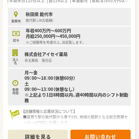
年間休日120日以上
週32h以上
車通勤可
高給与(600万円以上)
認
■門前医師との検査値データ共有を通じて、薬剤師の視点からト
レーシングレポートを提出する臨床的な業務です。
秋田県 能代市
■ピッキングシステムを導入しているため安全性が高く、効率的
能代駅 (JR五能線)
勤務地
な店舗運営を行いながら患者様へ向き合えます。
年収400万円～600万円
月給250,000円～450,000円
給与
※ご経験等を考慮の上、決定致します。
株式会社アイセイ薬局
法人
赤玉薬局 落合店
名
月～金
09：00～18：00（休憩60分）
土
09：00～13：00（休憩なし）
勤務
時間
※上記より1日8時間以内、週40時間以内のシフト制勤
務
【店舗情報と応需状況について】
■最寄り駅の能代駅から車で5分、地域の基幹となる総合医療セ
ンターの門前に位置します。
■総合科目の処方箋を1日に約60枚応需しており、幅広い疾患の
知識を習得できる環境です。
詳細を見る
お問い合わせ