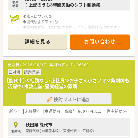
勤務
※上記のうち8時間実働のシフト制勤務
時間
≪求人について≫
◆能代駅より車で5分
◆調剤業務なし！OTC販売を中心にご活躍戴ける環境です♪
◆OTC販売未経験の方も研修経度が整っておりますので、まずは
お気軽にお問合せください◎
詳細を見る
お問い合わせ
＼企業について／
・全国に店舗展開している大手ドラッグストアチェーンです。
・OTC販売を中心にご活躍の場を作りたい方にオススメです。
更新日：
2026/06/17
薬剤師求人ID：
96660
・薬のこと、健康のこと、何かあればいつでも相談にのれる街の
健康拠点を推進しています。
正社員
調剤薬局
・ナショナル社員＝全国、広域エリア社員＝エリア内の転勤あ
【能代市】≪転勤なし・正社員≫お子さん小さいママ薬剤師も
り、狭域エリア社員＝自宅から通勤圏内のみ。様々な社員区分が
活躍中！複数店舗・堅実経営の薬局
あり勤務地域を選択できます。
検討リストに追加
【女性活躍推進・子育てサポート企業】
・「3つ星のえるぼしマーク」と「プラチナくるみんマーク」の双方
の認定を受けています！
新卒可
未経験可
車通勤可
高給与(600万円以上)
住宅補助(手当)あり
・育児休業は3歳まで延長できる制度や時短勤務は子供が中学1
年生になるまで可能。また、復職時には復職フォロー制度などを
秋田県 能代市
用意し会社全体で育児を支援しています。
東能代駅 (JR奥羽本線)／東能代駅 (JR五能線)
勤務地