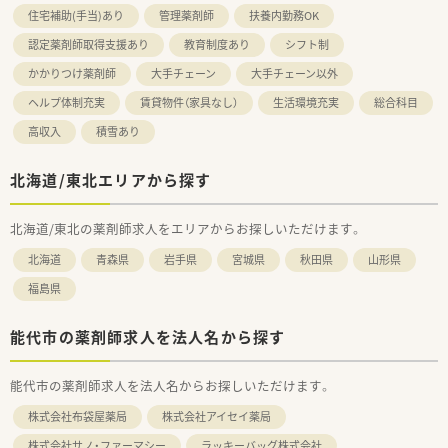
住宅補助(手当)あり
管理薬剤師
扶養内勤務OK
認定薬剤師取得支援あり
教育制度あり
シフト制
かかりつけ薬剤師
大手チェーン
大手チェーン以外
ヘルプ体制充実
賃貸物件（家具なし）
生活環境充実
総合科目
高収入
積雪あり
北海道/東北エリアから探す
北海道/東北の薬剤師求人をエリアからお探しいただけます。
北海道
青森県
岩手県
宮城県
秋田県
山形県
福島県
能代市の薬剤師求人を法人名から探す
能代市の薬剤師求人を法人名からお探しいただけます。
株式会社布袋屋薬局
株式会社アイセイ薬局
株式会社サノ・ファーマシー
ラッキーバッグ株式会社