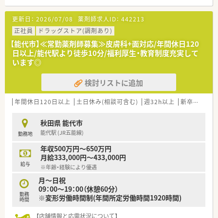
≪こんな企業です≫
更新日：
2026/07/08
薬剤師求人ID：
442213
■秋田県と青森県に関連企業を合わせ15店舗展開しておりま
す。
正社員
ドラッグストア(調剤あり)
■グループ全体での平均年齢は43歳、男女比は7:3で女性の方が
【能代市】≪常勤薬剤師募集≫皮膚科+面対応/年間休日120
多いです。管理薬剤師に関しても男性8名、女性7名となっており
日以上/能代駅より徒歩10分/福利厚生・教育制度充実して
ます。
います◎
■直近10年の育休復帰率も100％で子育てに理解のある会社で
す。男性の育児休暇取得の実績もございます。
検討リストに追加
≪こんな方にオススメ≫
■秋田県に腰を据えて働きたい方
年間休日120日以上
土日休み(相談可含む)
週32h以上
新卒可
未経
■ライフワークバランスを重視したい方
■薬剤師人数が揃っている環境でのご就業を希望される方
秋田県 能代市
能代駅 (JR五能線)
勤務地
年収500万円～650万円
月給333,000円～433,000円
給与
※年齢・経験により優遇
月～日祝
09：00～19：00（休憩60分）
勤務
※変形労働時間制(年間所定労働時間1920時間)
時間
【店舗情報と応需状況について】