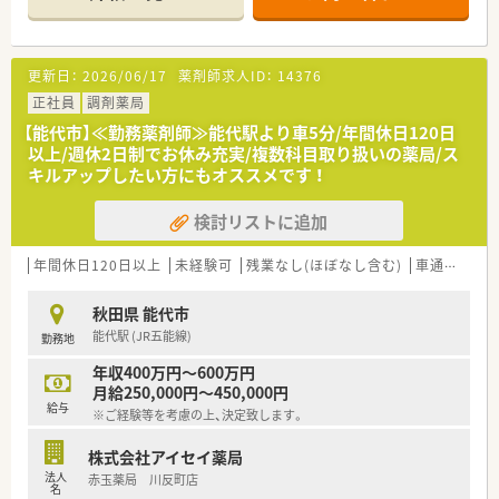
■常勤薬剤師3名と事務員2名が在籍し、チームワークを大切に
業務を行っています。
【法人特徴について】
更新日：
2026/06/17
薬剤師求人ID：
14376
■医療モール開発のパイオニアとして知られ、全国に約400店舗
を展開する大手調剤薬局です。
正社員
調剤薬局
■人材定着率が97%と非常に高く、社員が働きやすい職場環境
【能代市】≪勤務薬剤師≫能代駅より車5分/年間休日120日
づくりに注力しています。
以上/週休2日制でお休み充実/複数科目取り扱いの薬局/ス
■社長も薬剤師であり、現場への深い理解のもとで風通しの良い
キルアップしたい方にもオススメです ！
組織運営を行っています。
検討リストに追加
【こんな方にオススメ】
■総合病院の門前で、多様な処方箋や在宅医療に触れてスキルア
ップしたい方に最適です。
年間休日120日以上
未経験可
残業なし(ほぼなし含む)
車通勤可
高
■安定した大手企業で腰を据え、充実した福利厚生のもとで安心
して長く働きたい方です。
秋田県 能代市
■将来的に店舗運営や本部業務、独立など、多彩なキャリアパス
能代駅 (JR五能線)
勤務地
を描きたい方です。
年収400万円～600万円
【こんな方が活躍中】
月給250,000円～450,000円
■産休・育休取得率100%、復帰率98.7%が示す通り、多くの方が
給与
※ご経験等を考慮の上、決定致します。
子育てと両立しています。
■若手でも意欲があれば活躍のチャンスが与えられ、キャリアア
株式会社アイセイ薬局
ップを実現しています。
法人
赤玉薬局 川反町店
■多様なキャリアパス制度を活用し、店舗業務以外の分野で専門
名