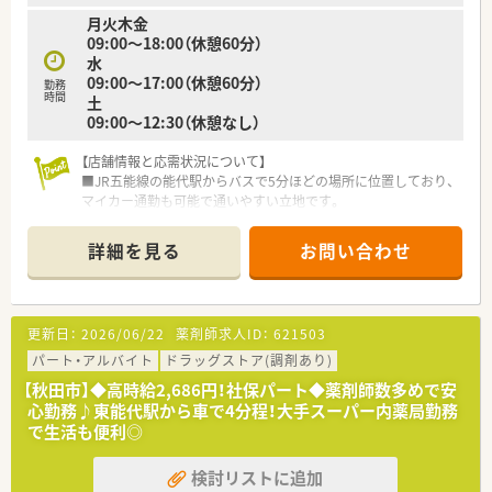
性を発揮している方もいます。
月火木金
09:00～18:00（休憩60分）
水
09:00～17:00（休憩60分）
勤務
時間
土
09:00～12:30（休憩なし）
【店舗情報と応需状況について】
■JR五能線の能代駅からバスで5分ほどの場所に位置しており、
マイカー通勤も可能で通いやすい立地です。
■近隣の医療機関から内科や呼吸器科、循環器科などの処方箋を
1日平均40枚ほど応需しています。
詳細を見る
お問い合わせ
■常勤の薬剤師が2名と事務スタッフが2名在籍しており、チー
ムワーク良く業務に取り組める人員体制です。
【法人特徴について】
更新日：
2026/06/22
薬剤師求人ID：
621503
■全国に約400店舗を展開しており、医療モール開発のパイオニ
アとして業界トップクラスの実績を誇ります。
パート・アルバイト
ドラッグストア(調剤あり)
■営業利益率が高く報酬改定の影響を受けにくい安定した経営
【秋田市】◆高時給2,686円！社保パート◆薬剤師数多めで安
基盤があり、安心して長期勤務ができる企業です。
心勤務♪東能代駅から車で4分程！大手スーパー内薬局勤務
■人材定着率が極めて高い水準を維持しており、従業員が働きや
で生活も便利◎
すい環境づくりに全社で注力しています。
検討リストに追加
【こんな方にオススメ】