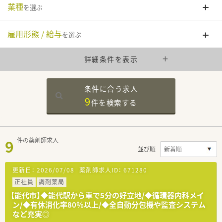
業種
を選ぶ
雇用形態 / 給与
を選ぶ
詳細条件を表示
条件に合う求人
9
件を
検索する
9
件の薬剤師求人
並び順
更新日：
2026/07/08
薬剤師求人ID：
671280
正社員
調剤薬局
【能代市】◆能代駅から車で5分の好立地/◆循環器内科メイ
ン/◆有休消化率80％以上/◆全自動分包機や監査システム
など充実◎