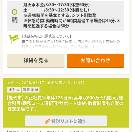
月火水木金/8:30～17:30（休憩60分）
土 /8:30～12:30（休憩なし）
※週40時間を基本とする、シフト制勤務
勤務
※休憩時間：勤務時間が6時間超過する場合は45分、8
時間
時間超過する場合は60分
【店舗情報と応需状況について】
■二ツ井駅から徒歩15分に位置し、内科や小児科など広範囲の
科目を1日平均56枚ほど応需している店舗です。
■常勤薬剤師2名とパート数名が在籍しており、近隣の関医院と
のマンツーマン体制で密な連携を誇っています。
詳細を見る
お問い合わせ
■患者様との継続率は86％と非常に高く、一人ひとりの健康を
深く見守り続けるかかりつけ薬局として機能しています。
【法人特徴について】
更新日：
2026/06/17
薬剤師求人ID：
14372
■全国で722店舗を展開する業界屈指の規模を誇り、異業種提携
などの戦略的な事業展開を積極的に行っています。
正社員
調剤薬局
■出店形態の95％がマンツーマン出店のため、医療機関とのス
【能代市】≪正社員≫年休123日★/高年収600万円相談可/総
ムーズな連携や検査値共有を強みとしています。
合科目/勤務コース選択可/サポート体制・教育制度も充実の
■5年先や10年先も活躍できる人材の育成に注力しており、教育
安定薬局です♪
の質が高いことで知られる研修充実企業です。
検討リストに追加
【想定される業務内容】
■処方箋に基づく調剤や監査、服薬指導をメインとし、患者様の
薬歴管理や健康相談などの業務全般を担います。