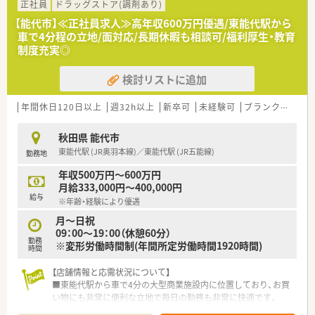
■国内有数の営業収益を誇る大手小売グループの法人が運営し
正社員
ドラッグストア(調剤あり)
ており、全国規模のネットワークと安定した経営基盤を誇りま
【能代市】≪正社員求人≫高年収600万円優遇/東能代駅から
す。
車で4分程の立地/面対応/長期休暇も相談可/福利厚生・教育
■ショッピングモールを地域医療の拠点とするヘルスケアステ
制度充実◎
ーションの構築を掲げ、地域の健康をトータルで支えています。
■調剤業務を核としながらOTC販売や健康相談にも注力してお
検討リストに追加
り、衣食住の住の分野から豊かな暮らしの実現に貢献していま
す。
年間休日120日以上
週32h以上
新卒可
未経験可
ブランク可
車
【想定される業務内容】
■面対応による処方箋の調剤業務や服薬指導を中心として、患者
秋田県 能代市
様一人ひとりに寄り添った丁寧なカウンセリングを実施しま
東能代駅 (JR奥羽本線)／東能代駅 (JR五能線)
勤務地
す。
■ドラッグストア併設店としてOTC医薬品の販売や健康相談も
年収500万円～600万円
担当し、セルフメディケーションの推進にも深く関わります。
月給333,000円～400,000円
■多くの医療機関からの処方箋を応需するため、医薬品の品目数
給与
※年齢・経験により優遇
も多く、薬剤師としての幅広い知識とスキルを習得できます。
月～日祝
09：00～19：00（休憩60分）
勤務
※変形労働時間制(年間所定労働時間1920時間)
時間
【店舗情報と応需状況について】
■東能代駅から車で4分の大型商業施設内に位置しており、お買
い物にも非常に便利な立地で毎日の勤務も非常に快適です。
■処方箋は面対応で1日平均16枚ほど応需しており、特定の科目