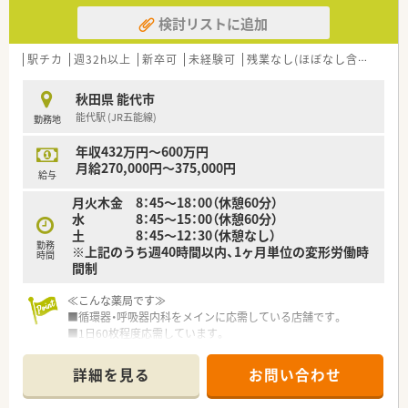
検討リストに追加
駅チカ
週32h以上
新卒可
未経験可
残業なし(ほぼなし含む)
転
秋田県 能代市
能代駅 (JR五能線)
勤務地
年収432万円～600万円
月給270,000円～375,000円
給与
月火木金 8：45～18：00（休憩60分）
水 8：45～15：00（休憩60分）
土 8：45～12：30（休憩なし）
勤務
※上記のうち週40時間以内、1ヶ月単位の変形労働時
時間
間制
≪こんな薬局です≫
■循環器・呼吸器内科をメインに応需している店舗です。
■1日60枚程度応需しています。
■全自動分包機や監査システムなど充実しており、安心してご勤
務いただける環境です。
詳細を見る
お問い合わせ
■近くにはスーパーや商業施設もあり生活環境は充実していま
す。