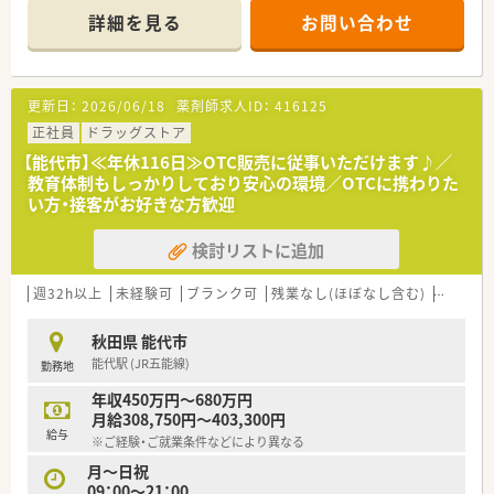
に偏ることなく幅広い薬の知識を習得することが可能です。
詳細を見る
お問い合わせ
■薬剤師1名と調剤事務2名の体制を整えており、一人ひとりの
患者様に対して非常に丁寧な服薬指導を行える環境です。
【法人特徴について】
更新日：
2026/06/18
薬剤師求人ID：
416125
■国内の小売業でトップクラスのシェアを誇る大手グループの
法人で、ショッピングモールを地域医療の拠点とするビジョンを
正社員
ドラッグストア
掲げます。
【能代市】≪年休116日≫OTC販売に従事いただけます♪／
■東北エリアを中心に地域密着型の店舗展開を行っており、衣食
教育体制もしっかりしており安心の環境／OTCに携わりた
住の「住」を支えるヘルスケア事業を重要な柱として位置づけて
い方・接客がお好きな方歓迎
います。
■地域ニーズを先取りする「ヘルスケアステーション」の構築を
検討リストに追加
目指し、調剤を核としたトータルサポートを社会に提供していま
す。
週32h以上
未経験可
ブランク可
残業なし(ほぼなし含む)
車通勤
【想定される業務内容】
■処方箋に基づいた調剤業務や服薬指導に加え、レセプト業務や
秋田県 能代市
監査、OTC医薬品の販売など薬剤師としての幅広い業務を担いま
能代駅 (JR五能線)
勤務地
す。
■ドラッグストア併設店として地域の患者様からの健康相談に
年収450万円～680万円
応じ、セルフメディケーションの推進に貢献する役割も期待され
月給308,750円～403,300円
ます。
給与
※ご経験・ご就業条件などにより異なる
■漢方薬の取り扱いにも注力しているため、一般的な調剤薬局で
は触れる機会の少ない多種多様な漢方製剤の知識を学べる環境
月～日祝
です。
09：00～21：00