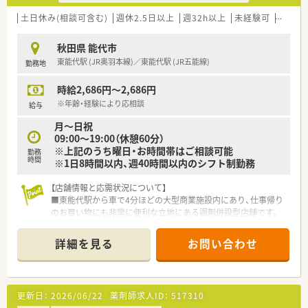
■ワークライフバランスを重視し、安定した経営基盤のある大手
企業で腰を据えて長く働きたい方にお勧めです。
土日休み(相談可含む)
週休2.5日以上
週32h以上
未経験可
ブラン
■在宅医療や多科目の処方箋に触れることで、薬剤師としてのス
キルを幅広く向上させたい方に適しています。
秋田県 能代市
■地域密着型の店舗で患者様との距離を縮め、親身になった医療
東能代駅 (JR奥羽本線)／東能代駅 (JR五能線)
勤務地
サービスを提供したい方にぴったりです。
時給2,686円～2,686円
※年齢・経験により応相談
給与
月～日祝
09:00～19:00（休憩60分）
※上記のうち曜日・お時間帯はご相談可能
勤務
時間
※1日8時間以内、週40時間以内のシフト制勤務
【店舗情報と応需状況について】
■東能代駅から車で4分ほどの大型商業施設内にあり、仕事帰り
のお買い物にも非常に便利な立地にある調剤併設型店舗です。
■処方箋は面対応で1日平均16枚ほど応需しており、特定の科目
に偏ることなく幅広い内容の処方箋に触れることが可能です。
詳細を見る
お問い合わせ
■薬剤師は常勤1名と調剤事務2名が在籍しており、少人数の体
制ながらも大手チェーンならではのサポート体制が整っていま
す。
更新日：
2026/06/22
薬剤師求人ID：
517310
【法人特徴について】