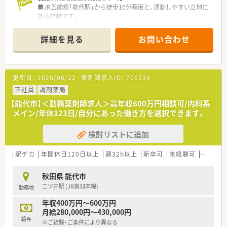
■JR五能線「能代駅」から徒歩10分程度と、通勤しやすい立地に
ある店舗です。
■近隣のクリニックからの処方箋がメインで、皮膚科領域の知識
を深められます。
詳細を見る
お問い合わせ
■処方箋は1日平均20枚程度で、薬剤師常勤1名、パート1名、事
務名体制で対応しています。
【法人特徴について】
更新日：
2026/06/22
薬剤師求人ID：
706539
■営業収益日本小売業No.1の安定基盤を持つ大手グループ企業
が母体です。
正社員
調剤薬局
■ショッピングモールを地域医療の拠点と位置づけ、調剤薬局を
【能代市】＜勤務薬剤師求人＞高年収600万円相談可/内科系
全国的に展開しています。
メイン/年休123日/自分にあった働き方を選択できます。
■調剤を核としながら、H&BC事業を通じて地域の健康をトータ
ルサポートすることを目指しています。
検討リストに追加
【職場環境と雰囲気】
■大型ショッピングモール内のため、仕事終わりの買い物にも非
駅チカ
年間休日120日以上
週32h以上
新卒可
未経験可
ブラン
常に便利な環境です。
■福利厚生が非常に充実しており、大手ならではの安定した環境
秋田県 能代市
で長く勤務できます。
二ツ井駅 (JR奥羽本線)
勤務地
■教育や研修は店舗主体となる側面もあり、自主的に学習する意
欲が求められる職場です。
年収400万円～600万円
月給280,000円～430,000円
給与
※ご経験・ご条件により異なる