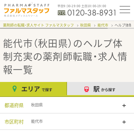
平日9：30-19：00 土日10：00-19：00
薬剤師の転職・求人サイト ファルマスタッフ
秋田県
能代市
ヘルプ体制
能代市（秋田県）のヘルプ体
制充実
の薬剤師転職・求人情
報一覧
エリア
駅
で探す
から探す
都道府県
秋田県
市区町村
能代市