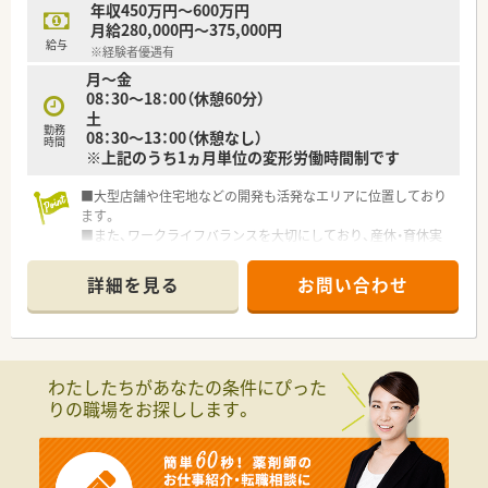
年収450万円～600万円
月給280,000円～375,000円
給与
※経験者優遇有
月～金
08：30～18：00（休憩60分）
土
勤務
08：30～13：00（休憩なし）
時間
※上記のうち1ヵ月単位の変形労働時間制です
■大型店舗や住宅地などの開発も活発なエリアに位置しており
ます。
■また、ワークライフバランスを大切にしており、産休・育休実
績もあるため結婚・出産・子育てなどの節目を経た後も長く働け
る環境があります。
詳細を見る
お問い合わせ
わたしたちがあなたの条件にぴった
りの職場をお探しします。