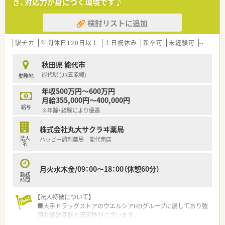
き、対応力が身につく環境です♪
■直近10年の育休復帰率も100％で子育てに理解のある会社で
す。男性の育児休暇取得の実績もございます。
検討リストに追加
≪こんな方にオススメ≫
■秋田県に腰を据えて働きたい方
駅チカ
年間休日120日以上
土日祝休み
新卒可
未経験可
ブラン
■ライフワークバランスを重視したい方
■薬剤師人数が揃っている環境でのご就業を希望される方
秋田県 能代市
能代駅 (JR五能線)
勤務地
年収500万円～600万円
月給355,000円～400,000円
給与
※年齢・経験により優遇
株式会社丸大サクラヰ薬局
法人
ハッピー調剤薬局 能代南店
名
月火水木金/09：00～18：00（休憩60分）
勤務
時間
【法人特徴について】
■大手ドラッグストアのウエルシアHDグループに属しており強
固な経営基盤と安定性がございます。
■青森・秋田・岩手の東北3県を中心にドラッグストアと調剤薬局