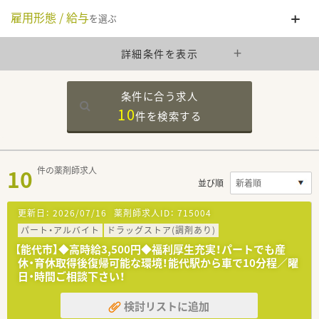
雇用形態 / 給与
を選ぶ
詳細条件を表示
条件に合う求人
10
件を
検索する
10
件の薬剤師求人
並び順
更新日：
2026/07/16
薬剤師求人ID：
715004
パート・アルバイト
ドラッグストア(調剤あり)
【能代市】◆高時給3,500円◆福利厚生充実！パートでも産
休・育休取得後復帰可能な環境！能代駅から車で10分程／曜
日・時間ご相談下さい！
検討リストに追加