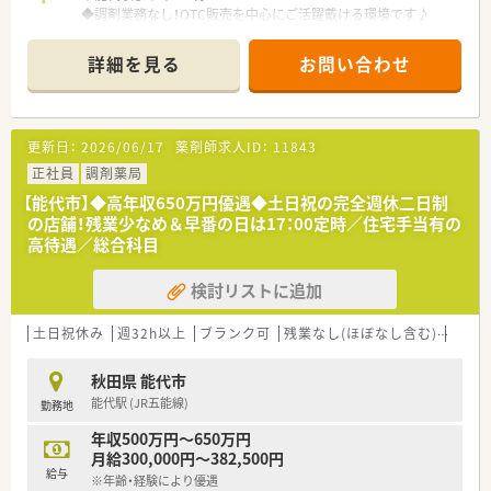
◆調剤業務なし！OTC販売を中心にご活躍戴ける環境です♪
◆OTC販売未経験の方も研修経度が整っておりますので、まずは
お気軽にお問合せください◎
詳細を見る
お問い合わせ
＼企業について／
・全国に店舗展開している大手ドラッグストアチェーンです。
・OTC販売を中心にご活躍の場を作りたい方にオススメです。
更新日：
2026/06/17
薬剤師求人ID：
11843
・薬のこと、健康のこと、何かあればいつでも相談にのれる街の
健康拠点を推進しています。
正社員
調剤薬局
・ナショナル社員＝全国、広域エリア社員＝エリア内の転勤あ
【能代市】◆高年収650万円優遇◆土日祝の完全週休二日制
り、狭域エリア社員＝自宅から通勤圏内のみ。様々な社員区分が
の店舗！残業少なめ＆早番の日は17：00定時／住宅手当有の
あり勤務地域を選択できます。
高待遇／総合科目
【女性活躍推進・子育てサポート企業】
検討リストに追加
・「3つ星のえるぼしマーク」と「プラチナくるみんマーク」の双方
の認定を受けています！
・育児休業は3歳まで延長できる制度や時短勤務は子供が中学1
土日祝休み
週32h以上
ブランク可
残業なし(ほぼなし含む)
車通
年生になるまで可能。また、復職時には復職フォロー制度などを
用意し会社全体で育児を支援しています。
秋田県 能代市
能代駅 (JR五能線)
勤務地
年収500万円～650万円
月給300,000円～382,500円
給与
※年齢・経験により優遇