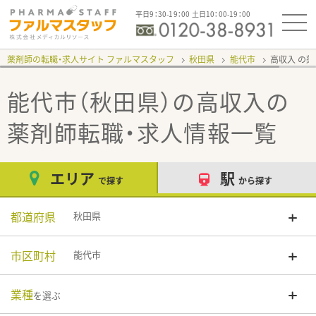
平日9：30-19：00 土日10：00-19：00
薬剤師の転職・求人サイト ファルマスタッフ
秋田県
能代市
高収入
能代市（秋田県）の高収入
の
薬剤師転職・求人情報一覧
エリア
駅
で探す
から探す
都道府県
秋田県
市区町村
能代市
業種
を選ぶ