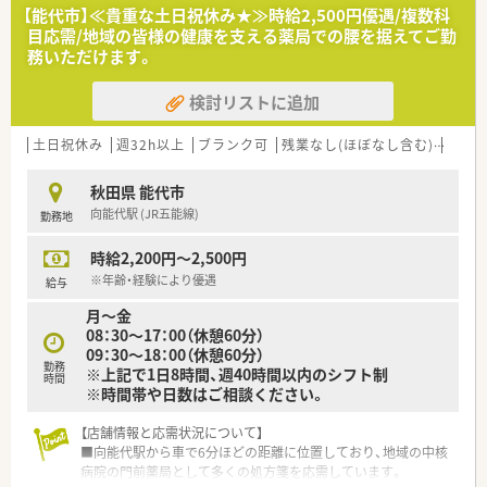
【能代市】≪貴重な土日祝休み★≫時給2,500円優遇/複数科
目応需/地域の皆様の健康を支える薬局での腰を据えてご勤
務いただけます。
検討リストに追加
土日祝休み
週32h以上
ブランク可
残業なし(ほぼなし含む)
車通
秋田県 能代市
向能代駅 (JR五能線)
勤務地
時給2,200円～2,500円
※年齢・経験により優遇
給与
月～金
08：30～17：00（休憩60分）
09：30～18：00（休憩60分）
勤務
※上記で1日8時間、週40時間以内のシフト制
時間
※時間帯や日数はご相談ください。
【店舗情報と応需状況について】
■向能代駅から車で6分ほどの距離に位置しており、地域の中核
病院の門前薬局として多くの処方箋を応需しています。