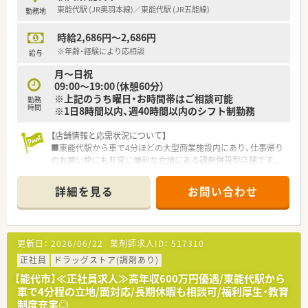
■ピッキングシステムを導入しているため安全性が高く、効率的
東能代駅 (JR奥羽本線)／東能代駅 (JR五能線)
勤務地
な店舗運営を行いながら患者様へ向き合えます。
時給2,686円～2,686円
※年齢・経験により応相談
給与
月～日祝
09:00～19:00（休憩60分）
※上記のうち曜日・お時間帯はご相談可能
勤務
時間
※1日8時間以内、週40時間以内のシフト制勤務
【店舗情報と応需状況について】
■東能代駅から車で4分ほどの大型商業施設内にあり、仕事帰り
のお買い物にも非常に便利な立地にある調剤併設型店舗です。
■処方箋は面対応で1日平均16枚ほど応需しており、特定の科目
に偏ることなく幅広い内容の処方箋に触れることが可能です。
詳細を見る
お問い合わせ
■薬剤師は常勤1名と調剤事務2名が在籍しており、少人数の体
制ながらも大手チェーンならではのサポート体制が整っていま
す。
更新日：
2026/06/22
薬剤師求人ID：
517310
【法人特徴について】
■国内有数の営業収益を誇る大手小売グループの法人が運営し
正社員
ドラッグストア(調剤あり)
ており、全国規模のネットワークと安定した経営基盤を誇りま
【能代市】≪正社員求人≫高年収600万円優遇/東能代駅から
す。
車で4分程の立地/面対応/長期休暇も相談可/福利厚生・教育
■ショッピングモールを地域医療の拠点とするヘルスケアステ
制度充実◎