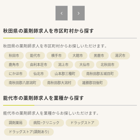
秋田県の薬剤師求人を市区町村から探す
秋田県の薬剤師求人を市区町村からお探しいただけます。
秋田市
能代市
横手市
大館市
男鹿市
湯沢市
鹿角市
由利本荘市
潟上市
大仙市
北秋田市
にかほ市
仙北市
山本郡三種町
南秋田郡五城目町
南秋田郡八郎潟町
南秋田郡大潟村
雄勝郡羽後町
能代市の薬剤師求人を業種から探す
能代市の薬剤師求人を業種からお探しいただけます。
調剤薬局
病院・クリニック
ドラッグストア
ドラッグストア(調剤あり)