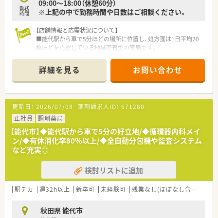
09:00～18:00（休憩60分）
勤務
※上記の中で勤務時間や日数はご相談ください。
時間
【店舗情報と応需状況について】
■能代駅から車で5分ほどの場所に位置し、処方箋は1日平均20
枚ほどを応需している地域密着型の薬局です。
■特定の科目に偏らず近隣の医療機関から幅広く受け付ける面
対応を行っており、様々な処方に触れられる環境です。
詳細を見る
お問い合わせ
■常勤2名と非常勤1名が在籍しており、枚数が落ち着いている
ため一人ひとりの患者様と丁寧に向き合えます。
【法人特徴について】
更新日：
2026/07/08
薬剤師求人ID：
671280
■東北3県を中心に展開する大手グループの一員であり、上場企
業ならではの充実した福利厚生が大きな魅力です。
正社員
調剤薬局
■迅速かつ正確な調剤をモットーに掲げ、最新機材の導入による
【能代市】◆能代駅から車で5分の好立地/◆循環器内科メイ
安全な医療提供と人材育成に力を入れています。
ン/◆有休消化率80％以上/◆全自動分包機や監査システム
■調剤業務に専念できるよう品出し作業は薬剤師が行わない方
など充実◎
針を徹底し、専門職としての職責を全うできます。
検討リストに追加
【こんな方にオススメ】
■調剤業務に専念できる環境で、品出しなどの雑務から解放され
て薬剤師としての専門性を発揮したい方にお勧めです。
駅チカ
週32h以上
新卒可
未経験可
残業なし(ほぼなし含む)
転
■残業時間を抑えつつ、上場企業グループならではの高年収と手
厚い福利厚生を同時に手に入れたい方に最適です。
秋田県 能代市
■患者様を「お客様」として捉える高いホスピタリティを持ち、