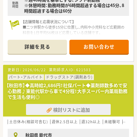
ため調剤業務に集中できます。
勤務
※休憩時間：勤務時間が6時間超過する場合は45分、8
■レセコン業務もございますが導入時のOJT研修で丁寧に指導
時間
時間超過する場合は60分
を受けられるので安心です。
【店舗情報と応需状況について】
■二ツ井駅から徒歩15分に位置し、内科や小児科など広範囲の
科目を1日平均56枚ほど応需している店舗です。
■常勤薬剤師2名とパート数名が在籍しており、近隣の関医院と
のマンツーマン体制で密な連携を誇っています。
詳細を見る
お問い合わせ
■患者様との継続率は86％と非常に高く、一人ひとりの健康を
深く見守り続けるかかりつけ薬局として機能しています。
【法人特徴について】
更新日：
2026/06/22
薬剤師求人ID：
621503
■全国で722店舗を展開する業界屈指の規模を誇り、異業種提携
などの戦略的な事業展開を積極的に行っています。
パート・アルバイト
ドラッグストア(調剤あり)
■出店形態の95％がマンツーマン出店のため、医療機関とのス
【秋田市】◆高時給2,686円！社保パート◆薬剤師数多めで安
ムーズな連携や検査値共有を強みとしています。
心勤務♪東能代駅から車で4分程！大手スーパー内薬局勤務
■5年先や10年先も活躍できる人材の育成に注力しており、教育
で生活も便利◎
の質が高いことで知られる研修充実企業です。
検討リストに追加
【想定される業務内容】
■処方箋に基づく調剤や監査、服薬指導をメインとし、患者様の
薬歴管理や健康相談などの業務全般を担います。
土日休み(相談可含む)
週休2.5日以上
週32h以上
未経験可
ブラン
■門前医師との検査値データ共有を通じて、薬剤師の視点からト
レーシングレポートを提出する臨床的な業務です。
秋田県 能代市