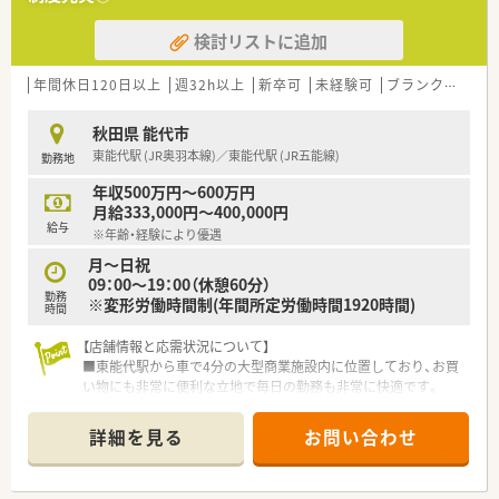
ーションの構築を掲げ、地域の健康をトータルで支えています。
■調剤業務を核としながらOTC販売や健康相談にも注力してお
検討リストに追加
り、衣食住の住の分野から豊かな暮らしの実現に貢献していま
す。
年間休日120日以上
週32h以上
新卒可
未経験可
ブランク可
車
【想定される業務内容】
■面対応による処方箋の調剤業務や服薬指導を中心として、患者
秋田県 能代市
様一人ひとりに寄り添った丁寧なカウンセリングを実施しま
東能代駅 (JR奥羽本線)／東能代駅 (JR五能線)
勤務地
す。
■ドラッグストア併設店としてOTC医薬品の販売や健康相談も
年収500万円～600万円
担当し、セルフメディケーションの推進にも深く関わります。
月給333,000円～400,000円
■多くの医療機関からの処方箋を応需するため、医薬品の品目数
給与
※年齢・経験により優遇
も多く、薬剤師としての幅広い知識とスキルを習得できます。
月～日祝
09：00～19：00（休憩60分）
勤務
※変形労働時間制(年間所定労働時間1920時間)
時間
【店舗情報と応需状況について】
■東能代駅から車で4分の大型商業施設内に位置しており、お買
い物にも非常に便利な立地で毎日の勤務も非常に快適です。
■処方箋は面対応で1日平均16枚ほど応需しており、特定の科目
に偏ることなく幅広い薬の知識を習得することが可能です。
詳細を見る
お問い合わせ
■薬剤師1名と調剤事務2名の体制を整えており、一人ひとりの
患者様に対して非常に丁寧な服薬指導を行える環境です。