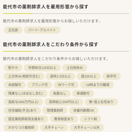
能代市の薬剤師求人を雇用形態から探す
能代市の薬剤師求人を雇用形態からお探しいただけます。
正社員
パート・アルバイト
能代市の薬剤師求人をこだわり条件から探す
能代市の薬剤師求人をこだわり条件からお探しいただけます。
駅チカ
年間休日120日以上
土日祝休み
土日休み(相談可含む)
週休2.5日以上
週32h以上
新卒可
未経験可
ブランク可
Ｗワーク可
~18時までの職場
残業なし(ほぼなし含む)
転勤なし
車通勤可
高給与(600万円以上)
高時給(2,500円以上)
寮・借上社宅あり
住宅補助(手当)あり
管理薬剤師
扶養内勤務OK
認定薬剤師取得支援あり
教育制度あり
シフト制
かかりつけ薬剤師
大手チェーン
大手チェーン以外