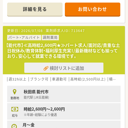
■内科や整形外科など幅広い総合科目を扱っているため、日々多
くの症例に触れながら知識を深められる環境です。
詳細を見る
お問い合わせ
■1日平均75枚程度の処方箋を扱っており、在宅業務にも取り組
むなど地域医療の拠点としての役割を担っています。
【法人特徴について】
更新日：
2026/07/08
薬剤師求人ID：
713647
■秋田県能代市にて地域に根付いた経営を続けており、患者様一
人ひとりに寄り添ったサービス提供を最優先しています。
パート・アルバイト
調剤薬局
■大手チェーンにはない風通しの良さがあり、経営者との距離も
【能代市】≪高時給2,600円★≫パート求人/面対応/貴重な土
近く社員の意見を柔軟に取り入れてくれる社風が魅力です。
日祝休み/教育体制・福利厚生充実！/最新機材なども揃って
■経営基盤が安定しているため将来への不安が少なく、安心して
おり、安心して就業できる環境です。
日々の業務に専念できる良好な就業環境が整っています。
検討リストに追加
【想定される業務内容】
■処方箋に基づいた正確な調剤業務をはじめとして、患者様の体
調や服薬状況に合わせた適切な服薬指導を行って頂きます。
週32h以上
ブランク可
車通勤可
高時給(2,500円以上)
積雪あり
■調剤過誤を防ぐための厳格な監査業務に加え、地域の方々から
の健康相談にも気軽に乗れる体制を構築しています。
秋田県 能代市
■居宅や施設への在宅訪問業務も含まれるため、薬局内にとどま
能代駅 (JR五能線)
勤務地
らず多職種と連携しながら幅広く活躍できるお仕事です。
時給2,600円～2,600円
※年齢・経験により優遇
給与
月～金