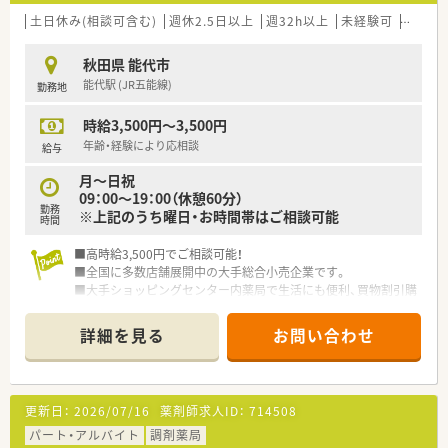
土日休み(相談可含む)
週休2.5日以上
週32h以上
未経験可
ブラン
秋田県 能代市
能代駅 (JR五能線)
勤務地
時給3,500円～3,500円
年齢・経験により応相談
給与
月～日祝
09：00～19：00（休憩60分）
勤務
※上記のうち曜日・お時間帯はご相談可能
時間
■高時給3,500円でご相談可能！
■全国に多数店舗展開中の大手総合小売企業です。
■大手ショッピングセンター内薬局で生活にも便利、買物割引購
入などの社員特典も魅力です。
■それぞれのレベルに合った研修・教育体制で、スキルアップも
詳細を見る
お問い合わせ
支援してくれます。
更新日：
2026/07/16
薬剤師求人ID：
714508
パート・アルバイト
調剤薬局