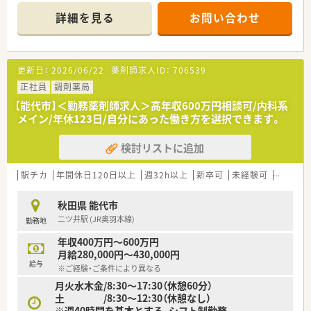
を広く展開している企業です。
詳細を見る
お問い合わせ
■地域を大切にする企業として健康イベントや介護事業、お薬の
配達など社会貢献活動にも注力しています。
【店舗情報と応需状況について】
更新日：
2026/06/22
薬剤師求人ID：
706539
■JR五能線の能代駅から車で約5分という通勤しやすい立地に
店舗を構えております。
正社員
調剤薬局
■1日の処方箋応需枚数は10枚程度と少なく面対応が中心でご
【能代市】＜勤務薬剤師求人＞高年収600万円相談可/内科系
ざいますので落ち着いて業務に取り組めます。
メイン/年休123日/自分にあった働き方を選択できます。
■勤務体制は正社員薬剤師1名、パート薬剤師1名、事務員で協力
しながら業務を進めている状況です。
検討リストに追加
【求人情報について】
■ご経験に応じて年収600万円まで相談可能であり若くして高
駅チカ
年間休日120日以上
週32h以上
新卒可
未経験可
ブラン
年収を目指せる求人でございます。
■年間休日116日を確保しており、特に土日祝休みという点は魅
秋田県 能代市
力的な条件の一つです。
二ツ井駅 (JR奥羽本線)
勤務地
■住宅手当や役職手当、通勤手当など各種手当が充実しており安
心して勤務できる環境です。
年収400万円～600万円
月給280,000円～430,000円
【想定される業務内容】
給与
※ご経験・ご条件により異なる
■主に面対応の処方箋に対する調剤業務、監査、服薬指導をご担
月火水木金/8:30～17:30（休憩60分）
当いただくことになります。
土 /8:30～12:30（休憩なし）
■薬剤師は品出しなどの調剤以外の業務を任されることがない
※週40時間を基本とする、シフト制勤務