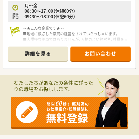
月～金
08：30～17：00（休憩60分）
勤務
09：30～18：00（休憩60分）
時間
・・★こんな企業です★・・
■地域に根ざした薬局の経営をされていらっしゃいます。
■大規模な薬局ではありませんが、人柄のよい経営者、社員を大
切に考えてくれる社風。
■経営の安定した良環境で、安心してご勤務いただけます。
詳細を見る
お問い合わせ
・・★こんな薬局です★・・
■年収500万円～650万円でご相談可能。
■土日祝の完全週休二日制の店舗でございます。
■総合科目応需しております。
わたしたちがあなたの条件にぴった
■シフトによって17時、18時終業でございます。残業も少なめな
りの職場をお探しします。
薬局です。