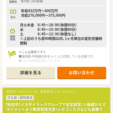
能代駅 (JR五能線)
勤務地
地域貢献の実感を持ちながら働きたい方に向きます。
年収432万円～600万円
月給270,000円～375,000円
給与
月火木金 8：45～18：00（休憩60分）
水 8：45～15：00（休憩60分）
土 8：45～12：30（休憩なし）
勤務
※上記のうち週40時間以内、1ヶ月単位の変形労働時
時間
間制
≪こんな薬局です≫
■循環器・呼吸器内科をメインに応需している店舗です。
■1日60枚程度応需しています。
■全自動分包機や監査システムなど充実しており、安心してご勤
務いただける環境です。
詳細を見る
お問い合わせ
■近くにはスーパーや商業施設もあり生活環境は充実していま
す。
≪こんな企業です≫
更新日：
2026/07/08
薬剤師求人ID：
652519
■秋田県と青森県に関連企業を合わせ15店舗展開しておりま
す。
正社員
調剤薬局
■グループ全体での平均年齢は43歳、男女比は7:3で女性の方が
【秋田市】≪大手ドラッググループで安定経営！≫基礎からマ
多いです。管理薬剤師に関しても男性8名、女性7名となっており
ネジメントまで教育制度充実！レセコン入力なども経験で
ます。