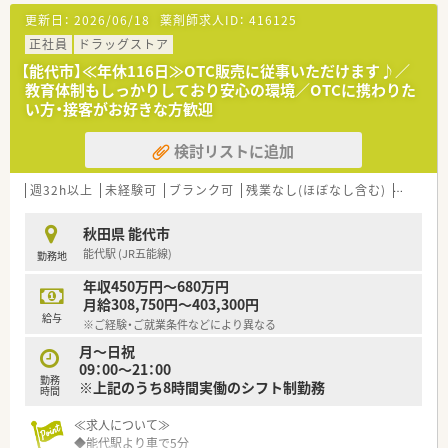
【法人特徴について】
更新日：
2026/06/18
薬剤師求人ID：
416125
■国内の小売業でトップクラスのシェアを誇る大手グループの
法人で、ショッピングモールを地域医療の拠点とするビジョンを
正社員
ドラッグストア
掲げます。
【能代市】≪年休116日≫OTC販売に従事いただけます♪／
■東北エリアを中心に地域密着型の店舗展開を行っており、衣食
教育体制もしっかりしており安心の環境／OTCに携わりた
住の「住」を支えるヘルスケア事業を重要な柱として位置づけて
い方・接客がお好きな方歓迎
います。
■地域ニーズを先取りする「ヘルスケアステーション」の構築を
検討リストに追加
目指し、調剤を核としたトータルサポートを社会に提供していま
す。
週32h以上
未経験可
ブランク可
残業なし(ほぼなし含む)
車通勤
【想定される業務内容】
■処方箋に基づいた調剤業務や服薬指導に加え、レセプト業務や
秋田県 能代市
監査、OTC医薬品の販売など薬剤師としての幅広い業務を担いま
能代駅 (JR五能線)
勤務地
す。
■ドラッグストア併設店として地域の患者様からの健康相談に
年収450万円～680万円
応じ、セルフメディケーションの推進に貢献する役割も期待され
月給308,750円～403,300円
ます。
給与
※ご経験・ご就業条件などにより異なる
■漢方薬の取り扱いにも注力しているため、一般的な調剤薬局で
は触れる機会の少ない多種多様な漢方製剤の知識を学べる環境
月～日祝
です。
09：00～21：00
勤務
※上記のうち8時間実働のシフト制勤務
時間
≪求人について≫
◆能代駅より車で5分