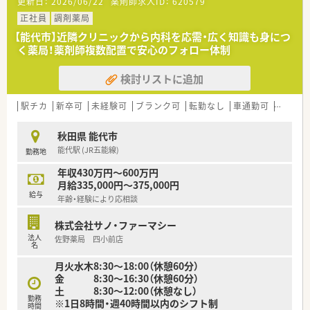
更新日：
2026/06/22
薬剤師求人ID：
620579
正社員
調剤薬局
【能代市】近隣クリニックから内科を応需・広く知識も身につ
く薬局！薬剤師複数配置で安心のフォロー体制
検討リストに追加
駅チカ
新卒可
未経験可
ブランク可
転勤なし
車通勤可
高給与(
秋田県 能代市
能代駅 (JR五能線)
勤務地
年収430万円～600万円
月給335,000円～375,000円
給与
年齢・経験により応相談
株式会社サノ・ファーマシー
法人
佐野薬局 四小前店
名
月火水木8:30～18:00（休憩60分）
金 8:30～16:30（休憩60分）
土 8:30～12:00（休憩なし）
勤務
※1日8時間・週40時間以内のシフト制
時間