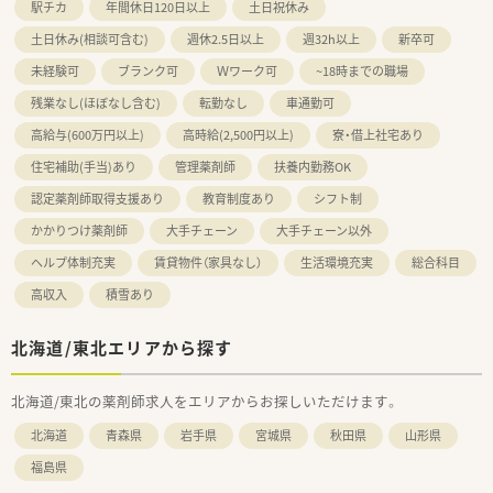
駅チカ
年間休日120日以上
土日祝休み
土日休み(相談可含む)
週休2.5日以上
週32h以上
新卒可
未経験可
ブランク可
Ｗワーク可
~18時までの職場
残業なし(ほぼなし含む)
転勤なし
車通勤可
高給与(600万円以上)
高時給(2,500円以上)
寮・借上社宅あり
住宅補助(手当)あり
管理薬剤師
扶養内勤務OK
認定薬剤師取得支援あり
教育制度あり
シフト制
かかりつけ薬剤師
大手チェーン
大手チェーン以外
ヘルプ体制充実
賃貸物件（家具なし）
生活環境充実
総合科目
高収入
積雪あり
北海道/東北エリアから探す
北海道/東北の薬剤師求人をエリアからお探しいただけます。
北海道
青森県
岩手県
宮城県
秋田県
山形県
福島県