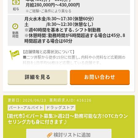
月給280,000円～430,000円
給与
※ご経験・ご条件により異なる
月火水木金/8:30～17:30（休憩60分）
土 /8:30～12:30（休憩なし）
※週40時間を基本とする、シフト制勤務
勤務
※休憩時間：勤務時間が6時間超過する場合は45分、8
時間
時間超過する場合は60分
【店舗情報と応需状況について】
■二ツ井駅から徒歩15分に位置し、内科や小児科など広範囲の
科目を1日平均56枚ほど応需している店舗です。
■常勤薬剤師2名とパート数名が在籍しており、近隣の関医院と
のマンツーマン体制で密な連携を誇っています。
詳細を見る
お問い合わせ
■患者様との継続率は86％と非常に高く、一人ひとりの健康を
深く見守り続けるかかりつけ薬局として機能しています。
【法人特徴について】
更新日：
2026/06/23
薬剤師求人ID：
416126
■全国で722店舗を展開する業界屈指の規模を誇り、異業種提携
などの戦略的な事業展開を積極的に行っています。
パート・アルバイト
ドラッグストア
■出店形態の95％がマンツーマン出店のため、医療機関とのス
【能代市】≪パート募集≫週2日～勤務可能な方！OTCカウン
ムーズな連携や検査値共有を強みとしています。
セリング力も身に付きます♪
■5年先や10年先も活躍できる人材の育成に注力しており、教育
の質が高いことで知られる研修充実企業です。
検討リストに追加