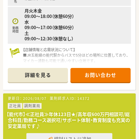
名
を受けられるので安心です。
月火木金
09:00～18:00（休憩60分）
水
09:00～17:00（休憩60分）
勤務
時間
土
09:00～12:30（休憩なし）
【店舗情報と応需状況について】
■JR五能線の能代駅からバスで5分ほどの場所に位置しており、
マイカー通勤も可能で通いやすい立地です。
■近隣の医療機関から内科や呼吸器科、循環器科などの処方箋を
1日平均40枚ほど応需しています。
詳細を見る
お問い合わせ
■常勤の薬剤師が2名と事務スタッフが2名在籍しており、チー
ムワーク良く業務に取り組める人員体制です。
【法人特徴について】
更新日：
2026/08/07
薬剤師求人ID：
14372
■全国に約400店舗を展開しており、医療モール開発のパイオニ
アとして業界トップクラスの実績を誇ります。
正社員
調剤薬局
■営業利益率が高く報酬改定の影響を受けにくい安定した経営
【能代市】≪正社員≫年休123日★/高年収600万円相談可/総
基盤があり、安心して長期勤務ができる企業です。
合科目/勤務コース選択可/サポート体制・教育制度も充実の
■人材定着率が極めて高い水準を維持しており、従業員が働きや
安定薬局です♪
すい環境づくりに全社で注力しています。
検討リストに追加