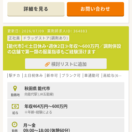
■総合科目の処方箋を1日に約60枚応需しており、幅広い疾患の
知識を習得できる環境です。
詳細を見る
お問い合わせ
■常勤薬剤師3名と事務員2名が在籍し、チームワークを大切に
業務を行っています。
【法人特徴について】
更新日：
2026/07/09
薬剤師求人ID：
364883
■医療モール開発のパイオニアとして知られ、全国に約400店舗
を展開する大手調剤薬局です。
正社員
ドラッグストア(調剤あり)
■人材定着率が97%と非常に高く、社員が働きやすい職場環境
【能代市】≪土日休み・週休2日≫年収～600万円／調剤併設
づくりに注力しています。
の店舗で第一類の服薬指導もご経験頂けます
■社長も薬剤師であり、現場への深い理解のもとで風通しの良い
組織運営を行っています。
検討リストに追加
【こんな方にオススメ】
■総合病院の門前で、多様な処方箋や在宅医療に触れてスキルア
駅チカ
土日祝休み
新卒可
ブランク可
車通勤可
高給与(600万円以上)
ップしたい方に最適です。
■安定した大手企業で腰を据え、充実した福利厚生のもとで安心
秋田県 能代市
して長く働きたい方です。
向能代駅 (JR五能線)
勤務地
■将来的に店舗運営や本部業務、独立など、多彩なキャリアパス
を描きたい方です。
年収464万円～600万円
【こんな方が活躍中】
※年齢・経験による
給与
■産休・育休取得率100%、復帰率98.7%が示す通り、多くの方が
子育てと両立しています。
月～金
■若手でも意欲があれば活躍のチャンスが与えられ、キャリアア
09:00～18:00（休憩60分）
勤務