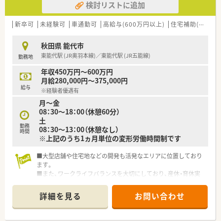
検討リストに追加
新卒可
未経験可
車通勤可
高給与(600万円以上)
住宅補助(手当)あり
秋田県 能代市
東能代駅 (JR奥羽本線)／東能代駅 (JR五能線)
勤務地
年収450万円～600万円
月給280,000円～375,000円
給与
※経験者優遇有
月～金
08：30～18：00（休憩60分）
土
勤務
08：30～13：00（休憩なし）
時間
※上記のうち1ヵ月単位の変形労働時間制です
■大型店舗や住宅地などの開発も活発なエリアに位置しており
ます。
■また、ワークライフバランスを大切にしており、産休・育休実
績もあるため結婚・出産・子育てなどの節目を経た後も長く働け
る環境があります。
詳細を見る
お問い合わせ