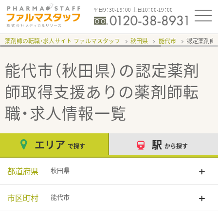
平日9：30-19：00 土日10：00-19：00
薬剤師の転職・求人サイト ファルマスタッフ
秋田県
能代市
認定薬剤師
能代市（秋田県）の認定薬剤
師取得支援あり
の薬剤師転
職・求人情報一覧
エリア
駅
で探す
から探す
都道府県
秋田県
市区町村
能代市