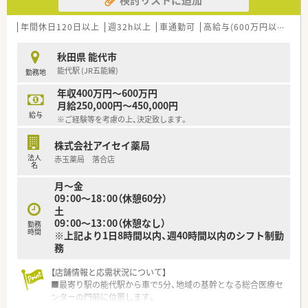
【こんな方にオススメ】
■ワークライフバランスを重視し、安定した経営基盤のある大手
企業で腰を据えて長く働きたい方にお勧めです。
年間休日120日以上
週32h以上
車通勤可
高給与(600万円以上)
認
■在宅医療や多科目の処方箋に触れることで、薬剤師としてのス
キルを幅広く向上させたい方に適しています。
秋田県 能代市
■地域密着型の店舗で患者様との距離を縮め、親身になった医療
能代駅 (JR五能線)
勤務地
サービスを提供したい方にぴったりです。
年収400万円～600万円
月給250,000円～450,000円
給与
※ご経験等を考慮の上、決定致します。
株式会社アイセイ薬局
法人
赤玉薬局 落合店
名
月～金
09：00～18：00（休憩60分）
土
09：00～13：00（休憩なし）
勤務
時間
※上記より1日8時間以内、週40時間以内のシフト制勤
務
【店舗情報と応需状況について】
■最寄り駅の能代駅から車で5分、地域の基幹となる総合医療セ
ンターの門前に位置します。