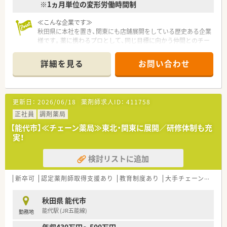
※1ヵ月単位の変形労働時間制
≪こんな企業です≫
秋田県に本社を置き、関東にも店舗展開をしている歴史ある企業
様です。薬に携わるプロとして、同じ目標に向かう仲間とのチー
ムワークを大切にしていらっしゃいます。
企業として薬剤師数をガイドラインに定められた人数以上にし、
詳細を見る
お問い合わせ
しっかり監査が出来るようにしています。
スタッフ皆でフォローしあい、公休や有給休暇を取ることが出来
る体制を整えています。
更新日：
2026/06/18
薬剤師求人ID：
411758
≪働く方にとって嬉しい制度が多数！≫
お子さまの小学校入学まで活用できる育児短時間勤務制度では
正社員
調剤薬局
正社員のまま最短6時間の勤務時間で仕事を続けることができま
【能代市】≪チェーン薬局≫東北・関東に展開／研修体制も充
す。
実！
2回目・3回目の出産後も勤務しているスタッフも数多くおり、育
児休暇制度はもちろんのこと、職場環境としてきちんとサポート
検討リストに追加
体制が整っています。
≪薬局について≫
新卒可
認定薬剤師取得支援あり
教育制度あり
大手チェーン以外
近隣のクリニックから主に内科を応需しております。1日あたり
60枚前後を3名+の薬剤師さんが対応しております。投薬カウン
秋田県 能代市
ターは仕切りを設け、患者様とのコミュニケーションを大切にし
能代駅 (JR五能線)
勤務地
ています。