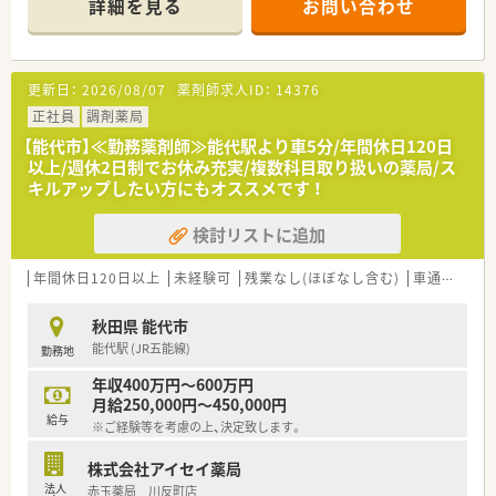
詳細を見る
お問い合わせ
■地域を大切にする企業として健康イベントや介護事業、お薬の
配達など社会貢献活動にも注力しています。
【店舗情報と応需状況について】
更新日：
2026/08/07
薬剤師求人ID：
14376
■JR五能線の能代駅から車で約5分という通勤しやすい立地に
店舗を構えております。
正社員
調剤薬局
■1日の処方箋応需枚数は10枚程度と少なく面対応が中心でご
【能代市】≪勤務薬剤師≫能代駅より車5分/年間休日120日
ざいますので落ち着いて業務に取り組めます。
以上/週休2日制でお休み充実/複数科目取り扱いの薬局/ス
■勤務体制は正社員薬剤師1名、パート薬剤師1名、事務員で協力
キルアップしたい方にもオススメです ！
しながら業務を進めている状況です。
検討リストに追加
【求人情報について】
■ご経験に応じて年収600万円まで相談可能であり若くして高
年収を目指せる求人でございます。
年間休日120日以上
未経験可
残業なし(ほぼなし含む)
車通勤可
高
■年間休日116日を確保しており、特に土日祝休みという点は魅
力的な条件の一つです。
秋田県 能代市
■住宅手当や役職手当、通勤手当など各種手当が充実しており安
能代駅 (JR五能線)
勤務地
心して勤務できる環境です。
年収400万円～600万円
【想定される業務内容】
月給250,000円～450,000円
■主に面対応の処方箋に対する調剤業務、監査、服薬指導をご担
給与
※ご経験等を考慮の上、決定致します。
当いただくことになります。
■薬剤師は品出しなどの調剤以外の業務を任されることがない
株式会社アイセイ薬局
ため調剤業務に集中できます。
法人
赤玉薬局 川反町店
■レセコン業務もございますが導入時のOJT研修で丁寧に指導