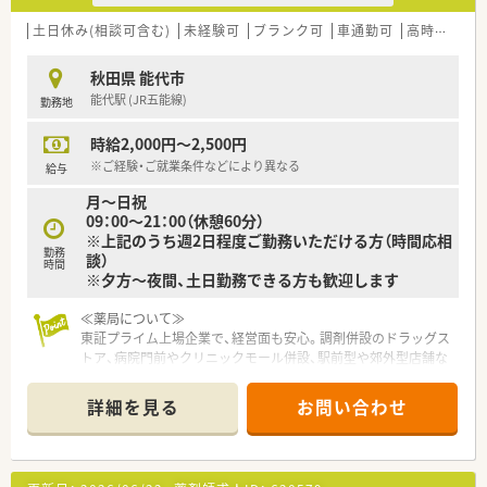
【想定される業務内容】
■処方箋に基づく調剤や監査、服薬指導をメインとし、患者様の
土日休み(相談可含む)
未経験可
ブランク可
車通勤可
高時給(2,500円以上)
薬歴管理や健康相談などの業務全般を担います。
■門前医師との検査値データ共有を通じて、薬剤師の視点からト
秋田県 能代市
レーシングレポートを提出する臨床的な業務です。
能代駅 (JR五能線)
勤務地
■ピッキングシステムを導入しているため安全性が高く、効率的
な店舗運営を行いながら患者様へ向き合えます。
時給2,000円～2,500円
※ご経験・ご就業条件などにより異なる
給与
月～日祝
09：00～21：00（休憩60分）
※上記のうち週2日程度ご勤務いただける方（時間応相
勤務
談）
時間
※夕方～夜間、土日勤務できる方も歓迎します
≪薬局について≫
東証プライム上場企業で、経営面も安心。調剤併設のドラッグス
トア、病院門前やクリニックモール併設、駅前型や郊外型店舗な
ど様々な店舗のスタイルを実施している企業様です。
詳細を見る
お問い合わせ