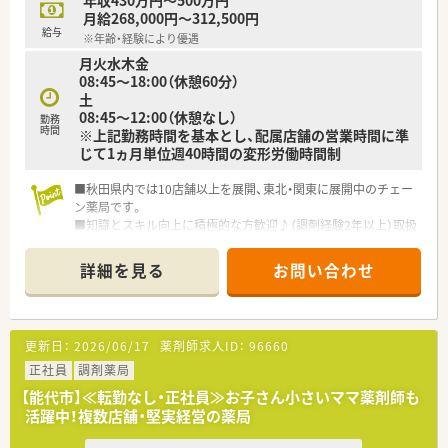
年収430万円～500万円
月給268,000円～312,500円
給与
※年齢・経験により優遇
月火水木金
08:45～18:00（休憩60分）
土
08:45～12:00（休憩なし）
勤務
時間
※上記勤務時間を基本とし、配属店舗の営業時間に準
じて1ヵ月単位週40時間の変形労働時間制
■秋田県内では10店舗以上を展開、東北・関東に展開中のチェー
ン薬局です。
■知識とスキル向上に積極的な方歓迎♪（調剤経験2年以上）取扱
薬品数も多く、最新設備も備えています。
■在宅医療にも力を入れており、スムーズな連携と適切な医療提
詳細を見る
お問い合わせ
供を行なえるよう取り組みをされております。また、薬局用の在
宅専用車を用意しています。
更新日：
2026/06/17
薬剤師求人ID：
96660
正社員
調剤薬局
【能代市】≪転勤なし・正社員≫お子さん小さいママ薬剤師も
活躍中！複数店舗・堅実経営の薬局