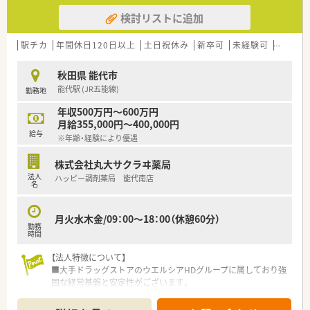
検討リストに追加
駅チカ
年間休日120日以上
土日祝休み
新卒可
未経験可
ブラン
秋田県 能代市
能代駅 (JR五能線)
勤務地
年収500万円～600万円
月給355,000円～400,000円
給与
※年齢・経験により優遇
株式会社丸大サクラヰ薬局
法人
ハッピー調剤薬局 能代南店
名
月火水木金/09：00～18：00（休憩60分）
勤務
時間
【法人特徴について】
■大手ドラッグストアのウエルシアHDグループに属しており強
固な経営基盤と安定性がございます。
■青森・秋田・岩手の東北3県を中心にドラッグストアと調剤薬局
を広く展開している企業です。