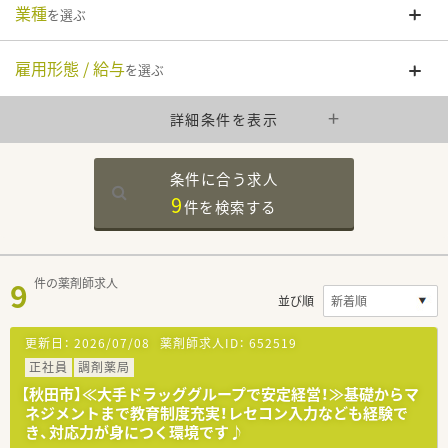
業種
を選ぶ
雇用形態 / 給与
を選ぶ
詳細条件を表示
条件に合う求人
9
件を
検索する
9
件の薬剤師求人
並び順
更新日：
2026/07/08
薬剤師求人ID：
652519
正社員
調剤薬局
【秋田市】≪大手ドラッググループで安定経営！≫基礎からマ
ネジメントまで教育制度充実！レセコン入力なども経験で
き、対応力が身につく環境です♪