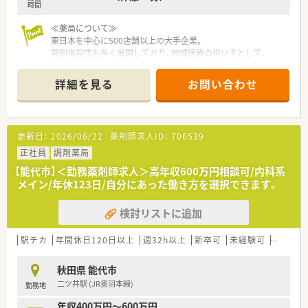
ップを実現しています。
時間
■多様なキャリアパス制度を活用し、店舗業務以外の分野で専門
性を発揮している方もいます。
≪薬局について≫
東日本を中心に500店舗以上の大手企業。
調剤併設店も多く展開しており、地域医療の担い手として、
より身近で、安心できるサービスをモットーとしています。
詳細を見る
お問い合わせ
更新日：
2026/06/22
薬剤師求人ID：
706539
正社員
調剤薬局
【能代市】＜勤務薬剤師求人＞高年収600万円相談可/内科系
メイン/年休123日/自分にあった働き方を選択できます。
検討リストに追加
駅チカ
年間休日120日以上
週32h以上
新卒可
未経験可
ブラン
秋田県 能代市
二ツ井駅 (JR奥羽本線)
勤務地
年収400万円～600万円