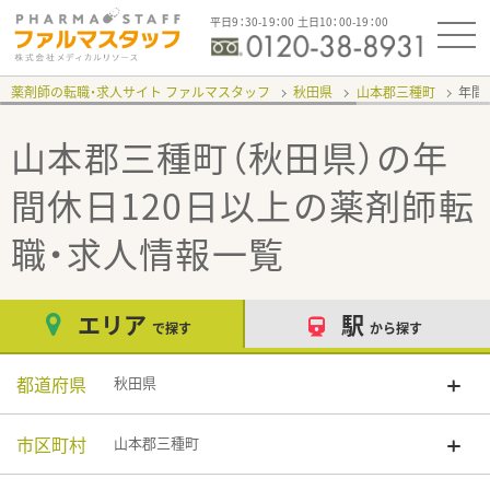
平日9：30-19：00 土日10：00-19：00
薬剤師の転職・求人サイト ファルマスタッフ
秋田県
山本郡三種町
年間
山本郡三種町（秋田県）の年
間休日120日以上
の薬剤師転
職・求人情報一覧
エリア
駅
で探す
から探す
都道府県
秋田県
市区町村
山本郡三種町