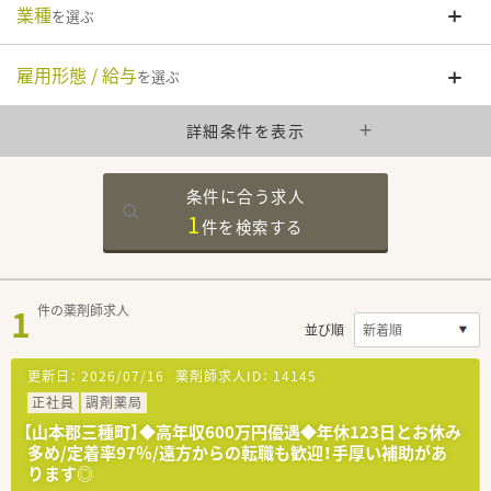
業種
を選ぶ
雇用形態 / 給与
を選ぶ
詳細条件を表示
条件に合う求人
1
件を
検索する
1
件の薬剤師求人
並び順
更新日：
2026/07/16
薬剤師求人ID：
14145
正社員
調剤薬局
【山本郡三種町】◆高年収600万円優遇◆年休123日とお休み
多め/定着率97％/遠方からの転職も歓迎！手厚い補助があ
ります◎