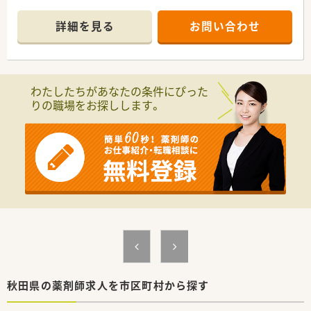
■内科や整形外科、循環器科を中心に1日平均90枚を応需してお
り、幅広い疾患に対する高度な知識を養うことが可能です。
詳細を見る
お問い合わせ
■薬剤師5名と事務4名の手厚い人員体制を整えており、一人ひ
とりの患者様と丁寧に向き合いながら業務に集中できます。
【法人特徴について】
■全国に約400店舗を展開する大手チェーンであり、医療モール
わたしたちがあなたの条件にぴった
開発のパイオニアとして安定した経営基盤を確立しています。
りの職場をお探しします。
■社長自身が薬剤師であるため現場への理解が深く、女性が長く
働き続けられる制度や環境づくりに非常に注力しています。
■M&Aだけに頼らず自社開発による新規出店を積極的に進めて
おり、地域密着型の店舗展開で高い患者満足度を実現していま
す。
【想定される業務内容】
■病院門前の特性を活かした調剤や監査業務のほか、患者様のラ
イフスタイルに合わせた丁寧な服薬指導をお任せいたします。
■在宅医療にも注力しており、居宅や施設への訪問を通じて地域
住民の健康を支える重要な役割を担っていただきます。
■最新の自動監査システムや自動混注器などを順次導入してい
るため、機械化により業務負担を軽減し対人業務に注力できま
す。
秋田県の薬剤師求人を市区町村から探す