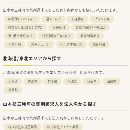
山本郡三種町の薬剤師求人をこだわり条件からお探しいただけます。
年間休日120日以上
週32h以上
未経験可
ブランク可
残業なし(ほぼなし含む)
車通勤可
高給与(600万円以上)
寮・借上社宅あり
住宅補助(手当)あり
教育制度あり
シフト制
大手チェーン
ヘルプ体制充実
総合科目
北海道/東北エリアから探す
北海道/東北の薬剤師求人をエリアからお探しいただけます。
北海道
青森県
岩手県
宮城県
秋田県
山形県
福島県
山本郡三種町の薬剤師求人を法人名から探す
山本郡三種町の薬剤師求人を法人名からお探しいただけます。
株式会社布袋屋薬局
株式会社アイセイ薬局