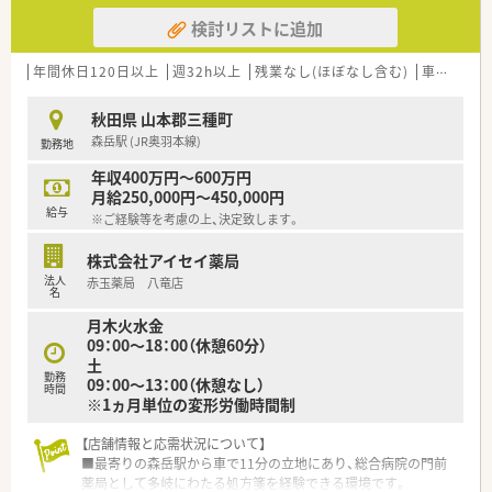
検討リストに追加
年間休日120日以上
週32h以上
残業なし(ほぼなし含む)
車通勤可
秋田県 山本郡三種町
森岳駅 (JR奥羽本線)
勤務地
年収400万円～600万円
月給250,000円～450,000円
給与
※ご経験等を考慮の上、決定致します。
株式会社アイセイ薬局
法人
赤玉薬局 八竜店
名
月木火水金
09：00～18：00（休憩60分）
土
勤務
09：00～13：00（休憩なし）
時間
※1ヵ月単位の変形労働時間制
【店舗情報と応需状況について】
■最寄りの森岳駅から車で11分の立地にあり、総合病院の門前
薬局として多岐にわたる処方箋を経験できる環境です。