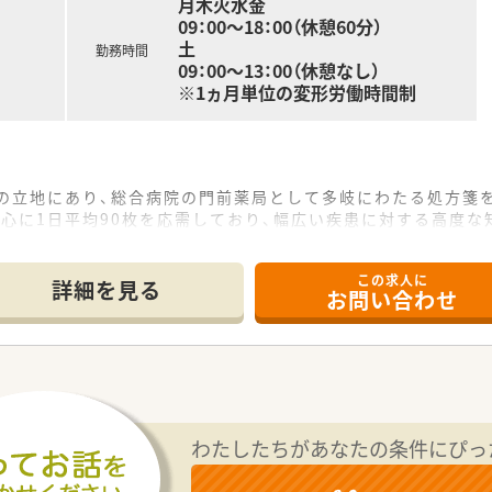
月木火水金
09：00～18：00（休憩60分）
土
勤務時間
09：00～13：00（休憩なし）
※1ヵ月単位の変形労働時間制
分の立地にあり、総合病院の門前薬局として多岐にわたる処方箋
心に1日平均90枚を応需しており、幅広い疾患に対する高度な
い人員体制を整えており、一人ひとりの患者様と丁寧に向き合い
この求人に
詳細を見る
お問い合わせ
大手チェーンであり、医療モール開発のパイオニアとして安定
現場への理解が深く、女性が長く働き続けられる制度や環境づ
による新規出店を積極的に進めており、地域密着型の店舗展開で
剤や監査業務のほか、患者様のライフスタイルに合わせた丁寧
居宅や施設への訪問を通じて地域住民の健康を支える重要な役割
わたしたちがあなたの条件にぴっ
動混注器などを順次導入しているため、機械化により業務負担