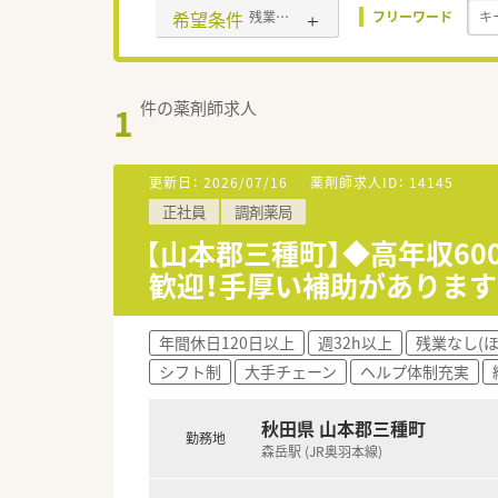
希望条件
残業なし(ほぼなし含む)
フリーワード
件の薬剤師求人
1
更新日：
2026/07/16
薬剤師求人ID：
14145
正社員
調剤薬局
【山本郡三種町】◆高年収60
歓迎！手厚い補助があります
年間休日120日以上
週32h以上
残業なし(
シフト制
大手チェーン
ヘルプ体制充実
秋田県 山本郡三種町
勤務地
森岳駅 (JR奥羽本線)