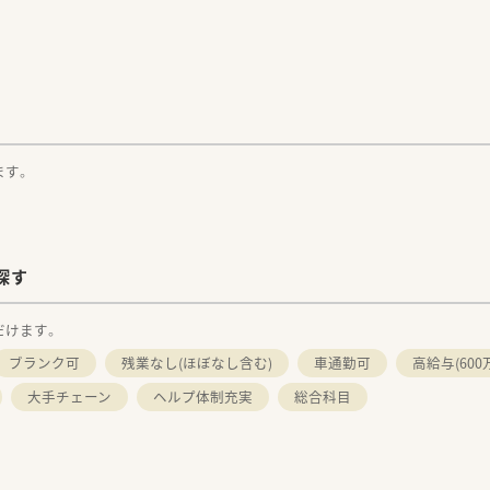
。
ます。
探す
だけます。
ブランク可
残業なし(ほぼなし含む)
車通勤可
高給与(600
大手チェーン
ヘルプ体制充実
総合科目