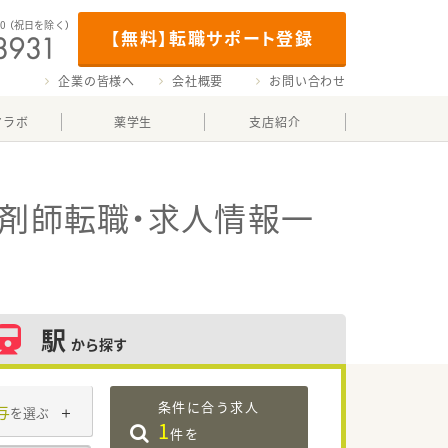
00
（祝日を除く）
【無料】転職サポート登録
企業の皆様へ
会社概要
お問い合わせ
マラボ
薬学生
支店紹介
剤師転職・求人情報一
駅
から探す
条件に合う求人
与
を選ぶ
1
件を