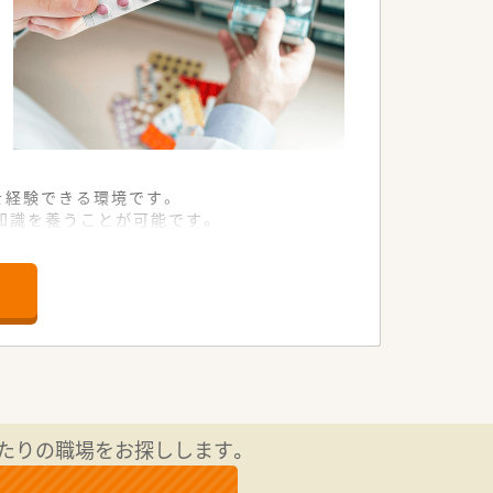
を経験できる環境です。
知識を養うことが可能です。
ながら業務に集中できます。
した経営基盤を確立しています。
くりに非常に注力しています。
高い患者満足度を実現しています。
な服薬指導をお任せいたします。
を担っていただきます。
たりの職場をお探しします。
を軽減し対人業務に注力できます。