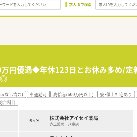
求人IDで検索
0万円優遇◆年休123日とお休み多め/定
◎
ほぼなし含む)
車通勤可
高給与(600万円以上)
寮・借上社宅あり
総合科目
株式会社アイセイ薬局
法人名
赤玉薬局 八竜店