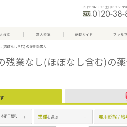
平日9：30-19：00 土日10：00-19：
人検索
求人特集
転職ガイド
ファル
し(ほぼなし含む)
の残業なし(ほぼなし含む)
の薬
す
業種
雇用形態 / 給
山本郡三種町
を選ぶ