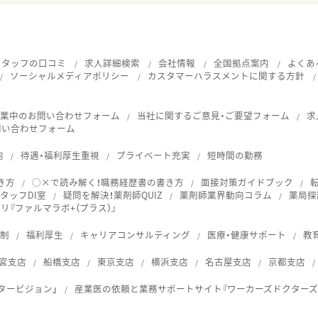
スタッフの口コミ
求人詳細検索
会社情報
全国拠点案内
よくあ
ソーシャルメディアポリシー
カスタマーハラスメントに関する方針
就業中のお問い合わせフォーム
当社に関するご意見・ご要望フォーム
求
問い合わせフォーム
向
待遇・福利厚生重視
プライベート充実
短時間の勤務
き方
○×で読み解く！職務経歴書の書き方
面接対策ガイドブック
タッフDI室
疑問を解決！薬剤師QUIZ
薬剤師業界動向コラム
薬局探
『ファルマラボ+（プラス）』
体制
福利厚生
キャリアコンサルティング
医療・健康サポート
教
宮支店
船橋支店
東京支店
横浜支店
名古屋支店
京都支店
タービジョン」
産業医の依頼と業務サポートサイト『ワーカーズドクターズ
ス