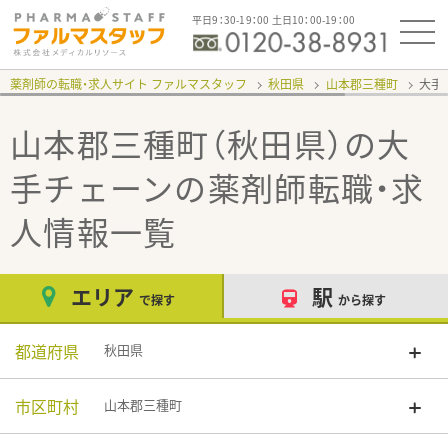
平日9：30-19：00 土日10：00-19：00
薬剤師の転職・求人サイト ファルマスタッフ
秋田県
山本郡三種町
大手
山本郡三種町（秋田県）の大
手チェーン
の薬剤師転職・求
人情報一覧
エリア
駅
で探す
から探す
都道府県
秋田県
市区町村
山本郡三種町