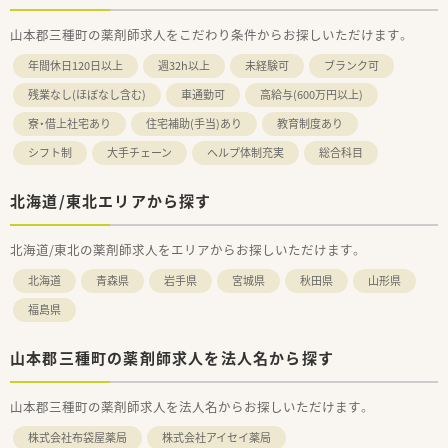
山本郡三種町の薬剤師求人をこだわり条件からお探しいただけます。
年間休日120日以上
週32h以上
未経験可
ブランク可
残業なし(ほぼなし含む)
車通勤可
高給与(600万円以上)
寮・借上社宅あり
住宅補助(手当)あり
教育制度あり
シフト制
大手チェーン
ヘルプ体制充実
総合科目
北海道/東北エリアから探す
北海道/東北の薬剤師求人をエリアからお探しいただけます。
北海道
青森県
岩手県
宮城県
秋田県
山形県
福島県
山本郡三種町の薬剤師求人を法人名から探す
山本郡三種町の薬剤師求人を法人名からお探しいただけます。
株式会社布袋屋薬局
株式会社アイセイ薬局