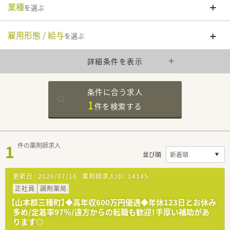
業種
を選ぶ
雇用形態 / 給与
を選ぶ
詳細条件を表示
条件に合う求人
1
件を
検索する
1
件の薬剤師求人
並び順
更新日：
2026/07/16
薬剤師求人ID：
14145
正社員
調剤薬局
【山本郡三種町】◆高年収600万円優遇◆年休123日とお休み
多め/定着率97％/遠方からの転職も歓迎！手厚い補助があ
ります◎