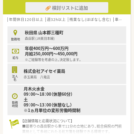
検討リストに追加
年間休日120日以上
週32h以上
残業なし(ほぼなし含む)
車通勤可
秋田県 山本郡三種町
森岳駅 (JR奥羽本線)
勤務地
年収400万円～600万円
月給250,000円～450,000円
給与
※ご経験等を考慮の上、決定致します。
株式会社アイセイ薬局
法人
赤玉薬局 八竜店
名
月木火水金
09：00～18：00（休憩60分）
土
勤務
09：00～13：00（休憩なし）
時間
※1ヵ月単位の変形労働時間制
【店舗情報と応需状況について】
■最寄りの森岳駅から車で11分の立地にあり、総合病院の門前
薬局として多岐にわたる処方箋を経験できる環境です。