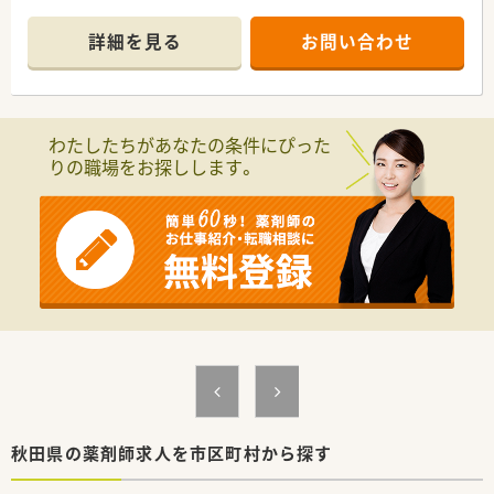
■内科や整形外科、循環器科を中心に1日平均90枚を応需してお
り、幅広い疾患に対する高度な知識を養うことが可能です。
詳細を見る
お問い合わせ
■薬剤師5名と事務4名の手厚い人員体制を整えており、一人ひ
とりの患者様と丁寧に向き合いながら業務に集中できます。
【法人特徴について】
■全国に約400店舗を展開する大手チェーンであり、医療モール
わたしたちがあなたの条件にぴった
開発のパイオニアとして安定した経営基盤を確立しています。
りの職場をお探しします。
■社長自身が薬剤師であるため現場への理解が深く、女性が長く
働き続けられる制度や環境づくりに非常に注力しています。
■M&Aだけに頼らず自社開発による新規出店を積極的に進めて
おり、地域密着型の店舗展開で高い患者満足度を実現していま
す。
【想定される業務内容】
■病院門前の特性を活かした調剤や監査業務のほか、患者様のラ
イフスタイルに合わせた丁寧な服薬指導をお任せいたします。
■在宅医療にも注力しており、居宅や施設への訪問を通じて地域
住民の健康を支える重要な役割を担っていただきます。
■最新の自動監査システムや自動混注器などを順次導入してい
るため、機械化により業務負担を軽減し対人業務に注力できま
す。
秋田県の薬剤師求人を市区町村から探す