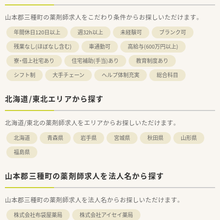
山本郡三種町の薬剤師求人をこだわり条件からお探しいただけます。
年間休日120日以上
週32h以上
未経験可
ブランク可
残業なし(ほぼなし含む)
車通勤可
高給与(600万円以上)
寮・借上社宅あり
住宅補助(手当)あり
教育制度あり
シフト制
大手チェーン
ヘルプ体制充実
総合科目
北海道/東北エリアから探す
北海道/東北の薬剤師求人をエリアからお探しいただけます。
北海道
青森県
岩手県
宮城県
秋田県
山形県
福島県
山本郡三種町の薬剤師求人を法人名から探す
山本郡三種町の薬剤師求人を法人名からお探しいただけます。
株式会社布袋屋薬局
株式会社アイセイ薬局