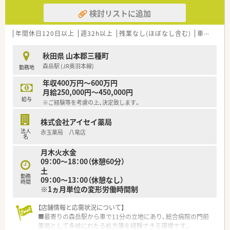
検討リストに追加
年間休日120日以上
週32h以上
残業なし(ほぼなし含む)
車通勤可
秋田県 山本郡三種町
森岳駅 (JR奥羽本線)
勤務地
年収400万円～600万円
月給250,000円～450,000円
給与
※ご経験等を考慮の上、決定致します。
株式会社アイセイ薬局
法人
赤玉薬局 八竜店
名
月木火水金
09：00～18：00（休憩60分）
土
勤務
09：00～13：00（休憩なし）
時間
※1ヵ月単位の変形労働時間制
【店舗情報と応需状況について】
■最寄りの森岳駅から車で11分の立地にあり、総合病院の門前
薬局として多岐にわたる処方箋を経験できる環境です。