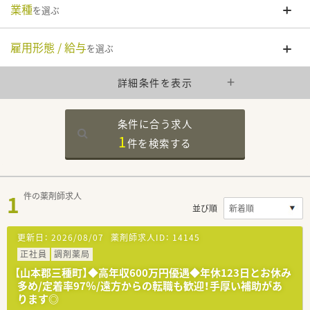
業種
を選ぶ
雇用形態 / 給与
を選ぶ
詳細条件を表示
条件に合う求人
1
件を
検索する
1
件の薬剤師求人
並び順
更新日：
2026/08/07
薬剤師求人ID：
14145
正社員
調剤薬局
【山本郡三種町】◆高年収600万円優遇◆年休123日とお休み
多め/定着率97％/遠方からの転職も歓迎！手厚い補助があ
ります◎