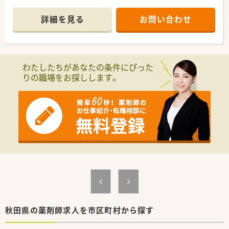
■内科や整形外科、循環器科を中心に1日平均90枚を応需してお
り、幅広い疾患に対する高度な知識を養うことが可能です。
詳細を見る
お問い合わせ
■薬剤師5名と事務4名の手厚い人員体制を整えており、一人ひ
とりの患者様と丁寧に向き合いながら業務に集中できます。
【法人特徴について】
■全国に約400店舗を展開する大手チェーンであり、医療モール
わたしたちがあなたの条件にぴった
開発のパイオニアとして安定した経営基盤を確立しています。
りの職場をお探しします。
■社長自身が薬剤師であるため現場への理解が深く、女性が長く
働き続けられる制度や環境づくりに非常に注力しています。
■M&Aだけに頼らず自社開発による新規出店を積極的に進めて
おり、地域密着型の店舗展開で高い患者満足度を実現していま
す。
【想定される業務内容】
■病院門前の特性を活かした調剤や監査業務のほか、患者様のラ
イフスタイルに合わせた丁寧な服薬指導をお任せいたします。
■在宅医療にも注力しており、居宅や施設への訪問を通じて地域
住民の健康を支える重要な役割を担っていただきます。
■最新の自動監査システムや自動混注器などを順次導入してい
るため、機械化により業務負担を軽減し対人業務に注力できま
す。
秋田県の薬剤師求人を市区町村から探す