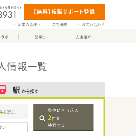
00
（祝日を除く）
【無料】転職サポート登録
企業の皆様へ
会社概要
お問い合わせ
マラボ
薬学生
支店紹介
人情報一覧
駅
から探す
条件に合う求人
与
を選ぶ
2
件を
検索する