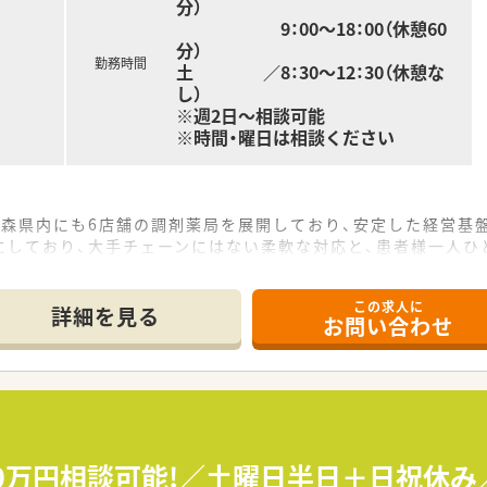
分）
9：00～18：00（休憩60
分）
勤務時間
土 ／8：30～12：30（休憩な
し）
※週2日～相談可能
※時間・曜日は相談ください
青森県内にも6店舗の調剤薬局を展開しており、安定した経営基
にしており、大手チェーンにはない柔軟な対応と、患者様一人ひ
実に力を入れており、職員が長く安心して働き続けられる環境
この求人に
詳細を見る
お問い合わせ
13分ほどの場所に位置しており、お車での通勤も可能な利便性
科を含む多科目の処方箋を応需しており、幅広い知識を習得する
担しており、事務スタッフとの連携も円滑で、一人ひとりの負担
ルを磨きながら、認定薬剤師の取得支援制度を活用して、専門性
ことにより、これからの時代に求められる在宅特化型の薬剤師
00万円相談可能!／土曜日半日＋日祝休
、将来的には店舗運営や後輩の育成に携わる管理薬剤師へのステ