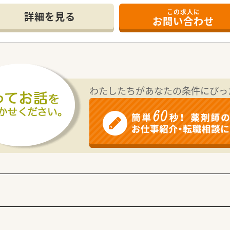
この求人に
詳細を見る
お問い合わせ
13分ほどの場所に位置しており、お車での通勤も可能な利便性
科を含む多科目の処方箋を応需しており、幅広い知識を習得する
担しており、事務スタッフとの連携も円滑で、一人ひとりの負担
方を募集しており、年収は440万円から最大800万円という
合計3.5ヶ月分の実績があるなど、日々の頑張りがしっかりと
わたしたちがあなたの条件にぴっ
据えて地域の方々と信頼関係を築きながら、長期的なキャリアを
ルを磨きながら、認定薬剤師の取得支援制度を活用して、専門性
ことにより、これからの時代に求められる在宅特化型の薬剤師
、将来的には店舗運営や後輩の育成に携わる管理薬剤師へのステ