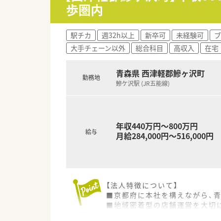
歩圏内
駅チカ
週32h以上
新卒可
未経験可
ブ
大手チェーン以外
総合科目
高収入
在宅
青森県 西津軽郡鰺ヶ沢町
勤務地
鰺ケ沢駅 (JR五能線)
年収440万円～800万円
給与
月給284,000円～516,000円
【法人特徴について】
■京都府に本社を構えながら、
■地域密着型の店舗運営を大切
■薬剤師の教育や福利厚生の充