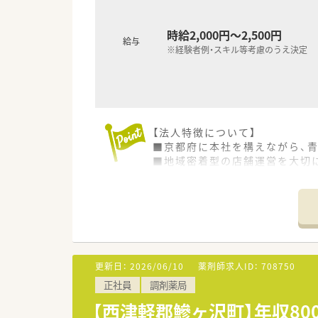
時給2,000円～2,500円
給与
※経験者例・スキル等考慮のうえ決定
【法人特徴について】
■京都府に本社を構えながら、
■地域密着型の店舗運営を大切
■薬剤師の教育や福利厚生の充
【店舗情報と応需状況について】
■JR五能線の鰺ケ沢駅から徒歩
■近隣の総合病院から内科や外
■薬剤師複数名体制で業務を分
更新日：
2026/06/10
薬剤師求人ID：
708750
【想定されるキャリアイメージ】
正社員
調剤薬局
■総合科目に対応する調剤スキ
■在宅医療の現場で経験を積む
【西津軽郡鰺ヶ沢町】年収8
■教育制度が充実しているため