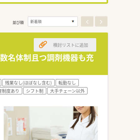
並び順
検討リストに追加
複数名体制且つ調剤機器も充
残業なし(ほぼなし含む)
転勤なし
育制度あり
シフト制
大手チェーン以外