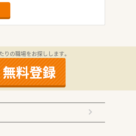
の高い環境が整っています。
ことが可能です。
が少ない体制を構築しています。
高待遇での提示が可能です。
給与に反映される仕組みです。
たりの職場をお探しします。
形成することが可能になります。
をさらに高めていけます。
としてのキャリアを築けます。
ップアップも目指せます。