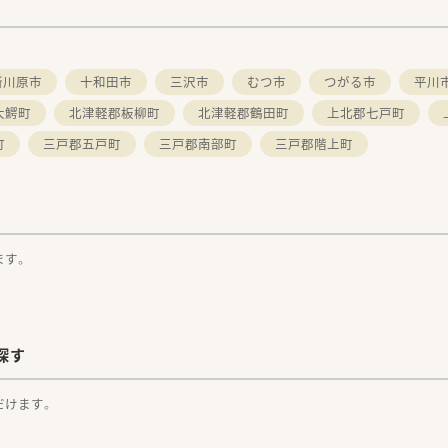
所川原市
十和田市
三沢市
むつ市
つがる市
平川
大鰐町
北津軽郡板柳町
北津軽郡鶴田町
上北郡七戸町
町
三戸郡五戸町
三戸郡南部町
三戸郡階上町
ます。
探す
だけます。