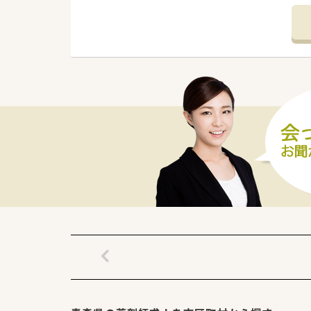
【店舗情報と応需状況について】
■JR五能線の鰺ケ沢駅から徒歩
■近隣の総合病院から内科や外
■薬剤師複数名体制で業務を分
【求人情報について】
■正社員として安定して働きたい
■昇給は年1回、賞与は年2回で
■転勤の心配がないため、腰を
【想定されるキャリアイメージ】
■総合科目に対応する調剤スキ
■在宅医療の現場で経験を積む
■教育制度が充実しているため