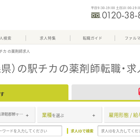
平日9：30-19：00 土日10：00-19：
人検索
求人特集
転職ガイド
ファル
チカ
県）の駅チカ
の薬剤師転職・求
す
業種
雇用形態 / 給
西津軽郡鰺ヶ沢町
を選ぶ
求人IDで検索