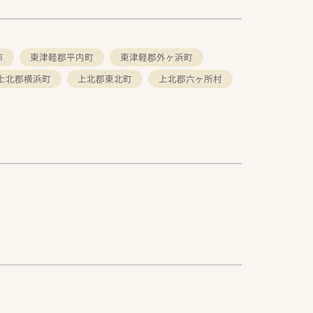
市
東津軽郡平内町
東津軽郡外ヶ浜町
上北郡横浜町
上北郡東北町
上北郡六ヶ所村