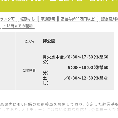
ランク可
転勤なし
車通勤可
高給与(600万円以上)
認定薬剤
~18時までの職場
非公開
法人名
月火水木金／8：30～17：30（休憩60
分）
9：00～18：00（休憩60
勤務時間
分）
土 ／8：30～12：30（休憩な
し）
青森県内にも6店舗の調剤薬局を展開しており、安定した経営基
にしており、大手チェーンにはない柔軟な対応と、患者様一人ひ
実に力を入れており、職員が長く安心して働き続けられる環境