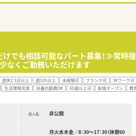
だけでも相談可能なパート募集！≫常時
担少なくご勤務いただけます
週休2.5日以上
週32h以上
未経験可
ブランク可
Ｗワーク可
生活環境充実
扶養内勤務OK
60歳以上可
新規オープン
教
非公開
法人名
月火水木金／8：30～17：30（休憩60