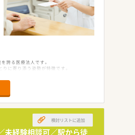
盤を誇る医療法人です。
とりに寄り添う姿勢が特徴です。
づくりを常に追求しています。
の高い環境が整っています。
ことが可能です。
が少ない体制を構築しています。
検討リストに追加
をさらに高めていけます。
としてのキャリアを築けます。
み／未経験相談可／駅から徒
ップアップも目指せます。