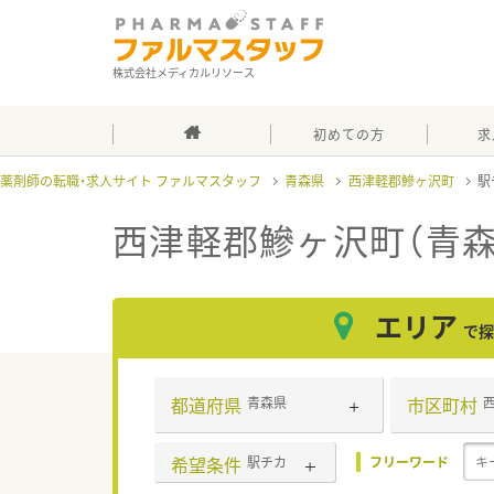
株式会社メディカルリソース
初めての方
求
薬剤師の転職・求人サイト ファルマスタッフ
青森県
西津軽郡鰺ヶ沢町
駅
西津軽郡鰺ヶ沢町（青森
エリア
で探
都道府県
市区町村
青森県
希望条件
駅チカ
フリーワード