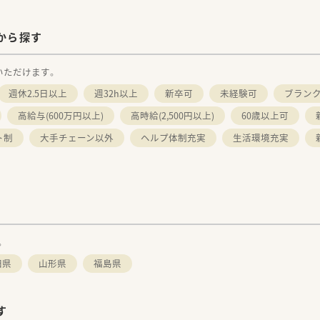
から探す
いただけます。
週休2.5日以上
週32h以上
新卒可
未経験可
ブラン
高給与(600万円以上)
高時給(2,500円以上)
60歳以上可
ト制
大手チェーン以外
ヘルプ体制充実
生活環境充実
。
田県
山形県
福島県
す