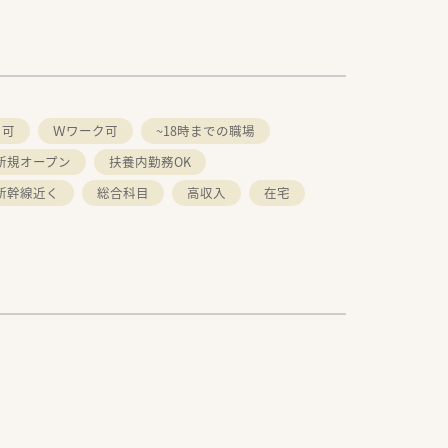
ク可
Ｗワーク可
~18時までの職場
新規オープン
扶養内勤務OK
新幹線近く
総合科目
高収入
在宅