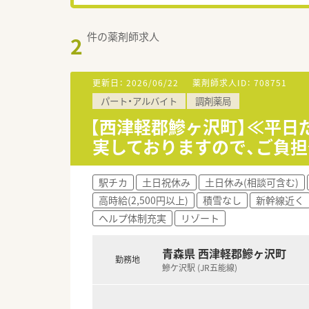
件の薬剤師求人
2
更新日：
2026/06/22
薬剤師求人ID：
708751
パート・アルバイト
調剤薬局
【西津軽郡鰺ヶ沢町】≪平日
実しておりますので、ご負
駅チカ
土日祝休み
土日休み(相談可含む)
高時給(2,500円以上)
積雪なし
新幹線近く
ヘルプ体制充実
リゾート
青森県 西津軽郡鰺ヶ沢町
勤務地
鰺ケ沢駅 (JR五能線)