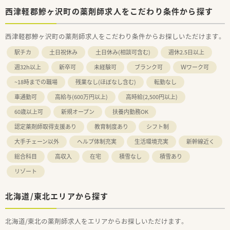
西津軽郡鰺ヶ沢町の薬剤師求人をこだわり条件から探す
西津軽郡鰺ヶ沢町の薬剤師求人をこだわり条件からお探しいただけます。
駅チカ
土日祝休み
土日休み(相談可含む)
週休2.5日以上
週32h以上
新卒可
未経験可
ブランク可
Ｗワーク可
~18時までの職場
残業なし(ほぼなし含む)
転勤なし
車通勤可
高給与(600万円以上)
高時給(2,500円以上)
60歳以上可
新規オープン
扶養内勤務OK
認定薬剤師取得支援あり
教育制度あり
シフト制
大手チェーン以外
ヘルプ体制充実
生活環境充実
新幹線近く
総合科目
高収入
在宅
積雪なし
積雪あり
リゾート
北海道/東北エリアから探す
北海道/東北の薬剤師求人をエリアからお探しいただけます。