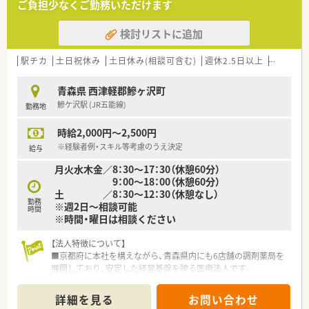
ご負担少なくご勤務いただけます
検討リストに追加
駅チカ
土日祝休み
土日休み(相談可含む)
週休2.5日以上
週32h以
青森県 西津軽郡鰺ヶ沢町
鰺ケ沢駅 (JR五能線)
勤務地
時給2,000円～2,500円
※経験者例・スキル等考慮のうえ決定
給与
月火水木金／8：30～17：30（休憩60分）
9：00～18：00（休憩60分）
土 ／8：30～12：30（休憩なし）
勤務
※週2日～相談可能
時間
※時間・曜日は相談ください
【法人特徴について】
■京都府に本社を構えながら、青森県内にも6店舗の調剤薬局を
展開しており、安定した経営基盤を誇る医療法人です。
■地域密着型の店舗運営を大切にしており、大手チェーンにはな
い柔軟な対応と、患者様一人ひとりに寄り添う姿勢が特徴です。
詳細を見る
お問い合わせ
■薬剤師の教育や福利厚生の充実に力を入れており、職員が長く