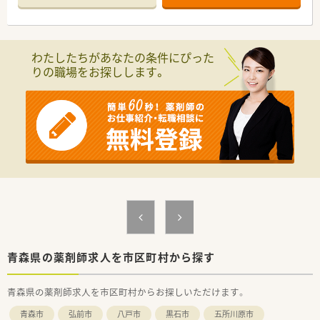
安心して働き続けられる環境づくりを常に追求しています。
【店舗情報と応需状況について】
■JR五能線の鰺ケ沢駅から徒歩13分ほどの場所に位置してお
わたしたちがあなたの条件にぴった
り、お車での通勤も可能な利便性の高い環境が整っています。
りの職場をお探しします。
■近隣の総合病院から内科や外科を含む多科目の処方箋を応需
しており、幅広い知識を習得することが可能です。
■薬剤師複数名体制で業務を分担しており、事務スタッフとの連
携も円滑で、一人ひとりの負担が少ない体制を構築しています。
【想定されるキャリアイメージ】
■総合科目に対応する調剤スキルを磨きながら、認定薬剤師の取
得支援制度を活用して、専門性をさらに高めていけます。
■在宅医療の現場で経験を積むことにより、これからの時代に求
められる在宅特化型の薬剤師としてのキャリアを築けます。
■教育制度が充実しているため、将来的には店舗運営や後輩の育
成に携わる管理薬剤師へのステップアップも目指せます。
青森県の薬剤師求人を市区町村から探す
青森県の薬剤師求人を市区町村からお探しいただけます。
青森市
弘前市
八戸市
黒石市
五所川原市