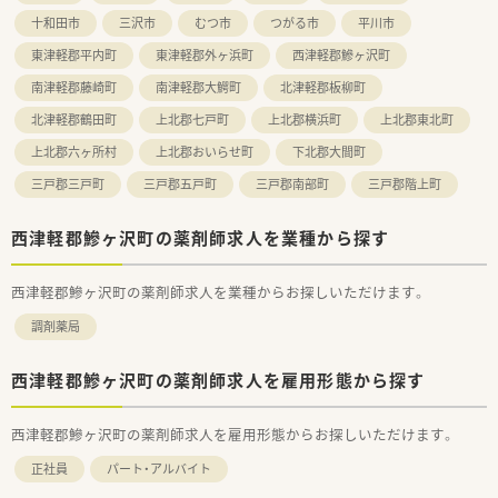
十和田市
三沢市
むつ市
つがる市
平川市
東津軽郡平内町
東津軽郡外ヶ浜町
西津軽郡鰺ヶ沢町
南津軽郡藤崎町
南津軽郡大鰐町
北津軽郡板柳町
北津軽郡鶴田町
上北郡七戸町
上北郡横浜町
上北郡東北町
上北郡六ヶ所村
上北郡おいらせ町
下北郡大間町
三戸郡三戸町
三戸郡五戸町
三戸郡南部町
三戸郡階上町
西津軽郡鰺ヶ沢町の薬剤師求人を業種から探す
西津軽郡鰺ヶ沢町の薬剤師求人を業種からお探しいただけます。
調剤薬局
西津軽郡鰺ヶ沢町の薬剤師求人を雇用形態から探す
西津軽郡鰺ヶ沢町の薬剤師求人を雇用形態からお探しいただけます。
正社員
パート・アルバイト