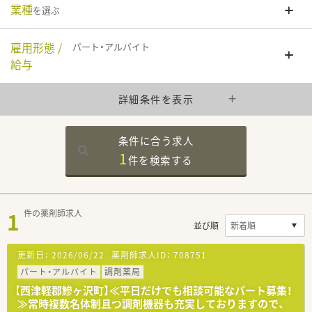
業種
を選ぶ
雇用形態 /
パート・アルバイト
給与
詳細条件を表示
条件に合う求人
1
件を
検索する
1
件の薬剤師求人
並び順
更新日：
2026/06/22
薬剤師求人ID：
708751
パート・アルバイト
調剤薬局
【西津軽郡鰺ヶ沢町】≪平日だけでも相談可能なパート募集！
≫常時複数名体制且つ調剤機器も充実しておりますので、