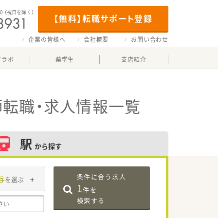
00
（祝日を除く）
【無料】転職サポート登録
企業の皆様へ
会社概要
お問い合わせ
マラボ
薬学生
支店紹介
師転職・求人情報一覧
駅
から探す
条件に合う求人
与
を選ぶ
1
件を
検索する