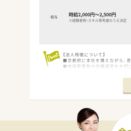
時給2,000円～2,500円
給与
※経験者例・スキル等考慮のうえ決定
【法人特徴について】
■京都府に本社を構えながら、
■地域密着型の店舗運営を大切
■薬剤師の教育や福利厚生の充
【店舗情報と応需状況について】
■JR五能線の鰺ケ沢駅から徒歩
■近隣の総合病院から内科や外
■薬剤師複数名体制で業務を分
【想定されるキャリアイメージ】
■総合科目に対応する調剤スキ
■在宅医療の現場で経験を積む
■教育制度が充実しているため