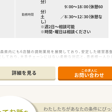
分）
9：00～18：00（休憩60
分）
勤務時間
土 ／8：30～12：30（休憩な
し）
※週2日～相談可能
※時間・曜日は相談ください
青森県内にも6店舗の調剤薬局を展開しており、安定した経営基
にしており、大手チェーンにはない柔軟な対応と、患者様一人ひ
実に力を入れており、職員が長く安心して働き続けられる環境
この求人に
詳細を見る
お問い合わせ
13分ほどの場所に位置しており、お車での通勤も可能な利便性
科を含む多科目の処方箋を応需しており、幅広い知識を習得する
担しており、事務スタッフとの連携も円滑で、一人ひとりの負担
ルを磨きながら、認定薬剤師の取得支援制度を活用して、専門性
ことにより、これからの時代に求められる在宅特化型の薬剤師
わたしたちがあなたの条件にぴっ
、将来的には店舗運営や後輩の育成に携わる管理薬剤師へのステ