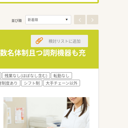
並び順
検討リストに追加
複数名体制且つ調剤機器も充
残業なし(ほぼなし含む)
転勤なし
育制度あり
シフト制
大手チェーン以外