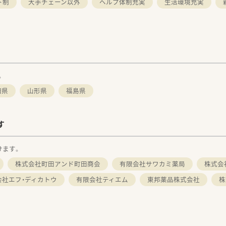
ト制
大手チェーン以外
ヘルプ体制充実
生活環境充実
。
田県
山形県
福島県
す
けます。
株式会社町田アンド町田商会
有限会社サワカミ薬局
株式会
会社エフ・ディカトウ
有限会社ティエム
東邦薬品株式会社
株