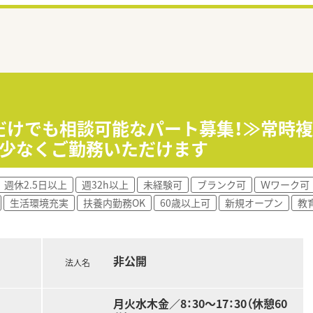
だけでも相談可能なパート募集！≫常時
担少なくご勤務いただけます
週休2.5日以上
週32h以上
未経験可
ブランク可
Ｗワーク可
生活環境充実
扶養内勤務OK
60歳以上可
新規オープン
教
非公開
法人名
月火水木金／8：30～17：30（休憩60