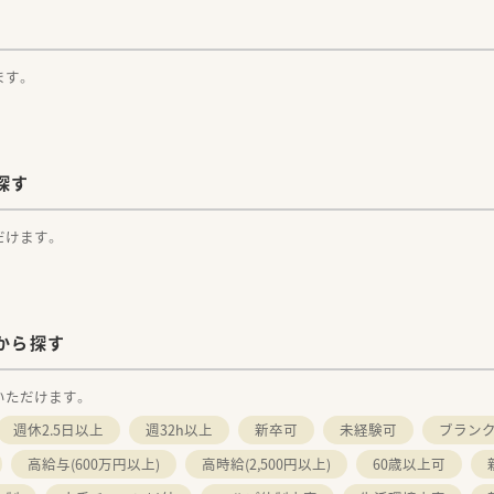
ます。
探す
だけます。
から探す
いただけます。
週休2.5日以上
週32h以上
新卒可
未経験可
ブラン
高給与(600万円以上)
高時給(2,500円以上)
60歳以上可