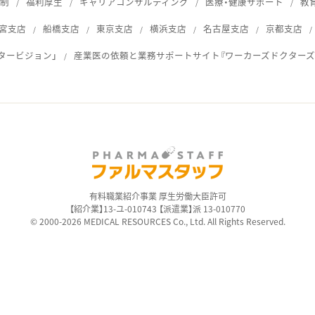
体制
福利厚生
キャリアコンサルティング
医療・健康サポート
教
宮支店
船橋支店
東京支店
横浜支店
名古屋支店
京都支店
タービジョン」
産業医の依頼と業務サポートサイト『ワーカーズドクターズ
ス
有料職業紹介事業 厚生労働大臣許可
【紹介業】13-ユ-010743 【派遣業】派 13-010770
© 2000-2026 MEDICAL RESOURCES Co., Ltd. All Rights Reserved.