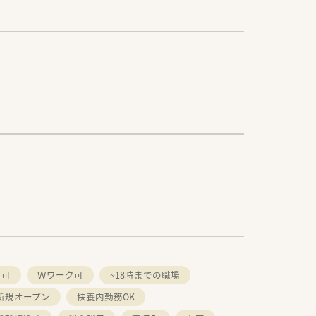
ク可
Ｗワーク可
~18時までの職場
新規オープン
扶養内勤務OK