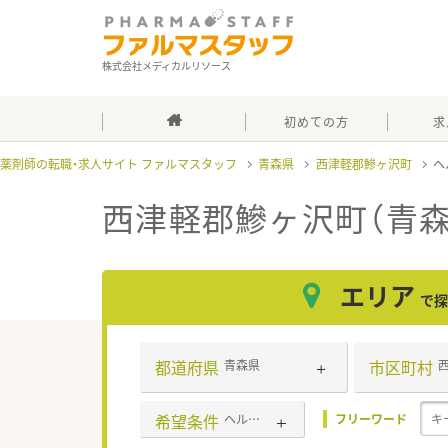
株式会社メディカルリソース
初めての方
求
薬剤師の転職・求人サイト ファルマスタッフ
青森県
西津軽郡鰺ヶ沢町
ヘ
西津軽郡鰺ヶ沢町（青
エリア
で探
都道府県
市区町村
青森県
希望条件
ヘルプ体制充実
フリーワード