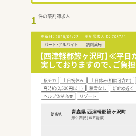
件の薬剤師求人
1
更新日：
2026/06/22
薬剤師求人ID：
708751
パート・アルバイト
調剤薬局
【西津軽郡鰺ヶ沢町】≪平日
実しておりますので、ご負
駅チカ
土日祝休み
土日休み(相談可含む)
高時給(2,500円以上)
積雪なし
新幹線近く
ヘルプ体制充実
リゾート
青森県 西津軽郡鰺ヶ沢町
勤務地
鰺ケ沢駅 (JR五能線)