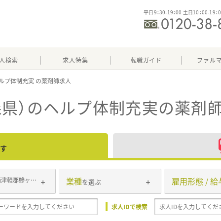
平日9：30-19：00 土日10：00-19：
人検索
求人特集
転職ガイド
ファル
ルプ体制充実
森県）のヘルプ体制充実
の薬剤
す
業種
雇用形態 / 給
西津軽郡鰺ヶ沢町
を選ぶ
求人IDで検索