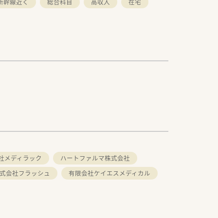
新幹線近く
総合科目
高収入
在宅
社メディラック
ハートファルマ株式会社
式会社フラッシュ
有限会社ケイエスメディカル