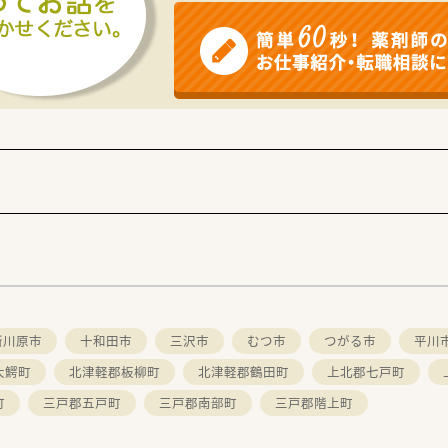
所川原市
十和田市
三沢市
むつ市
つがる市
平川
大鰐町
北津軽郡板柳町
北津軽郡鶴田町
上北郡七戸町
町
三戸郡五戸町
三戸郡南部町
三戸郡階上町