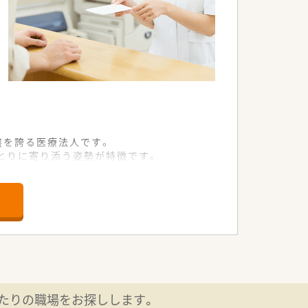
盤を誇る医療法人です。
とりに寄り添う姿勢が特徴です。
づくりを常に追求しています。
の高い環境が整っています。
ことが可能です。
が少ない体制を構築しています。
をさらに高めていけます。
としてのキャリアを築けます。
たりの職場をお探しします。
ップアップも目指せます。