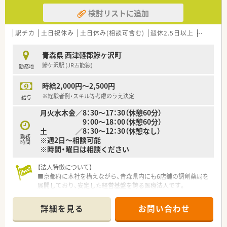
検討リストに追加
駅チカ
土日祝休み
土日休み(相談可含む)
週休2.5日以上
週32h以
青森県 西津軽郡鰺ヶ沢町
鰺ケ沢駅 (JR五能線)
勤務地
時給2,000円～2,500円
※経験者例・スキル等考慮のうえ決定
給与
月火水木金／8：30～17：30（休憩60分）
9：00～18：00（休憩60分）
土 ／8：30～12：30（休憩なし）
勤務
※週2日～相談可能
時間
※時間・曜日は相談ください
【法人特徴について】
■京都府に本社を構えながら、青森県内にも6店舗の調剤薬局を
展開しており、安定した経営基盤を誇る医療法人です。
■地域密着型の店舗運営を大切にしており、大手チェーンにはな
い柔軟な対応と、患者様一人ひとりに寄り添う姿勢が特徴です。
詳細を見る
お問い合わせ
■薬剤師の教育や福利厚生の充実に力を入れており、職員が長く
安心して働き続けられる環境づくりを常に追求しています。