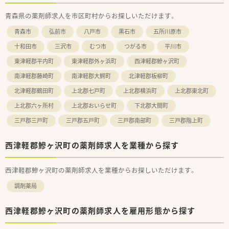
■在宅医療の現場で経験を積むことにより、これからの時代に求
青森県の薬剤師求人を市区町村からお探しいただけます。
められる在宅特化型の薬剤師としてのキャリアを築けます。
■教育制度が充実しているため、将来的には店舗運営や後輩の育
青森市
弘前市
八戸市
黒石市
五所川原市
成に携わる管理薬剤師へのステップアップも目指せます。
十和田市
三沢市
むつ市
つがる市
平川市
東津軽郡平内町
東津軽郡外ヶ浜町
西津軽郡鰺ヶ沢町
南津軽郡藤崎町
南津軽郡大鰐町
北津軽郡板柳町
北津軽郡鶴田町
上北郡七戸町
上北郡横浜町
上北郡東北町
上北郡六ヶ所村
上北郡おいらせ町
下北郡大間町
三戸郡三戸町
三戸郡五戸町
三戸郡南部町
三戸郡階上町
西津軽郡鰺ヶ沢町の薬剤師求人を業種から探す
西津軽郡鰺ヶ沢町の薬剤師求人を業種からお探しいただけます。
調剤薬局
西津軽郡鰺ヶ沢町の薬剤師求人を雇用形態から探す