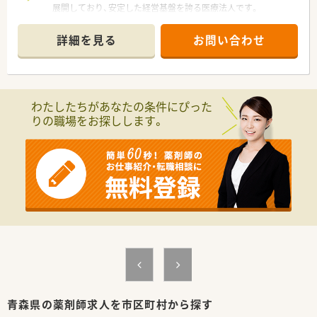
展開しており、安定した経営基盤を誇る医療法人です。
■地域密着型の店舗運営を大切にしており、大手チェーンにはな
い柔軟な対応と、患者様一人ひとりに寄り添う姿勢が特徴です。
詳細を見る
お問い合わせ
■薬剤師の教育や福利厚生の充実に力を入れており、職員が長く
安心して働き続けられる環境づくりを常に追求しています。
【店舗情報と応需状況について】
■JR五能線の鰺ケ沢駅から徒歩13分ほどの場所に位置してお
わたしたちがあなたの条件にぴった
り、お車での通勤も可能な利便性の高い環境が整っています。
りの職場をお探しします。
■近隣の総合病院から内科や外科を含む多科目の処方箋を応需
しており、幅広い知識を習得することが可能です。
■薬剤師複数名体制で業務を分担しており、事務スタッフとの連
携も円滑で、一人ひとりの負担が少ない体制を構築しています。
【求人情報について】
■正社員として安定して働きたい方を募集しており、年収は440
万円から最大800万円という高待遇での提示が可能です。
■昇給は年1回、賞与は年2回で合計3.5ヶ月分の実績があるな
ど、日々の頑張りがしっかりと給与に反映される仕組みです。
■転勤の心配がないため、腰を据えて地域の方々と信頼関係を築
きながら、長期的なキャリアを形成することが可能になります。
【想定されるキャリアイメージ】
■総合科目に対応する調剤スキルを磨きながら、認定薬剤師の取
青森県の薬剤師求人を市区町村から探す
得支援制度を活用して、専門性をさらに高めていけます。