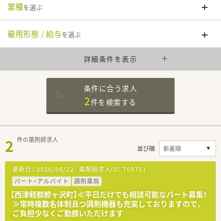
業種
を選ぶ
雇用形態 / 給与
を選ぶ
詳細条件を表示
条件に合う求人
2
件を
検索する
2
件の薬剤師求人
並び順
更新日：
2026/06/22
薬剤師求人ID：
708751
パート・アルバイト
調剤薬局
【西津軽郡鰺ヶ沢町】≪平日だけでも相談可能なパート募集！
≫常時複数名体制且つ調剤機器も充実しておりますので、
ご負担少なくご勤務いただけます