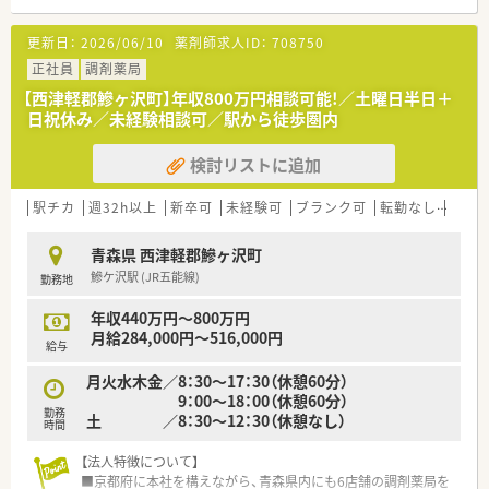
【店舗情報と応需状況について】
更新日：
2026/06/10
薬剤師求人ID：
708750
■JR五能線の鰺ケ沢駅から徒歩13分ほどの場所に位置してお
り、お車での通勤も可能な利便性の高い環境が整っています。
正社員
調剤薬局
■近隣の総合病院から内科や外科を含む多科目の処方箋を応需
【西津軽郡鰺ヶ沢町】年収800万円相談可能!／土曜日半日＋
しており、幅広い知識を習得することが可能です。
日祝休み／未経験相談可／駅から徒歩圏内
■薬剤師複数名体制で業務を分担しており、事務スタッフとの連
携も円滑で、一人ひとりの負担が少ない体制を構築しています。
検討リストに追加
【想定されるキャリアイメージ】
■総合科目に対応する調剤スキルを磨きながら、認定薬剤師の取
駅チカ
週32h以上
新卒可
未経験可
ブランク可
転勤なし
車通
得支援制度を活用して、専門性をさらに高めていけます。
■在宅医療の現場で経験を積むことにより、これからの時代に求
青森県 西津軽郡鰺ヶ沢町
められる在宅特化型の薬剤師としてのキャリアを築けます。
鰺ケ沢駅 (JR五能線)
勤務地
■教育制度が充実しているため、将来的には店舗運営や後輩の育
成に携わる管理薬剤師へのステップアップも目指せます。
年収440万円～800万円
月給284,000円～516,000円
給与
月火水木金／8：30～17：30（休憩60分）
9：00～18：00（休憩60分）
勤務
土 ／8：30～12：30（休憩なし）
時間
【法人特徴について】
■京都府に本社を構えながら、青森県内にも6店舗の調剤薬局を