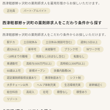
西津軽郡鰺ヶ沢町の薬剤師求人を雇用形態からお探しいただけます。
正社員
パート・アルバイト
西津軽郡鰺ヶ沢町の薬剤師求人をこだわり条件から探す
西津軽郡鰺ヶ沢町の薬剤師求人をこだわり条件からお探しいただけます。
駅チカ
土日祝休み
土日休み(相談可含む)
週休2.5日以上
週32h以上
新卒可
未経験可
ブランク可
Ｗワーク可
~18時までの職場
残業なし(ほぼなし含む)
転勤なし
車通勤可
高給与(600万円以上)
高時給(2,500円以上)
60歳以上可
新規オープン
扶養内勤務OK
認定薬剤師取得支援あり
教育制度あり
シフト制
大手チェーン以外
ヘルプ体制充実
生活環境充実
新幹線近く
総合科目
高収入
在宅
積雪なし
積雪あり
リゾート