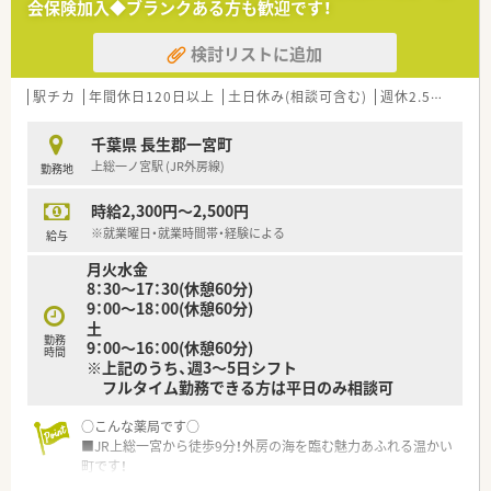
会保険加入◆ブランクある方も歓迎です！
検討リストに追加
駅チカ
年間休日120日以上
土日休み(相談可含む)
週休2.5日以上
千葉県 長生郡一宮町
上総一ノ宮駅 (JR外房線)
勤務地
時給2,300円～2,500円
※就業曜日・就業時間帯・経験による
給与
月火水金
8：30～17：30(休憩60分)
9：00～18：00(休憩60分)
土
勤務
9：00～16：00(休憩60分)
時間
※上記のうち、週3～5日シフト
フルタイム勤務できる方は平日のみ相談可
○こんな薬局です○
■JR上総一宮から徒歩9分！外房の海を臨む魅力あふれる温かい
町です！
■毎年新卒も入社しており、活気のある薬局です。