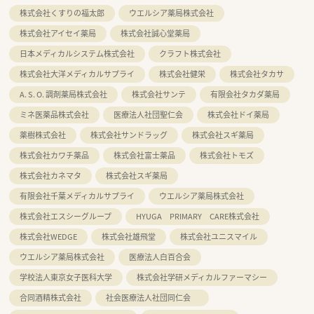
株式会社くすりの福太郎
ウエルシア薬局株式会社
株式会社アイセイ薬局
株式会社誠心堂薬局
日本メディカルシステム株式会社
クラフト株式会社
株式会社大洋メディカルサプライ
株式会社健栄
株式会社タカサ
A. S. O. 調剤薬局株式会社
株式会社サンテ
有限会社タカダ薬局
ミネ医薬品株式会社
医療法人社団聖仁会
株式会社ドイ薬局
薬樹株式会社
株式会社サンドラッグ
株式会社スギ薬局
株式会社カワチ薬品
株式会社富士薬品
株式会社トモズ
株式会社カネマタ
株式会社スギ薬局
有限会社千葉メディカルサプライ
ウエルシア薬局株式会社
株式会社エスシーグループ
HYUGA PRIMARY CARE株式会社
株式会社WEDGE
株式会社雄飛堂
株式会社ユニスマイル
ウエルシア薬局株式会社
医療法人白百合会
学校法人東京女子医科大学
株式会社学研メディカルファーマシー
合同酒精株式会社
社会医療法人社団同仁会