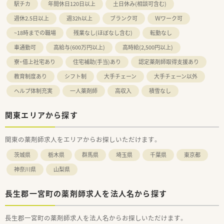
駅チカ
年間休日120日以上
土日休み(相談可含む)
週休2.5日以上
週32h以上
ブランク可
Ｗワーク可
~18時までの職場
残業なし(ほぼなし含む)
転勤なし
車通勤可
高給与(600万円以上)
高時給(2,500円以上)
寮・借上社宅あり
住宅補助(手当)あり
認定薬剤師取得支援あり
教育制度あり
シフト制
大手チェーン
大手チェーン以外
ヘルプ体制充実
一人薬剤師
高収入
積雪なし
関東エリアから探す
関東の薬剤師求人をエリアからお探しいただけます。
茨城県
栃木県
群馬県
埼玉県
千葉県
東京都
神奈川県
山梨県
長生郡一宮町の薬剤師求人を法人名から探す
長生郡一宮町の薬剤師求人を法人名からお探しいただけます。