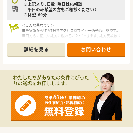
※上記より、日数・曜日は応相談
勤務
平日のみ希望の方もご相談ください！
時間
※休憩：60分
＜こんな薬局です＞
■最寄駅から徒歩7分でアクセス◎マイカー通勤も可能です。
■面対応で幅広い処方に触れることができます。処方箋枚数は1
日50～60枚程です。
■調剤併設ドラッグストア…従業員割引制度もあり、ご就業後の
詳細を見る
お問い合わせ
お買い物にも便利♪
<こんな会社です>
■千葉県をメインに調剤店舗を約100店舗展開。
■調剤薬局、ドラッグストア、予防事業、介護事業を展開し、セル
わたしたちがあなたの条件にぴった
フメディケーションから在宅医療まで地域医療に幅広く貢献し
りの職場をお探しします。
ています。
■セルフメディケーションと在宅医療を推進し、看護師や管理栄
養士、ケアマネージャー、登録販売者など幅広い職種の従業員が
在籍しており職種を超えた連携で地域の健康をサポートしてい
ます。
■全店で分離申請となっており、調剤業務に専念できる就業環境
となっております。レジ打ちや品出しは行わず、薬局を併設して
いない店舗への配属はございません。
■調剤併設ドラッグストアや総合病院門、在宅医療専門など様々
なタイプの薬局があり、活躍の場が幅広く用意されております。