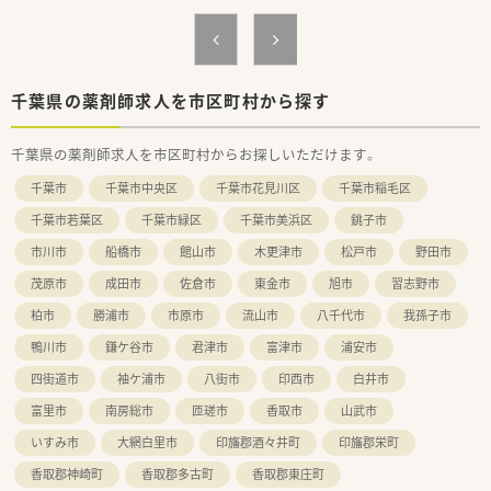
ご希望の方には在宅医療の分野などへ進んでいくことも可能で、
薬剤師としてスキルアップを目指していけます。
千葉県の薬剤師求人を市区町村から探す
千葉県の薬剤師求人を市区町村からお探しいただけます。
千葉市
千葉市中央区
千葉市花見川区
千葉市稲毛区
千葉市若葉区
千葉市緑区
千葉市美浜区
銚子市
市川市
船橋市
館山市
木更津市
松戸市
野田市
茂原市
成田市
佐倉市
東金市
旭市
習志野市
柏市
勝浦市
市原市
流山市
八千代市
我孫子市
鴨川市
鎌ケ谷市
君津市
富津市
浦安市
四街道市
袖ケ浦市
八街市
印西市
白井市
富里市
南房総市
匝瑳市
香取市
山武市
いすみ市
大網白里市
印旛郡酒々井町
印旛郡栄町
香取郡神崎町
香取郡多古町
香取郡東庄町