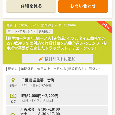
■若い方の多く働く薬局ですが、サーフィンを楽しむ方や、夏に
詳細を見る
お問い合わせ
は海水浴客も訪れるこの地に暮らす住民のみなさまを支える、地
域密着型の薬局です。
■産休育休の実績多数！安定して働くことのできる職場です。
更新日：
2026/08/07
薬剤師求人ID：
628606
パート・アルバイト
調剤薬局
【長生郡一宮町/上総一ノ宮】★急募！≪フルタイム勤務でき
る方歓迎♪≫面対応で複数科目を応需◎週3～5日シフト制
◆経営基盤が安定したドラッグストアチェーンです！
検討リストに追加
駅チカ
年間休日120日以上
土日休み(相談可含む)
週休2.5日以上
千葉県 長生郡一宮町
上総一ノ宮駅 (JR外房線)
勤務地
時給2,000円～2,200円
※経験・条件等考慮し決定
給与
月火水金 8：30～18：00
木土 8：30～17：00