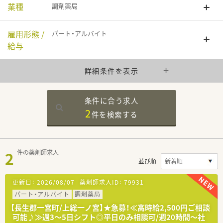
業種
調剤薬局
雇用形態 /
パート・アルバイト
給与
詳細条件を表示
条件に合う求人
2
件を
検索する
2
件の薬剤師求人
並び順
更新日：
2026/08/07
薬剤師求人ID：
79931
パート・アルバイト
調剤薬局
【長生郡一宮町/上総一ノ宮】★急募！≪高時給2,500円ご相談
可能♪≫週3～5日シフト◎平日のみ相談可/週20時間～社