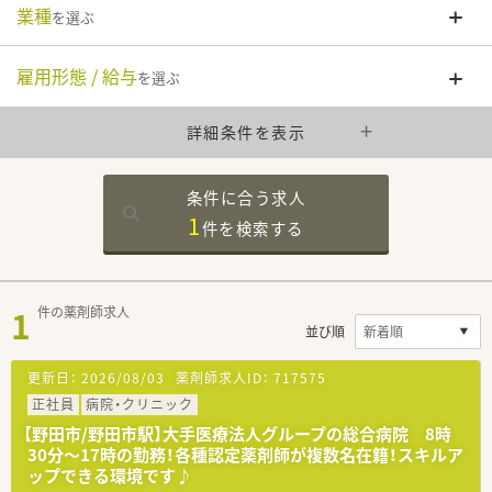
業種
を選ぶ
雇用形態 / 給与
を選ぶ
詳細条件を表示
条件に合う求人
1
件を
検索する
1
件の薬剤師求人
並び順
更新日：
2026/08/03
薬剤師求人ID：
717575
正社員
病院・クリニック
【野田市/野田市駅】大手医療法人グループの総合病院 8時
30分～17時の勤務！各種認定薬剤師が複数名在籍！スキルア
ップできる環境です♪