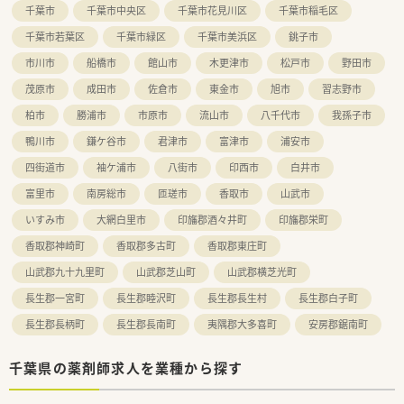
千葉市
千葉市中央区
千葉市花見川区
千葉市稲毛区
千葉市若葉区
千葉市緑区
千葉市美浜区
銚子市
市川市
船橋市
館山市
木更津市
松戸市
野田市
茂原市
成田市
佐倉市
東金市
旭市
習志野市
柏市
勝浦市
市原市
流山市
八千代市
我孫子市
鴨川市
鎌ケ谷市
君津市
富津市
浦安市
四街道市
袖ケ浦市
八街市
印西市
白井市
富里市
南房総市
匝瑳市
香取市
山武市
いすみ市
大網白里市
印旛郡酒々井町
印旛郡栄町
香取郡神崎町
香取郡多古町
香取郡東庄町
山武郡九十九里町
山武郡芝山町
山武郡横芝光町
長生郡一宮町
長生郡睦沢町
長生郡長生村
長生郡白子町
長生郡長柄町
長生郡長南町
夷隅郡大多喜町
安房郡鋸南町
千葉県の薬剤師求人を業種から探す