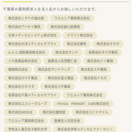
千葉県の薬剤師求人を法人名からお探しいただけます。
株式会社くすりの福太郎
ウエルシア薬局株式会社
株式会社アイセイ薬局
株式会社誠心堂薬局
日本メディカルシステム株式会社
クラフト株式会社
株式会社大洋メディカルサプライ
株式会社健栄
株式会社タカサ
A. S. O. 調剤薬局株式会社
株式会社サンテ
有限会社タカダ薬局
ミネ医薬品株式会社
医療法人社団聖仁会
株式会社ドイ薬局
薬樹株式会社
株式会社サンドラッグ
株式会社スギ薬局
株式会社カワチ薬品
株式会社富士薬品
株式会社トモズ
株式会社カネマタ
株式会社スギ薬局
有限会社千葉メディカルサプライ
ウエルシア薬局株式会社
株式会社エスシーグループ
HYUGA PRIMARY CARE株式会社
株式会社WEDGE
株式会社雄飛堂
株式会社ユニスマイル
ウエルシア薬局株式会社
医療法人白百合会
学校法人東京女子医科大学
株式会社学研メディカルファーマシー