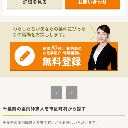
詳細を見る
お問い合わせ
要な拠点となっています。
■千葉県がん診療連携協力病院に指定されておりがん領域も専
門的な治療を多く行っています。
■認定薬剤師の取得実績も多数あり、グループメリットを生かし
た教育体制でスキルアップが可能です。
わたしたちがあなたの条件にぴった
りの職場をお探しします。
≪業務内容≫
■調剤業務（入院患者様中心）
■病棟薬剤業務、薬剤管理指導業務
■注射無菌調整業務（抗がん剤、TPN）
■医薬品情報管理業務
■院内ラウンド（NST、緩和ケア、がん化学療法指導、AST、ICT、
褥瘡、等）
■入退院支援などのチーム医療への参加
≪おすすめポイント≫
■職員本人とその家族を補償する医療費還付制度など福利厚生
が充実しています。
■新人教育は個々人に合わせた教育スケジュールを作成し、教育
を行っています。
■各種認定薬剤師の取得や学会発表にも取り組んでいます。
千葉県の薬剤師求人を市区町村から探す
■院内託児所も完備しており、子育てとの両立も図れる環境で
す。
千葉県の薬剤師求人を市区町村からお探しいただけます。