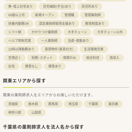
寮・借上社宅あり
住宅補助(手当)あり
託児所あり
60歳以上可
新規オープン
管理職
管理薬剤師
扶養内勤務OK
認定薬剤師取得支援あり
教育制度あり
シフト制
かかりつけ薬剤師
大手チェーン
大手チェーン以外
ヘルプ体制充実
一人薬剤師
当直・夜勤あり
22時以降勤務あり
賃貸物件（家具付き）
生活環境充実
空港近く
短期・スポット
夜間のみ
総合科目
高収入
在宅
積雪なし
積雪あり
関東エリアから探す
関東の薬剤師求人をエリアからお探しいただけます。
茨城県
栃木県
群馬県
埼玉県
千葉県
東京都
神奈川県
山梨県
千葉県の薬剤師求人を法人名から探す