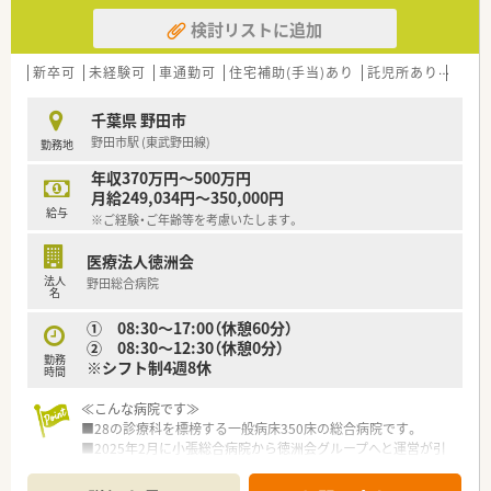
検討リストに追加
新卒可
未経験可
車通勤可
住宅補助(手当)あり
託児所あり
認定
千葉県 野田市
野田市駅 (東武野田線)
勤務地
年収370万円～500万円
月給249,034円～350,000円
給与
※ご経験・ご年齢等を考慮いたします。
医療法人徳洲会
法人
野田総合病院
名
① 08:30～17:00（休憩60分）
② 08:30～12:30（休憩0分）
勤務
※シフト制4週8休
時間
≪こんな病院です≫
■28の診療科を標榜する一般病床350床の総合病院です。
■2025年2月に小張総合病院から徳洲会グループへと運営が引
き継がれました。
■二次救急指定病院として、野田市周辺の急性期医療を支える重