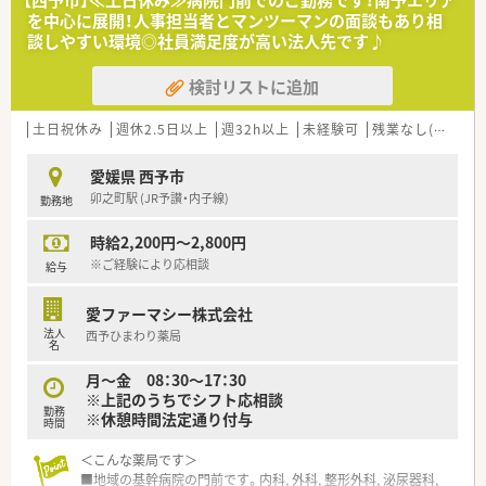
【西予市】≪土日休み≫病院門前でのご勤務です！南予エリア
ります。誰もが安心して働ける職場づくりを目指しています。
を中心に展開！人事担当者とマンツーマンの面談もあり相
＜研修制度＞
■地域のお客様と共に取り組む地域支援・社会貢献活動も活発に
談しやすい環境◎社員満足度が高い法人先です♪
■ご入職後は実務を通じて一連の業務を習得頂きます。
行っております。
検討リストに追加
＜法人特徴＞
＜こんな方にもオススメ＞
■愛媛県内にて店舗展開中の企業です。
■週2日～ご相談可能！フルタイムでのご勤務が難しい方
転居を伴う店舗異動はございませんので地元で長く働きたい
■いざという時のフォロー体制があるチェーン薬局をご検討中
土日祝休み
週休2.5日以上
週32h以上
未経験可
残業なし(ほぼなし含む)
とお考えの方にもおすすめです。
の方
■社長も薬剤師として現場に出ておられます。
■週20時間～社会保険に加入したい方
愛媛県 西予市
現場目線で何でもご相談頂ける環境で安心してお仕事可能で
卯之町駅 (JR予讃・内子線)
勤務地
す。
などお気軽にご相談ください！
時給2,200円～2,800円
＜こんな方にもオススメ＞
■異動等なく長く働きたいとお考えの方
※ご経験により応相談
給与
■残業少なめの環境をお探しの方
等々…少しでも気になった方はお気軽にお問い合わせ下さい。
愛ファーマシー株式会社
法人
西予ひまわり薬局
名
月～金 08：30～17：30
※上記のうちでシフト応相談
勤務
※休憩時間法定通り付与
時間
＜こんな薬局です＞
■地域の基幹病院の門前です。内科, 外科, 整形外科, 泌尿器科,