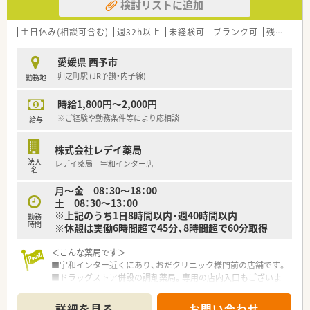
検討リストに追加
土日休み(相談可含む)
週32h以上
未経験可
ブランク可
残業なし(ほぼなし含む)
愛媛県 西予市
卯之町駅 (JR予讃・内子線)
勤務地
時給1,800円～2,000円
※ご経験や勤務条件等により応相談
給与
株式会社レデイ薬局
法人
レデイ薬局 宇和インター店
名
月～金 08：30～18：00
土 08：30～13：00
※上記のうち1日8時間以内・週40時間以内
勤務
時間
※休憩は実働6時間超で45分、8時間超で60分取得
＜こんな薬局です＞
■宇和インター近くにあり、おだクリニック様門前の店舗です。
■ドラッグストア併設の調剤薬局。専用の店内入口もございま
す。
■駐車場は大変広々としており、お車通勤時もスムーズ。
詳細を見る
お問い合わせ