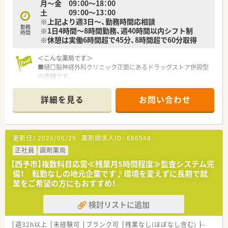
月～金 09：00～18：00
したインストア型、そのインストア型の中でも化粧品を専門に扱
土 09：00～13：00
うコスメ店など地域のお客様のニーズに合わせた店舗展開をし
※上記より週3日～、勤務時間応相談
ております。
勤務
※1日4時間～8時間勤務、週40時間以内シフト制
■ツルハグループとして瀬戸内海圏にてドミナント展開を強化
時間
※休憩は実働6時間超で45分、8時間超で60分取得
している地域№１のドラッグチェーンです。
今後も更に、ドラッグストアと調剤薬局の併設店を標準型店舗
＜こんな薬局です＞
として、利便性と専門性を兼ね備えた店舗展開を図って参りま
■樋口脳神経外科クリニック正面にあるドラッグストア併設型
す。
の店舗です。
■愛媛県を中心に四国・中国エリアに228店舗展開しておりま
■駐車場は広々しており道路沿いにありますのでお車での通勤
す。現在約3割が調剤取扱店舗です。
も問題ありません。
■様々な福利厚生制度で、業界トップクラスの満足度を誇ってお
詳細を見る
お問い合わせ
■背もたれつきのソファーもあり、患者様はゆったりとお待ち頂
ります。誰もが安心して働ける職場づくりを目指しています。
くことも、
■地域のお客様と共に取り組む地域支援・社会貢献活動も活発に
ドラッグストアにてお買い物しながらお待ち頂くこともでき
行っております。
ます。
更新日：
2026/06/29
薬剤師求人ID：
686548
■投薬口は立ち投薬・座り投薬どちらも対応できるよう窓口がご
＜こんな方にもオススメ＞
ざいます。
正社員
調剤薬局
■複数店舗展開している規模の薬局を希望している方
■薬剤師は2名在籍されています。
■福利厚生などがしっかりしている企業で働きたい方
【西予市】複数科目応需≪残業月5時間程度≫監査システム完
等々、気になる方はお気軽にお問い合わせ下さい。
備！ 転勤なしの地元企業です♪環境を変えずに長期で就
＜業務内容＞
業をご希望の方にもおすすめ！
■脳神経外科の処方箋を主に対応いたします。
■処方箋枚数は1日平均40枚/日となります。
検討リストに追加
■調剤・投薬・監査・OTC販売など薬剤師業務全般をお願い致しま
す。
■ドラッグストア併設店ではございますが、調剤薬局業務専任で
週32h以上
未経験可
ブランク可
残業なし(ほぼなし含む)
転勤な