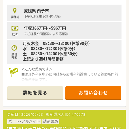
ご勤務頂きます。
■在宅業務は現状ございません。
愛媛県 西予市
■電子薬歴・Vマス導入されています。
下宇和駅 (JR予讃・内子線)
勤務地
＜研修制度＞
年収386万円～596万円
■ご入職後は現場にてOJT研修を行います。
■環境の変化に応じ、ステージに合った研修を実施しておりま
※ご経験や面接等により応相談
給与
す。薬剤師職に特化した研修を経験に応じて準備しております。
月火木金 08：30～18：00（休憩90分）
実技研修では実際の業務さながらの体験とともに、幅広く薬剤
水 08：30～12：30（休憩0分）
師の仕事を学び、仕事への理解を深めることが出来ます。
土 08：30～14：00（休憩30分）
勤務
時間
上記より週41時間勤務
＜法人特徴＞
調剤薬局を併設している調剤併設型、「フジでのお買い物のつい
＜こんな薬局です＞
でにあのお薬や化粧品を・・・」というお客様の生活シーンに対応
■整形外科を中心に内科から皮膚科前診察している診療所門前
したインストア型、そのインストア型の中でも化粧品を専門に扱
の調剤薬局です。
うコスメ店など地域のお客様のニーズに合わせた店舗展開をし
■電子薬歴・重量監査システム導入済みです！
ております。
■近隣にドミナント展開しているのでいざと言う時の応援体制
■ツルハグループとして瀬戸内海圏にてドミナント展開を強化
詳細を見る
お問い合わせ
もしっかりあります。
している地域№１のドラッグチェーンです。
今後も更に、ドラッグストアと調剤薬局の併設店を標準型店舗
＜業務内容＞
として、利便性と専門性を兼ね備えた店舗展開を図って参りま
■外来処方箋のご対応を主にお願いいたします。
す。
更新日：
2026/06/23
薬剤師求人ID：
470678
■在宅患者様のご対応も状況にあわせて対応されています。
■愛媛県を中心に四国・中国エリアに228店舗展開しておりま
ご経験やご入職後の状況に応じてご対応頂く場合がございま
パート・アルバイト
調剤薬局
す。現在約3割が調剤取扱店舗です。
す。
■様々な福利厚生制度で、業界トップクラスの満足度を誇ってお