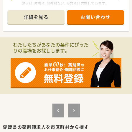
婦人科, 皮膚科, 脳外科など、複数科目応需しています。
■採用品目数は1,400品目です。
詳細を見る
お問い合わせ
＜業務内容＞
■調剤、監査、投薬、薬歴管理等、薬剤師業務全般をお願いしま
す。
■処方箋枚数は80枚/日です。
わたしたちがあなたの条件にぴった
＜研修体制＞
りの職場をお探しします。
■入社後、店舗にて先輩薬剤師から実務を通して指導いただきま
す。
通常より多めの人員体制があるため、入社後お互いにフォロー
しながら慣れることのできる環境です。
■教育・勉強会開催が大変充実しています。
処方医を招いて研修会、社内学術大会の開催（年1回）、
医療安全研修（年2回）、製薬メーカーによる医療品勉強会(月1
回)、
地域の医師会・薬剤師主催の勉強会、薬剤師会学術大会（全国・
県）、
企業主催の医療セミナー(在宅・介護関連など) 等々学べる機
会が多数ございます！
＜法人特徴＞
■愛媛県にて20店舗以上展開中の薬局チェーンです。
愛媛県の薬剤師求人を市区町村から探す
■南予エリアには複数店舗展開されています。