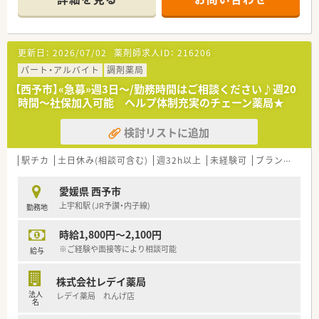
■近くには夜遅くまで営業しているスーパーもあり、お帰りの際
も立ち寄ることができます。
■薬剤師は常時2～3名体制。
■電子薬歴・分包機（円盤）導入されています。
更新日：
2026/07/02
薬剤師求人ID：
216206
＜業務内容＞
パート・アルバイト
調剤薬局
■透析をはじめ循環器科・泌尿器科、眼科の処方箋を主に応需し
【西予市】«急募»週3日～/勤務時間はご相談ください♪週20
ています。
時間～社保加入可能 ヘルプ体制充実のチェーン薬局★
■処方箋枚数は1日平均51枚/日。
■調剤・投薬・監査・OTC販売など薬剤師業務全般をお願いしま
検討リストに追加
す。
■ドラッグストア併設店ではございますが、調剤薬局業務専任で
ご勤務頂きます。
駅チカ
土日休み(相談可含む)
週32h以上
未経験可
ブランク可
残
■投薬口は2カ所、立ち投薬・座り投薬どちらでも対応できるよ
うになっています。
愛媛県 西予市
■外来処方の対応だけでなく在宅業務もございます。
上宇和駅 (JR予讃・内子線)
勤務地
ご経験や配属後の状況に応じてご担当頂く場合がございま
す。
時給1,800円～2,100円
＜研修制度＞
※ご経験や面接等により相談可能
給与
■ご入職後は現場にてOJT研修を行います。
株式会社レデイ薬局
＜法人特徴＞
法人
レデイ薬局 れんげ店
調剤薬局を併設している調剤併設型、「フジでのお買い物のつい
名
でにあのお薬や化粧品を・・・」というお客様の生活シーンに対応