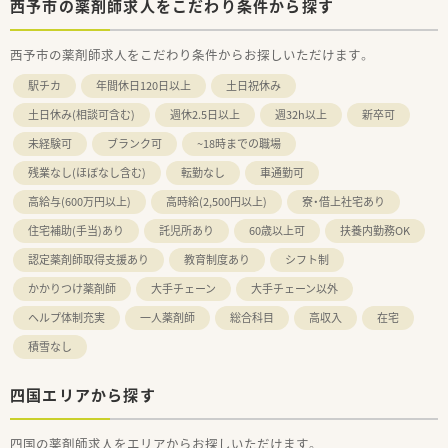
西予市の薬剤師求人をこだわり条件から探す
西予市の薬剤師求人をこだわり条件からお探しいただけます。
駅チカ
年間休日120日以上
土日祝休み
土日休み(相談可含む)
週休2.5日以上
週32h以上
新卒可
未経験可
ブランク可
~18時までの職場
残業なし(ほぼなし含む)
転勤なし
車通勤可
高給与(600万円以上)
高時給(2,500円以上)
寮・借上社宅あり
住宅補助(手当)あり
託児所あり
60歳以上可
扶養内勤務OK
認定薬剤師取得支援あり
教育制度あり
シフト制
かかりつけ薬剤師
大手チェーン
大手チェーン以外
ヘルプ体制充実
一人薬剤師
総合科目
高収入
在宅
積雪なし
四国エリアから探す
四国の薬剤師求人をエリアからお探しいただけます。