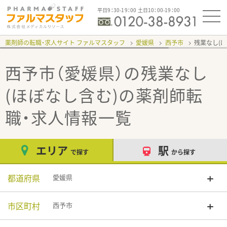
平日9：30-19：00 土日10：00-19：00
薬剤師の転職・求人サイト ファルマスタッフ
愛媛県
西予市
残業なし(
西予市（愛媛県）の残業なし
(ほぼなし含む)
の薬剤師転
職・求人情報一覧
エリア
駅
で探す
から探す
都道府県
愛媛県
市区町村
西予市