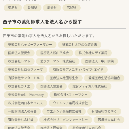
徳島県
香川県
愛媛県
高知県
西予市の薬剤師求人を法人名から探す
西予市の薬剤師求人を法人名からお探しいただけます。
株式会社ハッピーファーマシー
株式会社えひめ保健企画
医療法人聖愛会
医療法人松山平成会
株式会社レデイ薬局
株式会社トマト
愛ファーマシー株式会社
医療法人 中川病院
株式会社ヒロセファーマ
有限会社アメニティ・ライフ・エイド
有限会社テンタートル
医療法人社団慈生会
愛媛医療生活協同組合
株式会社カナエ
医療法人鶯友会
総合メディカル株式会社
株式会社Yell Pharmacy
株式会社Kファーマシー
株式会社西日本セイムス
ウエルシア薬局株式会社
一般財団法人積善会
ウエルシア薬局株式会社
有限会社ひめやく
有限会社れんげ堂
株式会社リエゾンファーマシー
医療法人厚仁会
医療法人聖光会
医療法人団伸会
社会医療法人同心会