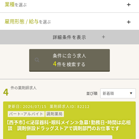
業種
を選ぶ
雇用形態 / 給与
を選ぶ
詳細条件を表示
条件に合う求人
4
件を
検索する
4
件の薬剤師求人
並び順
更新日：
2026/07/15
薬剤師求人ID：
82212
パート・アルバイト
調剤薬局
【西予市】≪泌尿器科・眼科メイン≫急募！勤務日・時間は応相
談 調剤併設ドラッグストアで調剤部門のお仕事です