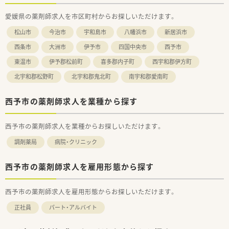
皆さんお休みが取りやすいよう、協力し合う関係性を大切にし
愛媛県の薬剤師求人を市区町村からお探しいただけます。
ておりますので、店舗間で応援もございます。
■女性の多い職場ですので産休、育児休暇等福利厚生面も充実
松山市
今治市
宇和島市
八幡浜市
新居浜市
し、勤務状況（時間、休日等）も柔軟に対応しています。
■月に一度おやつ代が支給され、みんなでケーキを食べる等職員
西条市
大洲市
伊予市
四国中央市
西予市
同士の親睦を深める制度もございます。
東温市
伊予郡松前町
喜多郡内子町
西宇和郡伊方町
■eラーニング・各種資格の取得支援もございます。
研修費の補助制度を設け、研修会参加を積極的にサポートして
北宇和郡松野町
北宇和郡鬼北町
南宇和郡愛南町
います。
（取得実績例）ケアマネージャー・認定実務実習指導薬剤師・公認
スポーツファーマシスト など
西予市の薬剤師求人を業種から探す
■人事担当者と1対1で対話する時間を作っています。
業務改善・社内問題の解決に向けて取り組んでいます。
西予市の薬剤師求人を業種からお探しいただけます。
調剤薬局
病院・クリニック
西予市の薬剤師求人を雇用形態から探す
西予市の薬剤師求人を雇用形態からお探しいただけます。
正社員
パート・アルバイト