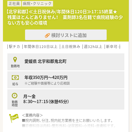
■建物もきれいで、静かな環境。働きやすい職場です。
正社員
病院・クリニック
【北宇和郡】≪土日祝休み/年間休日120日≫17：15終業★
＜法人特徴＞
残業ほとんどありません！ 薬剤師3名在籍で病院経験の少
■創立60年以上の歴史ある法人です。
ない方も安心の環境
病院、診療所の運営など医療の提供だけでなく、障害医療福祉
や知的障害福祉、身体障害福祉、
検討リストに追加
高齢者福祉、児童福祉、福祉領域に関する相談支援や教育・研
修・研究など、
人間尊重の精神を基本に総合医療福祉施設を目指して創立さ
駅チカ
年間休日120日以上
土日祝休み
週32h以上
新卒可
未経
れました。
■岡山県・愛媛県にて関連施設の運営をされています。
愛媛県 北宇和郡鬼北町
勤務地
＜こんな方にもオススメ＞
■病院での勤務は未経験だけど、病院薬剤師としてのご勤務を希
年収350万円～420万円
望している方
■土日休みをご希望の方
※ご経験や面接等により応相談
給与
■夜勤なし・残業なしでプライベートとも両立させたい方
等々…少しでも気になった方はお気軽にお問い合わせ下さい。
月～金
8：30～17：15（休憩45分）
勤務
時間
＜業務内容＞
■院内調剤、分注、院内処方業務を主にお願いいたします。
■診療科目は内科・整形外科・泌尿器科・小児科・皮膚科です。