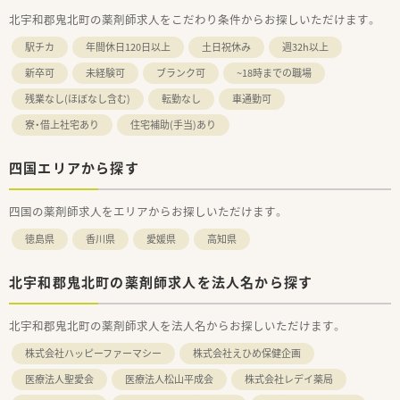
北宇和郡鬼北町の薬剤師求人をこだわり条件からお探しいただけます。
駅チカ
年間休日120日以上
土日祝休み
週32h以上
新卒可
未経験可
ブランク可
~18時までの職場
残業なし(ほぼなし含む)
転勤なし
車通勤可
寮・借上社宅あり
住宅補助(手当)あり
四国エリアから探す
四国の薬剤師求人をエリアからお探しいただけます。
徳島県
香川県
愛媛県
高知県
北宇和郡鬼北町の薬剤師求人を法人名から探す
北宇和郡鬼北町の薬剤師求人を法人名からお探しいただけます。
株式会社ハッピーファーマシー
株式会社えひめ保健企画
医療法人聖愛会
医療法人松山平成会
株式会社レデイ薬局