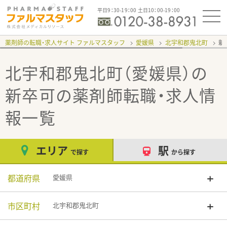
平日9：30-19：00 土日10：00-19：00
薬剤師の転職・求人サイト ファルマスタッフ
愛媛県
北宇和郡鬼北町
新
北宇和郡鬼北町（愛媛県）の
新卒可
の薬剤師転職・求人情
報一覧
エリア
駅
で探す
から探す
都道府県
愛媛県
市区町村
北宇和郡鬼北町