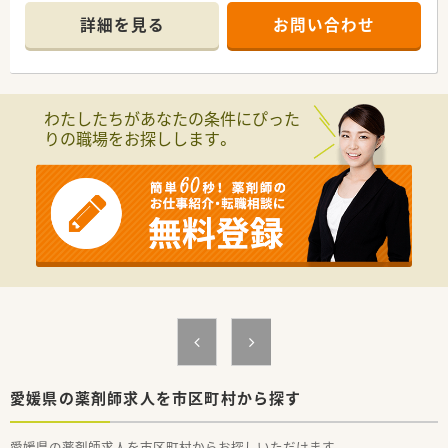
詳細を見る
お問い合わせ
＜研修制度＞
■ご入職後は実務を通じて一連の業務を習得いただきます。
＜こんな病院です＞
■総病床数約130床の一般病院です。
わたしたちがあなたの条件にぴった
■自然豊かで静かな環境。働きやすい職場です。
りの職場をお探しします。
＜法人特徴＞
■創立60年以上の歴史ある法人です。
病院、診療所の運営など医療の提供だけでなく、障害医療福祉
や知的障害福祉、身体障害福祉、
高齢者福祉、児童福祉、福祉領域に関する相談支援や教育・研
修・研究など、
人間尊重の精神を基本に総合医療福祉施設を目指して創立さ
れました。
■岡山県・愛媛県にて関連施設の運営をされています。
＜こんな方にもオススメ＞
■病院での勤務は未経験だけど、病院薬剤師としてのご勤務を希
望している方
■土日休みをご希望の方
愛媛県の薬剤師求人を市区町村から探す
■夜勤なし・残業なしでプライベートとも両立させたい方
等々…少しでも気になった方はお気軽にお問い合わせ下さい。
愛媛県の薬剤師求人を市区町村からお探しいただけます。