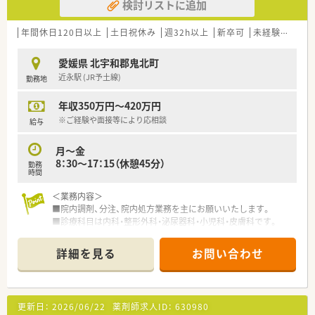
検討リストに追加
年間休日120日以上
土日祝休み
週32h以上
新卒可
未経験可
残業
愛媛県 北宇和郡鬼北町
近永駅 (JR予土線)
勤務地
年収350万円～420万円
※ご経験や面接等により応相談
給与
月～金
8：30～17：15（休憩45分）
勤務
時間
＜業務内容＞
■院内調剤、分注、院内処方業務を主にお願いいたします。
■診療科目は内科・整形外科・泌尿器科・小児科・皮膚科です。
■現在男性薬剤師の方のみ、常勤1名体制です。
詳細を見る
お問い合わせ
＜研修制度＞
■ご入職後は実務を通じて一連の業務を習得いただきます。
＜こんな病院です＞
更新日：
2026/06/22
薬剤師求人ID：
630980
■総病床数55床（現在）の一般病院です。