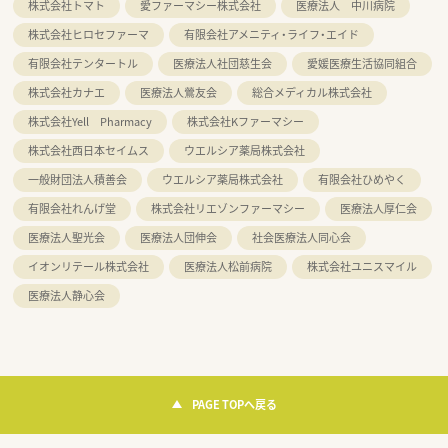
株式会社トマト
愛ファーマシー株式会社
医療法人 中川病院
株式会社ヒロセファーマ
有限会社アメニティ・ライフ・エイド
有限会社テンタートル
医療法人社団慈生会
愛媛医療生活協同組合
株式会社カナエ
医療法人鶯友会
総合メディカル株式会社
株式会社Yell Pharmacy
株式会社Kファーマシー
株式会社西日本セイムス
ウエルシア薬局株式会社
一般財団法人積善会
ウエルシア薬局株式会社
有限会社ひめやく
有限会社れんげ堂
株式会社リエゾンファーマシー
医療法人厚仁会
医療法人聖光会
医療法人団伸会
社会医療法人同心会
イオンリテール株式会社
医療法人松前病院
株式会社ユニスマイル
医療法人静心会
PAGE TOPへ戻る