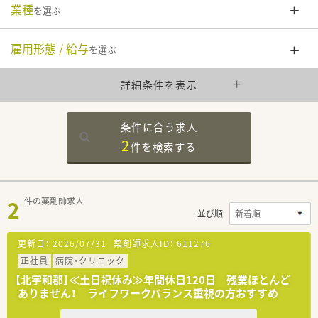
業種
を選ぶ
雇用形態 / 給与
を選ぶ
詳細条件を表示
条件に合う求人
2
件を
検索する
2
件の薬剤師求人
並び順
更新日：
2026/07/31
薬剤師求人ID：
611276
正社員
病院・クリニック
【北宇和郡】≪土日祝休み≫年間休日120日 残業ほとんど
ありません！ ライフワークバランス重視の方おすすめ