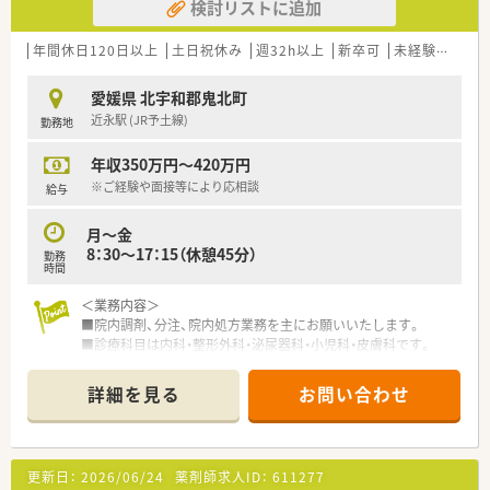
検討リストに追加
年間休日120日以上
土日祝休み
週32h以上
新卒可
未経験可
残業
愛媛県 北宇和郡鬼北町
近永駅 (JR予土線)
勤務地
年収350万円～420万円
※ご経験や面接等により応相談
給与
月～金
8：30～17：15（休憩45分）
勤務
時間
＜業務内容＞
■院内調剤、分注、院内処方業務を主にお願いいたします。
■診療科目は内科・整形外科・泌尿器科・小児科・皮膚科です。
■現在男性薬剤師の方のみ、常勤1名体制です。
詳細を見る
お問い合わせ
＜研修制度＞
■ご入職後は実務を通じて一連の業務を習得いただきます。
＜こんな病院です＞
更新日：
2026/06/24
薬剤師求人ID：
611277
■総病床数55床（現在）の一般病院です。