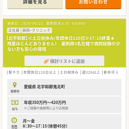
詳細を見る
お問い合わせ
更新日：
2026/06/22
薬剤師求人ID：
630980
正社員
病院・クリニック
【北宇和郡】≪土日祝休み/年間休日120日≫17：15終業★
残業ほとんどありません！ 薬剤師3名在籍で病院経験の少
ない方も安心の環境
検討リストに追加
駅チカ
年間休日120日以上
土日祝休み
週32h以上
新卒可
未経
愛媛県 北宇和郡鬼北町
勤務地
年収350万円～420万円
※ご経験や面接等により応相談
給与
月～金
8：30～17：15（休憩45分）
勤務