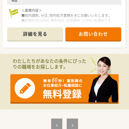
時間
＜業務内容＞
■院内調剤、分注、院内処方業務を主にお願いいたします。
■診療科目は内科・整形外科・泌尿器科・小児科・皮膚科です。
詳細を見る
お問い合わせ
＜研修制度＞
■ご入職後は実務を通じて一連の業務を習得いただきます。
＜こんな病院です＞
■総病床数約130床の一般病院です。
わたしたちがあなたの条件にぴった
■自然豊かで静かな環境。働きやすい職場です。
りの職場をお探しします。
＜法人特徴＞
■創立60年以上の歴史ある法人です。
病院、診療所の運営など医療の提供だけでなく、障害医療福祉
や知的障害福祉、身体障害福祉、
高齢者福祉、児童福祉、福祉領域に関する相談支援や教育・研
修・研究など、
人間尊重の精神を基本に総合医療福祉施設を目指して創立さ
れました。
■岡山県・愛媛県にて関連施設の運営をされています。
＜こんな方にもオススメ＞