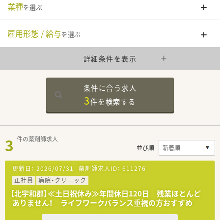
業種
を選ぶ
雇用形態 / 給与
を選ぶ
詳細条件を表示
条件に合う求人
3
件を
検索する
3
件の薬剤師求人
並び順
更新日：
2026/07/31
薬剤師求人ID：
611276
正社員
病院・クリニック
【北宇和郡】≪土日祝休み≫年間休日120日 残業ほとんど
ありません！ ライフワークバランス重視の方おすすめ