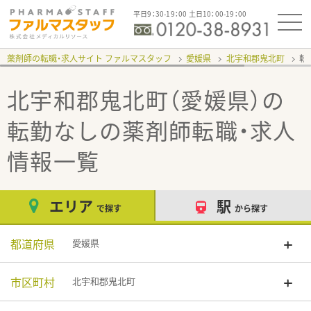
平日9：30-19：00 土日10：00-19：00
薬剤師の転職・求人サイト ファルマスタッフ
愛媛県
北宇和郡鬼北町
転
北宇和郡鬼北町（愛媛県）の
転勤なし
の薬剤師転職・求人
情報一覧
エリア
駅
で探す
から探す
都道府県
愛媛県
市区町村
北宇和郡鬼北町