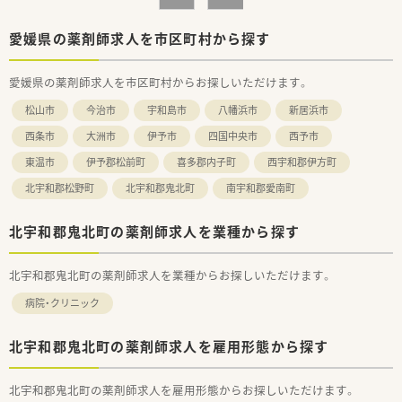
■病院での勤務は未経験だけど、病院薬剤師としてのご勤務を希
望している方
■土日休みをご希望の方
愛媛県の薬剤師求人を市区町村から探す
■夜勤なし・残業なしでプライベートとも両立させたい方
等々…少しでも気になった方はお気軽にお問い合わせ下さい。
愛媛県の薬剤師求人を市区町村からお探しいただけます。
松山市
今治市
宇和島市
八幡浜市
新居浜市
西条市
大洲市
伊予市
四国中央市
西予市
東温市
伊予郡松前町
喜多郡内子町
西宇和郡伊方町
北宇和郡松野町
北宇和郡鬼北町
南宇和郡愛南町
北宇和郡鬼北町の薬剤師求人を業種から探す
北宇和郡鬼北町の薬剤師求人を業種からお探しいただけます。
病院・クリニック
北宇和郡鬼北町の薬剤師求人を雇用形態から探す
北宇和郡鬼北町の薬剤師求人を雇用形態からお探しいただけます。