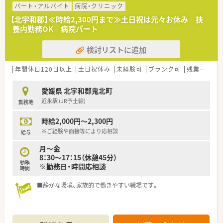
■建物もきれいで、静かな環境。働きやすい職場です。
パート・アルバイト
病院・クリニック
【北宇和郡】≪時給2,300円まで≫土日祝は元々お休み 扶
＜法人特徴＞
養内勤務OK 病院パート
■創立60年以上の歴史ある法人です。
病院、診療所の運営など医療の提供だけでなく、障害医療福祉
検討リストに追加
や知的障害福祉、身体障害福祉、
高齢者福祉、児童福祉、福祉領域に関する相談支援や教育・研
修・研究など、
年間休日120日以上
土日祝休み
未経験可
ブランク可
残業なし(ほぼなし含む)
人間尊重の精神を基本に総合医療福祉施設を目指して創立さ
れました。
愛媛県 北宇和郡鬼北町
■岡山県・愛媛県にて関連施設の運営をされています。
近永駅 (JR予土線)
勤務地
＜こんな方にもオススメ＞
時給2,000円～2,300円
■病院での勤務は未経験だけど、病院薬剤師としてのご勤務を希
望している方
※ご経験や面接等により応相談
給与
■土日休みをご希望の方
月～金
■夜勤なし・残業なしでプライベートとも両立させたい方
8：30～17：15（休憩45分）
等々…少しでも気になった方はお気軽にお問い合わせ下さい。
勤務
※勤務日・時間応相談
時間
■静かな環境、家族的で働きやすい職場です。