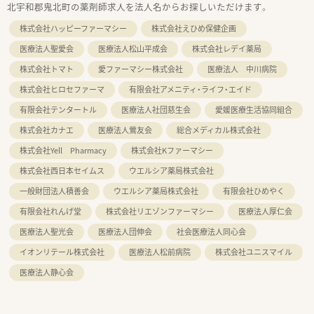
北宇和郡鬼北町の薬剤師求人を法人名からお探しいただけます。
株式会社ハッピーファーマシー
株式会社えひめ保健企画
医療法人聖愛会
医療法人松山平成会
株式会社レデイ薬局
株式会社トマト
愛ファーマシー株式会社
医療法人 中川病院
株式会社ヒロセファーマ
有限会社アメニティ・ライフ・エイド
有限会社テンタートル
医療法人社団慈生会
愛媛医療生活協同組合
株式会社カナエ
医療法人鶯友会
総合メディカル株式会社
株式会社Yell Pharmacy
株式会社Kファーマシー
株式会社西日本セイムス
ウエルシア薬局株式会社
一般財団法人積善会
ウエルシア薬局株式会社
有限会社ひめやく
有限会社れんげ堂
株式会社リエゾンファーマシー
医療法人厚仁会
医療法人聖光会
医療法人団伸会
社会医療法人同心会
イオンリテール株式会社
医療法人松前病院
株式会社ユニスマイル
医療法人静心会