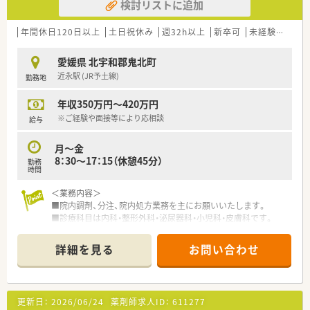
検討リストに追加
年間休日120日以上
土日祝休み
週32h以上
新卒可
未経験可
残業
愛媛県 北宇和郡鬼北町
近永駅 (JR予土線)
勤務地
年収350万円～420万円
※ご経験や面接等により応相談
給与
月～金
8：30～17：15（休憩45分）
勤務
時間
＜業務内容＞
■院内調剤、分注、院内処方業務を主にお願いいたします。
■診療科目は内科・整形外科・泌尿器科・小児科・皮膚科です。
■現在男性薬剤師の方のみ、常勤1名体制です。
詳細を見る
お問い合わせ
＜研修制度＞
■ご入職後は実務を通じて一連の業務を習得いただきます。
＜こんな病院です＞
更新日：
2026/06/24
薬剤師求人ID：
611277
■総病床数55床（現在）の一般病院です。