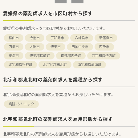
■病院での勤務は未経験だけど、病院薬剤師としてのご勤務を希
望している方
■土日休みをご希望の方
愛媛県の薬剤師求人を市区町村から探す
■夜勤なし・残業なしでプライベートとも両立させたい方
等々…少しでも気になった方はお気軽にお問い合わせ下さい。
愛媛県の薬剤師求人を市区町村からお探しいただけます。
松山市
今治市
宇和島市
八幡浜市
新居浜市
西条市
大洲市
伊予市
四国中央市
西予市
東温市
伊予郡松前町
喜多郡内子町
西宇和郡伊方町
北宇和郡松野町
北宇和郡鬼北町
南宇和郡愛南町
北宇和郡鬼北町の薬剤師求人を業種から探す
北宇和郡鬼北町の薬剤師求人を業種からお探しいただけます。
病院・クリニック
北宇和郡鬼北町の薬剤師求人を雇用形態から探す
北宇和郡鬼北町の薬剤師求人を雇用形態からお探しいただけます。