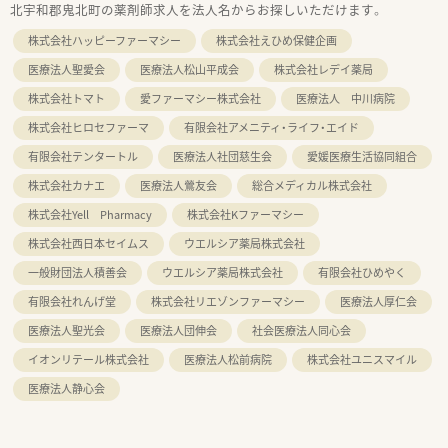
北宇和郡鬼北町の薬剤師求人を法人名からお探しいただけます。
株式会社ハッピーファーマシー
株式会社えひめ保健企画
医療法人聖愛会
医療法人松山平成会
株式会社レデイ薬局
株式会社トマト
愛ファーマシー株式会社
医療法人 中川病院
株式会社ヒロセファーマ
有限会社アメニティ・ライフ・エイド
有限会社テンタートル
医療法人社団慈生会
愛媛医療生活協同組合
株式会社カナエ
医療法人鶯友会
総合メディカル株式会社
株式会社Yell Pharmacy
株式会社Kファーマシー
株式会社西日本セイムス
ウエルシア薬局株式会社
一般財団法人積善会
ウエルシア薬局株式会社
有限会社ひめやく
有限会社れんげ堂
株式会社リエゾンファーマシー
医療法人厚仁会
医療法人聖光会
医療法人団伸会
社会医療法人同心会
イオンリテール株式会社
医療法人松前病院
株式会社ユニスマイル
医療法人静心会