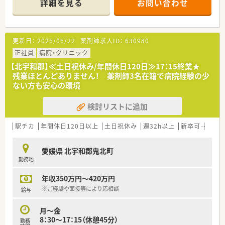
詳細を見る
お問い合わせ
更新日：
2026/06/22
薬剤師求人ID：
630980
正社員
病院・クリニック
【北宇和郡】≪土日祝休み/年間休日120日≫17：15終業★
残業ほとんどありません！ 薬剤師3名在籍で病院経験の少
ない方も安心の環境
検討リストに追加
駅チカ
年間休日120日以上
土日祝休み
週32h以上
新卒可
未経
愛媛県 北宇和郡鬼北町
勤務地
年収350万円～420万円
※ご経験や面接等により応相談
給与
月～金
8：30～17：15（休憩45分）
勤務