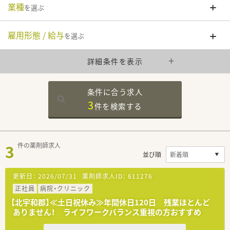
業種
を選ぶ
雇用形態 / 給与
を選ぶ
詳細条件を表示
条件に合う求人
3
件を
検索する
3
件の薬剤師求人
並び順
更新日：
2026/07/31
薬剤師求人ID：
611276
正社員
病院・クリニック
【北宇和郡】≪土日祝休み≫年間休日120日 残業ほとんど
ありません！ ライフワークバランス重視の方おすすめ