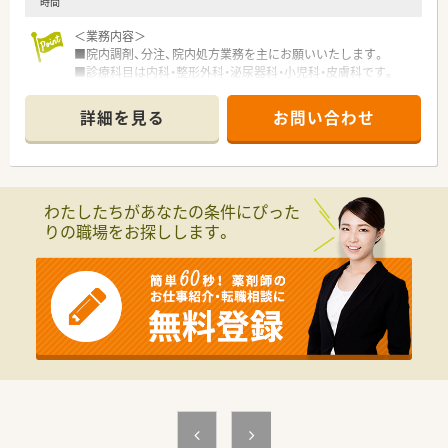
時間
＜業務内容＞
■院内調剤、分注、院内処方業務を主にお願いいたします。
■診療科目は内科・整形外科・泌尿器科・小児科・皮膚科です。
詳細を見る
お問い合わせ
＜研修制度＞
■ご入職後は実務を通じて一連の業務を習得いただきます。
＜こんな病院です＞
■総病床数約130床の一般病院です。
わたしたちがあなたの条件にぴった
■自然豊かで静かな環境。働きやすい職場です。
りの職場をお探しします。
＜法人特徴＞
■創立60年以上の歴史ある法人です。
病院、診療所の運営など医療の提供だけでなく、障害医療福祉
や知的障害福祉、身体障害福祉、
高齢者福祉、児童福祉、福祉領域に関する相談支援や教育・研
修・研究など、
人間尊重の精神を基本に総合医療福祉施設を目指して創立さ
れました。
■岡山県・愛媛県にて関連施設の運営をされています。
＜こんな方にもオススメ＞