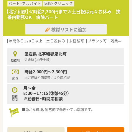
■建物もきれいで、静かな環境。働きやすい職場です。
パート・アルバイト
病院・クリニック
【北宇和郡】≪時給2,300円まで≫土日祝は元々お休み 扶
＜法人特徴＞
養内勤務OK 病院パート
■創立60年以上の歴史ある法人です。
病院、診療所の運営など医療の提供だけでなく、障害医療福祉
検討リストに追加
や知的障害福祉、身体障害福祉、
高齢者福祉、児童福祉、福祉領域に関する相談支援や教育・研
修・研究など、
年間休日120日以上
土日祝休み
未経験可
ブランク可
残業なし(ほぼなし含む)
人間尊重の精神を基本に総合医療福祉施設を目指して創立さ
れました。
愛媛県 北宇和郡鬼北町
■岡山県・愛媛県にて関連施設の運営をされています。
近永駅 (JR予土線)
勤務地
＜こんな方にもオススメ＞
時給2,000円～2,300円
■病院での勤務は未経験だけど、病院薬剤師としてのご勤務を希
望している方
※ご経験や面接等により応相談
給与
■土日休みをご希望の方
月～金
■夜勤なし・残業なしでプライベートとも両立させたい方
8：30～17：15（休憩45分）
等々…少しでも気になった方はお気軽にお問い合わせ下さい。
勤務
※勤務日・時間応相談
時間
■静かな環境、家族的で働きやすい職場です。