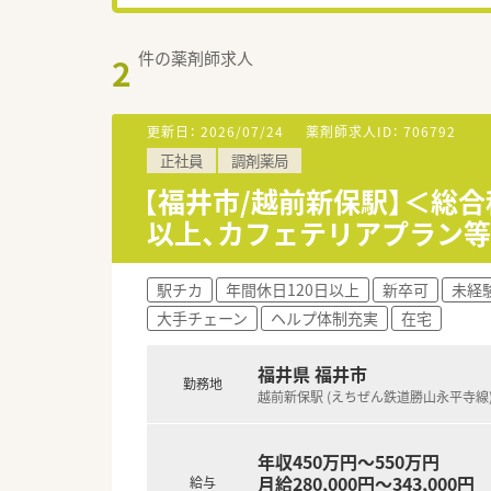
件の薬剤師求人
2
更新日：
2026/07/24
薬剤師求人ID：
706792
正社員
調剤薬局
【福井市/越前新保駅】＜総
以上、カフェテリアプラン
駅チカ
年間休日120日以上
新卒可
未経
大手チェーン
ヘルプ体制充実
在宅
福井県 福井市
勤務地
越前新保駅 (えちぜん鉄道勝山永平寺線
年収450万円～550万円
月給280,000円～343,000円
給与