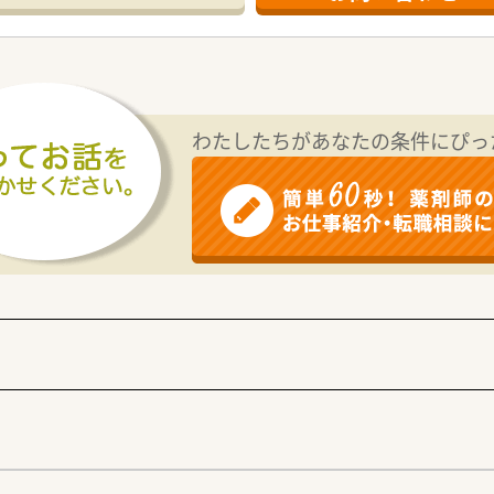
広く相談可能で、40代までは未経験者も随時ご相談いただけます
さま一人ひとりと向き合いながら、質の高い服薬指導を実践した
証プライム上場企業であり、安定した経営基盤を持つ大手チェー
タートさせた実績を持ち、今後も成長が見込める企業の一つでご
わたしたちがあなたの条件にぴっ
組み実施率90%を達成しており、地域医療に貢献する姿勢を重