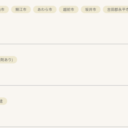
山市
鯖江市
あわら市
越前市
坂井市
吉田郡永平
剤あり)
遣