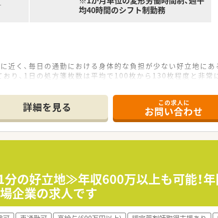
※1か月単位の変形労働時間制、週平
す
均40時間のシフト制勤務
常に近く、毎日の通勤における身体的な負担が少ない好立地にあ
おり、1日の処方箋枚数は平均で100枚から130枚程度と非常
ッフが在籍しており、互いに連携を取りながら円滑に日々の業務
この求人に
詳細を見る
お問い合わせ
店舗以上を展開しており、大手チェーンならではの安定した経営
など多角的な事業展開を行い、次世代を見据えた新しい薬局の
ン出店のため、処方元医師との関係性が非常に深く、密な連携に
円程度を想定しており、これまでのご経験や年齢などを十分に考
種手当が非常に充実しており、生活面における経済的なサポー
1分の好立地≫年収600万以上も可能！年
の支給があり、個人の頑張りや評価がしっかりと給与に反映され
上場企業の求人です
剤師育成コースがあり、個々のスキルレベルに応じたキャリア
験可
車通勤可
高給与(600万円以上)
認定薬剤師取得支援あり