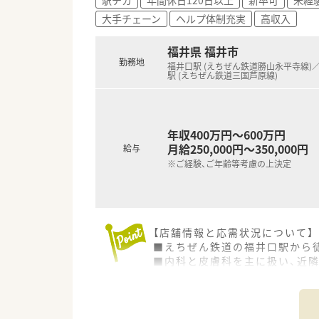
■薬局長や管理薬剤師への昇進
大手チェーン
ヘルプ体制充実
高収入
■認定薬剤師の取得支援制度が
福井県 福井市
勤務地
福井口駅 (えちぜん鉄道勝山永平寺線)
駅 (えちぜん鉄道三国芦原線)
年収400万円～600万円
月給250,000円～350,000円
給与
※ご経験、ご年齢等考慮の上決定
【店舗情報と応需状況について】
■えちぜん鉄道の福井口駅から
■内科と皮膚科を主に扱い、近隣
■薬剤師は3名体制、事務スタッ
【募集背景と求める人物像につい
■今回は欠員補充のための募集