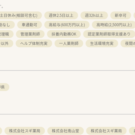
す。
土日休み(相談可含む)
週休2.5日以上
週32h以上
新卒可
勤なし
車通勤可
高給与(600万円以上)
高時給(2,500円以上)
管理職
管理薬剤師
扶養内勤務OK
認定薬剤師取得支援あり
ン以外
ヘルプ体制充実
一人薬剤師
生活環境充実
夜間
野県
株式会社スギ薬局
株式会社南山堂
株式会社スギ薬局