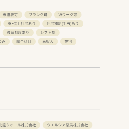
未経験可
ブランク可
Ｗワーク可
寮・借上社宅あり
住宅補助(手当)あり
教育制度あり
シフト制
のみ
総合科目
高収入
在宅
北陸クオール株式会社
ウエルシア薬局株式会社