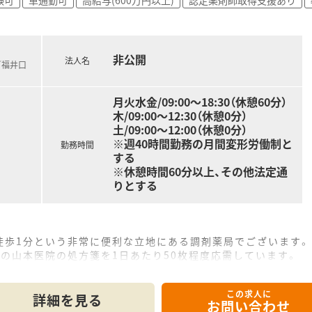
はもちろん、将来的に教育担当や人事などの本部職へ挑戦でき
整っており、会社負担で資格を取得しながら専門性を高めてい
非公開
法人名
／福井口
月火水金/09:00～18:30（休憩60分）
木/09:00～12:30（休憩0分）
土/09:00～12:00（休憩0分）
※週40時間勤務の月間変形労働制と
勤務時間
する
※休憩時間60分以上、その他法定通
りとする
徒歩1分という非常に便利な立地にある調剤薬局でございます。
の山本医院の処方箋を1日あたり50枚程度応需しています。
フも3名おり、少人数ながらも連携を取りやすいアットホームな
この求人に
て】
詳細を見る
お問い合わせ
であり、かかりつけ意識のある人材や健康サポート意識のある人