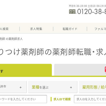
平日9：30-19：00 土日10：00-19：
人検索
求人特集
転職ガイド
ファル
剤師
りつけ薬剤師
の薬剤師転職・求
す
業種
雇用形態 / 給
福井市
を選ぶ
求人IDで検索