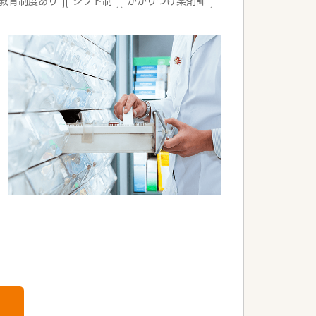
るジョブチェンジ制度も魅力です
くことが可能な環境でございます
雰囲気です。
材を求めています。