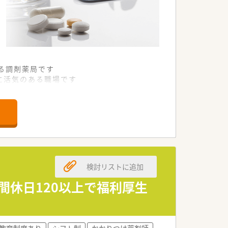
る調剤薬局です
に活気のある職場です
を遂行している環境です
基盤と将来性を備えています
形を追求し続けている企業です
よる質の高い医療を提供します
検討リストに追加
慮した上で決定されます
ト体制も万全に整っています
間休日120以上で福利厚生
る仕組みが構築されています
アップを全面的に支援します
教育制度あり
シフト制
かかりつけ薬剤師