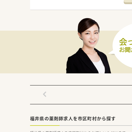
■年齢は20代から50代まで幅
■地域に密着した薬局で、患者
【法人特徴について】
■全国に350店舗を展開する東
■調剤業界で初めてM&Aをス
■在宅医療に約25年前から取り
福井県の薬剤師求人を市区町村から探す