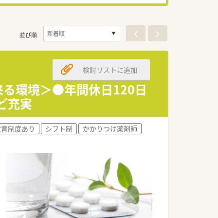
並び順
検討リストに追加
来る環境＞●年間休日120日
ど充実
教育制度あり
シフト制
かかりつけ薬剤師