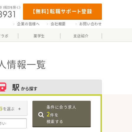
00
（祝日を除く）
【無料】転職サポート登録
企業の皆様へ
会社概要
お問い合わせ
マラボ
薬学生
支店紹介
人情報一覧
駅
から探す
条件に合う求人
与
を選ぶ
2
件を
検索する