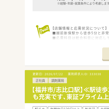
※経験・年齢・就業条件により考慮しま
【店舗情報と応需状況について】
■越前新保駅から徒歩5分と非
■応需科目は総合科目に対応して
■薬剤師5名と複数の事務スタ
【法人特徴について】
■創立25年を迎え全国に700
■コンビニや駅とのコラボ店舗
■95パーセントがマンツーマ
更新日：
2026/07/22
薬剤師求人ID：
333038
【求人情報について】
正社員
調剤薬局
■年収は450万円から550万
■住宅手当や赴任手当などの各
【福井市/志比口駅】≪駅徒歩
■昇給は年1回、賞与は年2回
も充実です、東証プライム
【想定されるキャリアイメージ】
■充実した階層別研修や専門薬
駅チカ
年間休日120日以上
新卒可
未経