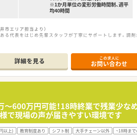
※1か月単位の変形労働時間制、週平
均40時間
井市エリア担当より）
のある代表をはじめ先輩スタッフが丁寧にサポートします。調剤
------------＊
この求人に
詳細を見る
お問い合わせ
好立地にあり、毎日の通勤負担を大きく軽減できる通いやすい調
岐にわたる科目を扱い、1日あたり60～70枚ほどの処方箋に
在宅業務も担当しており、地域医療を支える重要な拠点として機
を展開する地域密着型の調剤薬局で常勤薬剤師様の募集です！
定薬剤師の生涯研修の補助など、教育研修制度も充実しています
0万～600万円可能！18時終業で残業少
高年収＜600万円＞でお迎えします！年俸制がご希望の方はご
師様で現場の声が届きやすい環境です
薬指導を通じて基本スキルを磨き、施設在宅のノウハウも段階的
円以上)
教育制度あり
シフト制
大手チェーン以外
~18時ま
た支援制度を活用し、専門的な知識を深めながら地域で信頼され