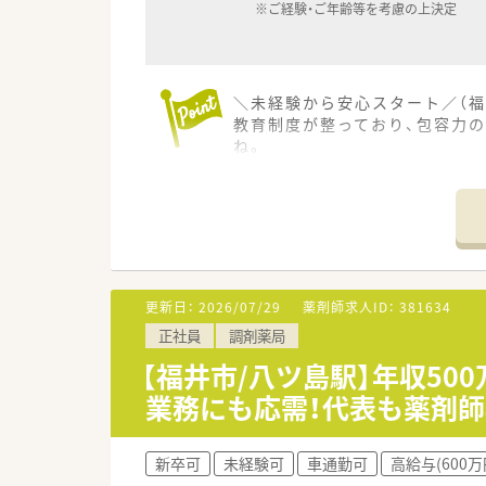
※ご経験・ご年齢等を考慮の上決定
＼未経験から安心スタート／（福
教育制度が整っており、包容力
ね。
＊------------------------------
【店舗情報と応需状況について】
■最寄り駅から徒歩5分という
■精神科や心療内科をメインに多
■外来調剤だけでなく施設への
更新日：
2026/07/29
薬剤師求人ID：
381634
【法人のご紹介】
正社員
調剤薬局
■福井県福井市を中心に7店舗
■薬剤師会の会費補助や研修認
【福井市/八ツ島駅】年収50
■ご経験・ご年齢等を考慮のうえ
業務にも応需！代表も薬剤
【想定されるキャリアイメージ】
■まずは現場での調剤業務や服
新卒可
未経験可
車通勤可
高給与(600万
■研修認定薬剤師の取得に向け