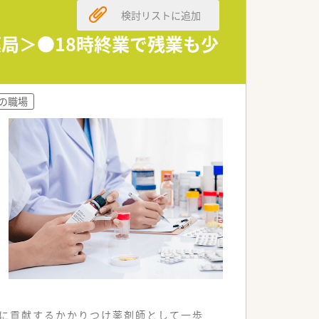
検討リストに追加
が行き届いている環境です。
薬局＞●18時終業で残業も少
相談可能です。
での職場
に習得していただきます。
る薬剤師へと成長できます。
ャリアパスも描ける環境です。
療に貢献するかかりつけ薬剤師として一歩