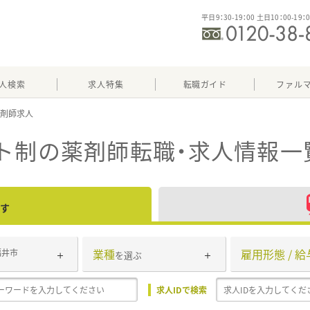
平日9：30-19：00 土日10：00-19：
人検索
求人特集
転職ガイド
ファル
ト制
の薬剤師転職・求人情報一
す
業種
雇用形態 / 給
福井市
を選ぶ
求人IDで検索