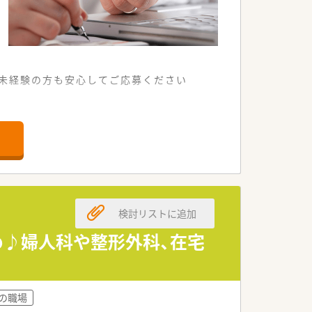
未経験の方も安心してご応募ください
剤薬局です。
対応しています。
能しています。
検討リストに追加
。
なめ♪婦人科や整形外科、在宅
相談可能です。
に習得していただきます。
での職場
る薬剤師へと成長できます。