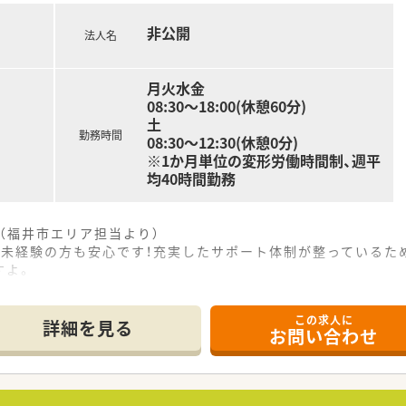
舗管理や、後進の育成指導などマネジメント業務に挑戦するキ
非公開
法人名
月火水金
08:30～18:00(休憩60分)
土
勤務時間
08:30～12:30(休憩0分)
※1か月単位の変形労働時間制、週平
均40時間勤務
（福井市エリア担当より）
、未経験の方も安心です！充実したサポート体制が整っているた
すよ。
------------＊
この求人に
詳細を見る
お問い合わせ
島駅からは車で5分ほどの場所にある、地域密着型の薬局です。
科や整形外科の処方箋を、1日あたり30枚から40枚ほど応需
設への在宅業務も行っており、地域医療に幅広く貢献できる環境