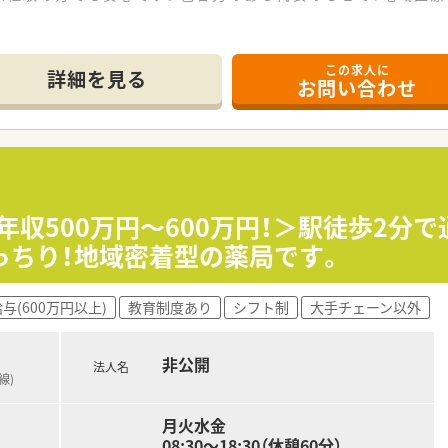
------------＊
この求人に
詳細を見る
お問い合わせ
の好立地にあり、毎日の車通勤にも便利な落ち着いた環境の店舗
に1日40枚から50枚ほどの処方箋を応需している地域密着型
務員が在籍しており、ゆとりのある人員体制で患者様に対応して
雰囲気も魅力的！自然光も良く入り気持ちの良い環境でお勤めい
年収500万円～600万円！＞駅徒歩2分
を展開する地域密着型の調剤薬局で常勤薬剤師様の募集です！
っちり！地域密着型の薬局です。
定薬剤師の生涯研修の補助など、教育研修制度も充実しています
高年収＜600万円＞でお迎えします！年俸制がご希望の方はご
与(600万円以上)
教育制度あり
シフト制
大手チェーン以外
薬指導を通じて基本スキルを磨き、施設在宅のノウハウも段階的
た支援制度を活用し、専門的な知識を深めながら地域で信頼され
非公開
法人名
舗管理や、後進の育成指導などマネジメント業務に挑戦するキ
線)
月火水金
08:30～18:30（休憩60分）