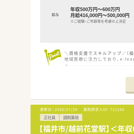
年収500万円～600万円
月給416,000円～500,000円
給与
※ご経験・ご年齢等を考慮の上決定
＼資格支援でスキルアップ／（福
地域医療に注力しており、e-le
＊------------------------------
【店舗情報と応需状況について】
■最寄り駅から徒歩2分と非常
■内科や小児科など多岐にわたる
■白を基調とした店舗は大変綺
【法人のご紹介】
更新日：
2026/07/29
薬剤師求人ID：
721160
■福井県福井市を中心に7店舗
正社員
調剤薬局
■薬剤師会の会費補助や研修認
■ご経験・ご年齢等を考慮のうえ
【福井市/越前花堂駅】＜年