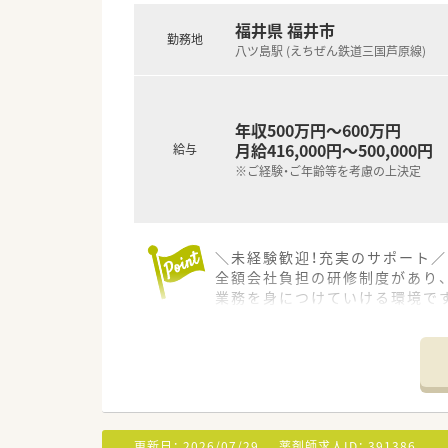
■将来的には薬局長としての店
福井県 福井市
勤務地
八ツ島駅 (えちぜん鉄道三国芦原線)
年収500万円～600万円
月給416,000円～500,000円
給与
※ご経験・ご年齢等を考慮の上決定
＼未経験歓迎！充実のサポート／
全額会社負担の研修制度があり
業務を身につけていける環境で
＊------------------------------
【店舗情報と応需状況について】
■福井市に位置し最寄りの八ツ
■近隣の医療機関より内科や婦人
■外来調剤だけでなく居宅や施
更新日：
2026/07/29
薬剤師求人ID：
391386