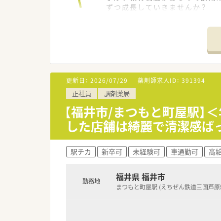
ずつ成長していきませんか？
＊------------------------------
【店舗情報と応需状況について】
■最寄り駅から徒歩15分ほど
■内科や循環器科、皮膚科を中心
■常時2名の薬剤師と2名の事
■大変綺麗な薬局で落ち着いた
更新日：
2026/07/29
薬剤師求人ID：
391394
正社員
調剤薬局
【法人のご紹介】
【福井市/まつもと町屋駅】＜
■福井県福井市を中心に7店舗
した店舗は綺麗で清潔感ば
■薬剤師会の会費補助や研修認
■ご経験・ご年齢等を考慮のうえ
駅チカ
新卒可
未経験可
車通勤可
高給
【想定されるキャリアイメージ】
■まずは現場での調剤業務や服
■研修認定薬剤師の取得に向け
福井県 福井市
勤務地
■将来的には薬局長としての店
まつもと町屋駅 (えちぜん鉄道三国芦原