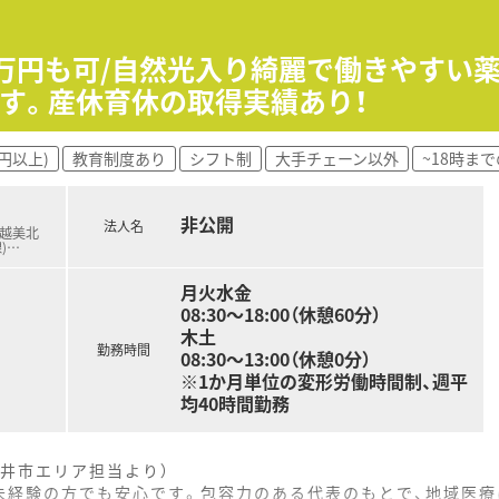
を展開する地域密着型の調剤薬局で常勤薬剤師様の募集です！
、現場で働くスタッフの目線に立った寄り添いや、細やかな配慮
00万円も可/自然光入り綺麗で働きやすい
す。産休育休の取得実績あり！
高年収＜600万円＞でお迎えします！年俸制がご希望の方はご
円以上)
教育制度あり
シフト制
大手チェーン以外
~18時ま
薬指導を通じて基本スキルを磨き、施設在宅のノウハウも段階的
た支援制度を活用し、専門的な知識を深めながら地域で信頼され
舗管理や、後進の育成指導などマネジメント業務に挑戦するキ
非公開
法人名
R越美北
)
…
月火水金
08:30～18:00（休憩60分）
木土
勤務時間
08:30～13:00（休憩0分）
※1か月単位の変形労働時間制、週平
均40時間勤務
井市エリア担当より）
未経験の方でも安心です。包容力のある代表のもとで、地域医