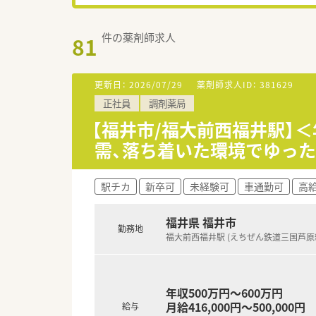
件の薬剤師求人
81
更新日：
2026/07/29
薬剤師求人ID：
381629
正社員
調剤薬局
【福井市/福大前西福井駅】
需、落ち着いた環境でゆっ
駅チカ
新卒可
未経験可
車通勤可
高給
福井県 福井市
勤務地
福大前西福井駅 (えちぜん鉄道三国芦原
年収500万円～600万円
月給416,000円～500,000円
給与