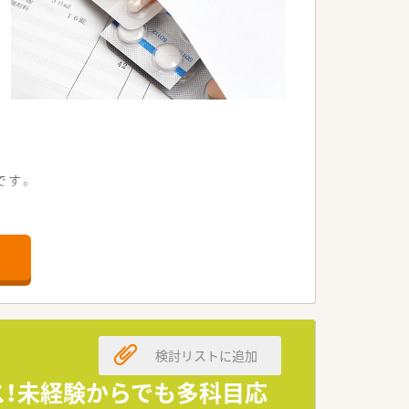
です。
です。
応しています。
ます！
検討リストに追加
。
相談可能です。
ス！未経験からでも多科目応