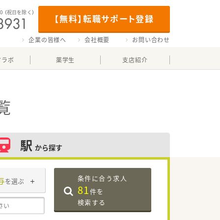
00
（祝日を除く）
【無料】転職サポート登録
企業の皆様へ
会社概要
お問い合わせ
マラボ
薬学生
支店紹介
覧
駅
から探す
条件に合う求人
与
を選ぶ
81
件を
検索する