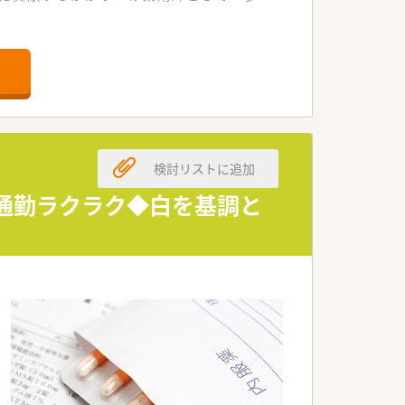
です。
です。
います。
ただけます。
検討リストに追加
で通勤ラクラク◆白を基調と
。
相談可能です。
に習得していただきます。
る薬剤師へと成長できます。
ャリアパスも描ける環境です。