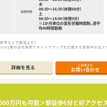
木
08:30～16:30（休憩60分）
勤務時間
土
08:30～14:00（休憩0分）
※1か月単位の変形労働時間制、週平
均40時間勤務
井市エリア担当より）
arning等の会社負担でキャリアアップを応援する成長中の法人
------------＊
この求人に
にアクセスが良く、毎日の通勤負担が少なく通いやすい立地環境
詳細を見る
お問い合わせ
科目を応需しており、1日あたり50枚から60枚の処方箋に対
麗で清潔感溢れる環境です。毎日気持ちの良い環境でお勤め頂け
を展開する地域密着型の調剤薬局で常勤薬剤師様の募集です！
定薬剤師の生涯研修の補助など、教育研修制度も充実しています
高年収＜600万円＞でお迎えします！年俸制がご希望の方はご
収600万円も可能＞駅徒歩6分と好アクセ