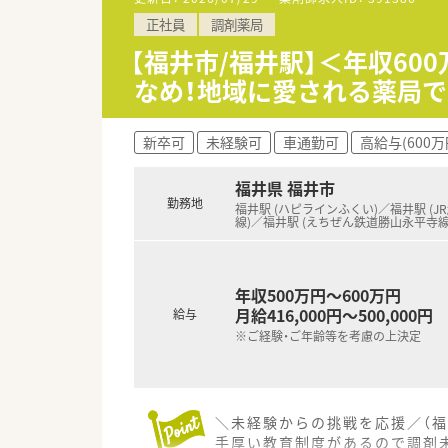
【法人のご紹介】
正社員
調剤薬局
■福井県福井市を中心に7店舗
■代表自らが薬剤師であるため
【福井市/福井駅】＜年収6
なめ！地域に愛される薬局で
■ご経験・ご年齢等を考慮のうえ
【想定されるキャリアイメージ】
新卒可
未経験可
車通勤可
高給与(600万
■まずは現場での調剤業務や服
■研修認定薬剤師の取得に向け
福井県 福井市
■将来的には薬局長としての店
勤務地
福井駅 (ハピラインふくい)／福井駅 (J
線)／福井駅 (えちぜん鉄道勝山永平寺線
年収500万円～600万円
月給416,000円～500,000円
給与
※ご経験・ご年齢等を考慮の上決定
＼未経験からの挑戦を応援／（福
手厚い教育制度があるので調剤