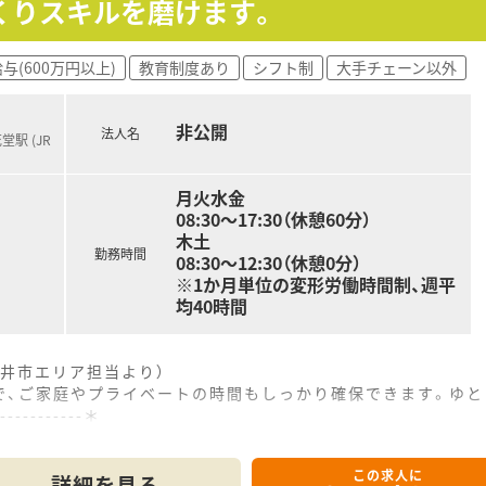
くりスキルを磨けます。
薬指導を通じて基本スキルを磨き、施設在宅のノウハウも段階的
た支援制度を活用し、専門的な知識を深めながら地域で信頼され
与(600万円以上)
教育制度あり
シフト制
大手チェーン以外
舗管理や、後進の育成指導などマネジメント業務に挑戦するキ
非公開
法人名
駅 (JR
月火水金
08:30～17:30（休憩60分）
木土
勤務時間
08:30～12:30（休憩0分）
※1か月単位の変形労働時間制、週平
均40時間
井市エリア担当より）
で、ご家庭やプライベートの時間もしっかり確保できます。ゆと
------------＊
この求人に
立地にあり、通勤に便利なだけでなく車でのマイカー通勤も可能
詳細を見る