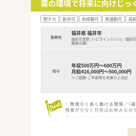
需の環境で将来に向けじっ
【想定されるキャリアイメージ】
■まずは現場での調剤業務や服
■研修認定薬剤師の取得に向け
駅チカ
新卒可
未経験可
車通勤可
高給
■将来的には薬局長としての店
福井県 福井市
勤務地
越前花堂駅 (ハピラインふくい)／越前花堂
越美北線)
年収500万円～600万円
月給416,000円～500,000円
給与
※ご経験・ご年齢等を考慮の上決定
＼無理なく長く働ける環境／（福
残業が少なく日祝はお休みなの
＊------------------------------
【店舗情報と応需状況について】
■越前花堂駅から徒歩6分の好