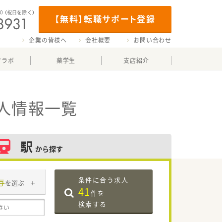
00
（祝日を除く）
【無料】転職サポート登録
企業の皆様へ
会社概要
お問い合わせ
マラボ
薬学生
支店紹介
人情報一覧
駅
から探す
条件に合う求人
与
を選ぶ
41
件を
検索する