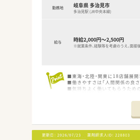
岐阜県 多治見市
勤務地
多治見駅 (JR中央本線)
時給2,000円～2,500円
給与
※就業条件、経験等を考慮のうえ、面接
■東海・北陸・関東に18店舗展
■働きやすさは「人間関係の良さ
■気持ちよく働いてもらうため
■経営者との距離が近い！ベテラ
■やる気のある方には経営にも参
更新日：
2026/07/23
薬剤師求人ID：
228803