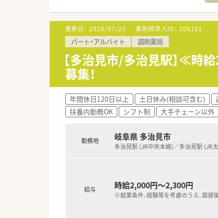
更新日：
2026/07/23
薬剤師求人ID：
208191
パート・アルバイト
調剤薬局
【多治見市/多治見駅】≪時
募集！
年間休日120日以上
土日休み(相談可含む)
扶養内勤務OK
シフト制
大手チェーン以外
岐阜県 多治見市
勤務地
多治見駅 (JR中央本線)／多治見駅 (JR
時給2,000円～2,300円
給与
※就業条件、経験等を考慮のうえ、面接