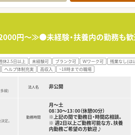
給2000円～≫●未経験・扶養内の勤務も
週休2.5日以上
未経験可
ブランク可
Ｗワーク可
残業なし(ほ
ヘルプ体制充実
高収入
~18時までの職場
非公開
法人名
太多線)
月～土
08：30～13：00（休憩00分）
※上記の間で勤務日・時間応相談。
勤務時間
後決定。
※ 週2日以上ご勤務可能な方、扶養
内勤務ご希望の方歓迎♪