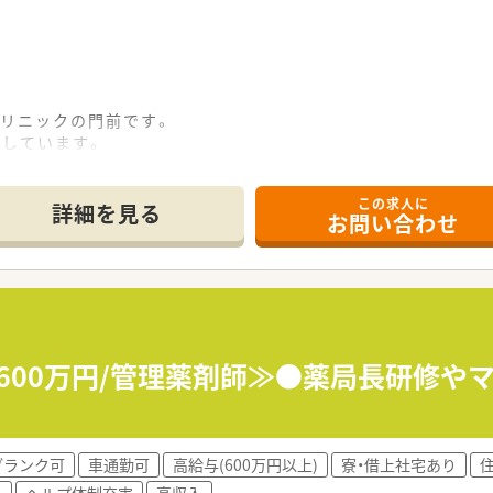
クリニックの門前です。
応しています。
3名。
です。
この求人に
設備充実！
詳細を見る
お問い合わせ
制など長く働ける制度あり！
休憩室もしっかりと確保されております。
年以上！
ています（2022年6月時点）
イキと働く会社です！
例600万円/管理薬剤師≫●薬局長研修や
ども実施！
す。
すすめ♪
る方も歓迎◎
ブランク可
車通勤可
高給与(600万円以上)
寮・借上社宅あり
てスタート可能！
外
ヘルプ体制充実
高収入