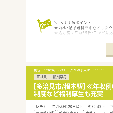
＼ おすすめポイント ／
★内科・泌尿器科を中心とした
★処方箋は平均65枚/日ほど対
在籍している薬剤師さんは2～
常時複数名体制ですので安心
★自動分包機・監査システムなど
★住宅サポート制度・定年65歳
★店舗は2階建てとなっており、
＼ こんな会社です ／
更新日：
2026/07/23
薬剤師求人ID：
211214
■岐阜県に本社を置き、創業80
正社員
調剤薬局
愛知県・岐阜県に13店舗を展開し
■意欲あふれるスタッフがイキ
【多治見市/根本駅】≪年収
■実務実習の受入や学会発表な
制度など福利厚生も充実
スキルアップにも適していま
自己研鑽に励みたい方にもお
■調剤未経験の方・ブランクあ
駅チカ
年間休日120日以上
週32h以上
ていねいな研修・OJTで安心し
管理薬剤師
教育制度あり
大手チェーン以