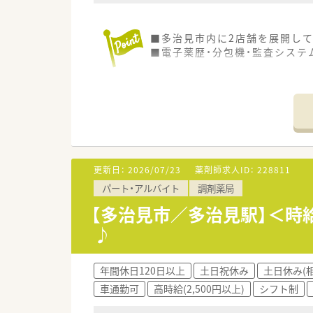
■多治見市内に2店舗を展開して
■電子薬歴・分包機・監査システ
更新日：
2026/07/23
薬剤師求人ID：
228811
パート・アルバイト
調剤薬局
【多治見市／多治見駅】＜時
♪
年間休日120日以上
土日祝休み
土日休み(
車通勤可
高時給(2,500円以上)
シフト制