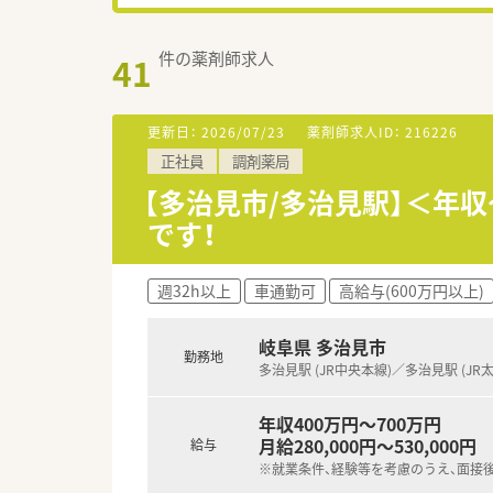
件の薬剤師求人
41
更新日：
2026/07/23
薬剤師求人ID：
216226
正社員
調剤薬局
【多治見市/多治見駅】＜年
です！
週32h以上
車通勤可
高給与(600万円以上)
岐阜県 多治見市
勤務地
多治見駅 (JR中央本線)／多治見駅 (JR
年収400万円～700万円
月給280,000円～530,000円
給与
※就業条件、経験等を考慮のうえ、面接