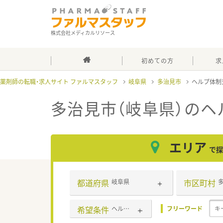
株式会社メディカルリソース
初めての方
求
薬剤師の転職・求人サイト ファルマスタッフ
岐阜県
多治見市
ヘルプ体制
多治見市（岐阜県）のヘ
エリア
で探
都道府県
市区町村
岐阜県
希望条件
ヘルプ体制充実
フリーワード