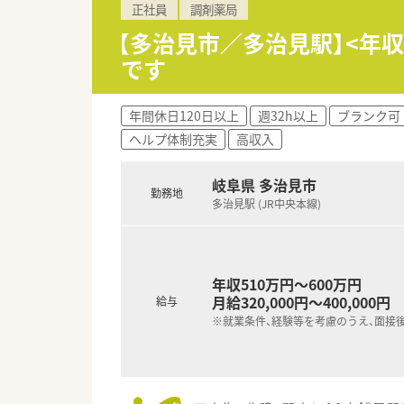
正社員
調剤薬局
【多治見市／多治見駅】<年
です
年間休日120日以上
週32h以上
ブランク可
ヘルプ体制充実
高収入
岐阜県 多治見市
勤務地
多治見駅 (JR中央本線)
年収510万円～600万円
月給320,000円～400,000円
給与
※就業条件、経験等を考慮のうえ、面接