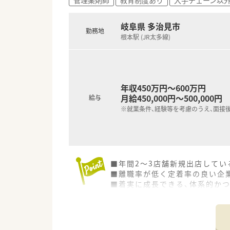
岐阜県 多治見市
勤務地
根本駅 (JR太多線)
年収450万円～600万円
月給450,000円～500,000円
給与
※就業条件、経験等を考慮のうえ、面接
■年間2～3店舗新規出店してい
■離職率が低く定着率の良い企
■着実に成長できる、体系的か