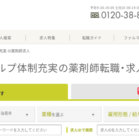
平日9：30-19：00 土日10：00-19：
人検索
求人特集
転職ガイド
ファル
充実
ルプ体制充実
の薬剤師転職・求
す
業種
雇用形態 / 給
多治見市
を選ぶ
求人IDで検索