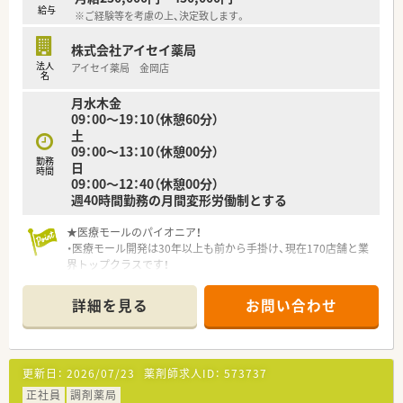
当、管理者手当、家族手当など
給与
※ご経験等を考慮の上、決定致します。
■勉強会や研修、学術大会へも積極参加いただける環境で、資格
取得補助制度などもご活用いただけます♪
株式会社アイセイ薬局
勉強会の例／勉強会開催、新人研修、一般薬剤師研修、薬局長
法人
アイセイ薬局 金岡店
研修等、メーカー主催の勉強会、学術大会等の各種外部研修
名
月水木金
＼ こんな会社です ／
09：00～19：10（休憩60分）
■1991年に第一店舗目を開局し、
土
現在では愛知県・岐阜県に25店舗を展開しています。
09：00～13：10（休憩00分）
■かかりつけ薬局として安全・丁寧・迅速をモットーに、
勤務
日
地域の方に必要とされる医療コンサルティングを担っていま
時間
09：00～12：40（休憩00分）
す！
週40時間勤務の月間変形労働制とする
■在宅医療や各地域にあわせた店舗づくりなど、
健康のインフラを担う薬局事業を行っています。
★医療モールのパイオニア！
・医療モール開発は30年以上も前から手掛け、現在170店舗と業
界トップクラスです！
・「医薬分業」から「医薬協業」へ、医師や医院の方々と密接な連携
を実現します。
詳細を見る
お問い合わせ
・医師と連携して開局をしているため、関係性が良好で疑義照会
などもスムーズです。
・合同勉強会を開催するなど、二人三脚で患者さまの治療に向き
合っています。
更新日：
2026/07/23
薬剤師求人ID：
573737
・こどもクリニック＆こども薬局などの職場体験や地域活動も積
極的に行っています。
正社員
調剤薬局