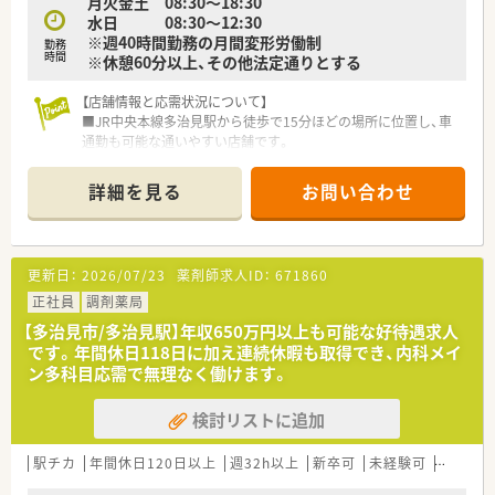
月火金土 08:30～18:30
水日 08:30～12:30
※週40時間勤務の月間変形労働制
勤務
時間
※休憩60分以上、その他法定通りとする
【店舗情報と応需状況について】
■JR中央本線多治見駅から徒歩で15分ほどの場所に位置し、車
通勤も可能な通いやすい店舗です。
■近隣のクリニックから内科や整形外科、小児科などの処方箋を
1日平均100枚ほど応需しています。
詳細を見る
お問い合わせ
■正社員2名とパート13名の合計15名が在籍しており、手厚い人
員体制で業務を行っています。
【求人情報について】
更新日：
2026/07/23
薬剤師求人ID：
671860
■経験やスキルを考慮の上、年収450万円から650万円の範囲で
給与が決定される予定です。
正社員
調剤薬局
■年間休日は118日確保されており、週休2日制でプライベート
【多治見市/多治見駅】年収650万円以上も可能な好待遇求人
の時間も大切にできる環境です。
です。年間休日118日に加え連続休暇も取得でき、内科メイ
■賞与は年2回支給され、過去の実績では3.6ヶ月分と安定した収
ン多科目応需で無理なく働けます。
入を得ることが可能です。
検討リストに追加
【こんな取り組みをしています】
■認定薬剤師取得のための費用負担やe-Learning導入など、ス
キル向上を支援しています。
駅チカ
年間休日120日以上
週32h以上
新卒可
未経験可
ブラン
■ワークライフバランス休暇を年間9日付与し、連続休暇の取得