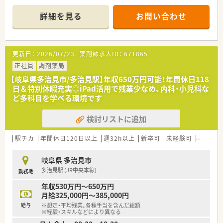
やりがいのある職場です。
★充実した福利厚生でしっかりとサポート！
・社長自身も産休育休を取得して復帰、女性が長く働き続けられ
詳細を見る
お問い合わせ
【店舗情報と応需状況について】
る企業を目指しています。
■多治見駅から徒歩15分ほどの立地にあり、通勤にはマイカー
・育休はお子様が3歳になる迄、時短制度はお子様が小学生にな
の利用も可能で通いやすい環境が整っています。
る迄延長する事が可能です。
■隣接する眼科クリニックからの処方箋を1日約70枚応需して
・有休は、みんなで助け合い取得するという社風なので取得率は
更新日：
2026/07/23
薬剤師求人ID：
671865
おり、眼科領域の専門知識を深められる環境です。
80%以上と高い水準です。
■約800品目の医薬品を取り揃えており、薬剤師4名と事務員3名
正社員
調剤薬局
・会社負担のeラーニング研修も豊富にあり、薬剤師や社会人と
の体制で協力しながら業務を行っています。
しての知識を身に付けれます。
【岐阜県多治見市/多治見駅】年収650万円可能！年間休日118
日＆特別休暇充実◎iPad活用で残業少なめ、内科・小児科な
【求人情報について】
ど多科目を学べる環境です
■年収は450万円から600万円を想定しており、これまでのご経
験やスキルを考慮した上で面接後に決定します。
検討リストに追加
■年間休日は118日の週休2日制となっており、入社から1ヶ月後
には有給休暇が5日間付与される充実の待遇です。
■借り上げ社宅制度など生活面をサポートする制度が充実して
駅チカ
年間休日120日以上
週32h以上
新卒可
未経験可
ブラン
おり、遠方から入社される方には手当も支給されます。
岐阜県 多治見市
【想定されるキャリアイメージ】
多治見駅 (JR中央本線)
勤務地
■入社後は眼科の専門性を高めながら経験を積み、将来的に薬局
長やマネージャーへのステップアップを目指せます。
年収530万円～650万円
■新規事業が開始される際には公募制度があり、自らの意欲次第
月給325,000円～385,000円
で多様なキャリアパスを描くことが可能な環境です。
給与
※想定・平均残業、各種手当を含んだ総額
■自己申告制度によって希望するキャリアイメージを提出でき、
※経験・スキルなどにより異なる
自身の目標に沿った成長を実現できる環境です。