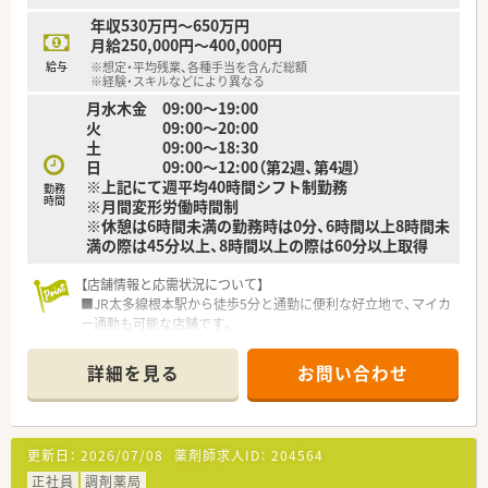
り、充実した休暇制度を活用しながらイキイキと働いている方で
年収530万円～650万円
す。
月給250,000円～400,000円
■精神科や心療内科の処方箋に触れることで、専門的な知識を深
給与
※想定・平均残業、各種手当を含んだ総額
く身につけてスキルアップしたいと考える意欲的な薬剤師で
※経験・スキルなどにより異なる
す。
月水木金 09:00～19:00
■長く同じ会社で安定して働き続けたいと願い、整った福利厚生
火 09:00～20:00
と働きやすい職場環境をフルに活用しているスタッフたちで
土 09:00～18:30
す。
日 09:00～12:00（第2週、第4週）
※上記にて週平均40時間シフト制勤務
勤務
時間
※月間変形労働時間制
※休憩は6時間未満の勤務時は0分、6時間以上8時間未
満の際は45分以上、8時間以上の際は60分以上取得
【店舗情報と応需状況について】
■JR太多線根本駅から徒歩5分と通勤に便利な好立地で、マイカ
ー通勤も可能な店舗です。
■近隣の医療機関から内科や小児科、歯科の処方箋を1日平均70
枚ほど応需しています。
詳細を見る
お問い合わせ
■薬剤師は正社員3名とパート4名の体制で、協力しながら日々
の業務に取り組んでいます。
【求人情報について】
更新日：
2026/07/08
薬剤師求人ID：
204564
■経験やスキルを考慮し、年収500万円から最大700万円までの
提示が可能な好待遇です。
正社員
調剤薬局