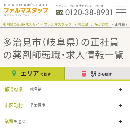
平日9：30-19：00 土日10：00-19：00
薬剤師の転職・求人サイト ファルマスタッフ
岐阜県
多治見市
正社員
多治見市（岐阜県）の正社員
の薬剤師転職・求人情報一覧
エリア
駅
で探す
から探す
都道府県
岐阜県
市区町村
多治見市
業種
を選ぶ