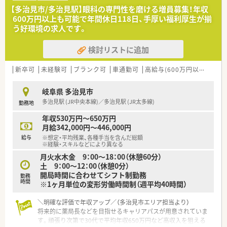
【多治見市/多治見駅】眼科の専門性を磨ける増員募集！年収
★大手ならではの多彩なキャリアパス！
600万円以上も可能で年間休日118日、手厚い福利厚生が揃
・社内公募制度や年に1回の自己申告制度があるので、キャリア
う好環境の求人です。
アップに挑戦できます。
・店舗での業務経験を活かし、マネージャーや支店長、採用・教育
検討リストに追加
などの人事業務、
医療モール開発といった新規開発に携わるなど、活躍できる場
が沢山あります。
新卒可
未経験可
ブランク可
車通勤可
高給与(600万円以上)
大
・薬剤師のスペシャリストとして、在宅医療や漢方といった専門
分野を極める道もあります。
岐阜県 多治見市
・独立支援制度もありますので、5年目以上になると、独立という
多治見駅 (JR中央本線)／多治見駅 (JR太多線)
勤務地
新たな道も開けます。
年収530万円～650万円
★働きやすさは抜群です！
月給342,000円～446,000円
・ノルマなども無くノビノビと成長する環境を意識しているた
給与
※想定・平均残業、各種手当を含んだ総額
め、非常に働きやすい社風です。
※経験・スキルなどにより異なる
・入社の決め手は「薬局の雰囲気がとても良かった」という意見を
月火水木金 9：00～18：00（休憩60分）
多くいただいております。
土 9：00～12：00（休憩0分）
・働きやすい社風の証として、医療業界では高水準の人材定着率
開局時間に合わせてシフト制勤務
勤務
「97％」と非常に高いです。
時間
※1ヶ月単位の変形労働時間制（週平均40時間）
・月平均の所定労働時間は161時間と少なく、残業も全社平均11
時間程と無理なく働けます。
＼明確な評価で年収アップ／（多治見市エリア担当より）
・営業利益率が高く、報酬改定の影響を受け辛い経営を行ってい
将来的に薬局長などを目指せるキャリアパスが用意されていま
るので安定しています。
す。頑張り次第で30代で平均年収650万円など高収入を狙える