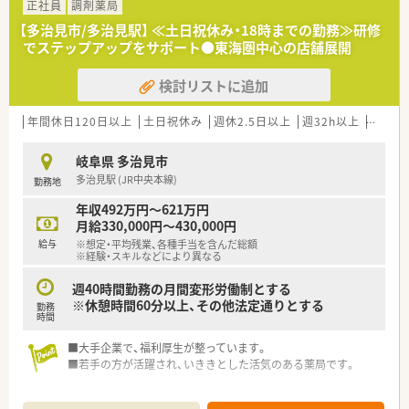
正社員
調剤薬局
【多治見市/多治見駅】 ≪土日祝休み・18時までの勤務≫研修
でステップアップをサポート●東海圏中心の店舗展開
検討リストに追加
年間休日120日以上
土日祝休み
週休2.5日以上
週32h以上
新卒可
岐阜県 多治見市
多治見駅 (JR中央本線)
勤務地
年収492万円～621万円
月給330,000円～430,000円
給与
※想定・平均残業、各種手当を含んだ総額
※経験・スキルなどにより異なる
週40時間勤務の月間変形労働制とする
※休憩時間60分以上、その他法定通りとする
勤務
時間
■大手企業で、福利厚生が整っています。
■若手の方が活躍され、いききとした活気のある薬局です。