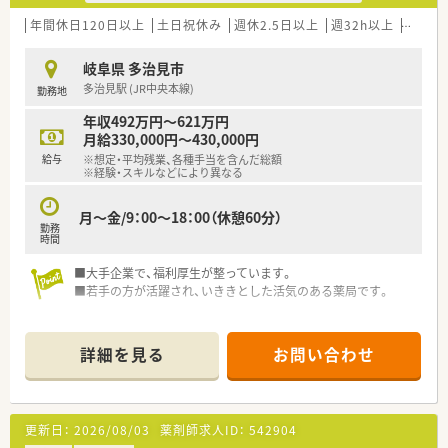
年間休日120日以上
土日祝休み
週休2.5日以上
週32h以上
新卒可
岐阜県 多治見市
多治見駅 (JR中央本線)
勤務地
年収492万円～621万円
月給330,000円～430,000円
給与
※想定・平均残業、各種手当を含んだ総額
※経験・スキルなどにより異なる
月～金/9：00～18：00（休憩60分）
勤務
時間
■大手企業で、福利厚生が整っています。
■若手の方が活躍され、いききとした活気のある薬局です。
詳細を見る
お問い合わせ
更新日：
2026/08/03
薬剤師求人ID：
542904