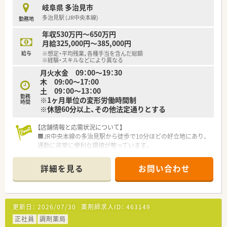
を推奨する取り組みがあります。
岐阜県 多治見市
■学会や外部研修への参加費補助を行い、薬剤師の専門性向上を
多治見駅 (JR中央本線)
勤務地
積極的にバックアップしています。
年収530万円～650万円
【やりがい/おすすめポイント】
月給325,000円～385,000円
■地域のかかりつけ薬局として、患者様一人ひとりの健康を支え
給与
※想定・平均残業、各種手当を含んだ総額
る大きなやりがいを感じられます。
※経験・スキルなどにより異なる
■内科や小児科など多科目の処方箋に触れることで、幅広い薬学
月火水金 09：00～19：30
的知識を習得できます。
木 09:00〜17:00
■医師の開業支援から関わるケースもあり、医療機関との連携を
土 09：00～13：00
深めながら成長できる環境です。
勤務
※1ヶ月単位の変形労働時間制
時間
※休憩60分以上、その他法定通りとする
【店舗情報と応需状況について】
■JR中央本線の多治見駅から徒歩で10分ほどの好立地にあり、
通勤に非常に便利な環境が整っています。
■近隣の医療機関から内科をメインとした処方箋を、1日平均で
45枚から55枚ほど応需しております。
詳細を見る
お問い合わせ
■具体的な勤務者数につきましては現在確認中ですが、薬剤師と
事務スタッフが協力して業務を行っています。
【求人情報について】
更新日：
2026/07/30
薬剤師求人ID：
463149
■正社員としての採用で、これまでのご経験やスキルを十分に考
慮し年収450万円から650万円の提示となります。
正社員
調剤薬局