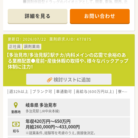
■調剤併設型ドラッグのパイオニアとして、関東、東海、関西、北
陸・信州を中心に約1,700店舗以上を展開しています
■研修制度は様々なプランがあり、集合研修だけでなく任意で受
詳細を見る
お問い合わせ
講可能な研修も幅広く用意されています
■店舗で活躍する従業員、社外で活躍する従業員、将来経営幹部
となる従業員など、薬剤師として様々な活躍ができるフィールド
を用意されています
更新日：
2026/07/22
薬剤師求人ID：
477875
■総合薬剤師・調剤薬剤師（土日休み・19時までの勤務）どちらか
の働き方を選択できます
正社員
調剤薬局
■調剤併設型だけでなく「医療モール・クリニック併設店舗」「敷
【多治見市/多治見駅】駅チカ/内科メインの応需で余裕のあ
地内薬局」「訪問調剤特化型店舗」など様々な店舗を運営してい
る業務配置●産前・産後休暇の取得や、様々なバックアップ
ます
体制に注力！
■在宅医療にも積極的取り組んでおり「訪問調剤特化型店舗」を
50店舗以上、無菌調剤室は業界最多の51店舗設置しています
検討リストに追加
■「プラチナくるみん認定企業」「健康経営優良法人2023（大規模
法人部門）認定」等を取得し一人ひとりが働きやすい環境が整備
されています
週32h以上
ブランク可
車通勤可
高給与(600万円以上)
寮・借上社宅あり
■充実した研修制度、人事制度、評価制度、キャリア支援制度等
があるのも特徴です
岐阜県 多治見市
多治見駅 (JR中央本線)
勤務地
年収420万円～650万円
月給260,000円～433,000円
給与
※就業条件、経験等を考慮のうえ、面接後決定。