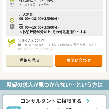
■家庭と仕事を両立させたい方が、短時間勤務制度などを活用し
法人
トーカイ薬局 多治見店
て無理なく働き続けています。
名
■調剤未経験からスタートした方も、充実した教育制度を利用し
月火木金
て着実にスキルアップしています。
09：00～18：00（休憩60分）
土
勤務
09：00～15：00（休憩00分）
時間
※休憩時間60分以上、その他法定通りとする
＼ 働く環境について ／
■18:00までの店舗・中抜けなしで早めのご帰宅が叶います♪
■耳鼻科クリニックの門前！
■品目・規格・数量・調剤もれ・重複などを一括管理・鑑査できるシ
ステムを導入！
詳細を見る
お問い合わせ
薬剤師さんが安心して調剤業務を行えるように努めていま
す。
＼ こんな方にオススメ ／
■まだまだ自分は発展途上！
希望の求人が見つからない…という方は
「研修制度が充実している会社がいい！」という方◎
・薬局実務や薬学専門知識、接遇にいたるまで
研修が行われています。
コンサルタントに相談する
■マネジメントを目指したい方◎