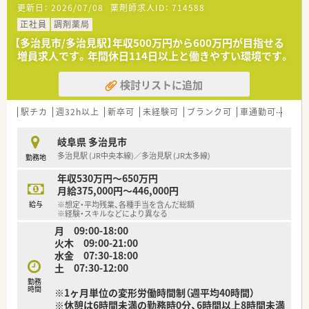
更新日：
2026/07/08
薬剤師求人ID：
714588
正社員
調剤薬局
【多治見市/多治見駅】年収500万円から600万円が目指せる
増員求人です。年間休日114日以上と働きやすい環境です。
検討リストに追加
駅チカ
週32h以上
新卒可
未経験可
ブランク可
車通勤可
高給与
岐阜県 多治見市
多治見駅 (JR中央本線)／多治見駅 (JR太多線)
勤務地
年収530万円～650万円
月給375,000円～446,000円
給与
※想定・平均残業、各種手当を含んだ総額
※経験・スキルなどにより異なる
月 09:00-18:00
火木 09:00-21:00
水金 07:30-18:00
土 07:30-12:00
勤務
時間
※1ヶ月単位の変形労働時間制（週平均40時間）
※休憩は6時間未満の勤務時0分、6時間以上8時間未満