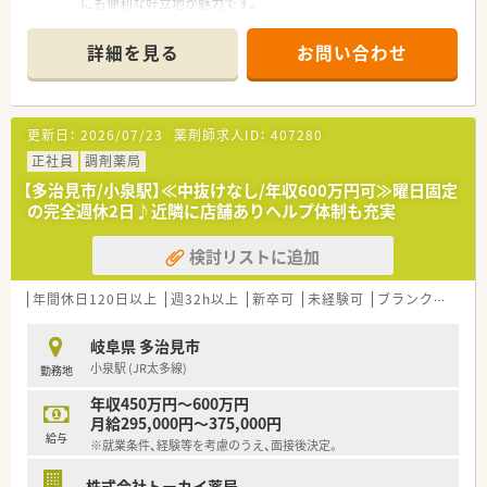
にも便利な好立地が魅力です。
■近隣にある総合病院から多岐にわたる科目の処方箋を1日平均
160枚ほど応需しています。
詳細を見る
お問い合わせ
■現在は正社員やパートを含め薬剤師が6名在籍しており、協力
し合いながら業務を行っています。
【求人情報について】
更新日：
2026/07/23
薬剤師求人ID：
407280
■経験や能力を十分に考慮した上で、年収450万円から650万円
の間で給与が決定されます。
正社員
調剤薬局
■年間休日は118日確保されており、週休2日制でしっかりと休
【多治見市/小泉駅】≪中抜けなし/年収600万円可≫曜日固定
息を取りながら勤務できます。
の完全週休2日♪近隣に店舗ありヘルプ体制も充実
■賞与は年2回支給され、過去の実績では3.6ヶ月分と安定した収
入が期待できる環境です。
検討リストに追加
【想定されるキャリアイメージ】
■薬局長や指導薬局長への明確な昇進ルートがあり、目標を持っ
年間休日120日以上
週32h以上
新卒可
未経験可
ブランク可
車
てキャリアアップを目指せます。
■年に一度の自己申告制度を通じて、自身の希望するキャリアビ
岐阜県 多治見市
ジョンを会社に伝えられます。
小泉駅 (JR太多線)
勤務地
■マネジメント業務や店舗運営にも携わることができ、薬剤師と
しての職能幅を広げられます。
年収450万円～600万円
月給295,000円～375,000円
【こんな方が活躍中】
給与
※就業条件、経験等を考慮のうえ、面接後決定。
■20代から30代の若手薬剤師が中心となり、現場や本部スタッ
フとして活発に活躍しています。
株式会社トーカイ薬局