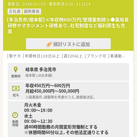
おります。
更新日：
2026/07/23
薬剤師求人ID：
211214
＼ こんな会社です ／
正社員
調剤薬局
■岐阜県に本社を置き、創業80年以上！
【多治見市/根本駅】≪年収例600万円/管理薬剤師≫●薬局長
愛知県・岐阜県に13店舗を展開しています（2022年6月時点）
研修やマネジメント研修あり、社宅制度など福利厚生も充
■意欲あふれるスタッフがイキイキと働く会社です！
実
■実務実習の受入や学会発表なども実施！
スキルアップにも適しています。
検討リストに追加
自己研鑽に励みたい方にもおすすめ♪
■調剤未経験の方・ブランクある方も歓迎◎
ていねいな研修・OJTで安心してスタート可能！
駅チカ
年間休日120日以上
週32h以上
ブランク可
車通勤可
高給
岐阜県 多治見市
根本駅 (JR太多線)
勤務地
年収450万円～600万円
月給450,000円～500,000円
給与
※就業条件、経験等を考慮のうえ、面接後決定。
月火木金
09：00～19：00
水土
09：00～12：30
勤務
時間
週40時間勤務の月間変形労働制とする
※休憩時間60分以上、その他法定通りとする