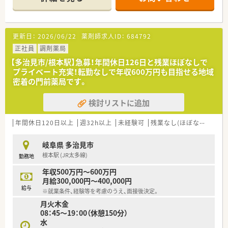
社です
≪お休み・福利厚生・研修等≫
◎年間休日120日以上！
更新日：
2026/06/22
薬剤師求人ID：
684792
◎時短制度はお子様が小学校に就学するまで利用可能
⇒産育休中での休職期間もしっかりサポート！
正社員
調剤薬局
新薬の情報などの教育資料や社内報などの提供により、
【多治見市/根本駅】急募！年間休日126日と残業ほぼなしで
復帰時も無理なくお仕事を開始出来るよう、取り組んでいま
プライベート充実！転勤なしで年収600万円も目指せる地域
す
密着の門前薬局です。
◎薬品使用料の負担やOTCの社割あり！
◎e-Learning形式の研修や社内ネットワークを活用した研修を
検討リストに追加
行い、
病気や疾患について体系的に学ぶことが出来ます。
また、研修認定薬剤師取得に関する費用は全額会社から補助が
年間休日120日以上
週32h以上
未経験可
残業なし(ほぼなし含む)
出ます
岐阜県 多治見市
≪数字でみる同企業≫
根本駅 (JR太多線)
勤務地
■大学病院・総合病院を中心とした門前薬局への出店割合 約
63％
年収500万円～600万円
■全国の大学病院総数に対する出店割合 約50%
月給300,000円～400,000円
■従業員の男女比率 4:7（女性が多め）
給与
※就業条件、経験等を考慮のうえ、面接後決定。
■育休からの復帰者の社員定着率 97％
月火木金
■在宅医療の実施実績 90%以上
08：45～19：00（休憩150分）
■かかりつけ薬剤師の在籍店舗割合 86%
水