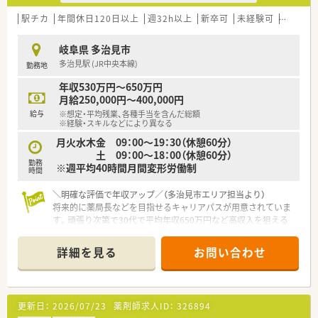
駅チカ
年間休日120日以上
週32h以上
新卒可
未経験可
ブラン
岐阜県 多治見市
多治見駅 (JR中央本線)
勤務地
年収530万円～650万円
月給250,000円～400,000円
給与
※想定・平均残業、各種手当を含んだ総額
※経験・スキルなどにより異なる
月火水木金 09：00～19：30（休憩60分）
土 09：00～18：00（休憩60分）
勤務
※週平均40時間月間変形労働制
時間
＼明確な評価で年収アップ／（多治見市エリア担当より）
将来的に薬局長などを目指せるキャリアパスが用意されていま
す。頑張り次第で30代で平均年収650万円など高収入を狙える
やりがいのある職場ですよ。
詳細を見る
お問い合わせ
【店舗情報と応需状況について】
■多治見駅から徒歩10分の場所にあり、通勤に便利な立地で近
隣のクリニックから処方箋を応需しています。
■主に内科の処方箋を1日あたり70枚程度受け付けており、地域
更新日：
2026/07/23
薬剤師求人ID：
326894
住民の健康を支える地域密着型の薬局です。