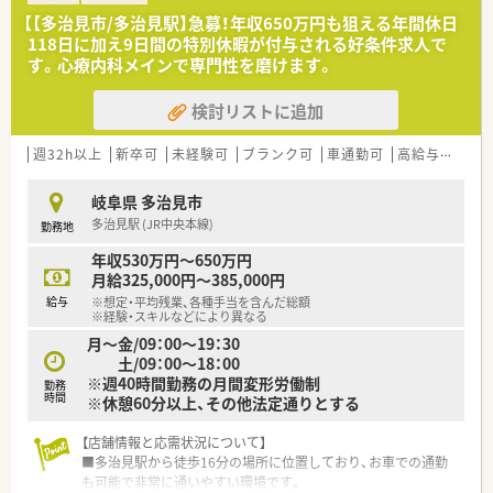
■正社員としての雇用で賞与は年2回支給され、過去実績では3.6
【【多治見市/多治見駅】急募！年収650万円も狙える年間休日
カ月分となっています。
118日に加え9日間の特別休暇が付与される好条件求人で
■薬剤師資格手当や管理薬剤師手当など、職能に応じた手当が充
す。心療内科メインで専門性を磨けます。
実しており高収入が狙えます。
検討リストに追加
【想定されるモデル年収】
■30代の経験者であれば、平均年収650万円前後の高水準な給与
を目指すことができます。
週32h以上
新卒可
未経験可
ブランク可
車通勤可
高給与(600万円以上)
■40代で管理職として活躍する場合、年収700万円以上の提示も
十分に可能な環境です。
岐阜県 多治見市
■昇給は年に1回実施され、個人の実績や能力が適切に評価され
多治見駅 (JR中央本線)
勤務地
て給与に反映されます。
年収530万円～650万円
【やりがい/おすすめポイント】
月給325,000円～385,000円
■地域のかかりつけ薬局として患者様との距離が近く、信頼関係
給与
※想定・平均残業、各種手当を含んだ総額
を築けることに喜びを感じます。
※経験・スキルなどにより異なる
■最新機器の活用により業務負担が軽減され、対人業務に集中で
月～金/09：00～19：30
きる点にやりがいがあります。
土/09：00～18：00
■自身の頑張りが正当に評価され、昇進や昇給という形で還元さ
※週40時間勤務の月間変形労働制
勤務
れる環境がモチベーションです。
時間
※休憩60分以上、その他法定通りとする
【店舗情報と応需状況について】
■多治見駅から徒歩16分の場所に位置しており、お車での通勤
も可能で非常に通いやすい環境です。