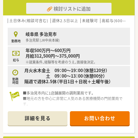
生終了時まで。
検討リストに追加
■年間休日は120日以上で様々な休暇制度の用意あり。
■最新機器の導入やメディカルリスクコントローラー制度を導
入し、調剤過誤防止に向けた取り組みにも積極的です。
土日休み(相談可含む)
週休2.5日以上
未経験可
高給与(600万円以上)
■マネジメント型と専門性追求型のキャリアパスが目指せる環
境です。
岐阜県 多治見市
■家族やプライベートを大事にしながら働きたい方、キャリアを
多治見駅 (JR中央本線)
勤務地
磨きたい方皆様にお勧めです。
年収500万円～600万円
月給312,500円～375,000円
給与
※就業条件、経験等を考慮のうえ、面接後決定。
月火水木金土 09：00～19：00（休憩120分）
土 09：00～13：00（休憩00分）
勤務
隔週で週休2.5休（平日1日＋日祝＋土曜午後）
時間
■多治見市内に1店舗展開の調剤薬局です。
■地元の方を中心に非常に人気のある医療機関の門前薬局で
す。
■常時複数名体制となっており、代表も現場に入られておりま
す。
詳細を見る
お問い合わせ
■患者様対応のみならず従業員同士も良好な関係性を築いてお
ります。