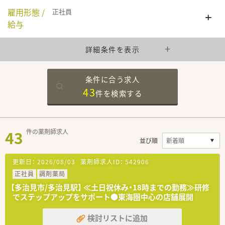
雇用形態 /
正社員
給与
詳細条件を表示
条件に合う求人
43
件を
検索する
43
件の薬剤師求人
並び順
更新日：
2026/08/03
薬剤師求人ID：
542906
正社員
調剤薬局
【多治見市/多治見駅】 ≪土日祝休み・18時までの勤務≫研修
でステップアップをサポート●東海圏中心の店舗展開
検討リストに追加