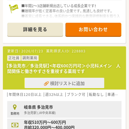
■年間2～3店舗新規出店している成長企業です！
■離職率が低く定着率の良い企業です。風通しも良好です。
■着実に成長できる、体系的かつ実践的な教育研修制度を取り入
れています。
詳細を見る
お問い合わせ
更新日：
2026/07/23
薬剤師求人ID：
228803
正社員
調剤薬局
【多治見市／多治見駅】<年収600万円可＞小児科メイン 人
間関係と働きやすさを重視する薬局です
検討リストに追加
年間休日120日以上
週32h以上
ブランク可
転勤なし
車通勤可
高
岐阜県 多治見市
多治見駅 (JR中央本線)
勤務地
年収510万円～600万円
月給320,000円～400,000円