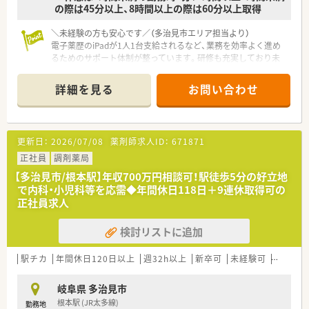
の際は45分以上、8時間以上の際は60分以上取得
＼未経験の方も安心です／（多治見市エリア担当より）
電子薬歴のiPadが1人1台支給されるなど、業務を効率よく進め
るためのサポート体制が整っています。研修も充実しており未
経験からでも安心してスタートできますよ。
詳細を見る
お問い合わせ
【店舗情報と応需状況について】
■最寄り駅から徒歩6分とアクセスが良好で、毎日の通勤負担を
大幅に減らすことができる大変便利な立地環境です。
■主に精神科や心療内科の処方箋を応需しており、特定の分野に
更新日：
2026/07/08
薬剤師求人ID：
671871
おいて専門的な知識とスキルを深められる職場です。
■地域の患者様に寄り添いながら、健康と美を通して社会に貢献
正社員
調剤薬局
することを目指している温かみのある調剤薬局です。
【多治見市/根本駅】年収700万円相談可！駅徒歩5分の好立地
で内科・小児科等を応需◆年間休日118日＋9連休取得可の
【法人特徴について】
正社員求人
■東証プライム市場に上場している大手グループ企業の一員で
あり、安定した経営基盤と厚い福利厚生が大きな魅力です。
検討リストに追加
■調剤業務とＯＴＣ販売の割合は主に9対1となっており、薬剤
師本来の専門的な業務にしっかりと専念できる環境です。
■岐阜県や愛知県を基盤としながら、北陸や関西エリアへも積極
駅チカ
年間休日120日以上
週32h以上
新卒可
未経験可
ブラン
的に出店を広げており成長を続けている元気な企業です。
岐阜県 多治見市
【こんな方が活躍中】
根本駅 (JR太多線)
勤務地
■家庭の時間やプライベートの時間を大切にしたいと考えてお