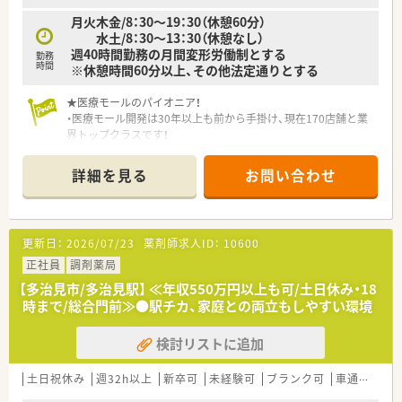
月火木金/8：30～19：30（休憩60分）
水土/8：30～13：30（休憩なし）
週40時間勤務の月間変形労働制とする
勤務
時間
※休憩時間60分以上、その他法定通りとする
★医療モールのパイオニア！
・医療モール開発は30年以上も前から手掛け、現在170店舗と業
界トップクラスです！
・「医薬分業」から「医薬協業」へ、医師や医院の方々と密接な連携
を実現します。
詳細を見る
お問い合わせ
・医師と連携して開局をしているため、関係性が良好で疑義照会
などもスムーズです。
・合同勉強会を開催するなど、二人三脚で患者さまの治療に向き
合っています。
更新日：
2026/07/23
薬剤師求人ID：
10600
・こどもクリニック＆こども薬局などの職場体験や地域活動も積
極的に行っています。
正社員
調剤薬局
【多治見市/多治見駅】 ≪年収550万円以上も可/土日休み・18
★大手ならではの多彩なキャリアパス！
時まで/総合門前≫●駅チカ、家庭との両立もしやすい環境
・社内公募制度や年に1回の自己申告制度があるので、キャリア
アップに挑戦できます。
検討リストに追加
・店舗での業務経験を活かし、マネージャーや支店長、採用・教育
などの人事業務、
医療モール開発といった新規開発に携わるなど、活躍できる場
土日祝休み
週32h以上
新卒可
未経験可
ブランク可
車通勤可
が沢山あります。