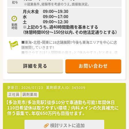
給与
※就業条件、経験等を考慮のうえ、面接後決定。
月火木金 09:00～19:30
水 09:00～17:00
土 09:00～12:30
勤務
※上記のうち、週40時間勤務を基本とする
時間
（休憩時間00分～150分以内、その他法定通りとする）
■東海・北陸・関東に18店舗展開！今後も東海エリアを中心に店
舗展開していきます！
■働きやすさは「人間関係の良さ」と「休みやすさ」だと考え、店
舗の人数は多めに配置！
■気持ちよく働いてもらうための環境作り、居心地のよい職場を
詳細を見る
お問い合わせ
常に考えておられます！
■経営者との距離が近い！ベテランでも入社1年目でも意見が言
える風通しのよい会社です！
■やる気のある方には経営にも参加できます！独立希望の方も大
更新日：
2026/07/23
薬剤師求人ID：
345009
歓迎です！
■2018年4月開局のキレイな薬局です。
正社員
調剤薬局
【多治見市/多治見駅】徒歩10分で車通勤も可能！年間休日
110日希望休は取りやすい環境♪内科メインの欠員補充に
伴う募集で、年収650万円も目指せます。
検討リストに追加