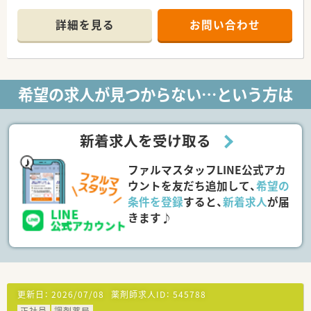
■主に心療内科の処方箋を1日あたり90枚から100枚ほど応需し
ており、専門性を高めることができます。
詳細を見る
お問い合わせ
■薬剤師は4名在籍しており、複数名体制をとっているため安心
して業務に取り組むことができます。
【求人情報について】
■正社員としての雇用形態で募集を行っており、想定される年収
希望の求人が見つからない…という方は
は500万円から650万円となります。
■昇給は年に1回あり、賞与も年に2回支給され過去には3.6カ月
分の支給実績がしっかりとあります。
■薬剤師資格手当や管理薬剤師手当など各種手当が充実してお
新着求人を受け取る
り、安心して長く働くことができる条件です。
ファルマスタッフLINE公式アカ
【想定される業務内容】
■処方箋に基づく調剤業務や服薬指導、監査業務に加えてOTC医
ウントを友だち追加して、
希望の
薬品の販売にも携わっていただきます。
条件を登録
すると、
新着求人
が届
■薬剤師の業務割合は調剤が9割を占めており、雑務的な業務は
きます♪
一切ないため専門業務に集中できます。
■1人1台支給されるiPadの電子薬歴システムを活用し、効率良
く薬歴の記載を行っていただきます。
【想定されるモデル年収】
■30代の平均年収は650万円となっており、これまでのご経験な
どを考慮のうえ給与が決定されます。
更新日：
2026/07/08
薬剤師求人ID：
545788
■薬局長などの役職に就くことで、40代では平均700万円の年収