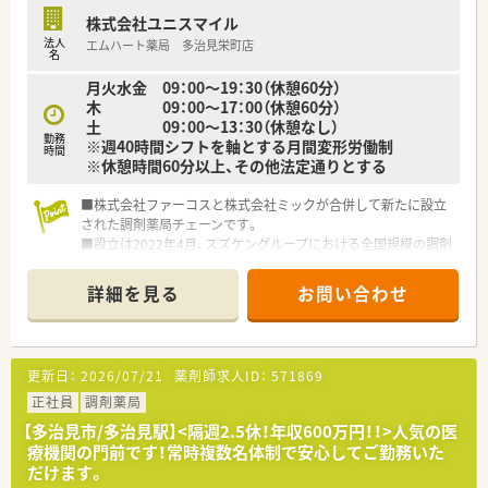
株式会社ユニスマイル
法人
エムハート薬局 多治見栄町店
名
月火水金 09：00～19：30（休憩60分）
木 09：00～17：00（休憩60分）
土 09：00～13：30（休憩なし）
勤務
※週40時間シフトを軸とする月間変形労働制
時間
※休憩時間60分以上、その他法定通りとする
■株式会社ファーコスと株式会社ミックが合併して新たに設立
された調剤薬局チェーンです。
■設立は2022年4月、スズケングループにおける全国規模の調剤
薬局チェーンとなります。
■2社が培ってきたノウハウと企業の良さを融合し、より安定し
詳細を見る
お問い合わせ
た経営基盤から、成長スピードを加速させていきます。
■コーポレートメッセージは「あなたに今、わたしができるこ
と」。
■正社員には全国・広域・都道府県限定・自宅通勤の4コースを用
更新日：
2026/07/21
薬剤師求人ID：
571869
意。
■全国・広域・都道府県限定コースの方には充実の住宅補助制度
正社員
調剤薬局
が適用されます。
【多治見市/多治見駅】<隔週2.5休！年収600万円！！>人気の医
■住居は法人契約なので初期費用時の自己負担はほとんどあり
療機関の門前です！常時複数名体制で安心してご勤務いた
ません。
だけます。
■産育休からの復帰率は95%以上！時短勤務はお子様が小学3年