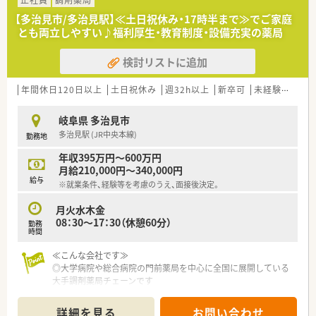
正社員
調剤薬局
を得ることが期待できる環境です。
【多治見市/多治見駅】≪土日祝休み・17時半まで≫でご家庭
■さらに経験を積んで50代になれば、平均で850万円という高い
とも両立しやすい♪福利厚生・教育制度・設備充実の薬局
水準の年収を目指すことも可能です。
検討リストに追加
年間休日120日以上
土日祝休み
週32h以上
新卒可
未経験可
ブ
岐阜県 多治見市
多治見駅 (JR中央本線)
勤務地
年収395万円～600万円
月給210,000円～340,000円
給与
※就業条件、経験等を考慮のうえ、面接後決定。
月火水木金
08：30～17：30（休憩60分）
勤務
時間
≪こんな会社です≫
◎大学病院や総合病院の門前薬局を中心に全国に展開している
大手調剤薬局チェーンです
◎コンプライアンス重視！安心して業務に臨める体制です
◎薬学生を対象とした「就職企業人気ランキング」でも上位の会
詳細を見る
お問い合わせ