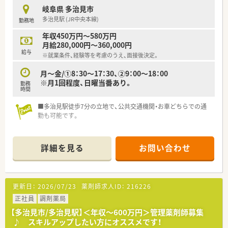
・薬剤師のスペシャリストとして、在宅医療や漢方といった専門
岐阜県 多治見市
分野を極める道もあります。
多治見駅 (JR中央本線)
勤務地
・独立支援制度もありますので、5年目以上になると、独立という
新たな道も開けます。
年収450万円～580万円
月給280,000円～360,000円
★働きやすさは抜群です！
給与
※就業条件、経験等を考慮のうえ、面接後決定。
・ノルマなども無くノビノビと成長する環境を意識しているた
め、非常に働きやすい社風です。
月～金/①8：30～17：30、②9：00～18：00
・入社の決め手は「薬局の雰囲気がとても良かった」という意見を
※月1回程度、日曜当番あり。
勤務
多くいただいております。
時間
・働きやすい社風の証として、医療業界では高水準の人材定着率
「97％」と非常に高いです。
■多治見駅徒歩7分の立地で、公共交通機関・お車どちらでの通
・月平均の所定労働時間は161時間と少なく、残業も全社平均11
勤も可能です。
時間程と無理なく働けます。
・営業利益率が高く、報酬改定の影響を受け辛い経営を行ってい
るので安定しています。
詳細を見る
お問い合わせ
★充実した福利厚生でしっかりとサポート！
・社長自身も産休育休を取得して復帰、女性が長く働き続けられ
る企業を目指しています。
更新日：
2026/07/23
薬剤師求人ID：
216226
・育休はお子様が3歳になる迄、時短制度はお子様が小学生にな
る迄延長する事が可能です。
正社員
調剤薬局
・有休は、みんなで助け合い取得するという社風なので取得率は
【多治見市/多治見駅】＜年収～600万円＞管理薬剤師募集
80%以上と高い水準です。
♪ スキルアップしたい方にオススメです！
・会社負担のeラーニング研修も豊富にあり、薬剤師や社会人と