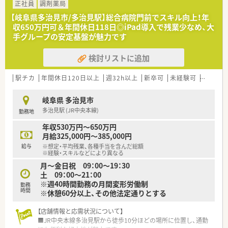
■1200品目におよぶ多種多様な医薬品を取り揃えており、薬剤
正社員
調剤薬局
師3名と事務員4名の複数名体制で対応します。
【岐阜県多治見市/多治見駅】総合病院門前でスキル向上！年
収650万円可＆年間休日118日◎iPad導入で残業少なめ、大
【想定される業務内容】
手グループの安定基盤が魅力です
■内科を中心とした処方箋に対する調剤や監査、患者様への丁寧
な服薬指導が日々の主な調剤業務となっております。
検討リストに追加
■調剤併設店として、患者様からの健康相談に対する的確なアド
バイスや一般用医薬品の販売もご担当いただきます。
■一人1台支給されるタブレット端末を活用して、スムーズかつ
駅チカ
年間休日120日以上
週32h以上
新卒可
未経験可
ブラン
正確な薬歴入力や患者情報の管理業務を行っていただきます。
岐阜県 多治見市
【こんな取り組みをしています】
多治見駅 (JR中央本線)
勤務地
■ワークライフバランス推進のエクセレント企業として認定さ
れており、仕事と家庭の両立支援に会社を挙げて力を入れていま
年収530万円～650万円
す。
月給325,000円～385,000円
■研修認定薬剤師の取得に向けた費用負担や、キャリア採用者に
給与
※想定・平均残業、各種手当を含んだ総額
向けた充実した薬歴研修などを完備してスキルアップを支援し
※経験・スキルなどにより異なる
ます。
月～金日祝 09：00～19：30
■医療教育課から外部研修の案内や各種情報発信が定期的に行
土 09：00～21：00
われており、継続的な学習を会社が全面的にバックアップしま
※週40時間勤務の月間変形労働制
勤務
す。
時間
※休憩60分以上、その他法定通りとする
【店舗情報と応需状況について】
■JR中央本線多治見駅から徒歩10分ほどの場所に位置し、通勤