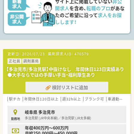
サイト上に掲載していない
非公
・入社後、まずは3年程度を目安に管理薬剤師を目指し、
開求人
を含め、
転職のプロ
があな
その後はマネジメント研修など管理者に必要な研修あり！
たのご希望に沿って
求人をお探
しします！
■継続的に勉強をし、各資格取得に前向きな方◎
・研修認定薬剤師や実務実習指導、
スポーツファーマシストなど資格取得を支援しています！
・業務に必要な通信講座についても、会社からの補助あり♪
自己研鑽にも励めます！
更新日：
2026/07/23
薬剤師求人ID：
470579
正社員
調剤薬局
＼ 長く働けるしくみがあります ／
■雇用形態変更制度やリターン雇用制度など、様々な制度があり
【多治見市/多治見駅】中抜けなし 年間休日123日実績あり
ライフスタイルに合わせて永く働けます！
●大手ならではの手厚い手当・福利厚生あり
60歳の定年後、70歳まで契約社員・パートとしてご勤務いただ
ける、
検討リストに追加
『シニア再雇用制度』があります。
■愛知県が女性活躍推進に取り組む企業を認証する制度
『あいち女性輝きカンパニー』として認証を受けています！
駅チカ
年間休日120日以上
週32h以上
ブランク可
車通勤可
高給
女性が働きやすい環境・制度作りを積極的に行い、
その取り組みが評価されています☆
岐阜県 多治見市
多治見駅 (JR中央本線)／多治見駅 (JR太多線)
勤務地
＼ 福利厚生・教育制度について ／
■各種手当が充実しています！
年収400万円～600万円
手当の例／薬剤師手当、皆勤手当、住宅手当、赴任手当、管理手
月給250,000円～450,000円