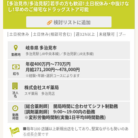
■毎年4月の昇給や年2回の賞与支給があり、過去の賞与支給実
【多治見市/多治見駅】若手の方も歓迎！土日祝休み・中抜けな
績は3.6カ月分と安定した収入を得られる好待遇です。
し！早めのご帰宅なドラッグストア可能
■薬剤師資格手当や管理薬剤師手当などの各種手当がしっかり
と完備されており、高収入を目指せる求人です。
検討リストに追加
【こんな取り組みをしています】
■ワークライフバランス休暇として年間9日間の特別休暇が付与
土日祝休み
土日休み(相談可含む)
週32h以上
未経験可
ブランク可
され、連続取得日数に上限がないのが非常に大きな魅力です。
■産前産後休業や最長で子どもが3歳になるまでの育児休業制度
岐阜県 多治見市
が整備され、仕事と子育ての無理のない両立を支援しています。
多治見駅 (JR中央本線)／多治見駅 (JR太多線)
勤務地
■対象となる学会や研修への参加に対して年間最大1万円の補助
金を支給するなど、社員の自己研鑽を力強くサポートしておりま
年収400万円～770万円
す。
月給271,200円～478,000円
給与
※経験・年齢・選択コースによります
株式会社スギ薬局
法人
スギ薬局 多治見店
名
[総合薬剤師] 開局時間に合わせてシフト制勤務
[調剤薬剤師] 9:00～19:00内の勤務
勤務
※変形労働時間制(実働1日平均8時間勤務)
時間
■毎年100 店舗以上新規出店をしており、堅実ながらも勢いのあ
る成長企業です