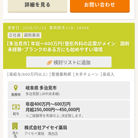
詳細を見る
お問い合わせ
更新日：
2026/07/23
薬剤師求人ID：
16068
正社員
調剤薬局
【多治見市】 年収～600万円！整形外科の応需がメイン 調剤
未経験・ブランクのある方にも始めやすい環境
検討リストに追加
高給与(600万円以上)
管理薬剤師
大手チェーン
高収入
岐阜県 多治見市
多治見駅 (JR中央本線)
勤務地
年収400万円～600万円
月給250,000円～450,000円
給与
※ご経験等を考慮の上、決定致します。
株式会社アイセイ薬局
法人
アイセイ薬局 滝呂店
名