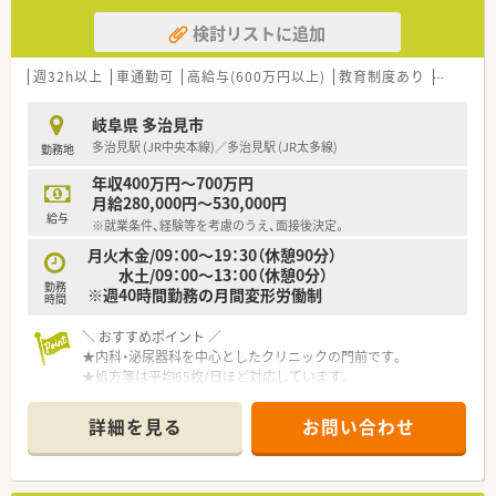
しての知識を身に付けれます。
検討リストに追加
週32h以上
車通勤可
高給与(600万円以上)
教育制度あり
シフト制
岐阜県 多治見市
多治見駅 (JR中央本線)／多治見駅 (JR太多線)
勤務地
年収400万円～700万円
月給280,000円～530,000円
給与
※就業条件、経験等を考慮のうえ、面接後決定。
月火木金/09：00～19：30（休憩90分）
水土/09：00～13：00（休憩0分）
勤務
※週40時間勤務の月間変形労働制
時間
＼ おすすめポイント ／
★内科・泌尿器科を中心としたクリニックの門前です。
★処方箋は平均65枚/日ほど対応しています。
在籍している薬剤師さんは2～3名。
常時複数名体制ですので安心です。
詳細を見る
お問い合わせ
★自動分包機・監査システムなど設備充実！
★住宅サポート制度・定年65歳制など長く働ける制度あり！
★店舗は2階建てとなっており、休憩室もしっかりと確保されて