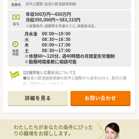
前平公園駅 (長良川鉄道越美南線)
勤務地
年収500万円～650万円
月給350,000円～583,333円
給与
※就業条件、経験等を考慮のうえ、面接後決定。
月水金 09：00～19：00
火 08：30～16：30
木 09：00～17：00
土 08：30～17：00
勤務
時間
※休憩60～120分。週40時間の月間変形労働制
※勤務時間柔軟に相談可能
【店舗情報と応需状況について】
■長良川鉄道越美南線の前平公園駅から徒歩10分と、毎日の通
勤に無理のない立地です。
■内科や外科を含め多科目を幅広く応需しており、在宅医療にも
注力している環境です。
詳細を見る
お問い合わせ
■1日あたり約70枚から80枚の処方箋を、常勤薬剤師3名体制で
協力し対応します。
【法人特徴について】
■岐阜県を中心に店舗展開を行っており、地域で一番温かい薬局
わたしたちがあなたの条件にぴった
を目指して運営しています。
りの職場をお探しします。
■薬科大学との連携により、働きながら研究活動や博士号取得を