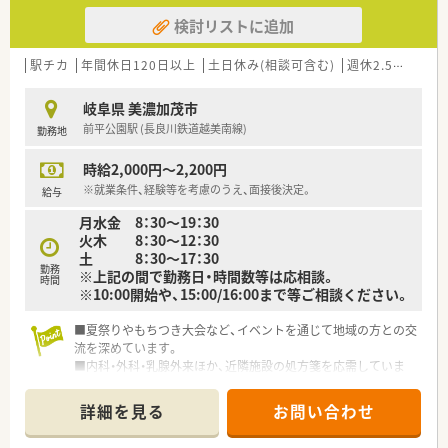
検討リストに追加
駅チカ
年間休日120日以上
土日休み(相談可含む)
週休2.5日以上
岐阜県 美濃加茂市
前平公園駅 (長良川鉄道越美南線)
勤務地
時給2,000円～2,200円
※就業条件、経験等を考慮のうえ、面接後決定。
給与
月水金 8：30～19：30
火木 8：30～12：30
土 8：30～17：30
勤務
※上記の間で勤務日・時間数等は応相談。
時間
※10:00開始や、15:00/16:00まで等ご相談ください。
■夏祭りやもちつき大会など、イベントを通じて地域の方との交
流を深めています。
■内科・外科・乳腺外来ほか、近隣施設の処方箋を応需していま
す。
■地域医療に貢献したい方にもおすすめです。
詳細を見る
お問い合わせ