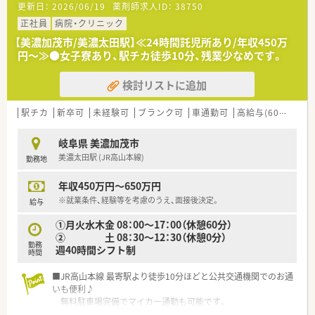
更新日：
2026/06/19
薬剤師求人ID：
38750
正社員
病院・クリニック
【美濃加茂市/美濃太田駅】≪24時間託児所あり/年収450万
円～≫●女子寮あり、駅チカ徒歩10分、残業少なめです。
検討リストに追加
駅チカ
新卒可
未経験可
ブランク可
車通勤可
高給与(600万円以上)
岐阜県 美濃加茂市
美濃太田駅 (JR高山本線)
勤務地
年収450万円～650万円
※就業条件、経験等を考慮のうえ、面接後決定。
給与
①月火水木金 08：00～17：00（休憩60分）
② 土 08：30～12：30（休憩0分）
勤務
週40時間シフト制
時間
■JR高山本線 最寄駅より徒歩10分ほどと公共交通機関でのお通
いも便利♪
無料駐車場完備でマイカー通勤も可能です。