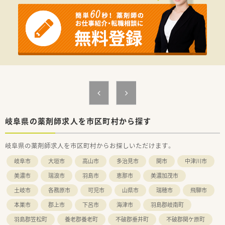
目指すことも可能な環境です。
■医療提供だけでなく地域イベントも開催し、住民との交流を大
切にしている法人です。
【職場環境と雰囲気】
■従業員全員が働きやすい環境作りを目指しており、職場の雰囲
気は非常に良好な職場です。
■代表が非常に温和な人柄であり、スタッフの声に耳を傾ける風
通しの良さがあります。
■夏祭りなどのイベントを通じて地域の方との距離が近く、アッ
トホームな雰囲気で働けます。
【こんな方が活躍中】
■30代から50代までの幅広い年代の薬剤師が、それぞれの強み
岐阜県の薬剤師求人を市区町村から探す
を活かして活躍しています。
■働きながら博士号取得を目指すスタッフも在籍しており、学術
岐阜県の薬剤師求人を市区町村からお探しいただけます。
への意欲が高い職場です。
■子育てや介護などのライフイベントと仕事を両立させている
岐阜市
大垣市
高山市
多治見市
関市
中津川市
スタッフが多く在籍しています。
美濃市
瑞浪市
羽島市
恵那市
美濃加茂市
土岐市
各務原市
可児市
山県市
瑞穂市
飛騨市
本巣市
郡上市
下呂市
海津市
羽島郡岐南町
羽島郡笠松町
養老郡養老町
不破郡垂井町
不破郡関ケ原町