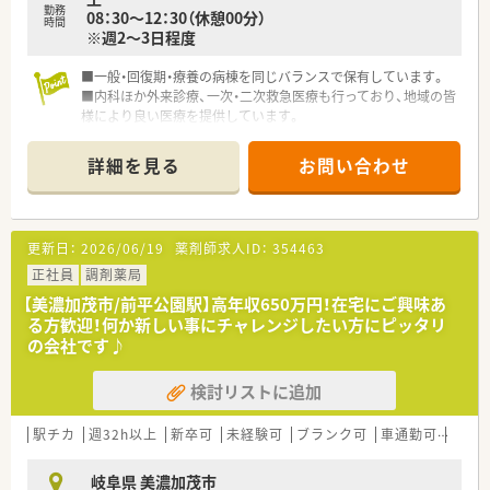
勤務
08：30～12：30（休憩00分）
時間
※週2～3日程度
■一般・回復期・療養の病棟を同じバランスで保有しています。
■内科ほか外来診療、一次・二次救急医療も行っており、地域の皆
様により良い医療を提供しています。
■病気の治療だけでなく、予防医療にも力を入れています。
詳細を見る
お問い合わせ
更新日：
2026/06/19
薬剤師求人ID：
354463
正社員
調剤薬局
【美濃加茂市/前平公園駅】高年収650万円！在宅にご興味あ
る方歓迎！何か新しい事にチャレンジしたい方にピッタリ
の会社です♪
検討リストに追加
駅チカ
週32h以上
新卒可
未経験可
ブランク可
車通勤可
高給与
岐阜県 美濃加茂市