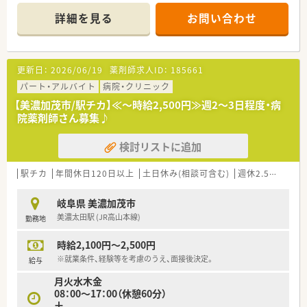
詳細を見る
お問い合わせ
更新日：
2026/06/19
薬剤師求人ID：
185661
パート・アルバイト
病院・クリニック
【美濃加茂市/駅チカ】≪～時給2,500円≫週2～3日程度・病
院薬剤師さん募集♪
検討リストに追加
駅チカ
年間休日120日以上
土日休み(相談可含む)
週休2.5日以上
岐阜県 美濃加茂市
美濃太田駅 (JR高山本線)
勤務地
時給2,100円～2,500円
※就業条件、経験等を考慮のうえ、面接後決定。
給与
月火水木金
08：00～17：00（休憩60分）
土