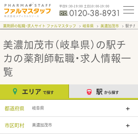
平日9：30-19：00 土日10：00-19：00
薬剤師の転職・求人サイト ファルマスタッフ
岐阜県
美濃加茂市
駅チカ
美濃加茂市（岐阜県）の駅チ
カ
の薬剤師転職・求人情報一
覧
エリア
駅
で探す
から探す
都道府県
岐阜県
市区町村
美濃加茂市