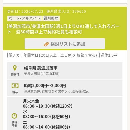
更新日：
2026/07/23
薬剤師求人ID：
399620
パート・アルバイト
調剤薬局
【美濃加茂市/美濃太田駅】週1日よりOK！通しで入れるパー
ト 週30時間以上で契約社員も相談可
検討リストに追加
駅チカ
年間休日120日以上
土日休み(相談可含む)
週休2.5日以上
岐阜県 美濃加茂市
美濃太田駅 (JR高山本線)
勤務地
時給2,000円～2,300円
※就業条件、経験等を考慮のうえ、面接後決定。
給与
月火木金
08：30～19：30（休憩120分）
水
08：30～16：00（休憩60分）
土
勤務
時間
08：00～14：00（休憩00分）