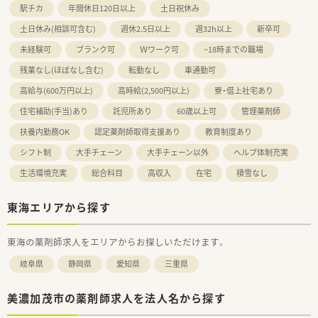
駅チカ
年間休日120日以上
土日祝休み
土日休み(相談可含む)
週休2.5日以上
週32h以上
新卒可
未経験可
ブランク可
Ｗワーク可
~18時までの職場
残業なし(ほぼなし含む)
転勤なし
車通勤可
高給与(600万円以上)
高時給(2,500円以上)
寮・借上社宅あり
住宅補助(手当)あり
託児所あり
60歳以上可
管理薬剤師
扶養内勤務OK
認定薬剤師取得支援あり
教育制度あり
シフト制
大手チェーン
大手チェーン以外
ヘルプ体制充実
生活環境充実
総合科目
高収入
在宅
積雪なし
東海エリアから探す
東海の薬剤師求人をエリアからお探しいただけます。
岐阜県
静岡県
愛知県
三重県
美濃加茂市の薬剤師求人を法人名から探す