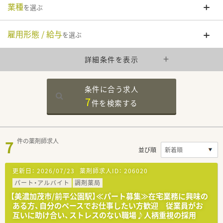
業種
を選ぶ
雇用形態 / 給与
を選ぶ
詳細条件を表示
条件に合う求人
7
件を
検索する
7
件の薬剤師求人
並び順
更新日：
2026/07/23
薬剤師求人ID：
206020
パート・アルバイト
調剤薬局
【美濃加茂市/前平公園駅】≪パート募集≫在宅業務に興味の
ある方、自分のペースでお仕事したい方歓迎 従業員がお
互いに助け合い、ストレスのない職場♪人柄重視の採用