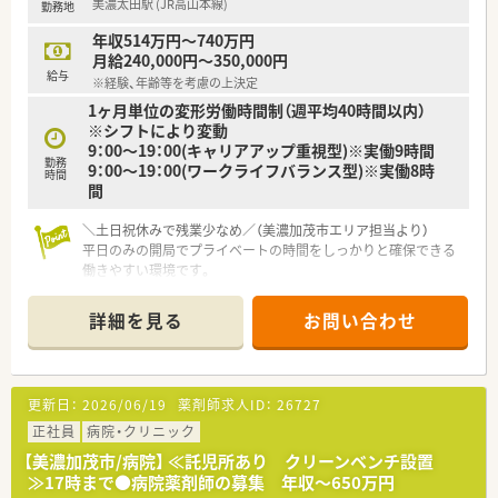
美濃太田駅 (JR高山本線)
勤務地
年収514万円～740万円
月給240,000円～350,000円
給与
※経験、年齢等を考慮の上決定
1ヶ月単位の変形労働時間制（週平均40時間以内）
※シフトにより変動
9：00～19：00(キャリアアップ重視型)※実働9時間
勤務
9：00～19：00(ワークライフバランス型)※実働8時
時間
間
＼土日祝休みで残業少なめ／（美濃加茂市エリア担当より）
平日のみの開局でプライベートの時間をしっかりと確保できる
働きやすい環境です。
【店舗情報と応需状況について】
詳細を見る
お問い合わせ
■美濃太田駅から徒歩で7分という好立地にあり毎日の通勤負担
が少なく通いやすい環境が整っています。
■整形外科中心の応需で1日の処方箋枚数は15枚程度となって
おり落ち着いて業務に取り組むことが可能です。
更新日：
2026/06/19
薬剤師求人ID：
26727
■現在は正社員1名体制で運営しており一人ひとりの患者様とじ
っくり向き合えるゆとりある職場環境です。
正社員
病院・クリニック
【美濃加茂市/病院】 ≪託児所あり クリーンベンチ設置
【勤務実態について】
≫17時まで●病院薬剤師の募集 年収～650万円
■処方箋枚数が比較的落ち着いているため服薬指導に十分な時