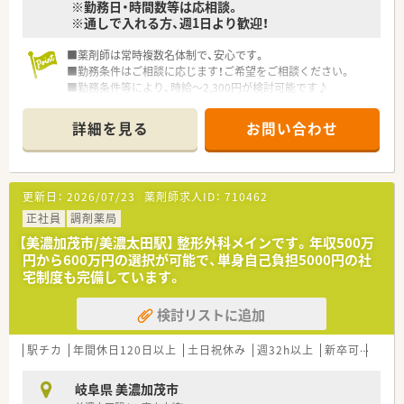
※勤務日・時間数等は応相談。
※通しで入れる方、週1日より歓迎！
■薬剤師は常時複数名体制で、安心です。
■勤務条件はご相談に応じます！ご希望をご相談ください。
■勤務条件等により、時給～2,300円が検討可能です♪
■内科系をメインに複数科目の処方箋を応需しており、勉強にな
る環境です。
詳細を見る
お問い合わせ
更新日：
2026/07/23
薬剤師求人ID：
710462
正社員
調剤薬局
【美濃加茂市/美濃太田駅】 整形外科メインです。年収500万
円から600万円の選択が可能で、単身自己負担5000円の社
宅制度も完備しています。
検討リストに追加
駅チカ
年間休日120日以上
土日祝休み
週32h以上
新卒可
未経
岐阜県 美濃加茂市