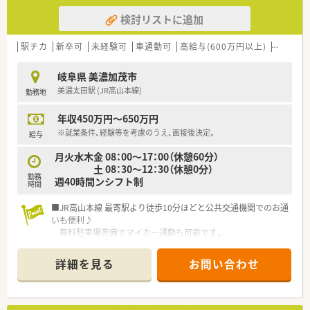
間を確保でき患者様に寄り添った対応が可能です。
検討リストに追加
■最新の監査機器やピッキングサポートシステムを導入してお
り調剤過誤が非常に発生しにくい安全な環境です。
■残業時間が少なく定時での退社が可能な日も多いため仕事終
駅チカ
新卒可
未経験可
車通勤可
高給与(600万円以上)
寮・借上
わりのプライベートな時間を有効に活用できます。
岐阜県 美濃加茂市
【こんな取り組みをしています】
美濃太田駅 (JR高山本線)
勤務地
■最新の音声入力対応の電子薬歴や薬歴閲覧用タブレットを導
入し業務効率化と質の高い服薬指導を実現しています。
年収450万円～650万円
■年間10万円まで学会参加やeラーニングの費用を補助する自
己啓発支援制度でスキルアップを応援しています。
※就業条件、経験等を考慮のうえ、面接後決定。
給与
■調剤薬局と店舗を別々の営業所として分離申請することでそ
月火水木金 08：00～17：00（休憩60分）
れぞれの専門性を高めつつ効率的な運営を行っています。
土 08：30～12：30（休憩0分）
勤務
週40時間ンシフト制
時間
■JR高山本線 最寄駅より徒歩10分ほどと公共交通機関でのお通
いも便利♪
無料駐車場完備でマイカー通勤も可能です。
詳細を見る
お問い合わせ