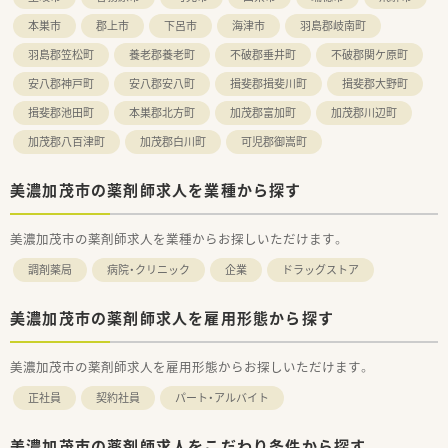
本巣市
郡上市
下呂市
海津市
羽島郡岐南町
羽島郡笠松町
養老郡養老町
不破郡垂井町
不破郡関ケ原町
安八郡神戸町
安八郡安八町
揖斐郡揖斐川町
揖斐郡大野町
揖斐郡池田町
本巣郡北方町
加茂郡富加町
加茂郡川辺町
加茂郡八百津町
加茂郡白川町
可児郡御嵩町
美濃加茂市の薬剤師求人を業種から探す
美濃加茂市の薬剤師求人を業種からお探しいただけます。
調剤薬局
病院・クリニック
企業
ドラッグストア
美濃加茂市の薬剤師求人を雇用形態から探す
美濃加茂市の薬剤師求人を雇用形態からお探しいただけます。
正社員
契約社員
パート・アルバイト
美濃加茂市の薬剤師求人をこだわり条件から探す