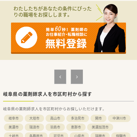
・品質管理業務(医薬品の温度管理、期限管理、衛生管理)
わたしたちがあなたの条件にぴった
・DI業務(医療機関や薬局からの問い合わせ対応)
りの職場をお探しします。
・教育業務(社内従業員への研修をサポート役として指導)
＼こんな会社です／
■医療用医薬品を中心に、検査試薬、医療機器等をはじめ医療現
場で必要なあらゆるものを取り扱うプライム市場上場企業で
す。
■医薬品卸業以外にも病医院や薬局の運営を情報面で支えるシ
ステム、サービスの提供など様々な側面から日本の医療を支えて
います。
■定期的な研修や、エリア内でのつながりも活発！薬剤師フォロ
ーのための専門部署もございますので安心して働けます。
※50才以上は嘱託社員としての採用となります。
岐阜県の薬剤師求人を市区町村から探す
岐阜県の薬剤師求人を市区町村からお探しいただけます。
岐阜市
大垣市
高山市
多治見市
関市
中津川市
美濃市
瑞浪市
羽島市
恵那市
美濃加茂市
土岐市
各務原市
可児市
山県市
瑞穂市
飛騨市