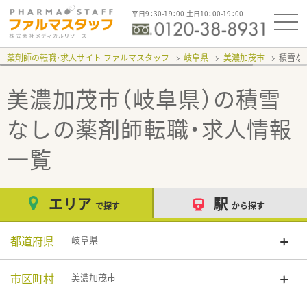
平日9：30-19：00 土日10：00-19：00
薬剤師の転職・求人サイト ファルマスタッフ
岐阜県
美濃加茂市
積雪な
美濃加茂市（岐阜県）の積雪
なし
の薬剤師転職・求人情報
一覧
エリア
駅
で探す
から探す
都道府県
岐阜県
市区町村
美濃加茂市