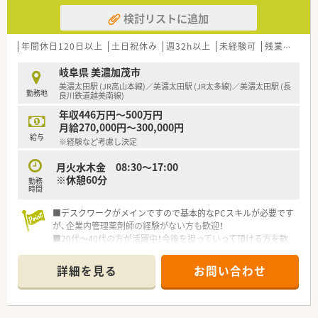
検討リストに追加
年間休日120日以上
土日祝休み
週32h以上
未経験可
残業なし(ほぼなし含む)
岐阜県 美濃加茂市
美濃太田駅 (JR高山本線)／美濃太田駅 (JR太多線)／美濃太田駅 (長
勤務地
良川鉄道越美南線)
年収446万円～500万円
月給270,000円～300,000円
給与
※経験など考慮し決定
月火水木金 08:30～17:00
※休憩60分
勤務
時間
■デスクワークがメインですので基本的なPCスキルが必要です
が、企業内管理薬剤師の経験がない方も歓迎！
■20代～40代の方が活躍中！今後を担っていって頂ける方を歓
迎！
詳細を見る
お問い合わせ
＼こんなお仕事です／
薬剤師職として事務的・学術的な立場から支店全体をサポート頂
くポジションになります。
・薬事関連業務(保健所への届出業務、お得意先の許可状況)