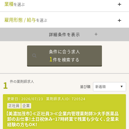
業種
を選ぶ
雇用形態 / 給与
を選ぶ
詳細条件を表示
条件に合う求人
1
件を
検索する
1
件の薬剤師求人
並び順
更新日：
2026/07/23
薬剤師求人ID：
720524
正社員
企業
【美濃加茂市】≪正社員≫≪企業内管理薬剤師≫大手医薬品
卸のお仕事！土日祝休み・17時終業で残業も少なく、企業未
経験の方もOK！