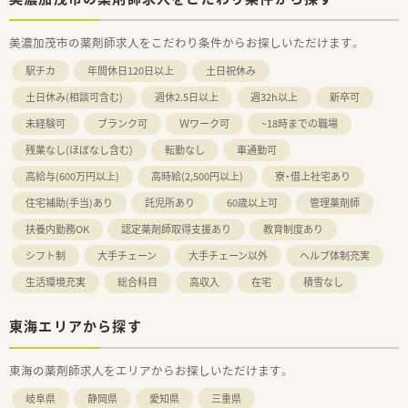
美濃加茂市の薬剤師求人をこだわり条件からお探しいただけます。
駅チカ
年間休日120日以上
土日祝休み
土日休み(相談可含む)
週休2.5日以上
週32h以上
新卒可
未経験可
ブランク可
Ｗワーク可
~18時までの職場
残業なし(ほぼなし含む)
転勤なし
車通勤可
高給与(600万円以上)
高時給(2,500円以上)
寮・借上社宅あり
住宅補助(手当)あり
託児所あり
60歳以上可
管理薬剤師
扶養内勤務OK
認定薬剤師取得支援あり
教育制度あり
シフト制
大手チェーン
大手チェーン以外
ヘルプ体制充実
生活環境充実
総合科目
高収入
在宅
積雪なし
東海エリアから探す
東海の薬剤師求人をエリアからお探しいただけます。
岐阜県
静岡県
愛知県
三重県