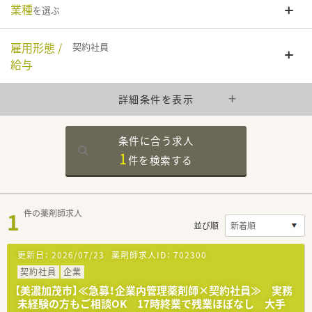
業種
を選ぶ
雇用形態 /
契約社員
給与
詳細条件を表示
条件に合う求人
1
件を
検索する
1
件の薬剤師求人
並び順
更新日：
2026/07/23
薬剤師求人ID：
702300
契約社員
企業
【美濃加茂市】≪急募！企業内管理薬剤師×契約社員≫ 実務
未経験の方もご相談OK 17時終業で残業ほぼなし 大手