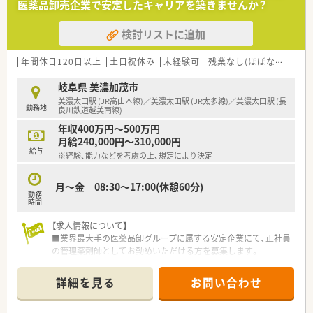
医薬品卸売企業で安定したキャリアを築きませんか？
検討リストに追加
年間休日120日以上
土日祝休み
未経験可
残業なし(ほぼなし含む)
岐阜県 美濃加茂市
美濃太田駅 (JR高山本線)／美濃太田駅 (JR太多線)／美濃太田駅 (長
勤務地
良川鉄道越美南線)
年収400万円～500万円
月給240,000円～310,000円
給与
※経験、能力などを考慮の上、規定により決定
月～金 08:30～17:00(休憩60分)
勤務
時間
【求人情報について】
■業界最大手の医薬品卸グループに属する安定企業にて、正社員
の管理薬剤師としてお勤めいただける方を募集します。
■年間休日数は120日以上確保されており、土日祝日はしっかり
休めるため、私生活を大切にしたい方に最適です。
詳細を見る
お問い合わせ
■経験や能力を考慮した上で年収は400万円から500万円を提示
しており、賞与も年2回支給される好待遇です。