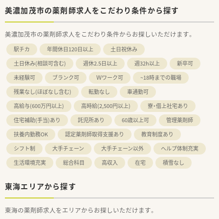
美濃加茂市の薬剤師求人をこだわり条件から探す
美濃加茂市の薬剤師求人をこだわり条件からお探しいただけます。
駅チカ
年間休日120日以上
土日祝休み
土日休み(相談可含む)
週休2.5日以上
週32h以上
新卒可
未経験可
ブランク可
Ｗワーク可
~18時までの職場
残業なし(ほぼなし含む)
転勤なし
車通勤可
高給与(600万円以上)
高時給(2,500円以上)
寮・借上社宅あり
住宅補助(手当)あり
託児所あり
60歳以上可
管理薬剤師
扶養内勤務OK
認定薬剤師取得支援あり
教育制度あり
シフト制
大手チェーン
大手チェーン以外
ヘルプ体制充実
生活環境充実
総合科目
高収入
在宅
積雪なし
東海エリアから探す
東海の薬剤師求人をエリアからお探しいただけます。