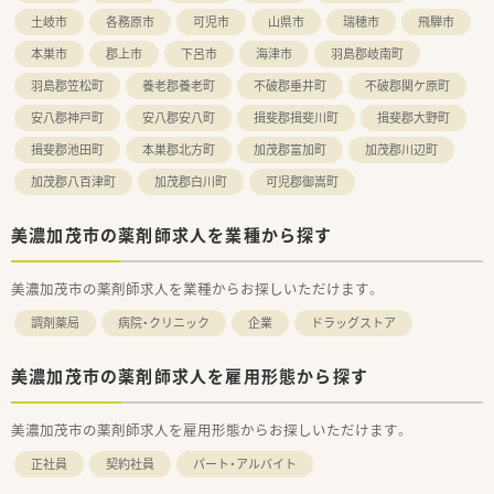
【会社特徴】
土岐市
各務原市
可児市
山県市
瑞穂市
飛騨市
■国内屈指のシェアを誇る医薬品卸企業であり、全国の病院や薬
局へ迅速に医薬品を届ける重要な責務を担っています。
本巣市
郡上市
下呂市
海津市
羽島郡岐南町
■医薬品だけでなく医療機器やシステム開発も手掛けており、多
角的な視点から日本の医療インフラを支える企業です。
羽島郡笠松町
養老郡養老町
不破郡垂井町
不破郡関ケ原町
■東証プライム市場上場グループの安定した経営基盤を持ち、社
安八郡神戸町
安八郡安八町
揖斐郡揖斐川町
揖斐郡大野町
員が安心して業務に専念できる環境整備に努めています。
揖斐郡池田町
本巣郡北方町
加茂郡富加町
加茂郡川辺町
加茂郡八百津町
加茂郡白川町
可児郡御嵩町
美濃加茂市の薬剤師求人を業種から探す
美濃加茂市の薬剤師求人を業種からお探しいただけます。
調剤薬局
病院・クリニック
企業
ドラッグストア
美濃加茂市の薬剤師求人を雇用形態から探す
美濃加茂市の薬剤師求人を雇用形態からお探しいただけます。
正社員
契約社員
パート・アルバイト