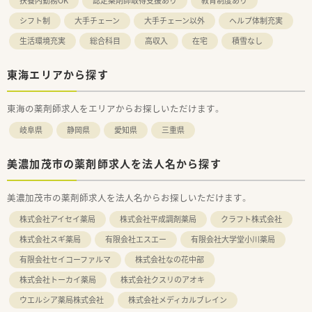
扶養内勤務OK
認定薬剤師取得支援あり
教育制度あり
シフト制
大手チェーン
大手チェーン以外
ヘルプ体制充実
生活環境充実
総合科目
高収入
在宅
積雪なし
東海エリアから探す
東海の薬剤師求人をエリアからお探しいただけます。
岐阜県
静岡県
愛知県
三重県
美濃加茂市の薬剤師求人を法人名から探す
美濃加茂市の薬剤師求人を法人名からお探しいただけます。
株式会社アイセイ薬局
株式会社平成調剤薬局
クラフト株式会社
株式会社スギ薬局
有限会社エスエー
有限会社大学堂小川薬局
有限会社セイコーファルマ
株式会社なの花中部
株式会社トーカイ薬局
株式会社クスリのアオキ
ウエルシア薬局株式会社
株式会社メディカルブレイン