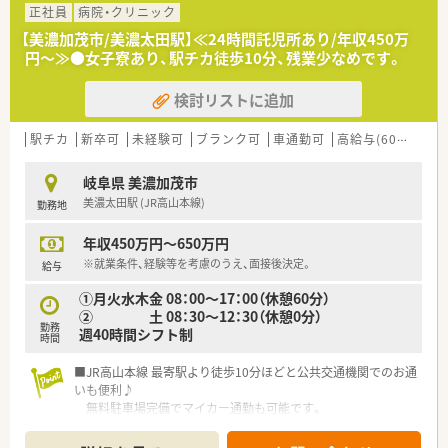
正社員
病院・クリニック
【美濃加茂市/美濃太田駅】≪24時間託児所あり/年収450万
円～≫●女子寮あり、駅チカ徒歩10分、残業少なめです。
検討リストに追加
駅チカ
新卒可
未経験可
ブランク可
車通勤可
高給与(600万円以上)
岐阜県 美濃加茂市
美濃太田駅 (JR高山本線)
勤務地
年収450万円～650万円
※就業条件、経験等を考慮のうえ、面接後決定。
給与
①月火水木金 08：00～17：00（休憩60分）
② 土 08：30～12：30（休憩0分）
勤務
週40時間シフト制
時間
■JR高山本線 最寄駅より徒歩10分ほどと公共交通機関でのお通
いも便利♪
無料駐車場完備でマイカー通勤も可能です。