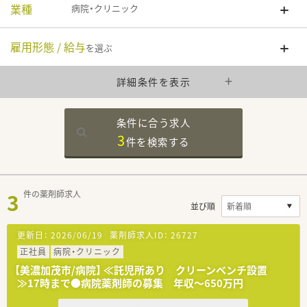
業種
病院・クリニック
雇用形態 / 給与
を選ぶ
詳細条件を表示
条件に合う求人
3
件を
検索する
3
件の薬剤師求人
並び順
更新日：
2026/06/19
薬剤師求人ID：
26727
正社員
病院・クリニック
【美濃加茂市/病院】 ≪託児所あり クリーンベンチ設置
≫17時まで●病院薬剤師の募集 年収～650万円