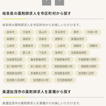
岐阜県の薬剤師求人を市区町村から探す
岐阜県の薬剤師求人を市区町村からお探しいただけます。
岐阜市
大垣市
高山市
多治見市
関市
中津川市
美濃市
瑞浪市
羽島市
恵那市
美濃加茂市
土岐市
各務原市
可児市
山県市
瑞穂市
飛騨市
本巣市
郡上市
下呂市
海津市
羽島郡岐南町
羽島郡笠松町
養老郡養老町
不破郡垂井町
不破郡関ケ原町
安八郡神戸町
安八郡安八町
揖斐郡揖斐川町
揖斐郡大野町
揖斐郡池田町
本巣郡北方町
加茂郡富加町
加茂郡川辺町
加茂郡八百津町
加茂郡白川町
可児郡御嵩町
美濃加茂市の薬剤師求人を業種から探す
美濃加茂市の薬剤師求人を業種からお探しいただけます。