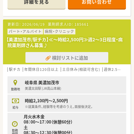
詳細を見る
お問い合わせ
更新日：
2026/06/19
薬剤師求人ID：
185661
パート・アルバイト
病院・クリニック
【美濃加茂市/駅チカ】≪～時給2,500円≫週2～3日程度・病
院薬剤師さん募集♪
検討リストに追加
駅チカ
年間休日120日以上
土日休み(相談可含む)
週休2.5日以上
岐阜県 美濃加茂市
美濃太田駅 (JR高山本線)
勤務地
時給2,100円～2,500円
※就業条件、経験等を考慮のうえ、面接後決定。
給与
月火水木金
08：00～17：00（休憩60分）
土
勤務
08：30～12：30（休憩00分）
時間