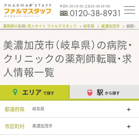
平日9：30-19：00 土日10：00-19：00
薬剤師の転職・求人サイト ファルマスタッフ
岐阜県
美濃加茂市
病院・
美濃加茂市（岐阜県）の病院・
クリニック
の薬剤師転職・求
人情報一覧
エリア
駅
で探す
から探す
都道府県
岐阜県
市区町村
美濃加茂市