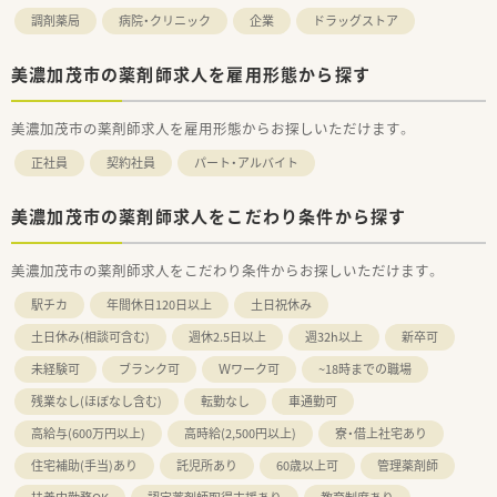
調剤薬局
病院・クリニック
企業
ドラッグストア
美濃加茂市の薬剤師求人を雇用形態から探す
美濃加茂市の薬剤師求人を雇用形態からお探しいただけます。
正社員
契約社員
パート・アルバイト
美濃加茂市の薬剤師求人をこだわり条件から探す
美濃加茂市の薬剤師求人をこだわり条件からお探しいただけます。
駅チカ
年間休日120日以上
土日祝休み
土日休み(相談可含む)
週休2.5日以上
週32h以上
新卒可
未経験可
ブランク可
Ｗワーク可
~18時までの職場
残業なし(ほぼなし含む)
転勤なし
車通勤可
高給与(600万円以上)
高時給(2,500円以上)
寮・借上社宅あり
住宅補助(手当)あり
託児所あり
60歳以上可
管理薬剤師