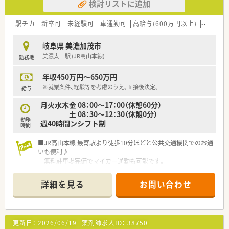
検討リストに追加
駅チカ
新卒可
未経験可
車通勤可
高給与(600万円以上)
寮・借上
岐阜県 美濃加茂市
美濃太田駅 (JR高山本線)
勤務地
年収450万円～650万円
※就業条件、経験等を考慮のうえ、面接後決定。
給与
月火水木金 08：00～17：00（休憩60分）
土 08：30～12：30（休憩0分）
勤務
週40時間ンシフト制
時間
■JR高山本線 最寄駅より徒歩10分ほどと公共交通機関でのお通
いも便利♪
無料駐車場完備でマイカー通勤も可能です。
詳細を見る
お問い合わせ
更新日：
2026/06/19
薬剤師求人ID：
38750