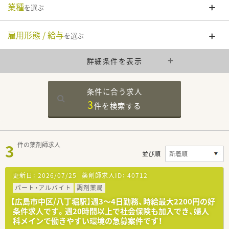
業種
を選ぶ
雇用形態 / 給与
を選ぶ
詳細条件を表示
条件に合う求人
3
件を
検索する
3
件の薬剤師求人
並び順
更新日：
2026/07/25
薬剤師求人ID：
40712
パート・アルバイト
調剤薬局
【広島市中区/八丁堀駅】週3～4日勤務、時給最大2200円の好
条件求人です。週20時間以上で社会保険も加入でき、婦人
科メインで働きやすい環境の急募案件です！