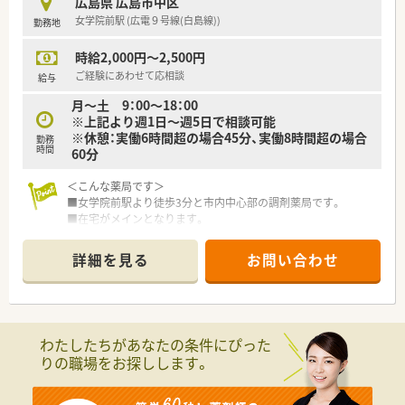
広島県 広島市中区
【法人特徴について】
女学院前駅 (広電９号線(白島線))
勤務地
■広島市内で1店舗のみを運営しており、地域に根ざしたアット
ホームな環境で、転勤の心配もなく腰を据えて長く働くことがで
時給2,000円～2,500円
きます。
■40代後半の女性社長が現役の薬剤師として店舗に立たれてい
ご経験にあわせて応相談
給与
るため、現場の悩みや働きやすさに対する理解が非常に深い組織
月～土 9：00～18：00
です。
※上記より週1日～週5日で相談可能
■「薬剤師であるまえに人であれ」という温かな理念を掲げてお
※休憩：実働6時間超の場合45分、実働8時間超の場合
り、従業員同士が感謝の気持ちを忘れずに支え合う文化が根付い
勤務
時間
60分
ています。
＜こんな薬局です＞
■女学院前駅より徒歩3分と市内中心部の調剤薬局です。
■在宅がメインとなります。
薬剤師による在宅時の運転（免許証）は必要ございません。
（運転者は非薬剤師が対応・2名で1チームを形成しています）
詳細を見る
お問い合わせ
■業務に慣れてからの在宅医療への参加となりますのでご安心
ください。業務に慣れるまでは薬局内での調剤業務を中心に対
応いただきます。
■在宅経験不問です。（※未経験歓迎）
■ドクターとの関係性も良く、依頼の問い合わせもまだまだきて
わたしたちがあなたの条件にぴった
いるため増員募集となります。
りの職場をお探しします。
■経験よりも接遇マナーやサービス業としての認識を兼ね備え
ている薬剤師を募集しています。
■週1日～4日まで時間数も2～4時間程度柔軟に勤務可能です。