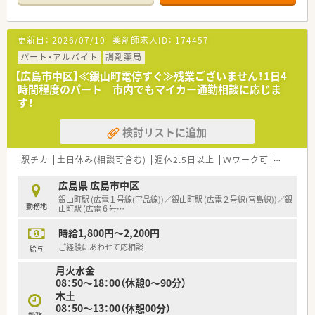
【募集背景と求める人物像について】
■欠員補充に伴う急募の求人です。これまでのご経験を活かし、
即戦力としてご活躍いただける方を歓迎いたします。
更新日：
2026/07/10
薬剤師求人ID：
174457
■平日は18時まで、土曜日は午前中まで勤務可能な方を募集し
ています。週3日から4日のシフトに対応できる方が対象です。
パート・アルバイト
調剤薬局
■患者様に寄り添った丁寧な服薬指導ができる方を求めていま
【広島市中区】≪銀山町電停すぐ≫残業ございません！1日4
す。女性の患者様が多いため、細やかな配慮ができる方に最適で
時間程度のパート 市内でもマイカー通勤相談に応じま
す。
す！
【法人特徴について】
検討リストに追加
■広島県内を中心に複数の店舗を展開している安定した法人で
す。地域に根ざした医療サービスを提供し続けています。
■調剤薬局の運営だけでなく、病院の経営コンサルタントや不動
駅チカ
土日休み(相談可含む)
週休2.5日以上
Ｗワーク可
残業なし
産管理など、多角的な事業展開を行っているのが特徴です。
■介護保険法に基づく訪問介護事業やデイサービス事業も展開
広島県 広島市中区
しており、医療と介護の両面から地域社会に貢献しています。
銀山町駅 (広電１号線(宇品線))／銀山町駅 (広電２号線(宮島線))／銀
勤務地
山町駅 (広電６号
…
時給1,800円～2,200円
ご経験にあわせて応相談
給与
月火水金
08：50～18：00（休憩0～90分）
木土
08：50～13：00（休憩00分）