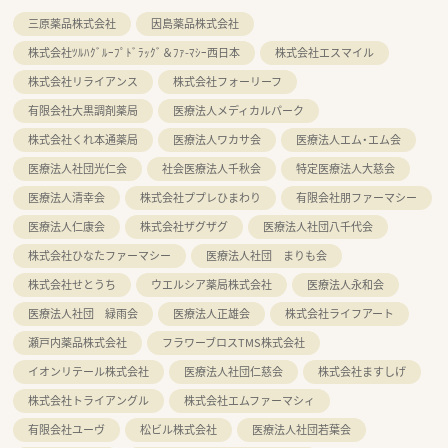
三原薬品株式会社
因島薬品株式会社
株式会社ﾂﾙﾊｸﾞﾙｰﾌﾟﾄﾞﾗｯｸﾞ＆ﾌｧ-ﾏｼｰ西日本
株式会社エスマイル
株式会社リライアンス
株式会社フォーリーフ
有限会社大黒調剤薬局
医療法人メディカルパーク
株式会社くれ本通薬局
医療法人ワカサ会
医療法人エム・エム会
医療法人社団光仁会
社会医療法人千秋会
特定医療法人大慈会
医療法人清幸会
株式会社ププレひまわり
有限会社朋ファーマシー
医療法人仁康会
株式会社ザグザグ
医療法人社団八千代会
株式会社ひなたファーマシー
医療法人社団 まりも会
株式会社せとうち
ウエルシア薬局株式会社
医療法人永和会
医療法人社団 緑雨会
医療法人正雄会
株式会社ライフアート
瀬戸内薬品株式会社
フラワーブロスTMS株式会社
イオンリテール株式会社
医療法人社団仁慈会
株式会社ますしげ
株式会社トライアングル
株式会社エムファーマシィ
有限会社ユーヴ
松ビル株式会社
医療法人社団若葉会