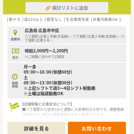
検討リストに追加
駅チカ
週32h以上
積雪なし
生活環境充実
扶養内勤務OK
大手チ
広島県 広島市中区
八丁堀駅 (広電１号線(宇品線))／八丁堀駅 (広電２号線(宮島線))／八
勤務地
丁堀駅 (広電６号
…
時給2,000円～2,200円
※ご経験に合わせて応相談
給与
月～金
09：00～18：00（休憩60分）
土
09：00～13：00（休憩00分）
勤務
時間
※上記シフトで週3～4日シフト制勤務
※土曜は隔週勤務OK
【店舗情報と応需状況について】
■八丁堀駅から徒歩5分と通勤に大変便利な立地です。複数路線
が利用でき、毎日の通勤負担を大きく軽減できます。
■婦人科と内科をメインに応需しており、処方箋枚数は1日平均
40枚、月間1000枚から1200枚程度です。
詳細を見る
お問い合わせ