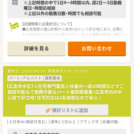
勤務
※上記時間の中で1日4～8時間以内、週2日～3日勤務
時間
曜日・時間応相談
※上記以外の勤務日数・時間でも相談可能
【店舗情報と応需状況について】
■広島電鉄の銀山町駅から徒歩5分という好立地にあり、近隣に
ある百貨店などへも立ち寄りやすく、日々の通勤が非常に便利で
す。
■門前の内科クリニックをメインに、心療内科や精神科、整形外
詳細を見る
お問い合わせ
科など、1日あたり約60枚の処方箋を安定して応需しています。
■近隣の介護老人保健施設への在宅業務にも対応しており、外来
調剤だけでなく地域医療に貢献できる幅広い経験を積むことが
可能です。
更新日：
2026/06/18
薬剤師求人ID：
227920
【募集背景と求める人物像について】
パート・アルバイト
調剤薬局
■今後のさらなるサービス向上と体制強化を目指した増員募集
【広島市中区】≪在宅専門薬局≫扶養内～週30時間などでご
であり、即戦力として現場を支えていただける経験者を求めてい
相談可能なで勤務可能なパート薬剤師募集！広島市内の中
ます。
心部で好立地！在宅対応は2名体制なので安心♪
■患者様に対して「母なる心」で優しく接することができる方
や、周囲のスタッフと協力しながら働ける思いやりのある方を歓
検討リストに追加
迎します。
■調剤実務の経験があり、電子薬歴や最新の調剤システムを使い
こなしながら、正確かつ迅速に業務を遂行できる方を募集してい
土日休み(相談可含む)
週休2.5日以上
ブランク可
扶養内勤務OK
ます。