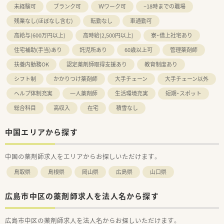
未経験可
ブランク可
Ｗワーク可
~18時までの職場
残業なし(ほぼなし含む)
転勤なし
車通勤可
高給与(600万円以上)
高時給(2,500円以上)
寮・借上社宅あり
住宅補助(手当)あり
託児所あり
60歳以上可
管理薬剤師
扶養内勤務OK
認定薬剤師取得支援あり
教育制度あり
シフト制
かかりつけ薬剤師
大手チェーン
大手チェーン以外
ヘルプ体制充実
一人薬剤師
生活環境充実
短期・スポット
総合科目
高収入
在宅
積雪なし
中国エリアから探す
中国の薬剤師求人をエリアからお探しいただけます。
鳥取県
島根県
岡山県
広島県
山口県
広島市中区の薬剤師求人を法人名から探す
広島市中区の薬剤師求人を法人名からお探しいただけます。