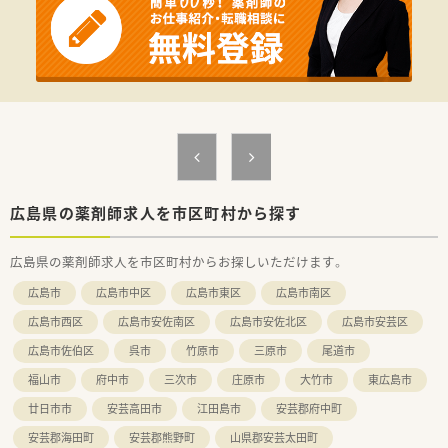
急なお休みにも柔軟に対応頂けます。
■増員を目的とした募集です。
＜業務内容＞
■まずは薬局内で一包化や監査を行っていただき、
患者様についてを把握していきます。
■薬局内の業務に慣れてきたら在宅業務を行っていただきま
す。
単独での訪問はないため、ご安心ください。
■外来調剤業務はほとんどございません。
＜設備も充実＞
広島県の薬剤師求人を市区町村から探す
■電子薬歴、分包機を導入済みです。
■AI搭載の一包化監査システムも最新導入しています。
広島県の薬剤師求人を市区町村からお探しいただけます。
■同ビル3階に1LDKの休憩室を完備
広島市
広島市中区
広島市東区
広島市南区
＜研修制度＞
■在宅経験がない方でもマンツーマンで指導頂ける教育制度が
広島市西区
広島市安佐南区
広島市安佐北区
広島市安芸区
あります。
広島市佐伯区
呉市
竹原市
三原市
尾道市
＜こんな方にもオススメ＞
福山市
府中市
三次市
庄原市
大竹市
東広島市
■在宅業務が好きな方
■少ない勤務時間・勤務日数でも在宅を学びたい方
廿日市市
安芸高田市
江田島市
安芸郡府中町
少しでも気になった方はお問い合わせくださいませ
安芸郡海田町
安芸郡熊野町
山県郡安芸太田町