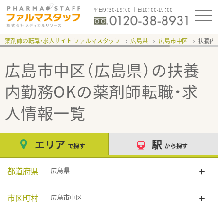
平日9：30-19：00 土日10：00-19：00
薬剤師の転職・求人サイト ファルマスタッフ
広島県
広島市中区
扶養内
広島市中区（広島県）の扶養
内勤務OK
の薬剤師転職・求
人情報一覧
エリア
駅
で探す
から探す
都道府県
広島県
市区町村
広島市中区