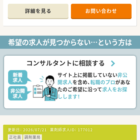
■役職に関わらずフラットに意見交換ができる風通しの良い組
織で、現場の声から新規事業が生まれることも珍しくありませ
詳細を見る
お問い合わせ
ん。
■豪華な本社を構えず利益を社員へ還元する方針を徹底してお
り、会社の成長に貢献した際にはインセンティブも支給されま
す。
希望の求人が見つからない…という方は
【募集背景と求める人物像について】
■今回は既存店舗における薬剤師の欠員補充を目的とした、正社
員としてご活躍いただける方の募集となります。
■ご年齢や性別は問わず、これまでの薬剤師としてのご経験を活
コンサルタントに相談する
かして長く働きたい方を幅広く歓迎いたします。
■地域のかかりつけ薬局への進化など、業界の変化に合わせた新
サイト上に掲載していない
非公
しい取り組みに挑戦できる意欲的な方を求めています。
開求人
を含め、
転職のプロ
があな
たのご希望に沿って
求人をお探
しします！
更新日：
2026/07/21
薬剤師求人ID：
177012
正社員
調剤薬局