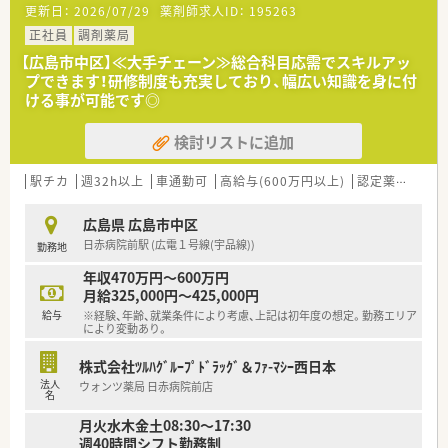
更新日：
2026/07/29
薬剤師求人ID：
195263
■門前に調剤薬局があるため、入院患者様の対応がメインとなり
ます。
正社員
調剤薬局
■病棟専任配置もされており、多職種の方と積極的に連携をされ
【広島市中区】≪大手チェーン≫総合科目応需でスキルアッ
ています。
プできます！研修制度も充実しており、幅広い知識を身に付
■薬剤師常勤7名、非常勤1名の体制です。
ける事が可能です◎
■導入機器は電子カルテ・MRIやCTなどの画像は電子化されてい
ます。
検討リストに追加
《こんな研修体制です》
■部門ごとにそれぞれの教育システムが完備されています。
駅チカ
週32h以上
車通勤可
高給与(600万円以上)
認定薬剤師取得支援あり
■DX推進されており、eラーニングなども導入されています。
■部門内部での勉強会・部門を超えての医局・看護部・リハビリ科
広島県 広島市中区
合同の勉強会を定期的な開催
日赤病院前駅 (広電１号線(宇品線))
勤務地
《こんな法人です》
年収470万円～600万円
■医療法人社団おると会は「忠恕の心」を医療の原点に、皆様に
月給325,000円～425,000円
信頼される整形外科の全領域に対応できる病院を目指されてい
給与
※経験、年齢、就業条件により考慮、上記は初年度の想定。勤務エリア
ます。
により変動あり。
■広島市中区の中心部に位置し、病床数160床を設置していま
す。平均入院患者数は129.2名・平均在院日数は14.4日・外来患者
株式会社ﾂﾙﾊｸﾞﾙｰﾌﾟﾄﾞﾗｯｸﾞ＆ﾌｧ-ﾏｼｰ西日本
数は18.5です。
法人
ウォンツ薬局 日赤病院前店
■脊椎・脊髄外科、関節外科、外傷外科を三本柱に、スポーツ整
名
形、リウマチ、リハビリテーションの診療科です。
月火水木金土08:30～17:30
病診分離を基本とし、入院と救急外来患者は「浜脇整形外科病
週40時間シフト勤務制