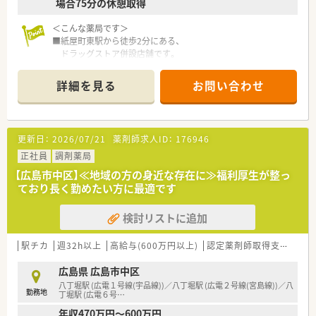
場合75分の休憩取得
＜こんな薬局です＞
■紙屋町東駅から徒歩2分にある、
ドラッグストア併設店舗です。
■シャレオ内にございますので、
お買い物や食事も便利な立地です。
詳細を見る
お問い合わせ
■ドラッグストア内からも出入が可能です。
調剤を待っている間に買い物を済まされる
患者様もいらっしゃいます。
■投薬台は3台ございます。
更新日：
2026/07/21
薬剤師求人ID：
176946
■調剤室は整理整頓する事を意識しています。
※配属店舗は面接次第の決定となります。
正社員
調剤薬局
【広島市中区】≪地域の方の身近な存在に≫福利厚生が整っ
＜設備も充実＞
ており長く勤めたい方に最適です
■監査システムなどの調剤設備も導入しており、
リスクマネジメントも徹底しています。
検討リストに追加
機械化を進める事により、効率よいお仕事が可能となります。
分包機（円盤）もございます。
駅チカ
週32h以上
高給与(600万円以上)
認定薬剤師取得支援あり
＜業務内容＞
■近隣にある総合病院や広域からの処方性がメインです。
広島県 広島市中区
■薬剤師は常勤j3名、パート1名在籍しています。
八丁堀駅 (広電１号線(宇品線))／八丁堀駅 (広電２号線(宮島線))／八
勤務地
■処方箋は1日平均55枚程度です。
丁堀駅 (広電６号
…
年収470万円～600万円