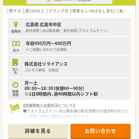
す。
■患者様への丁寧な接遇を重視しているため、コミュニケーショ
駅チカ
週32h以上
ブランク可
残業なし(ほぼなし含む)
転勤なし
ン能力を活かして地域の健康を支えたい方を積極的に募集して
います。
広島県 広島市中区
■将来的に薬局長などのマネジメント職に挑戦したい意欲的な
新白島駅 (JR山陽本線)／新白島駅 (アストラムライン)
勤務地
方や、20代から30代の若手層の方からのご応募を歓迎いたしま
す。
年収450万円～600万円
【法人特徴について】
※ご経験に合わせて応相談
給与
■中四国エリアで最大規模の店舗数を誇る上場グループ企業で
あり、安定した経営基盤のもとで安心して長く働くことが可能で
株式会社リライアンス
す。
法人
コスモス薬局 白島店
■2025年2月時点でグループ全体で2,800店舗以上を展開してお
名
り、圧倒的なスケールメリットを活かした運営を行っています。
月～土
■ドラッグストア併設店を推進していますが、薬剤師がレジ打ち
09：00～18：30（休憩60～90分）
や品出しを行うことはなく、調剤業務に専念できる環境です。
勤務
※1日8時間内、週40時間以内シフト制
時間
【求人情報について】
■年収は470万円から600万円の間で経験や能力を考慮して決定
【店舗情報と応需状況について】
され、世帯主の方には月額15,000円の住宅手当が支給されます。
■アストラムライン・JR山陽本線の新白島駅から徒歩約3分とい
■賞与は年2回で合計4.5ヶ月分の支給実績があり、日頃の頑張り
う、通勤に非常に便利な立地にあります。
がしっかりと給与に反映される納得感の高い評価制度です。
■主に精神科と漢方の処方箋を1日あたり平均70枚応需してお
■【HP参照】資本金1億円以上の安定企業で、退職金制度や従業員
り、専門性を高めることができる環境です。
詳細を見る
お問い合わせ
持株会など、将来の備えとなる福利厚生が非常に充実していま
■薬剤師は常時3名体制で、事務員も2名が在籍しているため、業
す。