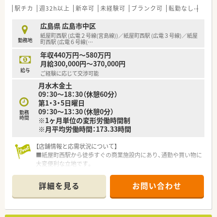
います。
非常に安定した経営基盤を誇る信頼できる組織です。
駅チカ
週32h以上
新卒可
未経験可
ブランク可
転勤なし
生活
■近隣に店舗数が多く、フォロー体制も整っています。
■働き方改革に沿って、有給休暇消化が促進されています。
【求人情報について】
広島県 広島市中区
■残業については「サービス残業」はございません。
■年収は500万円から600万円の範囲で提示されており、これま
紙屋町西駅 (広電２号線(宮島線))／紙屋町西駅 (広電３号線)／紙屋
勤務地
各店舗基本的に残業は少ないため、調剤併設店でも18時半～
でのご経験やスキルをしっかりと評価して決定されます。
町西駅 (広電６号線(
…
19時までに
■昇給が年1回あるほか賞与も年2回支給されるため、長期的な
年収440万円～580万円
は帰宅できる店舗がほとんどです。
視点でもモチベーションを高く保って勤務が可能です。
月給300,000円～370,000円
※繁忙期等は科目によって残業が発生してしまう可能性はご
■退職金制度や教育制度が充実しているほか、転居を伴う場合に
給与
ご経験に応じて交渉可能
ざいます。
は住宅手当が支給されるなど福利厚生も万全です。
月水木金土
09：30～18：30（休憩60分）
＜こんな方にもオススメ＞
第1・3・5日曜日
■調剤の経験を積みつつ、OTCも学べる環境に身を置きたい方
09：30～13：30（休憩0分）
■患者様に丁寧に投薬、服薬指導を行いたい方
勤務
時間
※1ヶ月単位の変形労働時間制
■若い世代が毎年入る環境で、自身もスキルアップしたい方
※月平均労働時間：173.33時間
等々…
少しでも気になった方はお問い合わせくださいませ
【店舗情報と応需状況について】
■紙屋町西駅から徒歩すぐの商業施設内にあり、通勤や買い物に
大変便利な立地です。
■内科、皮膚科など複数の医療機関から、1日平均230枚の処方箋
を応需！日曜日は耳鼻科のみです。
詳細を見る
お問い合わせ
■薬剤師7名が在籍しており、6～7名体制で業務を行っているの
で安心感があります。
【勤務実態について】