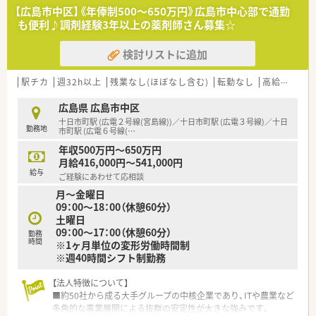
て地域医療の発展に深く貢献できる体制を整えています。
【広島市中区】《年俸制500～650万円》広島市中心部で通勤
も便利♪調剤経験3年以上の薬剤師さん募集☆
【募集背景と求める人物像について】
■体制強化を目的とした増員募集であり、店舗間で柔軟に対応で
検討リストに追加
きるラウンダー候補の方を特に積極的に採用しています。
■店舗できちんと自分の意見が言える方を求めており、主体性を
持って現場の改善に取り組める方が理想的な人物像です。
駅チカ
週32h以上
残業なし(ほぼなし含む)
転勤なし
高給与(600万円以上)
■患者様優先の姿勢を大切にできる方や、周囲のスタッフと円滑
な連携を図れる協調性のある方を求めております。
広島県 広島市中区
十日市町駅 (広電２号線(宮島線))／十日市町駅 (広電３号線)／十日
勤務地
【法人特徴について】
市町駅 (広電６号線(
…
■昭和54年の創業以来、40年以上にわたり広島の医療を支え続
年収500万円～650万円
けている地元に根差した歴史ある安定した老舗法人です。
月給416,000円～541,000円
■大手チェーンとは異なりルールで縛りすぎない社風のため、現
給与
ご経験にあわせて応相談
場の裁量が大きく自分の意見を反映しやすい職場です。
月～金曜日
■グループ会社にて不動産事業も展開しており、多角化経営によ
09：00～18：00（休憩60分）
る高い経営安定性を背景に安心して長く勤務いただけます。
土曜日
09：00～17：00（休憩60分）
【職場環境と雰囲気】
勤務
時間
※1ヶ月単位の変形労働時間制
■現場にはベテラン薬剤師が多く在籍しており、困ったときには
※週40時間シフト制勤務
すぐに相談できる温かく落ち着いた雰囲気が特徴です。
■採用担当者が現場の事務ヘルプに入ることもあるため、本部が
【法人特徴について】
現場の状況を的確に把握し寄り添ってくれる組織です。
■約50社から成る大手グループの中核企業であり、ITや農業など
■店舗ごとに独自の良さがあり、過剰なルールに縛られずスタッ
多角的な事業展開による抜群の安定性が大きな強みです。
フ同士が協力し合いながら日々の業務に取り組んでいます。