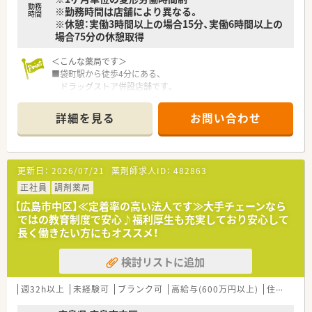
■年間で10店舗以上の新規出店を継続しており、
勤務
※勤務時間は店舗により異なる。
時間
新卒採用に関しても中国地方で最も入社人数が多い法人で
※休憩：実働3時間以上の場合15分、実働6時間以上の
す。
場合75分の休憩取得
薬剤師の平均年齢は33歳です。
■調剤薬局部門で採用された薬剤師の業務は
＜こんな薬局です＞
調剤業務（調剤・投薬・監査・在宅）がメインとなり、
■袋町駅から徒歩4分にある、
レジ打ちなどはございません。
ドラッグストア併設店舗です。
OTCについての知識も深まるためこれから必要な「マルチの
■平和大通りに面しており、
力」が身につきます。
広域からの処方が多い店舗です。
■セルフメディケーションの支援として、医療・保険・福祉・マタ
詳細を見る
お問い合わせ
■店内の一角に調剤薬局がございます。
ニティ等、
調剤を待っている間に買い物を済まされる
様々なテーマで健康セミナーを年間130回以上開催していま
患者様もいらっしゃいます。
す。
※配属店舗は面接次第の決定となります。
■医療事務との業務分担を行い、薬剤師の業務負担軽減を行って
更新日：
2026/07/21
薬剤師求人ID：
482863
います。
＜設備も充実＞
正社員
調剤薬局
■近隣に店舗数が多く、フォロー体制も整っています。
■監査システムなどの調剤設備も導入しており、
■働き方改革に沿って、有給休暇消化が促進されています。
【広島市中区】≪定着率の高い法人です≫大手チェーンなら
リスクマネジメントも徹底しています。
■残業については「サービス残業」はございません。
ではの教育制度で安心♪福利厚生も充実しており安心して
機械化を進める事により、効率よいお仕事が可能となります。
各店舗基本的に残業は少ないため、調剤併設店でも18時半～
長く働きたい方にもオススメ！
分包機（円盤）もございます。
19時までに
は帰宅できる店舗がほとんどです。
検討リストに追加
＜業務内容＞
※繁忙期等は科目によって残業が発生してしまう可能性はご
■広域からの処方箋が多い店舗です。
ざいます。
■薬剤師は常勤4名在籍しています。
週32h以上
未経験可
ブランク可
高給与(600万円以上)
住宅補助(手当)あり
＜こんな方にもオススメ＞
＜研修制度＞