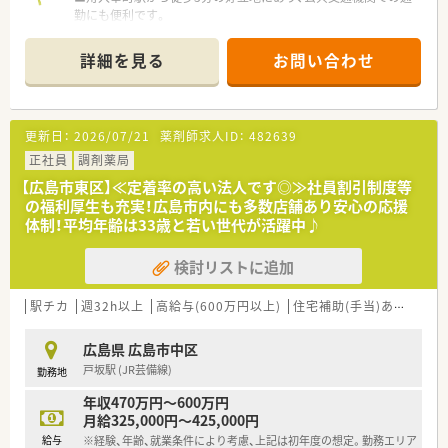
勤にも便利です。
■応需科目は脳外科と内科が中心で、1日あたり約70枚の処方箋
を応需しています。
詳細を見る
お問い合わせ
■薬剤師2名体制で業務を行っており、1人あたりの業務負担が
少なく安心です。
【募集背景と求める人物像について】
更新日：
2026/07/21
薬剤師求人ID：
482639
■今後の体制強化に向けた増員募集で、これまでの調剤経験を活
かしたい方を求めています。
正社員
調剤薬局
■患者さんと優しく接し、良好な信頼関係を築けるヒューマンス
【広島市東区】≪定着率の高い法人です◎≫社員割引制度等
キルを重視しています。
の福利厚生も充実！広島市内にも多数店舗あり安心の応援
■能動的に考えて業務に取り組むことができ、実力主義の環境で
体制！平均年齢は33歳と若い世代が活躍中♪
成長したい方に向いています。
検討リストに追加
【法人特徴について】
■「Kindlier & Friendlier」をスローガンに、全国に95店舗を展開
している薬局グループです。
駅チカ
週32h以上
高給与(600万円以上)
住宅補助(手当)あり
認定
■M&Aや新規出店を積極的に行い、今後も拡大を続ける安定し
た経営基盤があります。
広島県 広島市中区
■実力や頑張りを公平に評価し、若手でも早期に薬局長などへの
戸坂駅 (JR芸備線)
勤務地
昇進が可能です。
年収470万円～600万円
【求人情報について】
月給325,000円～425,000円
■勤務薬剤師として、年収450万円から560万円で相談が可能な
給与
※経験、年齢、就業条件により考慮、上記は初年度の想定。勤務エリア
求人です。