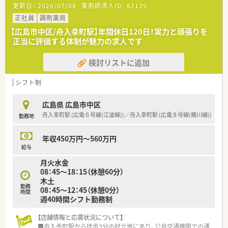
更新日：
2026/07/08
薬剤師求人ID：
82139
■週休二日制で、火曜日が固定休みのため予定が立てやすい点が
魅力です。
正社員
調剤薬局
■1ヶ月単位の変形労働時間制を採用しており、月2回程度の平
【広島市中区/舟入幸町駅】年間休日120日！実力と頑張りを
日休みもあります。
正当に評価する体制が魅力の求人です
■お盆休みや年末年始休暇もあり、プライベートの時間を確保で
きる環境です。
検討リストに追加
【法人特徴について】
■1店舗のみの運営となるため、店舗異動がなく腰を据えて働く
シフト制
ことが可能です。
■地域の中核病院をはじめ、多くの医療機関からの処方箋を応需
広島県 広島市中区
している薬局です。
舟入幸町駅 (広電６号線(江波線))／舟入幸町駅 (広電８号線(横川線))
勤務地
■商業施設内にあるため、通勤の利便性が高く、買い物なども楽
しめます。
年収450万円～560万円
【こんな方にオススメ】
給与
■店舗異動がなく、腰を据えて同じ職場で長く働きたい方におす
月火水金
すめです。
08：45～18：15（休憩60分）
■多くの処方箋を応需するため、経験を積みスキルアップをした
木土
い方に向いています。
勤務
08：45～12：45（休憩0分）
■火曜日が固定休みなので、平日にゆっくりとプライベートな時
時間
週40時間シフト勤務制
間を過ごしたい方です。
【店舗情報と応需状況について】
■舟入幸町駅から徒歩3分の好立地にあり、公共交通機関での通