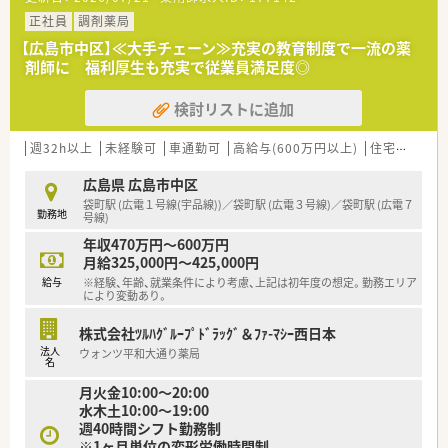
幅広い処方に対応出来る様に在庫を整えています。
■近隣に店舗数が多く、フォロー体制も整っています。
※配属店舗は面接次第の決定となります。
正社員
調剤薬局
■働き方改革に沿って、有給休暇消化が促進されています。
■残業については「サービス残業」はございません。
【広島市中区】≪大手チェーン≫充実の教育制度で一流の薬
＜設備も充実＞
各店舗基本的に残業は少ないため、調剤併設店でも18時半～
剤師に 福利厚生も充実で従業員満足度◎
■電子薬歴・分包機も完備しております。
19時までに
■監査システムなどの調剤設備も導入しており、
は帰宅できる店舗がほとんどです。
検討リストに追加
リスクマネジメントも徹底しています。
※繁忙期等は科目によって残業が発生してしまう可能性はご
機械化を進める事により、効率よいお仕事が可能となります。
ざいます。
週32h以上
未経験可
車通勤可
高給与(600万円以上)
住宅補助(手当)あり
＜業務内容＞
＜こんな方にもオススメ＞
■江草クリニックの処方を中心に幅広い処方を取り扱っている
広島県 広島市中区
■OTCの勉強もしたい方にもオススメです
店舗となっております。
袋町駅 (広電１号線(宇品線))／袋町駅 (広電３号線)／袋町駅 (広電７
■応援体制の整っている法人で働きたい方
勤務地
■1日の処方箋枚数は70枚前後です。
号線)
等々…
■薬剤師常勤4名、事務2名が在籍しています。
年収470万円～600万円
少しでも気になった方はお問い合わせくださいませ
月給325,000円～425,000円
＜研修制度＞
給与
※経験、年齢、就業条件により考慮、上記は初年度の想定。勤務エリア
■充実した研修フォロー体制も好評です。
により変動あり。
e-ラーニングの補助制度もあり資格取得に関しても
会社からのバックアップがございます。
株式会社ﾂﾙﾊｸﾞﾙｰﾌﾟﾄﾞﾗｯｸﾞ＆ﾌｧ-ﾏｼｰ西日本
法人
ウォンツ平和大通り薬局
＜法人特徴＞
名
■ツルハグループとして中国地方で業界最大規模の
月火金10:00～20:00
ドラッグストア・調剤薬局を運営する企業です。
水木土10:00～19:00
ドラッグストアとして売上・利益・店舗数共に業界トップクラ
週40時間シフト勤務制
スです。
※1ヶ月単位の変形労働時間制