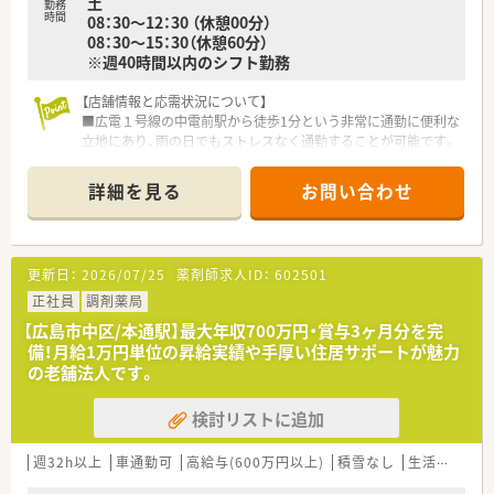
土
勤務
時間
08：30～12：30 （休憩00分）
08：30～15：30（休憩60分）
※週40時間以内のシフト勤務
【店舗情報と応需状況について】
■広電１号線の中電前駅から徒歩1分という非常に通勤に便利な
立地にあり、雨の日でもストレスなく通勤することが可能です。
■近隣の内科クリニックからの処方箋をメインに応需しており、
1日の対応枚数は平均して30枚から40枚程度と落ち着いていま
詳細を見る
お問い合わせ
す。
■現在は管理薬剤師1名体制で運営している一人薬剤師店舗であ
り、事務員の方と協力して店舗運営を行っています。
更新日：
2026/07/25
薬剤師求人ID：
602501
【募集背景と求める人物像について】
■現在活躍されているベテラン管理薬剤師の後任として、店舗運
正社員
調剤薬局
営を引き継いでいただける方を募集しています。
【広島市中区/本通駅】最大年収700万円・賞与3ヶ月分を完
■一人薬剤師としての勤務となるため、調剤業務から管理業務ま
備！月給1万円単位の昇給実績や手厚い住居サポートが魅力
で自己完結できるスキルと責任感をお持ちの方を求めていま
の老舗法人です。
す。
■患者様との信頼関係を大切にし、地域医療への貢献にやりがい
検討リストに追加
を感じながら長く安定して働きたいという方を歓迎いたしま
す。
週32h以上
車通勤可
高給与(600万円以上)
積雪なし
生活環境充実
【想定される業務内容】