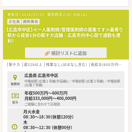
務に集中しやすい環境が整っています。
【募集背景と求める人物像について】
更新日：
2026/07/25
薬剤師求人ID：
696141
■今回は退職に伴う欠員補充のための募集であり、なるべく早く
ご入職いただける方を歓迎しています。
正社員
調剤薬局
■調剤経験が3年程度ある方を想定しており、業務にブランクが
【広島市中区】≪一人薬剤師/管理薬剤師の募集です≫最寄り
ある方でも安心して再開できます。
駅から徒歩1分の駅チカ店舗｜広島市内中心部で通勤も便
■患者様とのコミュニケーションを大切にし、チームワークを重
利！
視してくださる方を求めています。
検討リストに追加
【求人情報について】
■ご経験に応じて年収450万円から600万円を想定しており、昇
給や賞与の制度も整っています。
駅チカ
週32h以上
残業なし(ほぼなし含む)
高給与(600万円以上)
■年間休日は117日を確保しており、週休2日制（日曜・祝日、他シ
フト）でしっかり休めます。
広島県 広島市中区
■住宅手当や退職金制度はもちろん、ユニークな薬代補助など手
中電前駅 (広電１号線(宇品線))／中電前駅 (広電３号線)／中電前駅
勤務地
厚い福利厚生が整っています。
(広電７号線)
年収500万円～600万円
【やりがい/おすすめポイント】
月給333,000円～400,000円
■精神科や漢方といった専門領域に触れる機会が多く、薬剤師と
給与
ご経験に合わせて応相談
しての専門性を深めることができます。
月火水金
■地域に根差した店舗運営を行っており、患者様一人ひとりと向
08：30～18：30（休憩120分）
き合った医療を提供できるやりがいがあります。
木
■年間休日117日に加えて有給休暇も取得しやすく、心身ともに
08：30～12：30 （休憩00分）
リフレッシュしながら働けます。