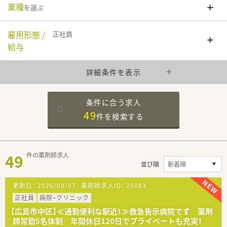
業種
を選ぶ
雇用形態 /
正社員
給与
詳細条件を表示
条件に合う求人
49
件を
検索する
49
件の薬剤師求人
並び順
更新日：
2026/08/07
薬剤師求人ID：
25083
正社員
病院・クリニック
【広島市中区】≪通勤便利な駅近！≫救急告示病院です 薬剤
師常勤5名体制 年間休日120日でプライベートも充実！