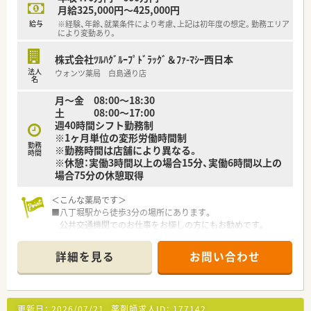
＜研修制度＞
月給325,000円～425,000円
■充実した研修フォロー体制も好評です。
給与
※経験、年齢、就業条件により考慮、上記は初年度の想定。勤務エリア
e-ラーニングの補助制度もあり資格取得に関しても
により変動あり。
会社からのバックアップがございます。
株式会社ﾂﾙﾊｸﾞﾙｰﾌﾟﾄﾞﾗｯｸﾞ＆ﾌｧ-ﾏｼｰ西日本
＜法人特徴＞
法人
ウォンツ薬局 白島通り店
■ツルハグループとして中国地方で業界最大規模の
名
ドラッグストア・調剤薬局を運営する企業です。
月～金 08:00～18:30
ドラッグストアとして売上・利益・店舗数共に業界トップクラ
土 08:00～17:00
スです。
週40時間シフト勤務制
■年間で10店舗以上の新規出店を継続しており、
※1ヶ月単位の変形労働時間制
新卒採用に関しても中国地方で最も入社人数が多い法人で
勤務
※勤務時間は店舗により異なる。
時間
す。
※休憩：実働3時間以上の場合15分、実働6時間以上の
薬剤師の平均年齢は33歳です。
場合75分の休憩取得
■調剤薬局部門で採用された薬剤師の業務は
調剤業務（調剤・投薬・監査・在宅）がメインとなり、
＜こんな薬局です＞
レジ打ちなどはございません。
■八丁堀駅から徒歩3分の場所にあります。
OTCについての知識も深まるためこれから必要な「マルチの
公共交通機関でのお仕事をお探しの方にもお勧めです。
力」が身につきます。
■投薬口は2台ございます。
■セルフメディケーションの支援として、医療・保険・福祉・マタ
■待合スペースには背もたれ付きのソファーがございます。
ニティ等、
詳細を見る
お問い合わせ
明るく清潔感のある空間です。
様々なテーマで健康セミナーを年間130回以上開催していま
ウォーターサーバーの設置があり、自由に使うことができま
す。
す。
■医療事務との業務分担を行い、薬剤師の業務負担軽減を行って
■調剤室は広く、綺麗に整理整頓されています。
います。
更新日：
2026/07/21
薬剤師求人ID：
177142