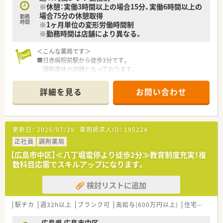
院」、一般外来患者および術後患者は「浜脇整形外科リハビリセ
※休憩：実働3時間以上の場合15分、実働6時間以上の
ンター」で機能分化して診療にあたっています。
場合75分の休憩取得
勤務
■運動器機能障害予防等の地域講習会の開催、地場企業スポーツ
時間
※1ヶ月単位の変形労働時間制
チームへの医師・トレーナーの帯同やメディカルチェック、海外
※勤務時間は店舗により異なる。
医師留学生（インドネシア・マカサル・ハサヌディン大学医学部）
の受け入れなどの社会貢献も行っています。
＜こんな薬局です＞
■ライフステージに合わせた働き方を支援し、平均在職年収8.3
■日赤病院前駅から徒歩3分です。
年・平均年齢36.9歳となっています。
調剤単体の店舗となっております。
■有給休暇取得率86％・残業時間4.5時間で働きやすい環境とな
■店舗には段差もなく、小さなお子様から、
っています。
高齢の方まで安心してご利用頂けます。
詳細を見る
お問い合わせ
■広々とした受付カウンターがございます。
《オススメポイント》
■待合スペースには10名程度が座れる
■整形外科の医療に携わりたい方
ソファを用意しております。
脊椎・関節・外傷の3つの専門分野とする病院とされています。
■調剤室はとても広々としており、
急性期病棟から地域包括ケア病棟・回復期病棟まで完備されて
更新日：
2026/07/29
薬剤師求人ID：
195224
動線をしっかりと確保できます。
います。
ミスを防ぐためにも整理整頓しています。
正社員
調剤薬局
■5名以上の薬剤師体制の病院で働きたい方
※配属店舗は面接次第で最終決定となります。
常勤7名・非常勤1名体制となります。
【広島市中区】≪八丁堀電停より徒歩2分≫教育制度充実！複
通勤圏内にて当店舗以外での配属となる場合がございます。
■救急病院でもライフワークバランスを考えて働きたい方
数科目応需でスキルアップになります。
有給休暇取得率86％・残業時間4.5時間です。
＜設備も充実＞
検討リストに追加
■電子薬歴・分包機（円盤）も完備しております。
■監査システムなどの調剤設備も導入しており、
リスクマネジメントも徹底しています。
駅チカ
週32h以上
ブランク可
高給与(600万円以上)
住宅補助(手当)あり
機械化を進める事により、効率よいお仕事が可能となります。
広島県 広島市中区