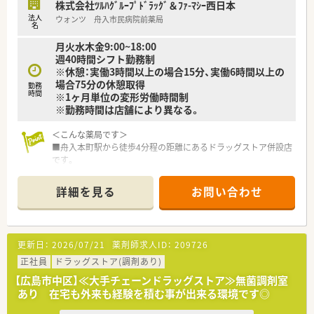
株式会社ﾂﾙﾊｸﾞﾙｰﾌﾟﾄﾞﾗｯｸﾞ＆ﾌｧ-ﾏｼｰ西日本
会社からのバックアップがございます。
法人
ウォンツ 舟入市民病院前薬局
名
＜法人特徴＞
月火水木金9:00~18:00
■ツルハグループとして中国地方で業界最大規模の
週40時間シフト勤務制
ドラッグストア・調剤薬局を運営する企業です。
※休憩：実働3時間以上の場合15分、実働6時間以上の
ドラッグストアとして売上・利益・店舗数共に業界トップクラ
場合75分の休憩取得
勤務
スです。
時間
※1ヶ月単位の変形労働時間制
■年間で10店舗以上の新規出店を継続しており、
※勤務時間は店舗により異なる。
新卒採用に関しても中国地方で最も入社人数が多い法人で
す。
＜こんな薬局です＞
薬剤師の平均年齢は33歳です。
■舟入本町駅から徒歩4分程の距離にあるドラッグストア併設店
■調剤薬局部門で採用された薬剤師の業務は
です。
調剤業務（調剤・投薬・監査・在宅）がメインとなり、
待ち時間にお買い物をされる患者さまもいらっしゃいます。
レジ打ちなどはございません。
■青色と白色のコントラストが綺麗な店内です。
OTCについての知識も深まるためこれから必要な「マルチの
詳細を見る
お問い合わせ
■投薬台には患者様が荷物を置く事が出来るスペースもござい
力」が身につきます。
ます。
■セルフメディケーションの支援として、医療・保険・福祉・マタ
■待合スペースには背もたれ付きのソファーがございます。
ニティ等、
また、血圧計もございますので、患者様の健康相談を受ける事
様々なテーマで健康セミナーを年間130回以上開催していま
更新日：
2026/07/21
薬剤師求人ID：
209726
も出来ます。
す。
■ミスが起こらない様に日々意識して調剤室は整理整頓してい
正社員
ドラッグストア(調剤あり)
■医療事務との業務分担を行い、薬剤師の業務負担軽減を行って
ます。
います。
【広島市中区】≪大手チェーンドラッグストア≫無菌調剤室
※配属店舗は面接次第の決定となります。
■近隣に店舗数が多く、フォロー体制も整っています。
あり 在宅も外来も経験を積む事が出来る環境です◎
■働き方改革に沿って、有給休暇消化が促進されています。
＜設備も充実＞