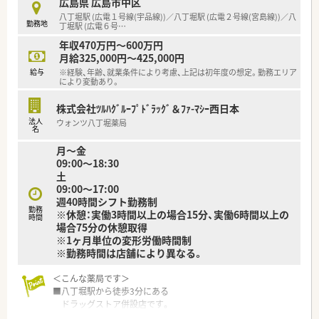
広島県 広島市中区
■調剤の経験を積みつつ、OTCも学べる環境に身を置きたい方
■充実した研修フォロー体制も好評です。
■患者様に丁寧に投薬、服薬指導を行いたい方
八丁堀駅 (広電１号線(宇品線))／八丁堀駅 (広電２号線(宮島線))／八
勤務地
e-ラーニングの補助制度もあり資格取得に関しても
丁堀駅 (広電６号
…
■若い世代が毎年入る環境で、自身もスキルアップしたい方
会社からのバックアップがございます。
等々…
年収470万円～600万円
月給325,000円～425,000円
＜法人特徴＞
少しでも気になった方はお問い合わせくださいませ
給与
※経験、年齢、就業条件により考慮、上記は初年度の想定。勤務エリア
■ツルハグループとして中国地方で業界最大規模の
により変動あり。
ドラッグストア・調剤薬局を運営する企業です。
ドラッグストアとして売上・利益・店舗数共に業界トップクラ
株式会社ﾂﾙﾊｸﾞﾙｰﾌﾟﾄﾞﾗｯｸﾞ＆ﾌｧ-ﾏｼｰ西日本
スです。
法人
ウォンツ八丁堀薬局
■年間で10店舗以上の新規出店を継続しており、
名
新卒採用に関しても中国地方で最も入社人数が多い法人で
月～金
す。
09:00～18:30
薬剤師の平均年齢は33歳です。
土
■調剤薬局部門で採用された薬剤師の業務は
09:00～17:00
調剤業務（調剤・投薬・監査・在宅）がメインとなり、
週40時間シフト勤務制
レジ打ちなどはございません。
勤務
※休憩：実働3時間以上の場合15分、実働6時間以上の
時間
OTCについての知識も深まるためこれから必要な「マルチの
場合75分の休憩取得
力」が身につきます。
※1ヶ月単位の変形労働時間制
■セルフメディケーションの支援として、医療・保険・福祉・マタ
※勤務時間は店舗により異なる。
ニティ等、
様々なテーマで健康セミナーを年間130回以上開催していま
＜こんな薬局です＞
す。
■八丁堀駅から徒歩3分にある
■医療事務との業務分担を行い、薬剤師の業務負担軽減を行って
ドラッグストア併設店です。
います。
■薬局の待合室スペースには