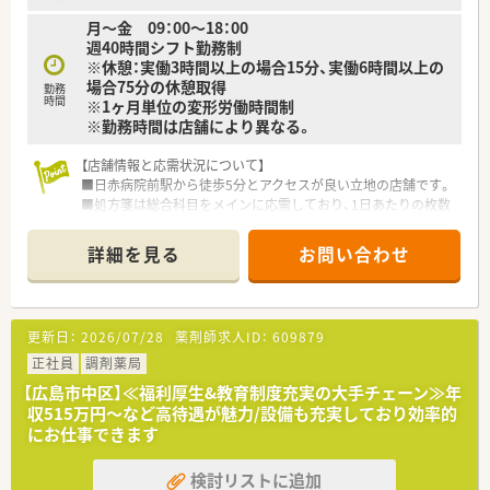
ドラッグストアとして売上・利益・店舗数共に業界トップクラ
月～金 09：00～18：00
スです。
週40時間シフト勤務制
■年間で10店舗以上の新規出店を継続しており、
※休憩：実働3時間以上の場合15分、実働6時間以上の
新卒採用に関しても中国地方で最も入社人数が多い法人で
場合75分の休憩取得
勤務
す。
時間
※1ヶ月単位の変形労働時間制
薬剤師の平均年齢は33歳です。
※勤務時間は店舗により異なる。
■調剤薬局部門で採用された薬剤師の業務は
調剤業務（調剤・投薬・監査・在宅）がメインとなり、
【店舗情報と応需状況について】
レジ打ちなどはございません。
■日赤病院前駅から徒歩5分とアクセスが良い立地の店舗です。
OTCについての知識も深まるためこれから必要な「マルチの
■処方箋は総合科目をメインに応需しており、1日あたりの枚数
力」が身につきます。
は約30枚と落ち着いて対応できる環境です。
■セルフメディケーションの支援として、医療・保険・福祉・マタ
■現在は薬剤師2名体制で運営しており、お互いに協力し合いな
ニティ等、
詳細を見る
お問い合わせ
がら日々の調剤業務などに取り組んでおります。
様々なテーマで健康セミナーを年間130回以上開催していま
す。
【求人情報について】
■医療事務との業務分担を行い、薬剤師の業務負担軽減を行って
■正社員としての雇用となり、これまでのご経験や年齢などをし
います。
更新日：
2026/07/28
薬剤師求人ID：
609879
っかりと考慮したうえで最終的な給与が決定します。
■近隣に店舗数が多く、フォロー体制も整っています。
■年収は470万円から600万円の範囲で提示され、賞与は年2回
正社員
調剤薬局
■働き方改革に沿って、有給休暇消化が促進されています。
支給されるなど安定した収入が期待できます。
■残業については「サービス残業」はございません。
【広島市中区】≪福利厚生&教育制度充実の大手チェーン≫年
■月給には75,000円の薬剤師手当が含まれるほか、世帯主の方
各店舗基本的に残業は少ないため、調剤併設店でも18時半～
収515万円～など高待遇が魅力/設備も充実しており効率的
には15,000円の住宅手当が支給されます。
19時までに
にお仕事できます
は帰宅できる店舗がほとんどです。
【勤務実態について】
※繁忙期等は科目によって残業が発生してしまう可能性はご
検討リストに追加
■1分単位で残業代が支給される仕組みが整っており、現在の全
ざいます。