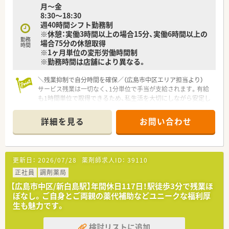
月～金
8:30～18:30
週40時間シフト勤務制
※休憩：実働3時間以上の場合15分、実働6時間以上の
勤務
場合75分の休憩取得
時間
※1ヶ月単位の変形労働時間制
※勤務時間は店舗により異なる。
＼残業抑制で自分時間を確保／（広島市中区エリア担当より）
サービス残業は一切なく、1分単位で手当が支給されます。有給
も1時間単位で取得できるため、私生活を大切にしながら安定し
て働きたい方にぴったりの環境です。
詳細を見る
お問い合わせ
【店舗情報と応需状況について】
■日赤病院前駅から徒歩5分と好立地で、近隣の総合病院から多
種多様な科目の処方箋を月間2,500枚ほど応需しております。
■店舗内は青を基調とした落ち着いたデザインで、投薬台には仕
更新日：
2026/07/28
薬剤師求人ID：
39110
切りがあり患者様のプライバシーに配慮した設計が特徴です。
■電子薬歴や最新の監査システムを全店で導入しており、リスク
正社員
調剤薬局
マネジメントの徹底と業務の効率化を同時に実現させていま
【広島市中区/新白島駅】年間休日117日！駅徒歩3分で残業ほ
す。
ぼなし。ご自身とご両親の薬代補助などユニークな福利厚
生も魅力です。
【募集背景と求める人物像について】
■年間15店舗以上の新規出店を継続しており、組織のさらなる
検討リストに追加
活性化とサービス向上を目指して正社員の増員募集を行いま