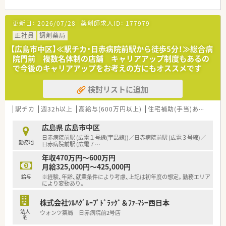
■職種や職域に合わせ、豊富な社内研修や外部組織と連携した研
修を用意されています
更新日：
2026/07/28
薬剤師求人ID：
177979
■薬剤師が中心の会社だからこそ活躍できるキャリアパスが多
種多様に用意されています。
正社員
調剤薬局
■店舗拡大に伴い、エリアマネジャーや営業部長等のマネジメン
【広島市中区】≪駅チカ・日赤病院前駅から徒歩5分！≫総合病
トのポジションも増えます。
院門前 複数名体制の店舗 キャリアアップ制度もあるの
■在宅や教育等の専門性を活かせるスペシャリストを目指すこ
で今後のキャリアアップをお考えの方にもオススメです
とも可能です。
■その他にも、管理部門や商品部門等の本社スタッフなど活動領
検討リストに追加
域は多種多様です。
■在宅実施店舗は年々増加しており、在宅医療へもしっかりと関
わる事ができます。
駅チカ
週32h以上
高給与(600万円以上)
住宅補助(手当)あり
認定
■育児休暇は3歳まで取得が可能で、時短制度は小学5年生まで
時短勤務ができるよう変更予定です。
広島県 広島市中区
■年間休日が120日とワークライフバランスが整っています
日赤病院前駅 (広電１号線(宇品線))／日赤病院前駅 (広電３号線)／
勤務地
■日用品から常備薬まで、従業員割引制度など嬉しいメリットも
日赤病院前駅 (広電７
…
たくさんあります！
年収470万円～600万円
月給325,000円～425,000円
給与
※経験、年齢、就業条件により考慮、上記は初年度の想定。勤務エリア
により変動あり。
株式会社ﾂﾙﾊｸﾞﾙｰﾌﾟﾄﾞﾗｯｸﾞ＆ﾌｧ-ﾏｼｰ西日本
法人
ウォンツ薬局 日赤病院前2号店
名