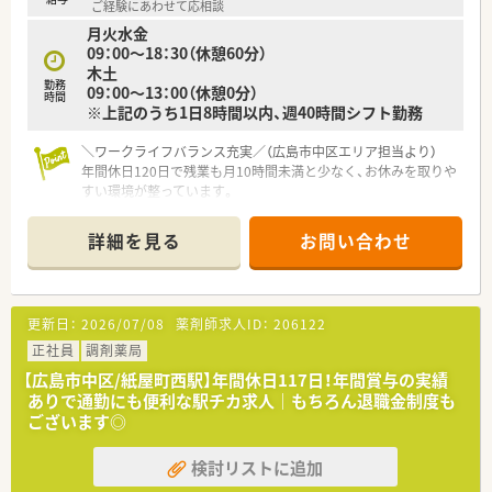
ご経験にあわせて応相談
月火水金
＜研修制度＞
09：00～18：30（休憩60分）
■充実した研修フォロー体制も好評です。
木土
e-ラーニングの補助制度もあり資格取得に関しても
勤務
09：00～13：00（休憩0分）
会社からのバックアップがございます。
時間
※上記のうち1日8時間以内、週40時間シフト勤務
＜法人特徴＞
■ツルハグループとして中国地方で業界最大規模の
＼ワークライフバランス充実／（広島市中区エリア担当より）
ドラッグストア・調剤薬局を運営する企業です。
年間休日120日で残業も月10時間未満と少なく、お休みを取りや
ドラッグストアとして売上・利益・店舗数共に業界トップクラ
すい環境が整っています。
スです。
■年間で10店舗以上の新規出店を継続しており、
【店舗情報と応需状況について】
詳細を見る
お問い合わせ
新卒採用に関しても中国地方で最も入社人数が多い法人で
■舟入幸町駅から徒歩3分というアクセスの良い立地にあり、通
す。
勤の負担が少なく働きやすい環境が整っております。
薬剤師の平均年齢は33歳です。
■目前にあるクリニックから脳外科と内科の処方箋をメインに
■調剤薬局部門で採用された薬剤師の業務は
応需しており、1日あたり70枚前後を対応しております。
更新日：
2026/07/08
薬剤師求人ID：
206122
調剤業務（調剤・投薬・監査・在宅）がメインとなり、
■常勤薬剤師2名とパート1名に加えて事務員3名が在籍し、協力
レジ打ちなどはございません。
しながら日々の業務へスムーズに取り組んでおります。
正社員
調剤薬局
OTCについての知識も深まるためこれから必要な「マルチの
【広島市中区/紙屋町西駅】年間休日117日！年間賞与の実績
力」が身につきます。
【法人特徴について】
ありで通勤にも便利な駅チカ求人｜もちろん退職金制度も
■セルフメディケーションの支援として、医療・保険・福祉・マタ
■関東圏を中心に北海道から九州まで95店舗以上を展開し、現
ございます◎
ニティ等、
在も新規出店などを通じて成長を続けている企業です。
様々なテーマで健康セミナーを年間130回以上開催していま
■患者様には優しく社員同士は仲良くというスローガンを掲げ、
検討リストに追加
す。
地域に密着した調剤薬局の運営を行っております。
■医療事務との業務分担を行い、薬剤師の業務負担軽減を行って
■コロナ禍においても利益率1.3倍という増益を達成しており、