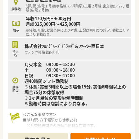
＜業務内容＞
胡町駅 (広電１号線(宇品線))／胡町駅 (広電２号線(宮島線))／八丁堀
勤務地
■総合科目の処方箋を応需しています。
駅 (広電２号線(
…
■1日の処方箋枚数は130枚～140枚です。
年収470万円～600万円
月給325,000円～425,000円
＜研修制度＞
給与
※経験、年齢、就業条件により考慮、上記は初年度の想定。勤務エリア
■充実した研修フォロー体制も好評です。
により変動あり。
e-ラーニングの補助制度もあり資格取得に関しても
会社からのバックアップがございます。
株式会社ﾂﾙﾊｸﾞﾙｰﾌﾟﾄﾞﾗｯｸﾞ＆ﾌｧ-ﾏｼｰ西日本
法人
ウォンツ薬局 鉄砲町店
＜法人特徴＞
名
■ツルハグループとして中国地方で業界最大規模の
月火木金 09：00～18：30
ドラッグストア・調剤薬局を運営する企業です。
土 09：00～18：00
ドラッグストアとして売上・利益・店舗数共に業界トップクラ
日祝 09：30～17：00
スです。
週40時間シフト勤務制
■年間で10店舗以上の新規出店を継続しており、
※休憩：実働3時間以上の場合15分、実働6時間以上の
勤務
新卒採用に関しても中国地方で最も入社人数が多い法人で
時間
場合75分の休憩取得
す。
※1ヶ月単位の変形労働時間制
薬剤師の平均年齢は33歳です。
※勤務時間は店舗により異なる。
■調剤薬局部門で採用された薬剤師の業務は
調剤業務（調剤・投薬・監査・在宅）がメインとなり、
＜こんな薬局です＞
レジ打ちなどはございません。
■胡町駅・八丁堀駅から徒歩2分！
OTCについての知識も深まるためこれから必要な「マルチの
公共交通機関での通勤が便利な店舗です。
力」が身につきます。
■青色の受付カウンターが印象的な店内です。
■セルフメディケーションの支援として、医療・保険・福祉・マタ
■待合スペースには背もたれ付きの
ニティ等、