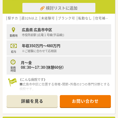
検討リストに追加
駅チカ
週32h以上
未経験可
ブランク可
転勤なし
住宅補助(手当)あり
広島県 広島市中区
市役所前駅 (広電１号線(宇品線))
勤務地
年収350万円～480万円
※ご経験に合わせて応相談
給与
月～金
08：30～17：30（休憩60分）
勤務
時間
《こんな病院です》
■広島市中区に位置する脊椎・関節・外傷の3つの専門分野とする
病院です。
■救急対応および病床数160を完備し、入院患者様の対応をされ
ています。
詳細を見る
お問い合わせ
■平均入院患者数は129.2名・平均在院日数は14.4日・外来患者数
は18.5名となります。
《こんな業務です》