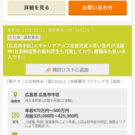
■近隣に店舗数が多く、フォロー体制も整っています。
1台のソファーがございます。
■働き方改革に沿って、有給休暇消化が促進されています。
詳細を見る
お問い合わせ
待ち時間の間にお買い物を済まされる
■残業については「サービス残業」はございません。
患者様も多くいらっしゃいます。
各店舗基本的に残業は少ないため、調剤併設店でも18時半～
■万が一に備えて、AEDもございます。
19時までに
■調剤室は整理整頓されており、
は帰宅できる店舗がほとんどです。
更新日：
2026/07/21
薬剤師求人ID：
364215
正確かつ迅速に調剤出来る様にしています。
※繁忙期等は科目によって残業が発生してしまう可能性はご
■漢方製剤も取り揃えております。
正社員
調剤薬局
ざいます。
※配属店舗は面接次第の決定となります。
【広島市中区】≪キャリアアップ支援充実≫若い世代が活躍
県外への転勤の可能性もございます。
＜こんな方にもオススメ＞
中！社割制度等の福利厚生も充実しており、離職率も低い法
■広域からの処方箋に対応して、
人です◎
＜設備も充実＞
幅広い知識を身に付けていきたい方
■監査システムなどの調剤設備も導入しており、
■キャリアアップが出来る環境に身を置きたい方
検討リストに追加
リスクマネジメントも徹底しています。
等々…
機械化を進める事により、効率よいお仕事が可能となります。
■電子薬歴はもちろんの事、Vマスもございます。
駅チカ
土日祝休み
週32h以上
未経験可
ブランク可
高給与(600万円以上)
少しでも気になった方はお問い合わせくださいませ
＜業務内容＞
広島県 広島市中区
■近隣にある皮膚科, 形成外科, 呼吸器科, 循環器科をはじめ、
舟入本町駅 (広電６号線(江波線))
勤務地
市内中心部という事もあり広域の処方を対応しています。
■1日40枚程の処方箋がやってきます。
年収470万円～600万円
■薬剤師2名在籍しています。
月給325,000円～425,000円
給与
※経験、年齢、就業条件により考慮、上記は初年度の想定。勤務エリア
＜研修制度＞
により変動あり。
■充実した研修フォロー体制も好評です。
e-ラーニングの補助制度もあり資格取得に関しても