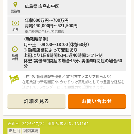
■調剤、監査、服薬指導といった基本業務を一人で行い、患者様
広島県 広島市中区
一人ひとりに合わせた丁寧な対応を心がけていただきます。
勤務地
■管理薬剤師として、医薬品の在庫管理や発注業務、薬歴管理な
ど、店舗運営に関わる全ての業務を裁量を持って担当します。
年収600万円～700万円
■近隣のクリニックとの連携を図りながら、疑義照会や情報の共
月給440,000円～521,500円
有を行い、安全で適切な薬物療法を提供する役割を担います。
給与
※ご経験に合わせて応相談
（勤務時間例）
【職場環境と雰囲気】
月～土 09：00～18：00（休憩60分）
■一人薬剤師の店舗であるため、周囲に気兼ねすることなく、ご
※勤務店舗によって変動あり
自身のペースで業務に集中できる落ち着いた環境です。
上記より1日8時間以内、週40時間シフト制
■事務スタッフが在籍しているため、レセプト業務や受付対応な
勤務
時間
休憩：実働6時間超の場合45分、実働8時間超の場合60
どのサポートを受けながら、薬剤師業務に専念することができま
分
す。
■駅チカの好立地にあるため周辺環境も充実しており、仕事帰り
の買い物や食事などにも非常に便利で働きやすい職場です。
＼在宅や管理経験を優遇／（広島市中区エリア担当より）
在宅業務の新規開拓や、かかりつけ薬剤師としての豊富な経験を
活かして、ラウンダーとして即戦力で活躍できます。
【店舗情報と応需状況について】
詳細を見る
お問い合わせ
■広島市中区を中心に計12店舗を展開しており、地域の医療機
関と密な連携を図りながら多岐にわたる処方箋を応需していま
す。
■昨年度より最新の在庫管理システムを全店舗へ導入済みで、業
更新日：
2026/07/24
薬剤師求人ID：
734162
務の効率化と正確性の向上を積極的に推進している環境です。
■施設在宅や個人宅への訪問業務にも注力しており、薬剤師とし
正社員
調剤薬局