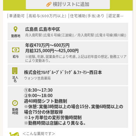
■残業については「サービス残業」はございません。
検討リストに追加
■監査システムなどの調剤設備も導入しており、
各店舗基本的に残業は少ないため、調剤併設店でも18時半～
リスクマネジメントも徹底しています。
19時までに
機械化を進める事により、効率よいお仕事が可能となります。
車通勤可
高給与(600万円以上)
住宅補助(手当)あり
認定薬剤師取得支援あり
は帰宅できる店舗がほとんどです。
※繁忙期等は科目によって残業が発生してしまう可能性はご
＜業務内容＞
ざいます。
広島県 広島市中区
■面対応の店舗となっております。
舟入南町駅 (広電６号線(江波線))／舟入南町駅 (広電８号線(横川線))
勤務地
■1日40枚程の処方箋がやってきます。
＜こんな方にもオススメ＞
■薬剤師1名、事務員1名体制です。
■調剤の経験を積みつつ、OTCも学べる環境に身を置きたい方
年収470万円～600万円
■生活背景が変わっても長く勤めていきたい方
月給325,000円～425,000円
＜研修制度＞
等々…
給与
※経験、年齢、就業条件により考慮、上記は初年度の想定。勤務エリア
■充実した研修フォロー体制も好評です。
により変動あり。
e-ラーニングの補助制度もあり資格取得に関しても
少しでも気になった方はお問い合わせくださいませ
会社からのバックアップがございます。
株式会社ﾂﾙﾊｸﾞﾙｰﾌﾟﾄﾞﾗｯｸﾞ＆ﾌｧ-ﾏｼｰ西日本
法人
ウォンツ吉島薬局
＜法人特徴＞
名
■ツルハグループとして中国地方で業界最大規模の
①8:30～17:30
ドラッグストア・調剤薬局を運営する企業です。
②9:00～18:00
ドラッグストアとして売上・利益・店舗数共に業界トップクラ
週40時間シフト勤務制
スです。
※休憩：実働3時間以上の場合15分、実働6時間以上の
■年間で10店舗以上の新規出店を継続しており、
勤務
場合75分の休憩取得
時間
新卒採用に関しても中国地方で最も入社人数が多い法人で
※1ヶ月単位の変形労働時間制
す。
※勤務時間は店舗により異なる。
薬剤師の平均年齢は33歳です。
■調剤薬局部門で採用された薬剤師の業務は
＜こんな薬局です＞
調剤業務（調剤・投薬・監査・在宅）がメインとなり、