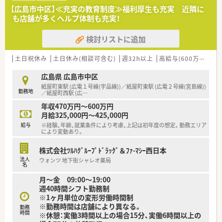
【広島市中区】≪充実の教育制度≫福利厚生も充実 近隣に
も店舗が多くヘルプ体制も充実！
検討リストに追加
土日祝休み
土日休み(相談可含む)
週32h以上
高給与(600万円以上)
広島県 広島市中区
紙屋町東駅 (広電１号線(宇品線))／紙屋町東駅 (広電２号線(宮島線))
勤務地
／紙屋町西駅 (広
…
年収470万円～600万円
月給325,000円～425,000円
給与
※経験、年齢、就業条件により考慮、上記は初年度の想定。勤務エリア
により変動あり。
株式会社ﾂﾙﾊｸﾞﾙｰﾌﾟﾄﾞﾗｯｸﾞ＆ﾌｧ-ﾏｼｰ西日本
法人
ウォンツ 地下街シャレオ薬局
名
月～金 09:00～19:00
週40時間シフト勤務制
※1ヶ月単位の変形労働時間制
※勤務時間は店舗により異なる。
勤務
時間
※休憩：実働3時間以上の場合15分、実働6時間以上の