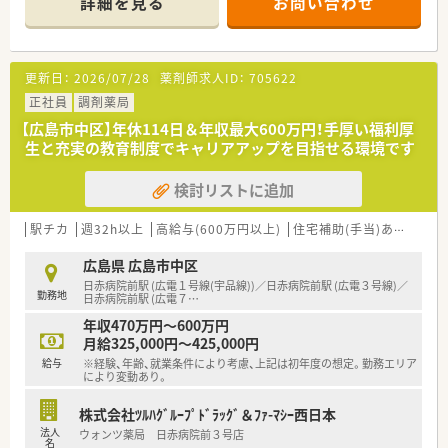
詳細を見る
お問い合わせ
ソファも3台ございます。
様々なテーマで健康セミナーを年間130回以上開催していま
■広々として整理整頓された調剤室です。
す。
漢方製剤の取り扱いもございます。
■医療事務との業務分担を行い、薬剤師の業務負担軽減を行って
※配属店舗は面接次第で最終決定となります。
います。
更新日：
2026/07/28
薬剤師求人ID：
705622
通勤圏内にて当店舗以外での配属となる場合がございます。
■近隣に店舗数が多く、フォロー体制も整っています。
正社員
調剤薬局
■働き方改革に沿って、有給休暇消化が促進されています。
＜設備も充実＞
■残業については「サービス残業」はございません。
【広島市中区】年休114日＆年収最大600万円！手厚い福利厚
■電子薬歴・分包機（円盤）も完備しております。
各店舗基本的に残業は少ないため、調剤併設店でも18時半～
生と充実の教育制度でキャリアアップを目指せる環境です
■監査システムなどの調剤設備も導入しており、
19時までに
リスクマネジメントも徹底しています。
は帰宅できる店舗がほとんどです。
検討リストに追加
機械化を進める事により、効率よいお仕事が可能となります。
※繁忙期等は科目によって残業が発生してしまう可能性はご
ざいます。
＜業務内容＞
駅チカ
週32h以上
高給与(600万円以上)
住宅補助(手当)あり
認定
■眼科, 内科, 婦人科, リウマチ科の処方箋を応需しています。
＜こんな方にもオススメ＞
立地柄、広域からの処方箋にも対応しています。
広島県 広島市中区
■科目に偏らず、知識を身に付けたい方
■薬剤師は2名体制です。
日赤病院前駅 (広電１号線(宇品線))／日赤病院前駅 (広電３号線)／
■患者様に丁寧に投薬、服薬指導を行いたい方
勤務地
日赤病院前駅 (広電７
…
等々…
＜研修制度＞
年収470万円～600万円
■充実した研修フォロー体制も好評です。
少しでも気になった方はお問い合わせくださいませ
月給325,000円～425,000円
e-ラーニングの補助制度もあり資格取得に関しても
給与
※経験、年齢、就業条件により考慮、上記は初年度の想定。勤務エリア
会社からのバックアップがございます。
により変動あり。
＜法人特徴＞
株式会社ﾂﾙﾊｸﾞﾙｰﾌﾟﾄﾞﾗｯｸﾞ＆ﾌｧ-ﾏｼｰ西日本
■ツルハグループとして中国地方で業界最大規模の
法人
ウォンツ薬局 日赤病院前３号店
ドラッグストア・調剤薬局を運営する企業です。
名