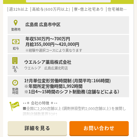
店舗における平均残業時間は月5時間から6時間程度です。
■年間休日は114日設定されており、入社6ヶ月後には1時間単位
週32h以上
高給与(600万円以上)
寮・借上社宅あり
住宅補助(手当)あり
＜こんな方にもオススメ＞
で取得可能な有給休暇が法定通り付与されます。
■患者様との投薬の時間を大切にしたい方
■週40時間の変形労働時間制を採用しており、勤務時間は平日
■若い世代が毎年入る環境で、自身もスキルアップしたい方
広島県 広島市中区
の9時から18時までと規則的な働き方が可能です。
等々…
勤務地
【こんな方にオススメ】
少しでも気になった方はお問い合わせくださいませ
年収530万円～700万円
■調剤業務をメインに行いつつ、OTC医薬品やサプリメントなど
月給355,000円～420,000円
の予防医療に関しても幅広い知識を身につけたい方。
給与
※経験や選択コースにより異なります
■充実した福利厚生や手厚いサポート体制が整っている、経営基
盤の安定した大手企業で安心して長く働きたい方。
ウエルシア薬局株式会社
■個人のスキルアップを支援する制度が豊富な環境で、専門性を
法人
ウエルシア 広島広瀬北町店
高めながら多様なキャリアパスを描いていきたい方。
名
1ｹ月単位変形労働時間制 (月間平均：166時間)
※年間所定労働時間1,992時間
勤務
※1日4～15時間のシフト制勤務（店舗などによる）
時間
・・＊ 会社の特徴 ＊・・
■全国に2,200店舗以上（調剤併設型約2,000店舗以上）を展開し
調剤店舗数業界TOP！
■店舗拡大に伴いキャリアアップできるポジションが多数あり！
頑張り次第で高給与も可能！
詳細を見る
お問い合わせ
■経験や勤務コースによりますが、経験の少ない方でも500万前
半スタートと業界TOP水準！