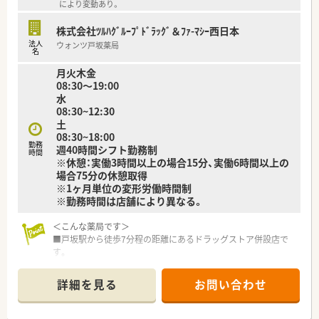
により変動あり。
■昇給が年1回、賞与が年2回あり、頑張りが給与にしっかりと反
映されます。
株式会社ﾂﾙﾊｸﾞﾙｰﾌﾟﾄﾞﾗｯｸﾞ＆ﾌｧ-ﾏｼｰ西日本
■住宅手当や退職金制度、保養所の利用など福利厚生が充実して
法人
ウォンツ戸坂薬局
います。
名
月火木金
08:30～19:00
水
08:30~12:30
土
08:30~18:00
勤務
週40時間シフト勤務制
時間
※休憩：実働3時間以上の場合15分、実働6時間以上の
場合75分の休憩取得
※1ヶ月単位の変形労働時間制
※勤務時間は店舗により異なる。
＜こんな薬局です＞
■戸坂駅から徒歩7分程の距離にあるドラッグストア併設店で
す。
■薬局への専用入り口もございますが、
ドラッグストア内からも入る事ができます。
詳細を見る
お問い合わせ
■投薬口は3台ございます。
木目調の落ち着いた雰囲気です。
■待合スペースにはオレンジ色の可愛らしいベンチがございま