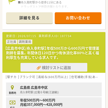
■舟入南町駅から徒歩11分にある
レジ打ちなどはございません。
ドラッグストア併設店舗となります。
OTCについての知識も深まるためこれから必要な「マルチの
■広々とした受付カウンターがございます。
力」が身につきます。
■待合スペースには背もたれ付きの
■セルフメディケーションの支援として、医療・保険・福祉・マタ
詳細を見る
お問い合わせ
ソファも2台ございます。
ニティ等、
■第一類医薬品も調剤薬局店内にございます。
様々なテーマで健康セミナーを年間130回以上開催していま
■調剤室は広々としており、
す。
ミスを防ぐためにも整理整頓しています。
■医療事務との業務分担を行い、薬剤師の業務負担軽減を行って
更新日：
2026/07/15
薬剤師求人ID：
187734
※配属店舗は面接次第で最終決定となります。
います。
通勤圏内にて当店舗以外での配属となる場合がございます。
正社員
調剤薬局
■近隣に店舗数が多く、フォロー体制も整っています。
■働き方改革に沿って、有給休暇消化が促進されています。
【広島市中区/舟入幸町駅】年収500万から600万円で管理薬
＜設備も充実＞
■残業については「サービス残業」はございません。
剤師を募集。年間休日120日かつ有休消化率80%と高く福
■電子薬歴・分包機（円盤）も完備しております。
各店舗基本的に残業は少ないため、調剤併設店でも18時半～
利厚生も充実している求人です。
■監査システムなどの調剤設備も導入しており、
19時までに
リスクマネジメントも徹底しています。
は帰宅できる店舗がほとんどです。
検討リストに追加
機械化を進める事により、効率よいお仕事が可能となります。
※繁忙期等は科目によって残業が発生してしまう可能性はご
ざいます。
＜業務内容＞
駅チカ
ブランク可
高給与(600万円以上)
住宅補助(手当)あり
管理
■眼科, 皮膚科, 耳鼻科の処方箋を応需しています。
＜こんな方にもオススメ＞
ドラッグストア併設店という事もあり、
■複数店舗を経験する事が出来る環境で、幅広い処方に触れたい
広島県 広島市中区
お買い物に来た方が処方箋を持ってくる事もありますので、
方
舟入幸町駅 (広電６号線(江波線))
勤務地
広域からの処方箋にも対応しています。
■自分の生活背景に合わせて、長く働いていきたい方
■1日の処方箋枚数は50枚前後です。
等々…
年収500万円～600万円
■ドラッグストア併設店舗ですが、
月給357,000円～428,000円
調剤薬局業務専任でご勤務頂きます。
給与
少しでも気になった方はお問い合わせくださいませ