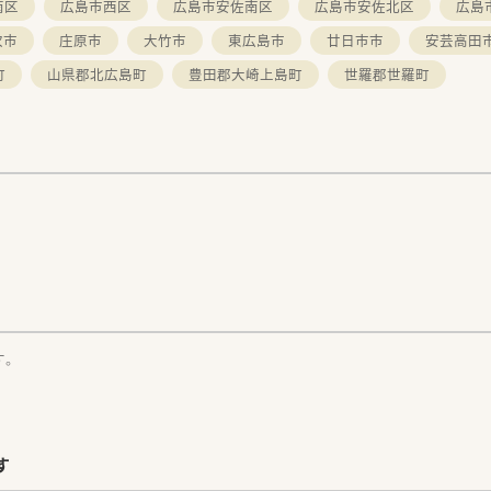
南区
広島市西区
広島市安佐南区
広島市安佐北区
広島
次市
庄原市
大竹市
東広島市
廿日市市
安芸高田
町
山県郡北広島町
豊田郡大崎上島町
世羅郡世羅町
す。
す