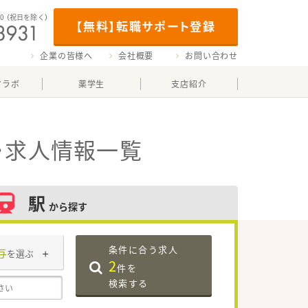
00
（祝日を除く）
【無料】転職サポート登録
企業の皆様へ
会社概要
お問い合わせ
マラボ
薬学生
支店紹介
・求人情報一覧
駅
から探す
条件に合う求人
与
を選ぶ
2
件を
検索する