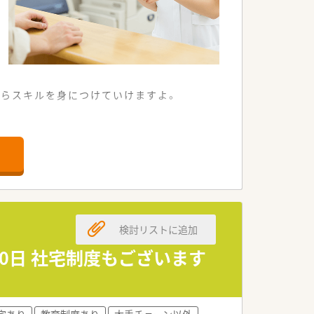
からスキルを身につけていけますよ。
囲気の薬局です。
付けています。
る環境です。
い方を歓迎します。
る方を求めています。
検討リストに追加
持つ方に最適です。
0日 社宅制度もございます
営基盤を持っています。
に注力しています。
バックアップ体制があります。
宅あり
教育制度あり
大手チェーン以外