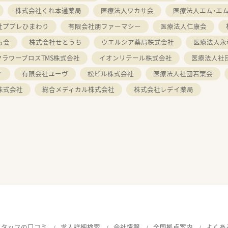
株式会社くれ本通薬局
医療法人ワカサ会
医療法人エム・エ
社ププレひまわり
有限会社朋ファーマシー
医療法人仁康会
も会
株式会社せとうち
ウエルシア薬局株式会社
医療法人永
フラワーブロスTMS株式会社
イオンリテール株式会社
医療法人社
ィ
有限会社ユーヴ
松ビル株式会社
医療法人社団若葉会
株式会社
総合メディカル株式会社
株式会社レデイ薬局
スタッフの口コミ
求人詳細検索
会社情報
全国拠点案内
よくあ