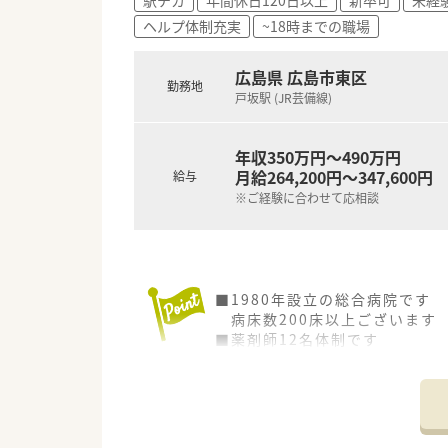
ヘルプ体制充実
~18時までの職場
広島県 広島市東区
勤務地
戸坂駅 (JR芸備線)
年収350万円～490万円
月給264,200円～347,600円
給与
※ご経験に合わせて応相談
■1980年設立の総合病院です
病床数200床以上ございます
■薬剤師12名体制です
■入院・外来の調剤、薬剤管理、
■研修費の病院負担あり
■自院受診時の医療補助あり
■夜勤ありません
■ユニフォーム・靴は貸与ござ