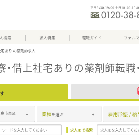
平日9：30-19：00 土日10：00-19：
人検索
求人特集
転職ガイド
ファル
社宅あり
寮・借上社宅あり
の薬剤師転職
す
業種
雇用形態 / 給
広島市東区
を選ぶ
求人IDで検索