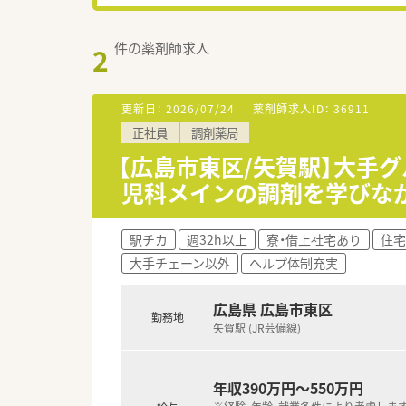
件の薬剤師求人
2
更新日：
2026/07/24
薬剤師求人ID：
36911
正社員
調剤薬局
【広島市東区/矢賀駅】大手グ
児科メインの調剤を学びな
駅チカ
週32h以上
寮・借上社宅あり
住宅
大手チェーン以外
ヘルプ体制充実
広島県 広島市東区
勤務地
矢賀駅 (JR芸備線)
年収390万円～550万円