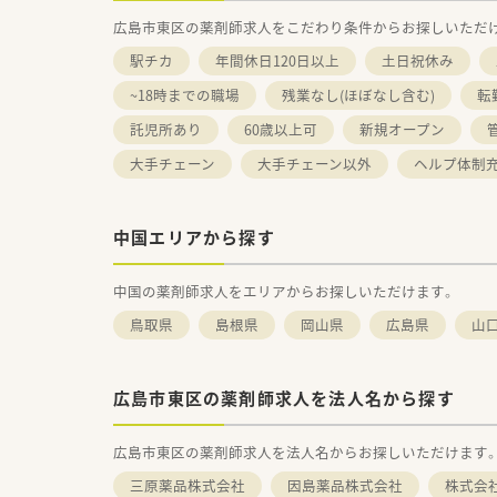
広島市東区の薬剤師求人をこだわり条件からお探しいただ
駅チカ
年間休日120日以上
土日祝休み
~18時までの職場
残業なし(ほぼなし含む)
転
託児所あり
60歳以上可
新規オープン
大手チェーン
大手チェーン以外
ヘルプ体制
中国エリアから探す
中国の薬剤師求人をエリアからお探しいただけます。
鳥取県
島根県
岡山県
広島県
山
広島市東区の薬剤師求人を法人名から探す
広島市東区の薬剤師求人を法人名からお探しいただけます
三原薬品株式会社
因島薬品株式会社
株式会社ﾂ