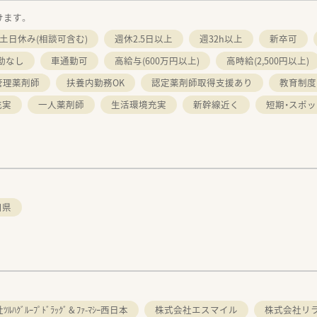
けます。
土日休み(相談可含む)
週休2.5日以上
週32h以上
新卒可
勤なし
車通勤可
高給与(600万円以上)
高時給(2,500円以上)
管理薬剤師
扶養内勤務OK
認定薬剤師取得支援あり
教育制度
充実
一人薬剤師
生活環境充実
新幹線近く
短期・スポッ
口県
。
ﾙﾊｸﾞﾙｰﾌﾟﾄﾞﾗｯｸﾞ＆ﾌｧ-ﾏｼｰ西日本
株式会社エスマイル
株式会社リ