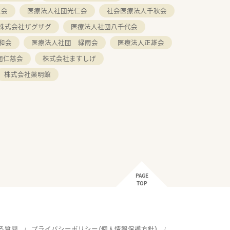
ム会
医療法人社団光仁会
社会医療法人千秋会
株式会社ザグザグ
医療法人社団八千代会
和会
医療法人社団 緑雨会
医療法人正雄会
団仁慈会
株式会社ますしげ
株式会社薬明館
PAGE
TOP
る質問
プライバシーポリシー（個人情報保護方針）