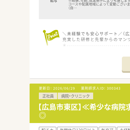
※経験、年齢、就業条件により考慮します
給与
コースや配属地域によって変動ございま
（自
…
＼未経験でも安心サポート／（広
充実した研修と先輩からのマン
＊------------------------------
【店舗情報と応需状況について】
■矢賀駅から徒歩8分の立地に
■主に近隣の内科や小児科、胃
■1日の処方箋枚数は70から8
【募集背景と求める人物像につい
■今後の体制強化を見据えた定
更新日：
2026/06/29
薬剤師求人ID：
300343
■幅広い年代のスタッフが活躍
正社員
病院・クリニック
■調剤の基礎からしっかり学び
【広島市東区】≪希少な病院
【法人特徴について】
◎
■医薬品卸の大手グループ企業
■無菌調剤対応や在宅サービス
■中国地方を中心に100店舗以
駅チカ
年間休日120日以上
新卒可
未経