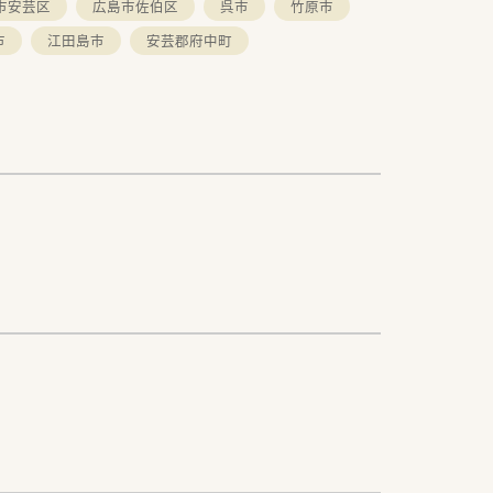
市安芸区
広島市佐伯区
呉市
竹原市
市
江田島市
安芸郡府中町