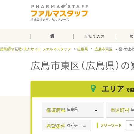
株式会社メディカルリソース
初めての方
求
薬剤師の転職・求人サイト ファルマスタッフ
広島県
広島市東区
寮・借上
広島市東区（広島県）の
エリア
で探
都道府県
市区町村
広島県
希望条件
寮・借上社宅あり
フリーワード