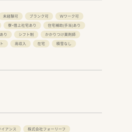
未経験可
ブランク可
Ｗワーク可
寮・借上社宅あり
住宅補助(手当)あり
あり
シフト制
かかりつけ薬剤師
ト
高収入
在宅
積雪なし
ライアンス
株式会社フォーリーフ