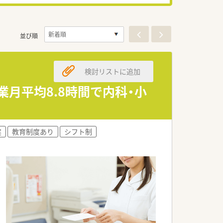
並び順
検討リストに追加
業月平均8.8時間で内科・小
実
教育制度あり
シフト制