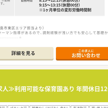
8:15～12:15（休憩00分）
 ※勤務
勤務時間
す。
9:15～13:15（休憩00分）
※1ヶ月単位の変形労働時間制
島市東区エリア担当より）
ツーマン指導があるので、調剤経験が浅い方でも安心して基礎
------------＊
あり、通勤に便利なだけでなく地域に根差したアットホームな雰
この求人に
腸内科の処方箋を応需しており、大学病院の処方箋も幅広く受け
詳細を見る
お問い合わせ
0枚程度で、常時薬剤師3名体制で無理なく安全に業務を進められ
て】
期採用であり、ご自身の目指すキャリアを考えて前向きに働きた
しており、協調性を持ちながら患者さまに寄り添った対応ができ
たいという意欲のある方や、地域医療に貢献したいという熱意を
求人≫利用可能な保育園あり 年間休日12
の一員として、医療や介護、流通を網羅する総合力と安定した経
の強化など、地域の健康維持を支援する健康サポート薬局の展開
上を広域展開しており、急な欠員時にも近隣店舗からの強力な
験可
ブランク可
残業なし(ほぼなし含む)
車通勤可
寮・借上社