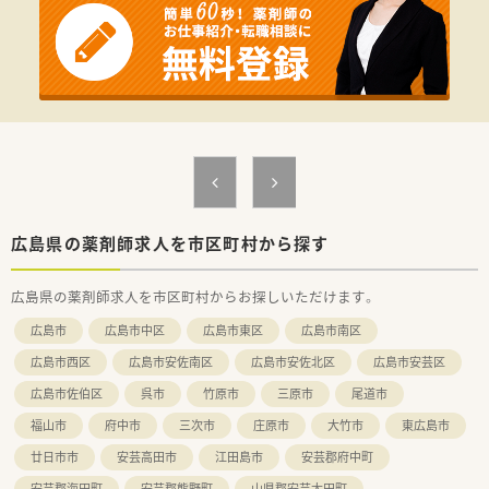
輩や仲間が揃っているため、中途入社の方もすぐに馴染めます。
■最新の監査システムや電子薬歴などの設備導入を全店で進め
ており、調剤過誤の防止と業務の効率化を徹底している環境で
す。
■本部スタッフとの距離も近く、日々の悩みやキャリアに関する
相談を気軽に行える風通しの良い組織文化が形成されていま
す。
【こんな取り組みをしています】
■セルフメディケーション支援の一環として、健康セミナーを年
間130回以上開催し、地域住民の予防医療を支えています。
■在宅医療には特に注力しており、広島エリアでは居宅メインで
年間1,000件以上の訪問実績を誇るなど、地域貢献が形です。
広島県の薬剤師求人を市区町村から探す
■男性の育児休暇取得を強力に推進しており、3ヶ月から1年程
度の取得実績も増えているなど、働き方改革に本気で取り組んで
広島県の薬剤師求人を市区町村からお探しいただけます。
います。
広島市
広島市中区
広島市東区
広島市南区
【こんな方が活躍中】
■病院経験のみの方や調剤未経験からスタートした方も、充実し
広島市西区
広島市安佐南区
広島市安佐北区
広島市安芸区
た研修制度を活用して一線で活躍している薬剤師が多数いま
広島市佐伯区
呉市
竹原市
三原市
尾道市
す。
■仕事と育児を両立させたいパパ・ママ薬剤師が活躍しており、
福山市
府中市
三次市
庄原市
大竹市
東広島市
お子様が小学校5年生になるまで利用できる時短制度も好評で
す。
廿日市市
安芸高田市
江田島市
安芸郡府中町
■接遇面に自信を持ち、患者様一人ひとりと丁寧に向き合いたい
安芸郡海田町
安芸郡熊野町
山県郡安芸太田町