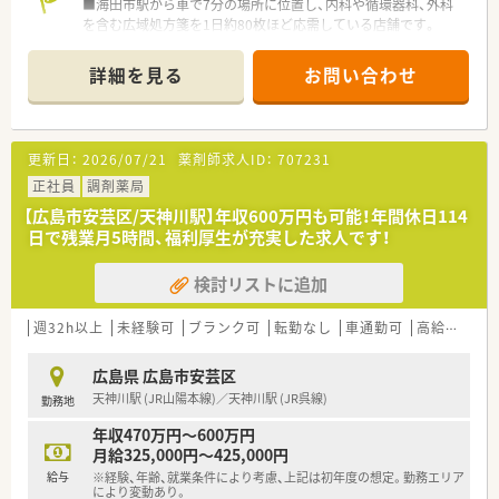
■海田市駅から車で7分の場所に位置し、内科や循環器科、外科
を含む広域処方箋を1日約80枚ほど応需している店舗です。
■薬剤師は常勤3名と時短勤務1名の計4名体制で、事務員2名と
共に協力しながら、安全で迅速な調剤業務を日々遂行していま
詳細を見る
お問い合わせ
す。
■透析科をメインとしながらも、ドラッグストア併設の強みを活
かして全体の約5割を広域からの処方箋が占めているのが特徴で
す。
更新日：
2026/07/21
薬剤師求人ID：
707231
【募集背景と求める人物像について】
正社員
調剤薬局
■事業拡大に伴う増員のための「急募」案件であり、将来的に薬
【広島市安芸区/天神川駅】年収600万円も可能！年間休日114
局長として店舗運営を担っていただける若手の方を積極的に募
日で残業月5時間、福利厚生が充実した求人です！
集します。
■調剤未経験の方でも、接遇面において自信があり、患者様に寄
検討リストに追加
り添った丁寧なコミュニケーションが取れる方を高く評価いた
します。
■30代後半までの意欲的な薬剤師を求めており、周囲と連携し
週32h以上
未経験可
ブランク可
転勤なし
車通勤可
高給与(600万円以上)
ながら地域医療に貢献したいという成長意欲のある方を歓迎し
ています。
広島県 広島市安芸区
天神川駅 (JR山陽本線)／天神川駅 (JR呉線)
勤務地
【法人特徴について】
■中国地方で業界最大規模を誇る安定企業であり、中四国エリア
年収470万円～600万円
において売上や店舗数ともにトップクラスの実績を継続してい
月給325,000円～425,000円
ます。
給与
※経験、年齢、就業条件により考慮、上記は初年度の想定。勤務エリア
■地域のトータルヘルスケアステーションを目指し、ドラッグス
により変動あり。