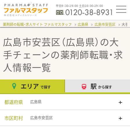
平日9：30-19：00 土日10：00-19：00
薬剤師の転職・求人サイト ファルマスタッフ
広島県
広島市安芸区
大手
広島市安芸区（広島県）の大
手チェーン
の薬剤師転職・求
人情報一覧
エリア
駅
で探す
から探す
都道府県
広島県
市区町村
広島市安芸区