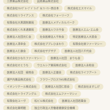
三原薬品株式会社
因島薬品株式会社
株式会社ﾂﾙﾊｸﾞﾙｰﾌﾟﾄﾞﾗｯｸﾞ＆ﾌｧ-ﾏｼｰ西日本
株式会社エスマイル
株式会社リライアンス
株式会社フォーリーフ
有限会社大黒調剤薬局
医療法人メディカルパーク
株式会社くれ本通薬局
医療法人ワカサ会
医療法人エム・エム会
医療法人社団光仁会
社会医療法人千秋会
特定医療法人大慈会
医療法人清幸会
株式会社ププレひまわり
有限会社朋ファーマシー
医療法人仁康会
株式会社ザグザグ
医療法人社団八千代会
株式会社ひなたファーマシー
医療法人社団 まりも会
株式会社せとうち
ウエルシア薬局株式会社
医療法人永和会
医療法人社団 緑雨会
医療法人正雄会
株式会社ライフアート
瀬戸内薬品株式会社
フラワーブロスTMS株式会社
イオンリテール株式会社
医療法人社団仁慈会
株式会社ますしげ
株式会社トライアングル
株式会社エムファーマシィ
有限会社ユーヴ
松ビル株式会社
医療法人社団若葉会
株式会社薬明館
独立行政法人労働者健康安全機構