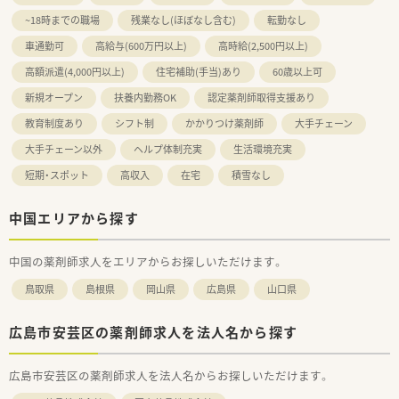
~18時までの職場
残業なし(ほぼなし含む)
転勤なし
車通勤可
高給与(600万円以上)
高時給(2,500円以上)
高額派遣(4,000円以上)
住宅補助(手当)あり
60歳以上可
新規オープン
扶養内勤務OK
認定薬剤師取得支援あり
教育制度あり
シフト制
かかりつけ薬剤師
大手チェーン
大手チェーン以外
ヘルプ体制充実
生活環境充実
短期・スポット
高収入
在宅
積雪なし
中国エリアから探す
中国の薬剤師求人をエリアからお探しいただけます。
鳥取県
島根県
岡山県
広島県
山口県
広島市安芸区の薬剤師求人を法人名から探す
広島市安芸区の薬剤師求人を法人名からお探しいただけます。