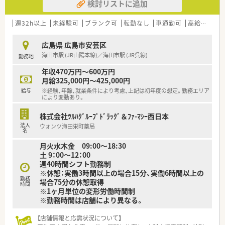
検討リストに追加
週32h以上
未経験可
ブランク可
転勤なし
車通勤可
高給与(600万円以上)
広島県 広島市安芸区
海田市駅 (JR山陽本線)／海田市駅 (JR呉線)
勤務地
年収470万円～600万円
月給325,000円～425,000円
給与
※経験、年齢、就業条件により考慮、上記は初年度の想定。勤務エリア
により変動あり。
株式会社ﾂﾙﾊｸﾞﾙｰﾌﾟﾄﾞﾗｯｸﾞ＆ﾌｧ-ﾏｼｰ西日本
法人
ウォンツ海田栄町薬局
名
月火水木金 09:00～18:30
土 9：00～12：00
週40時間シフト勤務制
※休憩：実働3時間以上の場合15分、実働6時間以上の
勤務
場合75分の休憩取得
時間
※1ヶ月単位の変形労働時間制
※勤務時間は店舗により異なる。
【店舗情報と応需状況について】