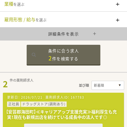
業種
を選ぶ
雇用形態 / 給与
を選ぶ
詳細条件を表示
条件に合う求人
2
件を
検索する
2
件の薬剤師求人
並び順
更新日：
2026/07/21
薬剤師求人ID：
167783
正社員
ドラッグストア(調剤あり)
【安芸郡海田町】≪キャリアアップ支援充実≫福利厚生も充
実！現在も新規出店を続けている成長中の法人です◎