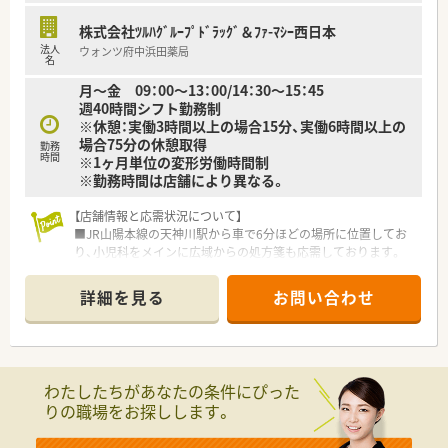
トア併設店を主軸として300店舗以上のネットワークを展開中
です。
株式会社ﾂﾙﾊｸﾞﾙｰﾌﾟﾄﾞﾗｯｸﾞ＆ﾌｧ-ﾏｼｰ西日本
■調剤部門の薬剤師は調剤業務に専念できる環境が整っており、
法人
ウォンツ府中浜田薬局
レジ打ちや品出し等の店舗運営業務に追われることは一切あり
名
ません。
月～金 09：00～13：00/14：30～15：45
週40時間シフト勤務制
※休憩：実働3時間以上の場合15分、実働6時間以上の
場合75分の休憩取得
勤務
時間
※1ヶ月単位の変形労働時間制
※勤務時間は店舗により異なる。
【店舗情報と応需状況について】
■JR山陽本線の天神川駅から車で6分ほどの場所に位置してお
り、小児科をメインに広域からの処方箋も応需しております。
■年間で1,948枚の処方箋を受け付けており、現在は常勤薬剤師
1名体制で地域の方々の健康を支えているアットホームな薬局で
詳細を見る
お問い合わせ
す。
■近隣の小児科医院からの処方が中心となるため、お子様やご家
族とのコミュニケーションを大切にしながら業務に励める環境
です。
※配属店舗は面接次第での決定となります。
わたしたちがあなたの条件にぴった
りの職場をお探しします。
【職場環境と雰囲気】
■薬剤師の平均年齢は33歳と若く活気があり、相談しやすい先