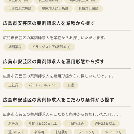
というホスピタリティ溢れる方が現場をリードしています。
山県郡北広島町
豊田郡大崎上島町
世羅郡世羅町
広島市安芸区の薬剤師求人を業種から探す
広島市安芸区の薬剤師求人を業種からお探しいただけます。
調剤薬局
ドラッグストア(調剤あり)
広島市安芸区の薬剤師求人を雇用形態から探す
広島市安芸区の薬剤師求人を雇用形態からお探しいただけます。
正社員
パート・アルバイト
派遣
広島市安芸区の薬剤師求人をこだわり条件から探す
広島市安芸区の薬剤師求人をこだわり条件からお探しいただけます。
駅チカ
年間休日120日以上
土日祝休み
週休2.5日以上
週32h以上
新卒可
未経験可
ブランク可
Ｗワーク可