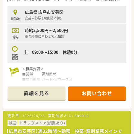
広島県 広島市安芸区
安芸中野駅 (JR山陽本線)
勤務地
時給2,500円～2,500円
※ご経験に合わせて応相談
給与
土 09:00～15:00 休憩0分
勤務
時間
＜募集要項＞
■業種 ：調剤薬局
■雇用形態：パート・Wワーク可
■業務内容：服薬指導,監査,調剤
■資格 ：薬剤師免許をお持ちの方（取得見込みの方を含む）
詳細を見る
お問い合わせ
■給与 ：時給：2,000円～2,500円（ご経験に合わせて応相談）
■勤務時間：土 09:00～15:00 休憩0分
■休日 ：勤務日以外 有給休暇（法定通り付与）
■福利厚生：労災保険
更新日：
2026/06/23
薬剤師求人ID：
509910
＜こんな調剤薬局です＞
派遣
ドラッグストア(調剤あり)
■安芸中野駅から徒歩3分。公共交通機関での通勤も便利。
【広島市安芸区】週32時間～勤務 投薬・調剤業務メインで
■もちろん、お車通勤もご相談ください。