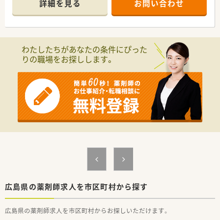
詳細を見る
お問い合わせ
■処方箋は80枚/日程度、
多い時は100枚超/日程度となります。
■薬剤師は常勤3名が在籍しています。
〈メディカルリソースの派遣〉
わたしたちがあなたの条件にぴった
■弊社は全国に12拠点を展開し、
りの職場をお探しします。
全国各地の薬局・ドラッグストアなど、
派遣先との信頼関係を大切にしながら、
豊富な求人情報をご提供しています。
また、今後ご転居された場合でも、
全国各地のエリア情報に精通したコンサルタントが
皆様をお迎えいたします。
■充実した福利厚生！
福利厚生サービス利用可能・スポーツクラブ利用可能・
特別休暇制度・慶弔見舞金制度などがございます。
■研修制度も充実！
e-ラーニング受講無料・ファーマシーセミナーへの参加無料・
情報メディア「ファルマラボ」 などがございます。
■各種社会保険完備(雇用保険・社会保険：週20時間以上勤務者)
■就業日は当社負担にて薬剤師賠償責任保険が適用されますの
で、
広島県の薬剤師求人を市区町村から探す
安心してご就業いただけます。
■有給休暇も取得(6ヶ月以上勤務)可能です。
広島県の薬剤師求人を市区町村からお探しいただけます。
他にも、夏季休暇・結婚休暇・出産休暇（産休取得者以外）・
産前産後休暇・忌引休暇・子の看護休暇・介護休暇が取得可能で