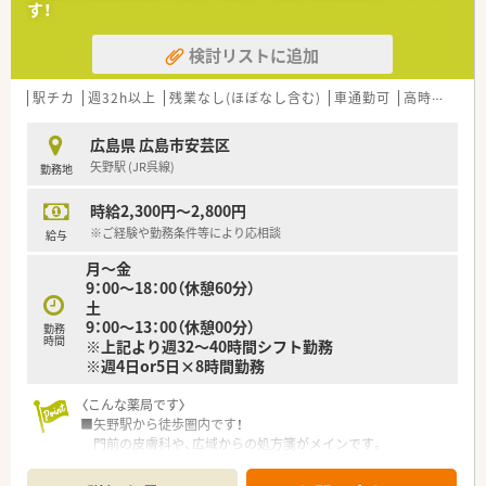
す！
■処方箋200枚/日程度と人気の調剤薬局です。耳鼻科・内科・小
児科・皮膚科を応需しています。
検討リストに追加
＜法人特徴＞
■広島県を中心にグループ合わせて9店舗展開しています。
駅チカ
週32h以上
残業なし(ほぼなし含む)
車通勤可
高時給(2,500円以上)
薬局事業以外にも福祉事業等、幅広く事業を展開しています。
非常に安定した経営です。
広島県 広島市安芸区
■8店舗中、8店舗で地域体制加算2が取得しています。
矢野駅 (JR呉線)
勤務地
■健康教室や健康イベントで地域の健康づくりに貢献していま
す。
時給2,300円～2,800円
■食を通して健康を考える活動も取り組んでいます。
※ご経験や勤務条件等により応相談
給与
＜こんな方にもオススメ＞
月～金
■Wワークを探している方
9：00～18：00（休憩60分）
■幅広い処方箋を勉強したい方
土
9：00～13：00（休憩00分）
勤務
気になる方はお気軽にお問い合わせください♪
時間
※上記より週32～40時間シフト勤務
※週4日or5日×8時間勤務
〈こんな薬局です〉
■矢野駅から徒歩圏内です！
門前の皮膚科や、広域からの処方箋がメインです。
調剤・投薬業務をメインに対応頂きます。
■1日8時間勤務頂ける方歓迎◎