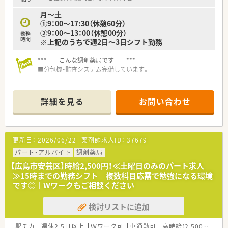
■精神科や心療内科の処方箋に基づいた調剤業務や、患者様への
月～土
丁寧な服薬指導を担当します。
①9：00～17:30（休憩60分）
■全自動分包機を活用した一包化業務が中心となるため、機械を
②9：00～13：00（休憩00分）
勤務
活用して効率的に業務を行えます。
時間
※上記のうちで週2日～3日シフト勤務
■在宅業務も担当しますが、件数はそれほど多くないため外来業
務とのバランスが取りやすいです。
*** こんな調剤薬局です ***
■分包機・監査システム完備しています。
■病院門前薬局です。店舗異動はありません。
詳細を見る
お問い合わせ
■快適な薬局をめざして、スタッフ一人ひとりが、責任と誇りを
持ち、思いやりや人と人とのつながりを大切に働いています。
更新日：
2026/06/22
薬剤師求人ID：
37679
パート・アルバイト
調剤薬局
【広島市安芸区】時給2,500円！≪土曜日のみのパート求人
≫15時までの勤務シフト｜複数科目応需で勉強になる環境
です◎｜Wワークもご相談ください
検討リストに追加
駅チカ
週休2.5日以上
Ｗワーク可
車通勤可
高時給(2,500円以上)