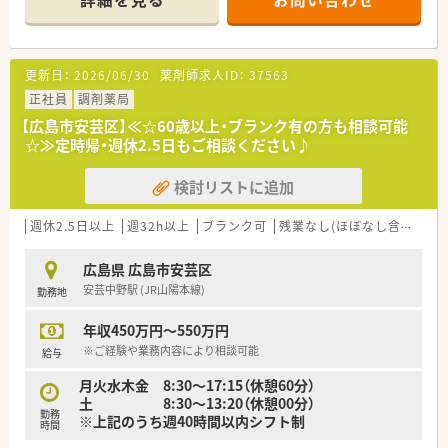
■処方箋応需枚数は1日あたり40枚から50枚程度で、常勤薬剤師
4名体制で対応しています。
【募集背景と求める人物像について】
更新日：
2026/06/30
薬剤師求人ID：
37563
■今回は、薬局体制の強化とサービス向上のため、欠員補充とし
て薬剤師を急募しています。
正社員
調剤薬局
■年齢や性別、これまでの薬剤師経験は一切問わず、幅広く新し
【広島市安芸区】≪☆60歳以上・ブランク有の方も相談可能
い仲間を求めています。
☆≫定時帰・週休2.5日もご相談ください♪
■病院門前でスキルを磨きたい方や、地域医療に貢献したいとい
う意欲のある方を歓迎します。
検討リストに追加
【法人特徴について】
■地域の皆様の健康を見守るため、会営薬局の運営を通じて地域
週休2.5日以上
週32h以上
ブランク可
残業なし(ほぼなし含む)
転
医療に貢献している法人が母体です。
■公益性の高い一般社団法人が運営しており、利益追求だけでな
広島県 広島市安芸区
く地域貢献を重視しています。
安芸中野駅 (JR山陽本線)
勤務地
■会営薬局の運営のほか、会員薬局への支援や薬剤師会の運営サ
ポートなども担っています。
年収450万円～550万円
※ご経験や業務内容により相談可能
給与
月火水木金 8:30～17:15（休憩60分）
土 8:30～13:20（休憩00分）
勤務
※上記のうち週40時間以内シフト制
時間