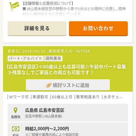
【店舗情報と応需状況について】
■JR山陽本線安芸中野駅から車で5分ほどの場所に位置し、精神
科や心療内科を主に応需しています。
■1日の処方箋枚数は約80枚程度であり、正社員3名とパート1名
の充実した人員体制で対応しています。
詳細を見る
お問い合わせ
■外来業務を主軸としつつ、居宅や施設への在宅業務も数件行っ
ており地域医療に貢献しています。
【募集背景と求める人物像について】
更新日：
2026/06/26
薬剤師求人ID：
367768
■定期的な採用活動の一環として、長期的に活躍してくれる意欲
ある薬剤師を募集しています。
パート・アルバイト
調剤薬局
■年齢に関わらず活躍できる環境であり、60代の方や経験豊富
【広島市安芸区】≪60歳以上も応募可能☆午前中パート募集
なベテラン薬剤師も歓迎しています。
≫残業なしでご家庭との両立も可能です♪
■ブランクがある方でも安心して復帰できるようサポートする
ため、穏やかに働きたい方に最適です。
検討リストに追加
【勤務実態について】
■残業はほとんど発生しないため、毎日定時で帰宅することが可
Ｗワーク可
車通勤可
60歳以上可
教育制度あり
大手チェーン以外
能でプライベートが充実します。
■希望に応じて週休2.5日の勤務形態も相談可能であり、ワーク
広島県 広島市安芸区
ライフバランスを重視できます。
安芸中野駅 (JR山陽本線)
勤務地
■夏季休暇や年末年始休暇もしっかりと取得でき、旅行や趣味の
時間を楽しむスタッフも多いです。
時給2,000円～2,200円
【想定される業務内容】
※ご経験や業務内容により相談可能
給与