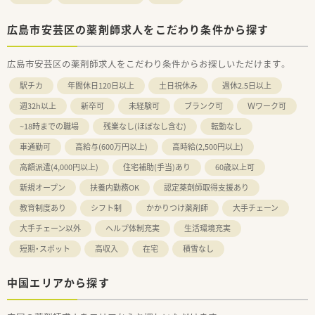
広島市安芸区の薬剤師求人をこだわり条件から探す
広島市安芸区の薬剤師求人をこだわり条件からお探しいただけます。
駅チカ
年間休日120日以上
土日祝休み
週休2.5日以上
週32h以上
新卒可
未経験可
ブランク可
Ｗワーク可
~18時までの職場
残業なし(ほぼなし含む)
転勤なし
車通勤可
高給与(600万円以上)
高時給(2,500円以上)
高額派遣(4,000円以上)
住宅補助(手当)あり
60歳以上可
新規オープン
扶養内勤務OK
認定薬剤師取得支援あり
教育制度あり
シフト制
かかりつけ薬剤師
大手チェーン
大手チェーン以外
ヘルプ体制充実
生活環境充実
短期・スポット
高収入
在宅
積雪なし
中国エリアから探す