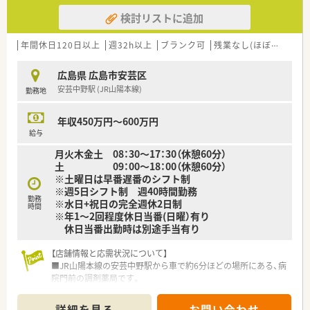
検討リストに追加
年間休日120日以上
週32h以上
ブランク可
残業なし(ほぼなし含む)
広島県 広島市安芸区
安芸中野駅 (JR山陽本線)
勤務地
年収450万円～600万円
給与
月火木金土 08：30～17：30（休憩60分）
土 09：00～18：00（休憩60分）
※土曜日は早番遅番のシフト制
※週5日シフト制 週40時間勤務
勤務
※水日+祝日の完全週休2日制
時間
※年1～2回程度休日当番(日曜）有り
休日当番出勤時は別途手当有り
【店舗情報と応需状況について】
■JR山陽本線の安芸中野駅から車で約6分ほどの場所にある、病
院門前の調剤薬局です。
■応需科目は内科、呼吸器科、循環器科、外科、小児科と多岐にわ
たり、幅広い処方箋に触れることができます。
詳細を見る
お問い合わせ