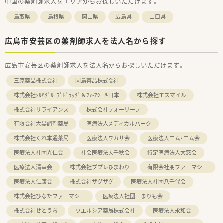
中国の薬剤師求人をエリアからお探しいただけます。
鳥取県
島根県
岡山県
広島県
山口県
広島市安芸区の薬剤師求人を法人名から探す
広島市安芸区の薬剤師求人を法人名からお探しいただけます。
三原薬品株式会社
因島薬品株式会社
株式会社ﾂﾙﾊｸﾞﾙｰﾌﾟﾄﾞﾗｯｸﾞ＆ﾌｧ-ﾏｼｰ西日本
株式会社エスマイル
株式会社リライアンス
株式会社フォーリーフ
有限会社大黒調剤薬局
医療法人メディカルパーク
株式会社くれ本通薬局
医療法人ワカサ会
医療法人エム・エム会
医療法人社団光仁会
社会医療法人千秋会
特定医療法人大慈会
医療法人清幸会
株式会社ププレひまわり
有限会社朋ファーマシー
医療法人仁康会
株式会社ザグザグ
医療法人社団八千代会
株式会社ひなたファーマシー
医療法人社団 まりも会
株式会社せとうち
ウエルシア薬局株式会社
医療法人永和会