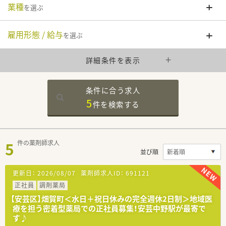
業種
を選ぶ
雇用形態 / 給与
を選ぶ
詳細条件を表示
条件に合う求人
5
件を
検索する
5
件の薬剤師求人
並び順
更新日：
2026/08/07
薬剤師求人ID：
691121
正社員
調剤薬局
【安芸区】畑賀町＜水日＋祝日休みの完全週休2日制＞地域医
療を担う密着型薬局での正社員募集！安芸中野駅が最寄で
す♪