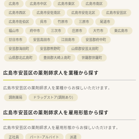
広島市
広島市中区
広島市東区
広島市南区
す。
広島市西区
広島市安佐南区
広島市安佐北区
広島市安芸区
広島市佐伯区
呉市
竹原市
三原市
尾道市
福山市
府中市
三次市
庄原市
大竹市
東広島市
廿日市市
安芸高田市
江田島市
安芸郡府中町
安芸郡海田町
安芸郡熊野町
山県郡安芸太田町
山県郡北広島町
豊田郡大崎上島町
世羅郡世羅町
広島市安芸区の薬剤師求人を業種から探す
広島市安芸区の薬剤師求人を業種からお探しいただけます。
調剤薬局
ドラッグストア(調剤あり)
広島市安芸区の薬剤師求人を雇用形態から探す
広島市安芸区の薬剤師求人を雇用形態からお探しいただけます。
正社員
パート・アルバイト
派遣