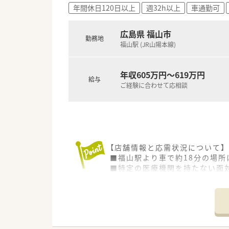
そのため、公私ともに充実して
年間休日120日以上
週32h以上
車通勤可
＜法人特徴＞
■地域に根差したドラッグストア
＜こんな方にもオススメ＞
ドラッグストア併設型調剤薬局
広島県 福山市
■忙しい店舗でメリハリ付けて
勤務地
ドラッグストアは現在130店
福山駅 (JR山陽本線)
■福利厚生や研修制度が充実し
調剤薬局（併設店）は新店予定
今後広島県を中心に調剤併設店
等々…
■「地域の健康増進に貢献する」
年収605万円～619万円
給与
そのため、街の身近な医療人を
ご経験に合わせて応相談
少しでも気になった方はお問い
関われる薬剤師を求めており
薬剤師一人一人が患者様に薬の
「専属薬剤師」としての取り組
■薬剤師は調剤併設店の対応が
そのため、勤務時間帯も調剤薬
併設店でのご勤務の場合はOT
【店舗情報と応需状況について】
幅広い知識と経験を蓄積する事
■福山駅より車で約18分の場所
■基本的には残業が発生しない
■特定の医療機関を持たない面対
有給取得率も高く、自己啓発休暇
■現在は薬剤師2名体制で運営
休暇取得が可能な法人となり
そのため、公私ともに充実して
【募集背景と求める人物像につい
■定期採用の一環として、店舗
＜こんな方にもオススメ＞
■処方箋枚数に追われることな
■忙しい店舗でメリハリ付けて
■OTC医薬品の販売にも興味が