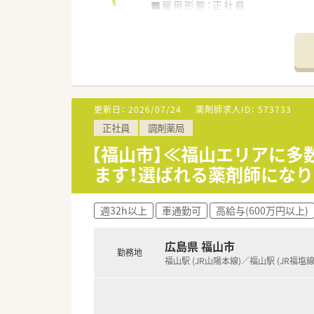
■地域に根差したドラッグストア
■雇用形態：正社員
ドラッグストア併設型調剤薬局
■業務内容：服薬指導,監査,調剤
ドラッグストアは現在130店
■資格 ：薬剤師免許をお持ち
調剤薬局（併設店）は新店予定
■給与 ：年収：450万円～60
今後広島県を中心に調剤併設店
■勤務時間：
■「地域の健康増進に貢献する」
月火水木金土
そのため、街の身近な医療人を
10：00～14：00/15：00～19：0
関われる薬剤師を求めており
※1年単位の変形労働時間制
更新日：
2026/07/24
薬剤師求人ID：
573733
薬剤師一人一人が患者様に薬の
■休日 ：年間休日113日、事
「専属薬剤師」としての取り組
正社員
調剤薬局
■福利厚生諸手当：厚生年金,そ
■薬剤師は調剤併設店の対応が
薬剤師手当、時間外手当、通勤手
【福山市】≪福山エリアに
そのため、勤務時間帯も調剤薬
ます！選ばれる薬剤師になり
併設店でのご勤務の場合はOT
＜こんな薬局です＞
幅広い知識と経験を蓄積する事
■福山駅から車で13分です。
■基本的には残業が発生しない
週32h以上
車通勤可
高給与(600万円以上)
有給取得率も高く、自己啓発休暇
＜設備も充実＞
休暇取得が可能な法人となり
■電子薬歴や監査システムを完
そのため、公私ともに充実して
円盤分包機も導入しています
広島県 福山市
勤務地
福山駅 (JR山陽本線)／福山駅 (JR福塩線
＜こんな方にもオススメ＞
＜業務内容＞
■忙しい店舗でメリハリ付けて
■内科、小児科の処方箋がメイン
■福利厚生や研修制度が充実し
■在宅にも取り組んでいます。