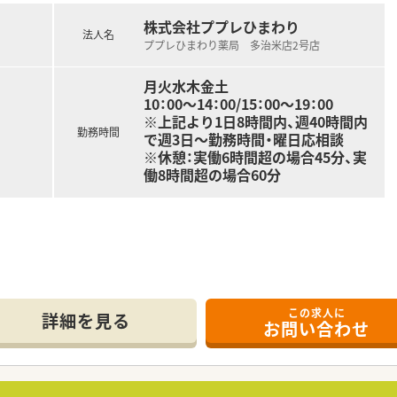
舗展開しておりますが、
も含めて15店舗となります。
株式会社ププレひまわり
法人名
を増やしていく方針の法人となります。
ププレひまわり薬局 多治米店2号店
をテーマとして運営を行っております。
目指し、患者様に興味をもって
月火水木金土
ます。
10：00～14：00/15：00～19：00
ご提案や服薬指導後のフォローを行うなど
※上記より1日8時間内、週40時間内
みを強化しております。
勤務時間
で週3日～勤務時間・曜日応相談
メインとなります。
※休憩：実働6時間超の場合45分、実
局の開局時間での勤務となります。
働8時間超の場合60分
Cに関しても身近に学ぶ環境がございますので
が可能となります。
ようなシフト環境を整えております。
も含め、年間120日以上の
ます。
ご勤務して頂く事が可能です。
の方（取得見込みの方を含む）
この求人に
00円
詳細を見る
働きたい方
お問い合わせ
ている環境で長く働きたい方
時間内で週3日～勤務時間・曜日応相談