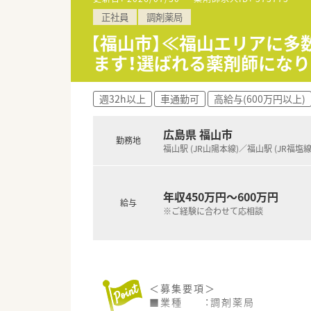
※休憩：実働6時間超の場合45分
少しでも気になった方はお問い
正社員
調剤薬局
■休日 ：日祝＋その他シフトに
ュ休暇3日
【福山市】≪福山エリアに
■福利厚生諸手当：厚生年金,そ
ます！選ばれる薬剤師になり
薬剤師手当、時間外手当、通勤手
＜こんな薬局です＞
週32h以上
車通勤可
高給与(600万円以上)
■福山駅から車で13分です。
＜設備も充実＞
広島県 福山市
勤務地
■電子薬歴や監査システムを完
福山駅 (JR山陽本線)／福山駅 (JR福塩線
円盤分包機も導入しています
＜業務内容＞
年収450万円～600万円
■内科、小児科の処方箋がメイン
給与
※ご経験に合わせて応相談
■在宅にも取り組んでいます。
＜研修制度＞
■『どこの薬局でも通用する』薬
■メンター制度を取り入れ、ひ
＜募集要項＞
＜法人特徴＞
■業種 ：調剤薬局