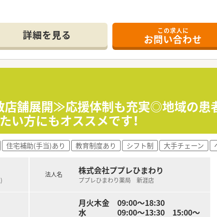
・調剤薬局・
を展開している法人です。
,在宅業務（居宅）,在宅業務（施設）
舗展開しておりますが、
の方（取得見込みの方を含む）
も含めて15店舗となります。
この求人に
0万円
詳細を見る
お問い合わせ
を増やしていく方針の法人となります。
をテーマとして運営を行っております。
目指し、患者様に興味をもって
0（休憩60分）
ます。
ご提案や服薬指導後のフォローを行うなど
前申請による連休取得可、年次有給休暇（法定通り付与） 自己啓
みを強化しております。
の他健保,雇用保険,労災保険
メインとなります。
当、等級手当、役職業務手当、基本調整給、中途調整給
多数店舗展開≫応援体制も充実◎地域の患
局の開局時間での勤務となります。
たい方にもオススメです！
Cに関しても身近に学ぶ環境がございますので
が可能となります。
ようなシフト環境を整えております。
住宅補助(手当)あり
教育制度あり
シフト制
大手チェーン
も含め、年間120日以上の
ます。
備しています。
ご勤務して頂く事が可能です。
。
株式会社ププレひまわり
法人名
)
ププレひまわり薬局 新涯店
働きたい方
です。
月火木金 09:00～18:30
ている環境で長く働きたい方
水 09:00～13:30 15:00～