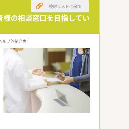
検討リストに追加
） 自己啓発休暇最大10日、リフレッシ
者様の相談窓口を目指してい
ヘルプ体制充実