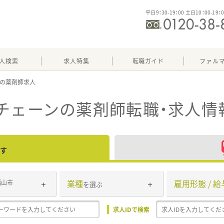
平日9：30-19：00 土日10：00-19：
人検索
求人特集
転職ガイド
ファル
チェーン
の薬剤師転職・求人情
す
業種
雇用形態 / 給
福山市
を選ぶ
求人IDで検索