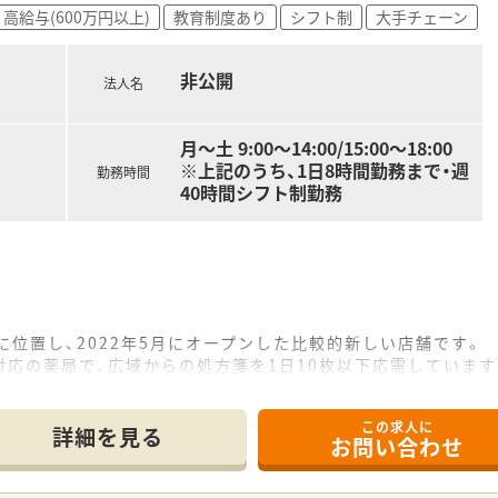
ご勤務して頂く事が可能です。
高給与(600万円以上)
教育制度あり
シフト制
大手チェーン
・調剤薬局・
を展開している法人です。
非公開
働きたい方
法人名
舗展開しておりますが、
ている環境で長く働きたい方
も含めて15店舗となります。
を増やしていく方針の法人となります。
月〜土 9:00〜14:00/15:00〜18:00
をテーマとして運営を行っております。
※上記のうち、1日8時間勤務まで・週
勤務時間
目指し、患者様に興味をもって
合わせくださいませ
40時間シフト制勤務
ます。
ご提案や服薬指導後のフォローを行うなど
みを強化しております。
メインとなります。
局の開局時間での勤務となります。
Cに関しても身近に学ぶ環境がございますので
が可能となります。
に位置し、2022年5月にオープンした比較的新しい店舗です。
ようなシフト環境を整えております。
応の薬局で、広域からの処方箋を1日10枚以下応需しています
も含め、年間120日以上の
しており、処方箋枚数が少ないため落ち着いて業務に取り組めま
ます。
ご勤務して頂く事が可能です。
この求人に
て】
詳細を見る
お問い合わせ
運営を円滑に進め、より良い薬局作りを行ってくれる方を求めて
く、患者様への丁寧な対応や店舗の環境整備に注力できる方を歓
働きたい方
あり、地域の健康相談窓口として柔軟に対応できる方を募集し