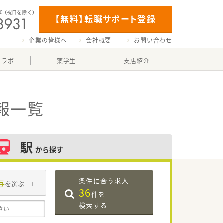
00
（祝日を除く）
【無料】転職サポート登録
企業の皆様へ
会社概要
お問い合わせ
マラボ
薬学生
支店紹介
報一覧
駅
から探す
条件に合う求人
与
を選ぶ
36
件を
検索する