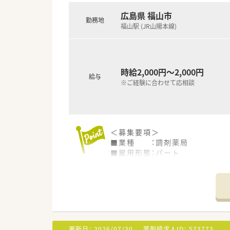
ドラッグストアは現在130店
調剤薬局（併設店）は新店予定
広島県 福山市
勤務地
今後広島県を中心に調剤併設店
福山駅 (JR山陽本線)
■「地域の健康増進に貢献する」
そのため、街の身近な医療人を
関われる薬剤師を求めており
薬剤師一人一人が患者様に薬の
時給2,000円～2,000円
「専属薬剤師」としての取り組
給与
※ご経験に合わせて応相談
■薬剤師は調剤併設店の対応が
そのため、勤務時間帯も調剤薬
併設店でのご勤務の場合はOT
幅広い知識と経験を蓄積する事
■基本的には残業が発生しない
＜募集要項＞
有給取得率も高く、自己啓発休暇
■業種 ：調剤薬局
休暇取得が可能な法人となり
■雇用形態：パート
そのため、公私ともに充実して
■業務内容：服薬指導,監査,調剤
■資格 ：薬剤師免許をお持ち
＜こんな方にもオススメ＞
■給与 ：時給：2,000円～2,0
■忙しい店舗でメリハリ付けて
■勤務時間：
■福利厚生や研修制度が充実し
月火水木金土
10：00～14：00/15：00～19：00
等々…
※上記より1日8時間内、週40
更新日：
2026/07/30
薬剤師求人ID：
573773