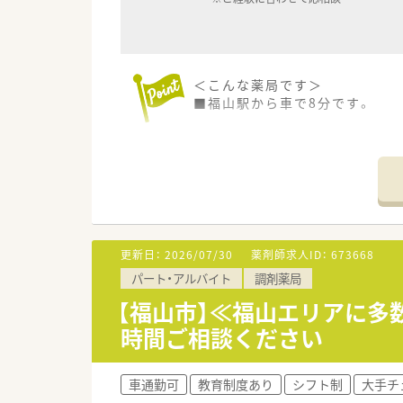
＜こんな薬局です＞
■福山駅から車で8分です。
＜設備も充実＞
■電子薬歴や監査システムを完
円盤分包機も導入しています
＜業務内容＞
■広域の処方箋がメインです。
■在宅にも取り組んでいます。
更新日：
2026/07/30
薬剤師求人ID：
673668
パート・アルバイト
調剤薬局
＜研修制度＞
■『どこの薬局でも通用する』薬
【福山市】≪福山エリアに多
■メンター制度を取り入れ、ひ
時間ご相談ください
＜法人特徴＞
■地域に根差したドラッグストア
車通勤可
教育制度あり
シフト制
大手チ
ドラッグストア併設型調剤薬局