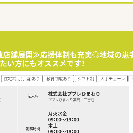
多数店舗展開≫応援体制も充実◎地域の患
たい方にもオススメです！
住宅補助(手当)あり
教育制度あり
シフト制
大手チェーン
株式会社ププレひまわり
法人名
)
ププレひまわり薬局 三吉店
月火水金
09：00～19：00
木土
勤務時間
09：00～18：00