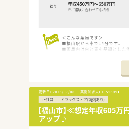
年収450万円～650万円
等々…
＜研修制度＞
給与
※ご経験に合わせて応相談
■『どこの薬局でも通用する』薬
少しでも気になった方はお問い
■メンター制度を取り入れ、ひ
＜法人特徴＞
■地域に根差したドラッグストア
＜こんな薬局です＞
ドラッグストア併設型調剤薬局
■福山駅から車で14分です。
ドラッグストアは現在130店
■薬局内は白と青を基調とした
調剤薬局（併設店）は新店予定
今後広島県を中心に調剤併設店
＜設備も充実＞
■「地域の健康増進に貢献する」
■電子薬歴や監査システムを完
そのため、街の身近な医療人を
円盤分包機も導入しています
関われる薬剤師を求めており
薬剤師一人一人が患者様に薬の
＜業務内容＞
「専属薬剤師」としての取り組
■アレルギー科、内科、小児科の
■薬剤師は調剤併設店の対応が
更新日：
2026/07/08
薬剤師求人ID：
556991
■処方箋は1日約70枚程度を応
そのため、勤務時間帯も調剤薬
正社員
ドラッグストア(調剤あり)
■在宅にも取り組んでいます。
併設店でのご勤務の場合はOT
【福山市】≪想定年収605
幅広い知識と経験を蓄積する事
＜研修制度＞
■基本的には残業が発生しない
アップ♪
■『どこの薬局でも通用する』薬
有給取得率も高く、自己啓発休暇
■メンター制度を取り入れ、ひ
休暇取得が可能な法人となり