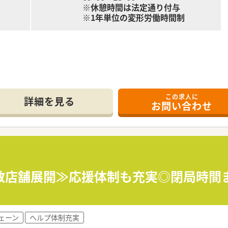
※休憩時間は法定通り付与
※1年単位の変形労働時間制
備しています。
この求人に
。
詳細を見る
お問い合わせ
剤師の育成・教育を行っています。
数店舗展開≫応援体制も充実◎閉局時間
とりひとりの成長度合いに合わせた教育を心がけています。
・調剤薬局・
ェーン
ヘルプ体制充実
を展開している法人です。