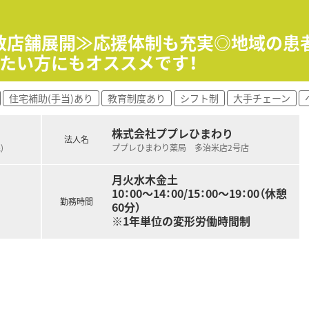
、実働8時間超の場合60分
合わせくださいませ
よる 事前申請による連休取得可、年次有給休暇（法定通り付与
多数店舗展開≫応援体制も充実◎地域の患
の他健保,雇用保険,労災保険
たい方にもオススメです！
当、等級手当、役職業務手当、基本調整給、中途調整給
住宅補助(手当)あり
教育制度あり
シフト制
大手チェーン
株式会社ププレひまわり
法人名
備しています。
)
ププレひまわり薬局 多治米店2号店
。
月火水木金土
10：00～14：00/15：00～19：00（休憩
です。
勤務時間
60分）
※1年単位の変形労働時間制
剤師の育成・教育を行っています。
とりひとりの成長度合いに合わせた教育を心がけています。