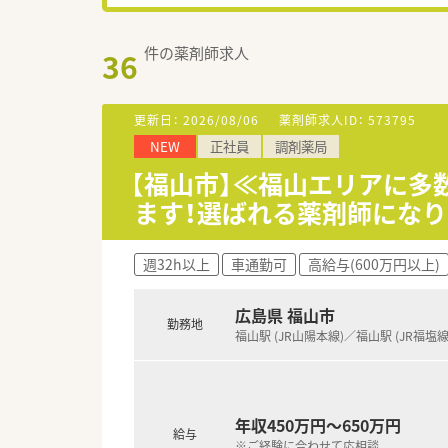
件の薬剤師求人
36
更新日：
2026/08/06
薬剤師求人ID：
573795
NEW
正社員
調剤薬局
【福山市】≪福山エリアに
ます！選ばれる薬剤師になり
週32h以上
車通勤可
高給与(600万円以上)
広島県 福山市
勤務地
福山駅 (JR山陽本線)／福山駅 (JR福塩線
年収450万円～650万円
給与
※ご経験に合わせて応相談