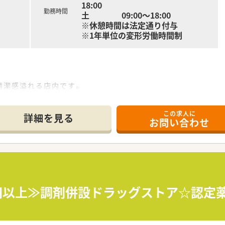
18:00
勤務時間
土 09:00～18:00
剤師の育成・教育を行っています。
※休憩時間は法定通り付与
合わせくださいませ
とりひとりの成長度合いに合わせた教育を心がけています。
※1年単位の変形労働時間制
・調剤薬局・
を展開している法人です。
舗展開しておりますが、
清潔感溢れる店内です。
も含めて15店舗となります。
を増やしていく方針の法人となります。
をテーマとして運営を行っております。
この求人に
備しています。
詳細を見る
目指し、患者様に興味をもって
お問い合わせ
。
ます。
ご提案や服薬指導後のフォローを行うなど
みを強化しております。
処方箋がメインです。
メインとなります。
需しています。
局の開局時間での勤務となります。
Cに関しても身近に学ぶ環境がございますので
万円以上≫調剤併設ドラッグストア☆認定
が可能となります。
ようなシフト環境を整えております。
剤師の育成・教育を行っています。
も含め、年間120日以上の
とりひとりの成長度合いに合わせた教育を心がけています。
ます。