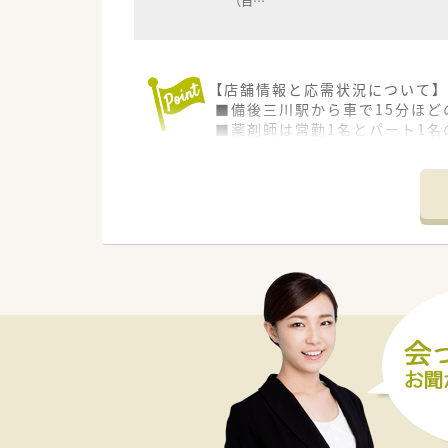
（自
…
【店舗情報と応需状況について】
■備後三川駅から車で15分ほど
■薬剤師は常勤1名とパート1
■処方箋枚数が1日30枚と落
【募集背景と求める人物像につい
■将来を見据えた組織体制の強
ます。
■20代から60代まで幅広い年
す。
■患者様の話を丁寧に聞き取り
ます。
【法人特徴について】
■東証プライム上場の医薬品卸
■医療・介護・流通を網羅する
■無理な店舗展開を行わずに社
ません。