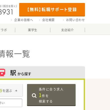
00
（祝日を除く）
【無料】転職サポート登録
企業の皆様へ
会社概要
お問い合わせ
マラボ
薬学生
支店紹介
情報一覧
駅
から探す
条件に合う求人
与
を選ぶ
1
件を
検索する