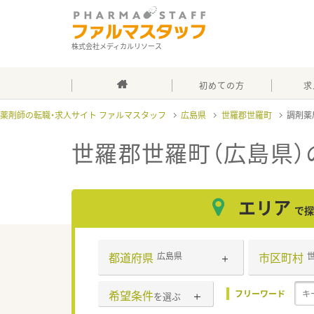
株式会社メディカルリソース
初めての方
求
薬剤師の転職・求人サイト ファルマスタッフ
広島県
世羅郡世羅町
調剤薬
世羅郡世羅町（広島県）
エリア
で探
都道府県
市区町村
広島県
希望条件
フリーワード
を選ぶ