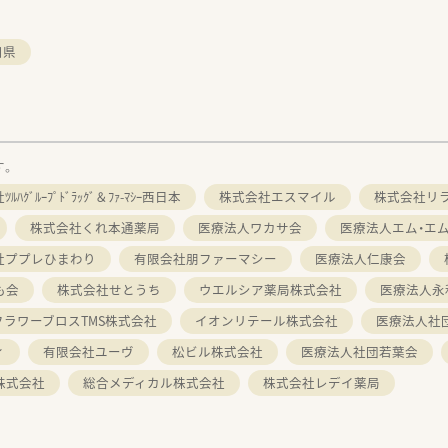
口県
す。
ﾙﾊｸﾞﾙｰﾌﾟﾄﾞﾗｯｸﾞ＆ﾌｧ-ﾏｼｰ西日本
株式会社エスマイル
株式会社リ
株式会社くれ本通薬局
医療法人ワカサ会
医療法人エム・エ
社ププレひまわり
有限会社朋ファーマシー
医療法人仁康会
も会
株式会社せとうち
ウエルシア薬局株式会社
医療法人永
フラワーブロスTMS株式会社
イオンリテール株式会社
医療法人社
ィ
有限会社ユーヴ
松ビル株式会社
医療法人社団若葉会
株式会社
総合メディカル株式会社
株式会社レデイ薬局