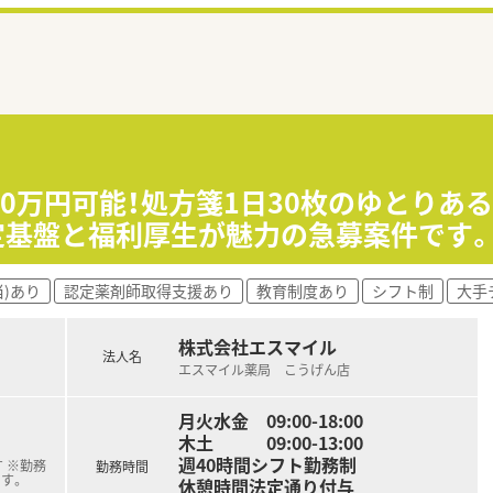
50万円可能！処方箋1日30枚のゆとりあ
定基盤と福利厚生が魅力の急募案件です
当)あり
認定薬剤師取得支援あり
教育制度あり
シフト制
大手
株式会社エスマイル
法人名
エスマイル薬局 こうげん店
月火水金 09:00-18:00
木土 09:00-13:00
週40時間シフト勤務制
 ※勤務
勤務時間
す。
休憩時間法定通り付与