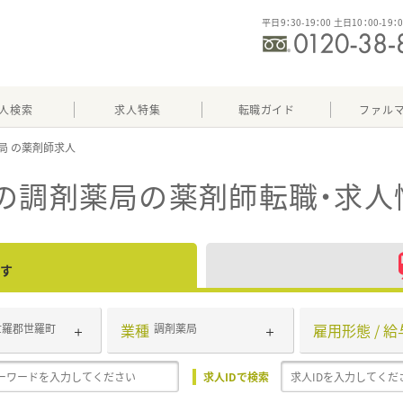
平日9：30-19：00 土日10：00-19：
人検索
求人特集
転職ガイド
ファル
局
の調剤薬局
の薬剤師転職・求人
す
業種
雇用形態 / 給
世羅郡世羅町
調剤薬局
求人IDで検索