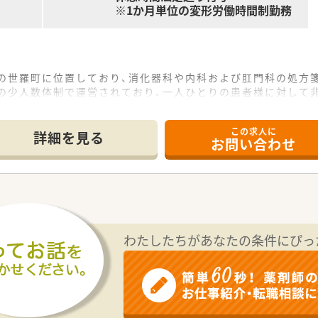
※1か月単位の変形労働時間制勤務
の世羅町に位置しており、消化器科や内科および肛門科の処方箋
名の少人数体制で運営されており、一人ひとりの患者様に対して
ち着いているため、正確かつ迅速な調剤を行いながら地域に密着
この求人に
て】
詳細を見る
お問い合わせ
化とサービス向上のために正社員を急募しており、自身のキャ
齢層の方を受け入れ可能な柔軟な体制があり、ブランクのある
的確に動ける調整役としての資質を持ち、地域包括ケアに主体
わたしたちがあなたの条件にぴっ
大手グループの一員であり、中国地方に115店舗を展開する屈
グループの総合力を活かして、健康サポート薬局の認定推進や地
員一人ひとりの負担軽減を目標に掲げており、最新設備の導入