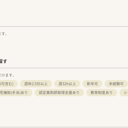
ます。
探す
だけます。
談可含む)
週休2.5日以上
週32h以上
新卒可
未経験可
宅補助(手当)あり
認定薬剤師取得支援あり
教育制度あり
シ