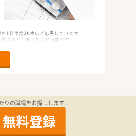
を1日平均30枚ほど応需しています。
非常にゆとりある対応が可能です。
した健康相談に注力できる環境です。
リアアップに意欲的な方を広く募ってい
方や未経験の方からのご相談も歓迎しま
的に取り組める誠実な薬剤師の方を求め
たりの職場をお探しします。
指の規模と安定した経営基盤を誇ります。
域インフラとしての役割を担っています。
など薬剤師の成長を支える投資を惜しみ