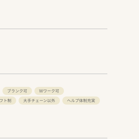
ブランク可
Ｗワーク可
フト制
大手チェーン以外
ヘルプ体制充実