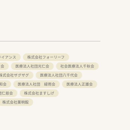
ライアンス
株式会社フォーリーフ
ム会
医療法人社団光仁会
社会医療法人千秋会
株式会社ザグザグ
医療法人社団八千代会
和会
医療法人社団 緑雨会
医療法人正雄会
団仁慈会
株式会社ますしげ
株式会社薬明館