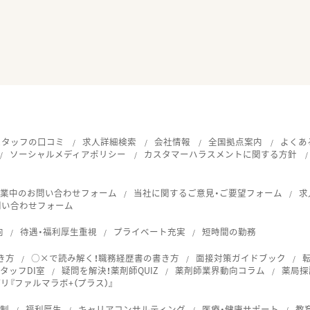
スタッフの口コミ
求人詳細検索
会社情報
全国拠点案内
よくあ
ソーシャルメディアポリシー
カスタマーハラスメントに関する方針
就業中のお問い合わせフォーム
当社に関するご意見・ご要望フォーム
求
問い合わせフォーム
向
待遇・福利厚生重視
プライベート充実
短時間の勤務
き方
○×で読み解く！職務経歴書の書き方
面接対策ガイドブック
タッフDI室
疑問を解決！薬剤師QUIZ
薬剤師業界動向コラム
薬局探
『ファルマラボ+（プラス）』
体制
福利厚生
キャリアコンサルティング
医療・健康サポート
教