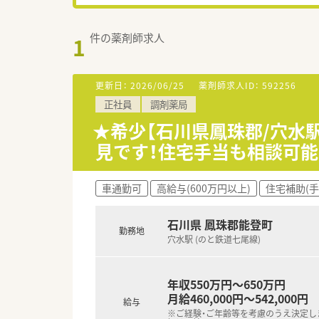
件の薬剤師求人
1
更新日：
2026/06/25
薬剤師求人ID：
592256
正社員
調剤薬局
★希少【石川県鳳珠郡/穴水
見です！住宅手当も相談可能
車通勤可
高給与(600万円以上)
住宅補助(手
石川県 鳳珠郡能登町
勤務地
穴水駅 (のと鉄道七尾線)
年収550万円～650万円
月給460,000円～542,000円
給与
※ご経験・ご年齢等を考慮のうえ決定し