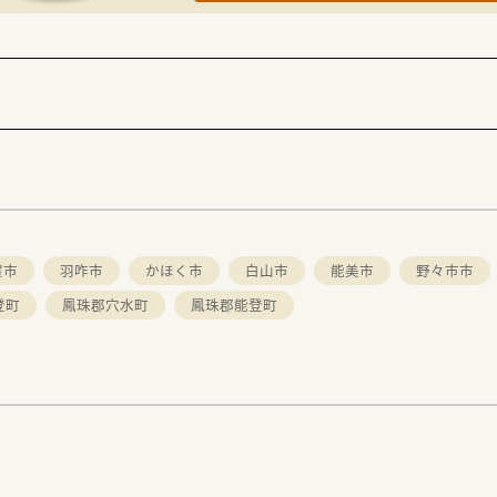
賀市
羽咋市
かほく市
白山市
能美市
野々市市
登町
鳳珠郡穴水町
鳳珠郡能登町
。