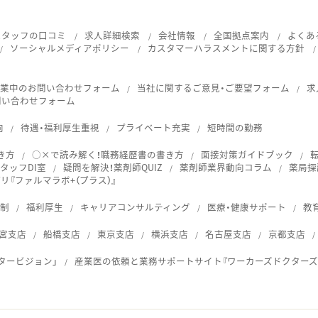
スタッフの口コミ
求人詳細検索
会社情報
全国拠点案内
よくあ
ソーシャルメディアポリシー
カスタマーハラスメントに関する方針
就業中のお問い合わせフォーム
当社に関するご意見・ご要望フォーム
求
問い合わせフォーム
向
待遇・福利厚生重視
プライベート充実
短時間の勤務
き方
○×で読み解く！職務経歴書の書き方
面接対策ガイドブック
タッフDI室
疑問を解決！薬剤師QUIZ
薬剤師業界動向コラム
薬局探
『ファルマラボ+（プラス）』
体制
福利厚生
キャリアコンサルティング
医療・健康サポート
教
宮支店
船橋支店
東京支店
横浜支店
名古屋支店
京都支店
タービジョン」
産業医の依頼と業務サポートサイト『ワーカーズドクターズ
ス