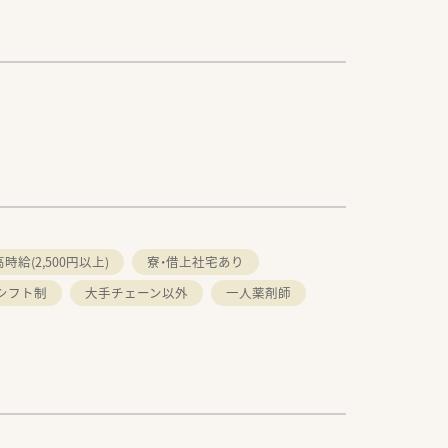
高時給(2,500円以上)
寮・借上社宅あり
シフト制
大手チェーン以外
一人薬剤師