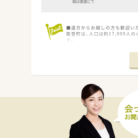
細は面接にて
■遠方からお越しの方も歓迎い
能登町は、人口は約17,000
す。
■薬剤師2名、事務員5名の店舗
■18時までの店舗ですので、お
■残業は平均15～20時間程度、
■ロボピック、ピッキングサポ
■オリジナルのマニュアルを使
＜年収650万円でお迎えする条
①調剤経験5年以上
②管理薬剤師としての採用
③開局時間を埋められること（週休
④最低でも2～3年在住は出来る
上記に当てはまる方はぜひお問
また上記に当てはまらなくても