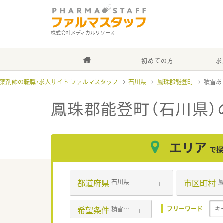
株式会社メディカルリソース
初めての方
求
薬剤師の転職・求人サイト ファルマスタッフ
石川県
鳳珠郡能登町
積雪あ
鳳珠郡能登町（石川県）
エリア
で探
都道府県
市区町村
石川県
希望条件
積雪あり
フリーワード