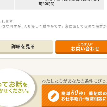
均40時間
たします！
人の小さな町すが、人も優しく穏やかです。海に面してるので海鮮
です。総合病院の門前で、平均70枚/日の処方箋を応需していま
仕事終わりも有意義に過ごしていただける環境です。
この求人に
年間休日は平均110日ございます。
詳細を見る
お問い合わせ
ートシステムなど、積極的に設備投資しており薬剤師さんが働き
っての勉強会や、メーカー主催の勉強会など、定期的に開催して
件＞
1.5日・日祝+土曜午後）
わたしたちがあなたの条件にぴっ
方
い合わせください！
、≪高年収≫をご希望の方はお問い合わせください！その他求人