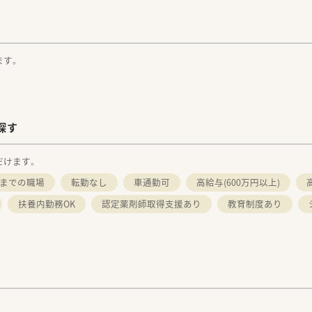
ます。
探す
だけます。
時までの職場
転勤なし
車通勤可
高給与(600万円以上)
扶養内勤務OK
認定薬剤師取得支援あり
教育制度あり