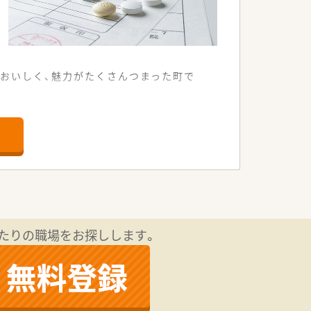
がおいしく、魅力がたくさんつまった町で
す。
やすい環境です
おり、教育制度にも力を入れています
たりの職場をお探しします。
多数取り揃えております！