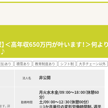
駅】＜高年収650万円が叶います！＞何
♪
当)あり
積雪あり
教育制度あり
シフト制
大手チェーン以外
非公開
法人名
月火水木金/09：00～18：00（休憩60
分）
土/09：00～12：30（休憩00分）
勤務時間
※1か月単位の変形労働時間制、週平
ます。詳