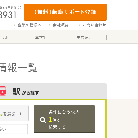
00
（祝日を除く）
【無料】転職サポート登録
企業の皆様へ
会社概要
お問い合わせ
マラボ
薬学生
支店紹介
情報一覧
駅
から探す
条件に合う求人
与
を選ぶ
1
件を
検索する