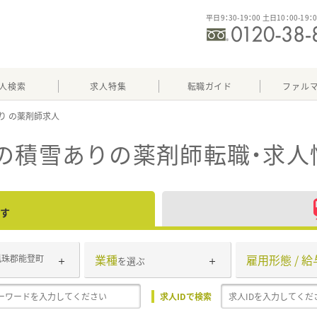
平日9：30-19：00 土日10：00-19：
人検索
求人特集
転職ガイド
ファル
り
の積雪あり
の薬剤師転職・求人
す
業種
雇用形態 / 給
鳳珠郡能登町
を選ぶ
求人IDで検索