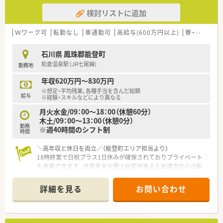
検討リストに追加
Ｗワーク可
転勤なし
車通勤可
高給与(600万円以上)
寮・借上社宅あり
石川県 鳳珠郡能登町
和倉温泉駅 (JR七尾線)
勤務地
年収620万円～830万円
※想定・平均残業、各種手当を含んだ総額
給与
※経験・スキルなどにより異なる
月火水金/09：00～18：00（休憩60分）
木土/09：00～13：00（休憩0分）
勤務
※週40時間のシフト制
時間
＼高年収と休日を両立／（能登町エリア担当より）
18時終業で日祝プラス1日休みが確保されておりプライベート
も充実できます。住居手当や借上社宅があるため遠方からの転
職でも安心です。
＊------------------------------------------＊
詳細を見る
お問い合わせ
【店舗情報と応需状況について】
■最寄り駅の和倉温泉駅から車で40分ほどの場所に位置しマイ
カー通勤が必須となる店舗です。
■内科メインの処方箋を1日あたり約30枚応需しており落ち着