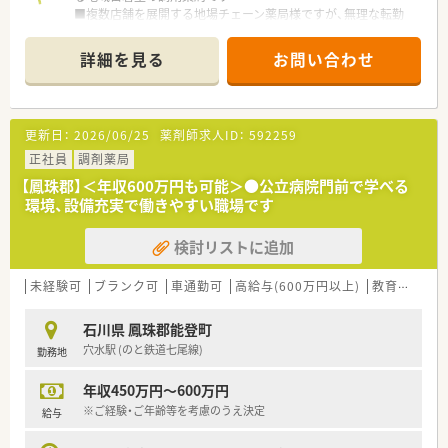
■複数店舗を展開する地場チェーン薬局様ですが、無理な転勤
や、急な異動はございません！地元で腰を据えて長く働きたい方
にもお勧めです！
詳細を見る
お問い合わせ
■社内合同研修会や学会・学術講演会への参加助成、認定薬剤師
取得助成など教育・研修制度も充実！その他、定期研修会や外部研
修会への参加費補助など、さまざまな助成制度があり、学べる環
更新日：
2026/06/25
薬剤師求人ID：
592259
境です！
■定期的な合同親睦会や交流会、社員旅行など店舗間でのコミュ
正社員
調剤薬局
ニケーションも多い企業様です
【鳳珠郡】＜年収600万円も可能＞●公立病院門前で学べる
環境、設備充実で働きやすい職場です
検討リストに追加
未経験可
ブランク可
車通勤可
高給与(600万円以上)
教育制度あり
石川県 鳳珠郡能登町
穴水駅 (のと鉄道七尾線)
勤務地
年収450万円～600万円
※ご経験・ご年齢等を考慮のうえ決定
給与