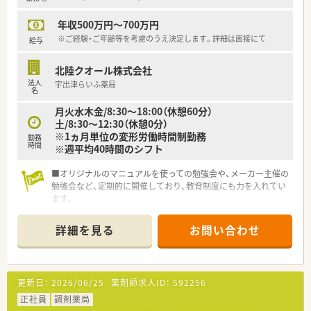
年収500万円～700万円
※ご経験・ご年齢等を考慮のうえ決定します。詳細は面接にて
給与
北陸クオール株式会社
法人
宇出津らいふ薬局
名
月火水木金/8:30～18:00（休憩60分）
土/8:30～12:30（休憩0分）
※1ヵ月単位の変形労働時間制勤務
勤務
時間
※週平均40時間のシフト
■オリジナルのマニュアルを使っての勉強会や、メーカー主催の
勉強会など、定期的に開催しており、教育制度にも力を入れてい
ます。
■若手薬剤師様が多く在籍されており、活気のある風通しの良い
雰囲気の薬局です。
詳細を見る
お問い合わせ
■おもてなしの心を大事にしております。患者様が来院される
とお茶をだしたり、患者様のもとに出向いて投薬を行ったりと、
患者様目線での対応を行っております。
■佐賀県と北陸地方をメインに28店舗展開する、中堅チェーン
更新日：
2026/06/25
薬剤師求人ID：
592256
の調剤薬局です！介護事業や在宅医療、手話教室やボランティア
活動なども行っており、しっかり社会貢献している会社です。
正社員
調剤薬局