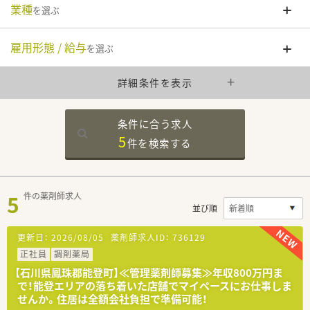
業種
を選ぶ
雇用形態 / 給与
を選ぶ
詳細条件を表示
条件に合う求人
5
件を
検索する
5
件の薬剤師求人
並び順
更新日：
2026/08/05
薬剤師求人ID：
736129
正社員
調剤薬局
【石川県鳳珠郡能登町】≪管理薬剤師募集≫年収800万円ま
で！能登エリアの落ち着いた店舗でマイペースにお仕事しま
せんか。住居は全額会社負担で準備可能！