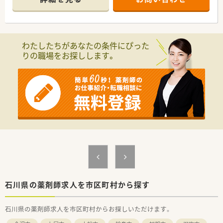
枚/日の処方箋を応需しています。
■18時までの店舗ですので、お仕事終わりも有意義に過ごして
いただける環境です。
■残業は平均15～20時間程度、年間休日は平均110日ございま
す。
わたしたちがあなたの条件にぴった
■ロボピック、ピッキングサポートシステムなど、積極的に設備
りの職場をお探しします。
投資しており薬剤師さんが働きやすい環境です
■オリジナルのマニュアルを使っての勉強会や、メーカー主催の
勉強会など、定期的に開催しており、教育制度にも力を入れてい
ます
＜年収650万円でお迎えする条件＞
①調剤経験5年以上
②管理薬剤師としての採用
③開局時間を埋められること（週休1.5日・日祝+土曜午後）
④最低でも2～3年在住は出来る方
上記に当てはまる方はぜひお問い合わせください！
また上記に当てはまらなくても、≪高年収≫をご希望の方はお問
い合わせください！その他求人多数取り揃えております！
石川県の薬剤師求人を市区町村から探す
石川県の薬剤師求人を市区町村からお探しいただけます。