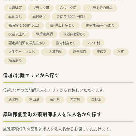
未経験可
ブランク可
Ｗワーク可
~18時までの職場
転勤なし
車通勤可
高給与(600万円以上)
高時給(2,500円以上)
寮・借上社宅あり
住宅補助(手当)あり
60歳以上可
管理薬剤師
扶養内勤務OK
認定薬剤師取得支援あり
教育制度あり
シフト制
大手チェーン以外
一人薬剤師
総合科目
高収入
在宅
積雪あり
信越/北陸エリアから探す
信越/北陸の薬剤師求人をエリアからお探しいただけます。
新潟県
富山県
石川県
福井県
長野県
鳳珠郡能登町の薬剤師求人を法人名から探す
鳳珠郡能登町の薬剤師求人を法人名からお探しいただけます。