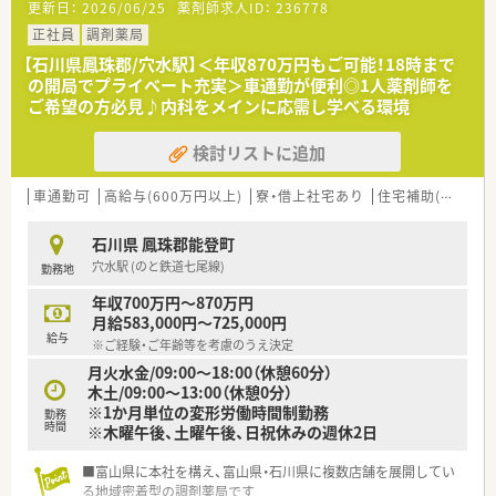
更新日：
2026/06/25
薬剤師求人ID：
236778
いた環境で業務に取り組めます。
■人員体制は薬剤師1名と事務員1名で構成されており無理のな
正社員
調剤薬局
い一人薬剤師体制となります。
【石川県鳳珠郡/穴水駅】＜年収870万円もご可能！18時まで
の開局でプライベート充実＞車通勤が便利◎1人薬剤師を
【募集背景と求める人物像について】
ご希望の方必見♪内科をメインに応需し学べる環境
■欠員補充および将来的な世代交代も見据えて店舗を支えてい
ただける管理薬剤師を急募しています。
検討リストに追加
■一人薬剤師として責任感を持ち丁寧な調剤と安心感のある服
薬指導を行える方を求めています。
■地域住民の健康に寄り添う意欲がありコミュニケーションを
車通勤可
高給与(600万円以上)
寮・借上社宅あり
住宅補助(手当)あり
大切にできる方が最適です。
石川県 鳳珠郡能登町
【法人特徴について】
穴水駅 (のと鉄道七尾線)
勤務地
■北陸エリアを中心に店舗を展開しており地域密着型の調剤薬
局として高い信頼を得ています。
年収700万円～870万円
■単なる調剤にとどまらず街の健康拠点として地域住民の健康
月給583,000円～725,000円
を総合的に支援する役割を担います。
給与
※ご経験・ご年齢等を考慮のうえ決定
■災害時にはオンライン服薬指導システムを迅速に設置するな
月火水金/09:00～18:00（休憩60分）
ど積極的な医療支援を実施しました。
木土/09:00～13:00（休憩0分）
※1か月単位の変形労働時間制勤務
勤務
時間
※木曜午後、土曜午後、日祝休みの週休2日
■富山県に本社を構え、富山県・石川県に複数店舗を展開してい
る地域密着型の調剤薬局です