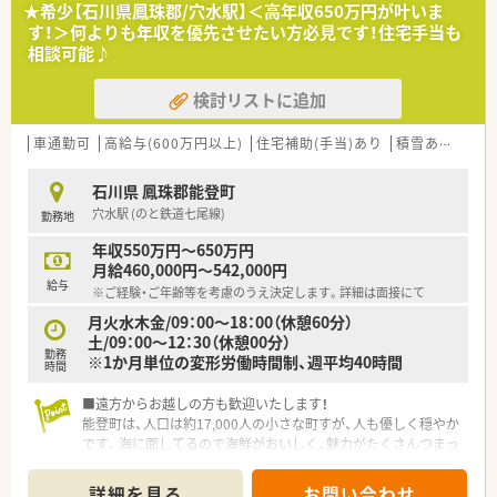
■ご希望・ご状況をお伺いの上、その他以外の求人のご紹介も可
★希少【石川県鳳珠郡/穴水駅】＜高年収650万円が叶いま
能です！出張面談、WEB面談随時受付中♪ぜひお気軽にお問合せ
す！＞何よりも年収を優先させたい方必見です！住宅手当も
下さい◎
相談可能♪
検討リストに追加
車通勤可
高給与(600万円以上)
住宅補助(手当)あり
積雪あり
教育
石川県 鳳珠郡能登町
穴水駅 (のと鉄道七尾線)
勤務地
年収550万円～650万円
月給460,000円～542,000円
給与
※ご経験・ご年齢等を考慮のうえ決定します。詳細は面接にて
月火水木金/09：00～18：00（休憩60分）
土/09：00～12：30（休憩00分）
勤務
※1か月単位の変形労働時間制、週平均40時間
時間
■遠方からお越しの方も歓迎いたします！
能登町は、人口は約17,000人の小さな町すが、人も優しく穏やか
です。海に面してるので海鮮がおいしく、魅力がたくさんつまっ
た町です。
■薬剤師2名、事務員5名の店舗です。総合病院の門前で、平均70
詳細を見る
お問い合わせ