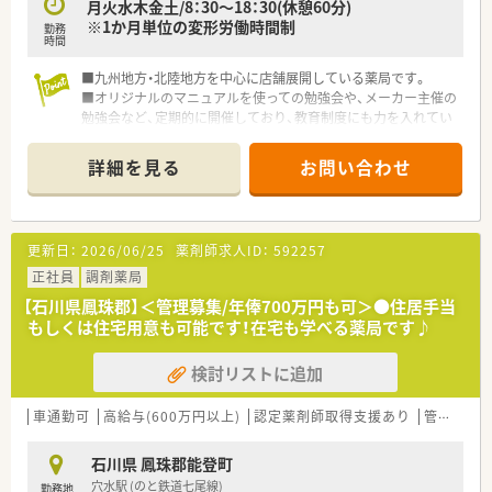
月火水木金土/8：30～18：30(休憩60分)
※1か月単位の変形労働時間制
勤務
時間
■九州地方・北陸地方を中心に店舗展開している薬局です。
■オリジナルのマニュアルを使っての勉強会や、メーカー主催の
勉強会など、定期的に開催しており、教育制度にも力を入れてい
ます。
■電子薬歴や散剤監視システムも導入済みです。
詳細を見る
お問い合わせ
更新日：
2026/06/25
薬剤師求人ID：
592257
正社員
調剤薬局
【石川県鳳珠郡】＜管理募集/年俸700万円も可＞●住居手当
もしくは住宅用意も可能です！在宅も学べる薬局です♪
検討リストに追加
車通勤可
高給与(600万円以上)
認定薬剤師取得支援あり
管理薬剤師
石川県 鳳珠郡能登町
穴水駅 (のと鉄道七尾線)
勤務地