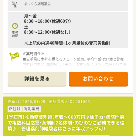
法人
まつくら調剤薬局
名
月～金
8：30～18：00（休憩60分）
土
8：30～12：00（休憩なし）
勤務
時間
※上記の内週40時間・1ヶ月単位の変形労働制
≪薬局紹介≫
■岩手県に本社を構えるチェーン薬局。平均年齢は37歳と比較
的若いですが、薬剤師はベテランの方も多くバランスがとれてお
ります。
■地域で腰を据えて働きたい方、全国転勤を避けたいがクリニッ
詳細を見る
お問い合わせ
ク門前、病院門前など幅広く経験されたい方におすすめです。
■新規出店も継続しており、今後の成長性もある優良企業です。
店舗数が増えている今でも、社長が毎年手書きのバースデーカー
ドと一緒にプレゼントがあったり、社員を大事にしている姿勢は
更新日：
2026/07/09
薬剤師求人ID：
581065
成長を続けている今でも変わりません。
■ご希望を考慮し、キャリアアップのために店舗異動なども可能
正社員
調剤薬局
です！管理薬剤師だけでなくエリアマネージャーや採用担当な
【釜石市】≪勤務薬剤師：年収～600万円≫駅チカ・病院門前
ど、社員の「挑戦したい」を応援してくれる社風です。
で複数科目応需・薬剤師2名体制・のびのびご勤務できる環
■各地域にエリアマネージャーが在籍。お悩み相談や店舗間の
境♪／管理薬剤師経験者はさらに年収アップ可！
交流もしっかりできているので、安心して働ける環境が整ってい
ます。