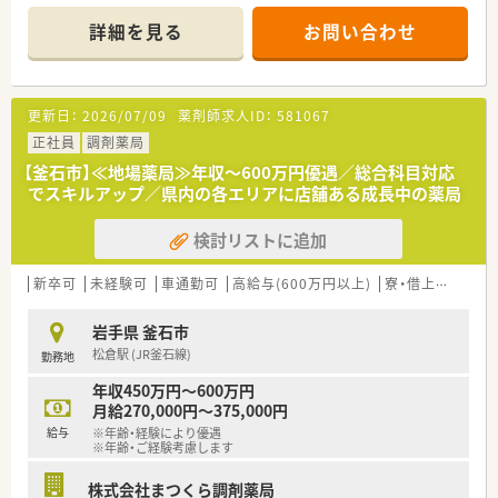
良好。腰を据えて働きたい方におススメです。薬剤師の年齢層も
幅広く在籍しています。未経験やブランクがある方も安心して
詳細を見る
お問い合わせ
勤務できる環境を整えています。会社内の風通しも良く、スタッ
フ間のコミュニケーションも取れていることが魅力です。
≪業務について≫
更新日：
2026/07/09
薬剤師求人ID：
581067
中途採用の方はOJTでの研修がメインとなっております。徐々に
業務に慣れていただけるよう、先輩社員がフォローしながらお仕
正社員
調剤薬局
事していただきます。そのため、ブランクがある方、あまり調剤
【釜石市】≪地場薬局≫年収～600万円優遇／総合科目対応
の経験がなく自信がない、という方にも安心してお仕事スタート
でスキルアップ／県内の各エリアに店舗ある成長中の薬局
できます。
検討リストに追加
≪こんな方におススメ≫
★地元で働きたいとお考えの方
★Iターン・Uターンでお仕事お探しの方
新卒可
未経験可
車通勤可
高給与(600万円以上)
寮・借上社宅あり
★できれば長くお勤めされたい方
★患者様との距離感が程よく、家庭的な雰囲気で働きたい方
岩手県 釜石市
★科目の偏り無くお勤めされたい方
松倉駅 (JR釜石線)
勤務地
≪薬局情報≫
年収450万円～600万円
地域の病院門前で複数科目応需しています。1日あたり90枚ほど
月給270,000円～375,000円
処方箋を応需。在宅も施設・個人宅と実施しております。こちら
給与
※年齢・経験により優遇
の店舗は男性薬剤師もいらっしゃいます。
※年齢・ご経験考慮します
株式会社まつくら調剤薬局