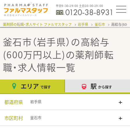
平日9：30-19：00 土日10：00-19：00
薬剤師の転職・求人サイト ファルマスタッフ
岩手県
釜石市
高給与(60
釜石市（岩手県）の高給与
(600万円以上)
の薬剤師転
職・求人情報一覧
エリア
駅
で探す
から探す
都道府県
岩手県
市区町村
釜石市