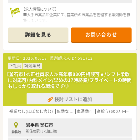
【求人情報について】
■大手医薬品卸企業にて、営業所の医薬品を管理する薬剤師を募
集しています。
■ご経験や能力次第で、年収442万円から最大609万円まで目指
すことが可能です。
詳細を見る
お問い合わせ
■企業での勤務経験は問いません、未経験の方も安心してご応募
いただける求人です。
【募集背景と求める人物像について】
更新日：
2026/06/18
薬剤師求人ID：
591712
■今回は欠員補充のため、釜石の営業所で管理薬剤師として活躍
できる方を求めています。
正社員
調剤薬局
■薬機法に則り、倫理観や責任感を持って医薬品の流通を行って
【釜石市】≪正社員求人≫高年収880円相談可★/シフト柔軟
いただける方。
に対応可/内科メイン/早めの17時終業/プライベートの時間
■様々な環境や人と関わるため、周囲の人と連携を取って、変化
もしっかり取れる環境です◎
に柔軟に対応できる方を求めています。
検討リストに追加
【1日の流れ】
＜出社＞ 倉庫内の温度点検(朝)
↓ 販売状況の確認
残業なし(ほぼなし含む)
転勤なし
車通勤可
高給与(600万円以上)
↓ 得意先の許認可を確認
↓ 得意先やMSの問い合わせに対応
岩手県 釜石市
↓ 得意先からの戻り品の確認
鵜住居駅 (JR山田線)
勤務地
↓ 倉庫内の温度点検(夕方)
＜退社＞ 管理帳簿の記録