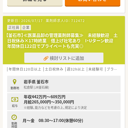
ク門前、病院門前など幅広く経験されたい方におすすめです。
■新規出店も継続しており、今後の成長性もある優良企業です。
店舗数が増えている今でも、社長が毎年手書きのバースデーカー
ドと一緒にプレゼントがあったり、社員を大事にしている姿勢は
更新日：
2026/07/17
薬剤師求人ID：
712472
成長を続けている今でも変わりません。
■ご希望を考慮し、キャリアアップのために店舗異動なども可能
正社員
企業
です！管理薬剤師だけでなくエリアマネージャーや採用担当な
【釜石市】≪医薬品卸の管理薬剤師募集≫ 未経験歓迎 土
ど、社員の「挑戦したい」を応援してくれる社風です。
日祝休み×17時終業 借上げ社宅あり I・Uターン歓迎
■各地域にエリアマネージャーが在籍。お悩み相談や店舗間の
年間休日122日でプライベートも充実◎
交流もしっかりできているので、安心して働ける環境が整ってい
ます。
検討リストに追加
■人事考課制度もしっかりしています。ご自身で決めた目標に
対してのフィードバックを定期面談で実施。管理薬剤師、エリア
マネージャーだけでなく、部長もこまめに現場を回って現場の声
年間休日120日以上
土日祝休み
週32h以上
未経験可
ブランク可
をヒアリングされていますので、頑張った分だけ評価されたい方
にピッタリの職場です。
岩手県 釜石市
松倉駅 (JR釜石線)
勤務地
≪薬局紹介≫
■病院門前にあり、複数科目を応需しているため、幅広く学べる
年収442万円～609万円
環境です。
月給265,000円～350,000円
■現在、管理薬剤師が出来る方も同時に募集しています！
給与
※経験、能力などを考慮の上、規定により決定
年収は800万円以上も相談可能ですので、スキルを活かして年収
アップを目指したい方、地域に根付いて今後スキルアップしてい
きたい方はぜひご検討ください！
月～金 08:30～17:00(休憩60分)
勤務
時間