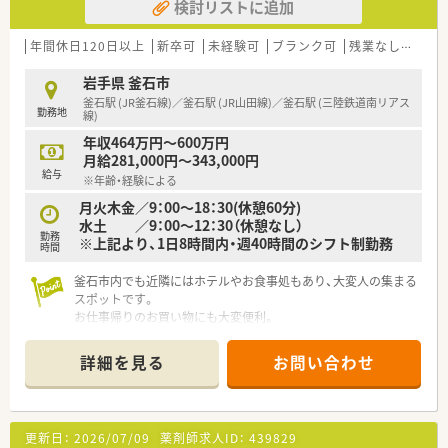
検討リストに追加
年間休日120日以上
新卒可
未経験可
ブランク可
残業なし(ほぼなし含む)
岩手県 釜石市
釜石駅 (JR釜石線)／釜石駅 (JR山田線)／釜石駅 (三陸鉄道南リアス
勤務地
線)
年収464万円～600万円
月給281,000円～343,000円
給与
※年齢・経験による
月火木金／9：00～18：30(休憩60分)
水土 ／9：00～12：30（休憩なし）
勤務
※上記より、1日8時間内・週40時間のシフト制勤務
時間
釜石市内でも近隣にはホテルやお食事処もあり、大変人の集まる
スポットです。
お仕事帰りのお買い物にも大変便利。
確定拠出年金制度は勿論、持株会や財形貯蓄制度も完備されてお
り、安定経営のドラッグチェーンです。
詳細を見る
お問い合わせ
≪薬局について≫
全国にチェーン展開している大手ドラッグストアです。
大手ならではの福利厚生が整っており、安心してご就業頂けま
更新日：
2026/07/09
薬剤師求人ID：
439829
す！