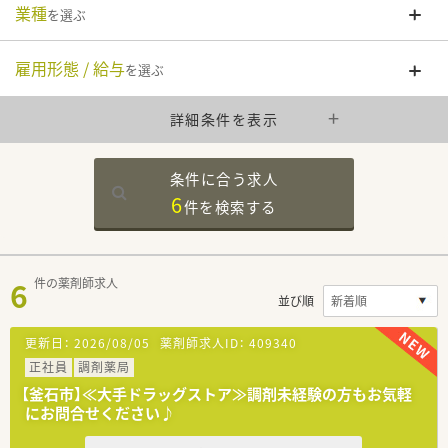
業種
を選ぶ
雇用形態 / 給与
を選ぶ
詳細条件を表示
条件に合う求人
6
件を
検索する
6
件の薬剤師求人
並び順
更新日：
2026/08/05
薬剤師求人ID：
409340
正社員
調剤薬局
【釜石市】≪大手ドラッグストア≫調剤未経験の方もお気軽
にお問合せください♪