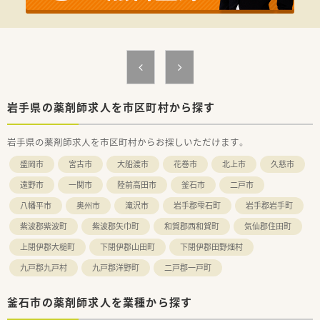
【法人特徴について】
■県内に1店舗のみを展開する地域密着型の薬局であるため、異
動の心配がなく腰を据えて長く勤務できます。
■認知症やパーキンソン病に関する処方も多く取り扱っており、
専門性の高い知識を深めることができる法人です。
■管理薬剤師は社長が兼任しており、現場の状況をよく理解して
いるため、柔軟な対応や相談がしやすい環境です。
【求人情報について】
岩手県の薬剤師求人を市区町村から探す
■ご自身の経験やスキルを最大限に評価し、最大で年収880万円
という非常に高い給与水準のご相談が可能です。
岩手県の薬剤師求人を市区町村からお探しいただけます。
■平日は早めの17時終業で、残業も月平均5時間とほぼ発生しな
いため、プライベートの時間を大切にできます。
盛岡市
宮古市
大船渡市
花巻市
北上市
久慈市
■単身用の住宅あり！家具家電付き、ワイファイ完備、駐車場１
台付きで手厚いサポートが魅力です◎
遠野市
一関市
陸前高田市
釜石市
二戸市
八幡平市
奥州市
滝沢市
岩手郡雫石町
岩手郡岩手町
紫波郡紫波町
紫波郡矢巾町
和賀郡西和賀町
気仙郡住田町
上閉伊郡大槌町
下閉伊郡山田町
下閉伊郡田野畑村
九戸郡九戸村
九戸郡洋野町
二戸郡一戸町
釜石市の薬剤師求人を業種から探す