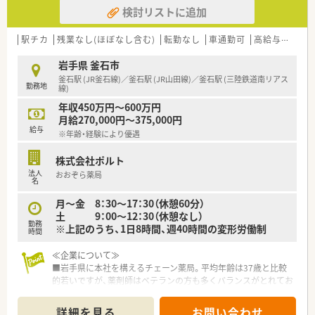
検討リストに追加
■人事考課制度もしっかりしています。ご自身で決めた目標に
対してのフィードバックを定期面談で実施。管理薬剤師、エリア
マネージャーだけでなく、部長もこまめに現場を回って現場の声
駅チカ
残業なし(ほぼなし含む)
転勤なし
車通勤可
高給与(600万円以上)
をヒアリングされていますので、頑張った分だけ評価されたい方
にピッタリの職場です。
岩手県 釜石市
釜石駅 (JR釜石線)／釜石駅 (JR山田線)／釜石駅 (三陸鉄道南リアス
勤務地
線)
年収450万円～600万円
月給270,000円～375,000円
給与
※年齢・経験により優遇
株式会社ポルト
法人
おおぞら薬局
名
月～金 8：30～17：30（休憩60分）
土 9：00～12：30（休憩なし）
勤務
※上記のうち、1日8時間、週40時間の変形労働制
時間
≪企業について≫
■岩手県に本社を構えるチェーン薬局。平均年齢は37歳と比較
的若いですが、薬剤師はベテランの方も多くバランスがとれてお
ります。
■地域で腰を据えて働きたい方、全国転勤を避けたいがクリニッ
詳細を見る
お問い合わせ