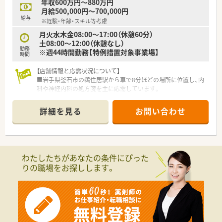
年収600万円～880万円
月給500,000円～700,000円
【想定されるキャリアイメージ】
給与
※経験・年齢・スキル等考慮
■管理薬剤師として一つの営業所で長く務めて貢献している方
や、より大きな営業所、多くの種類の医薬品を扱う営業所などへ
月火水木金08:00～17:00（休憩60分）
異動して活躍する方もいます。
土08:00～12:00（休憩なし）
勤務
■本社勤務で現場の薬剤師をバックアップする部署への道もあ
※週44時間勤務【特例措置対象事業場】
時間
ります。
【店舗情報と応需状況について】
【会社特徴】
■岩手県釜石市の鵜住居駅から車で8分ほどの場所に位置し、内
■全国に133の事業所を展開する、東証プライム上場の医薬品卸
科や神経内科の処方箋を主に応需しています。
企業です。
■処方箋枚数は在宅対応分も含めて1日あたり35枚から40枚程
■医薬品の安定供給だけでなく、医療機関の経営を支えるコンサ
度であり、落ち着いた環境で対応が可能です。
詳細を見る
お問い合わせ
ル機能も強みです。
■現在は常勤薬剤師1名とベテラン事務スタッフ4名が在籍して
■女性活躍推進企業として、最高位の「えるぼし」認定を受けて
おり、後任の管理薬剤師求人です◎
います。
【募集背景と求める人物像について】
■即戦力として一人薬剤師の業務をスムーズに遂行できる、高い
わたしたちがあなたの条件にぴった
対応力と責任感を持つ経験者を求めています。
りの職場をお探しします。
■年齢や性別は一切問わず、若手でもベテランの方でも、実力次
第で高年収を狙うことができる魅力的な環境です。
■原則として調剤薬局経験者向けの求人ですが、自立して業務を
遂行できる高いポテンシャルを感じさせる方なら相談可能で
す。