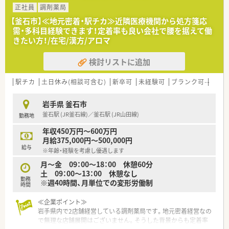
正社員
調剤薬局
【釜石市】≪地元密着・駅チカ≫近隣医療機関から処方箋応
需・多科目経験できます！定着率も良い会社で腰を据えて働
きたい方！/在宅/漢方/アロマ
検討リストに追加
駅チカ
土日休み(相談可含む)
新卒可
未経験可
ブランク可
残業な
岩手県 釜石市
釜石駅 (JR釜石線)／釜石駅 (JR山田線)
勤務地
年収450万円～600万円
月給375,000円～500,000円
給与
※年齢・経験を考慮し優遇します
月～金 09：00～18：00 休憩60分
土 09：00～13：00 休憩なし
勤務
※週40時間、月単位での変形労働制
時間
≪企業ポイント≫
岩手県内で2店舗経営している調剤薬局です。地元密着経営なの
で無理な店舗展開はございません。そうした背景からも定着率