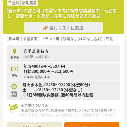
できる方を求めています。
正社員
調剤薬局
■医薬品の品質管理に責任感を持ち、真摯に取り組んでいただけ
【釜石市】≪総合科目応需≫市内に複数店舗展開中／転勤な
る方。
し／健康サポート薬局／在宅に興味がある方歓迎
■営業担当者など他職種の社員と円滑に連携できるコミュニケ
ーション能力のある方。
検討リストに追加
【就業先情報について】
■勤務地は岩手県釜石市で、地域医療に深く貢献することができ
新卒可
未経験可
ブランク可
残業なし(ほぼなし含む)
転勤なし
る環境です。
■最寄りのJR釜石線「釜石駅」からは、徒歩で9分ほどの場所に事
岩手県 釜石市
業所があります。
松倉駅 (JR釜石線)
勤務地
■原則として転勤はないため、腰を据えて長く働くことが可能で
す。
年収480万円～550万円
月給300,000円～312,500円
【職場環境と雰囲気】
給与
※年齢・経験による
■未経験からでも安心してスタートできるよう、丁寧なサポート
体制が整っています。
月火水木金／8：30～18：00（休憩60分）
■営業担当者など、様々な職種の社員と連携する機会が多く活気
土 ／8：30～12：30（休憩なし）
勤務
があります。
※1日8時間以内勤務、週40時間以内勤務
時間
■福利厚生が充実しており、社員が安心して働ける雰囲気の職場
です。
≪企業について≫
薬局開設から50年、地域医療に根差した『かかりつけ薬局』を目
【1日の流れ】
指しており、『地域のホーム薬剤師』として貢献することを志と
◎AM◎
している企業です。学校薬剤師や、スポーツクラブサポーターな
事務所内作業（資料作成・申請資料の作成）
ど、地域社会との関わりを大切にしており、震災当時は同社を筆