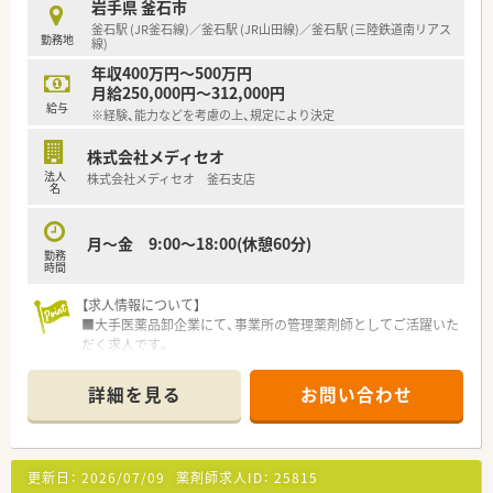
岩手県 釜石市
釜石駅 (JR釜石線)／釜石駅 (JR山田線)／釜石駅 (三陸鉄道南リアス
勤務地
線)
年収400万円～500万円
月給250,000円～312,000円
給与
※経験、能力などを考慮の上、規定により決定
株式会社メディセオ
法人
株式会社メディセオ 釜石支店
名
月～金 9:00～18:00(休憩60分)
勤務
時間
【求人情報について】
■大手医薬品卸企業にて、事業所の管理薬剤師としてご活躍いた
だく求人です。
■ご自身の経験や能力を考慮し、年収400万円～500万円の範囲
で決定します。
詳細を見る
お問い合わせ
■企業での勤務経験は問いません。調剤薬局からのキャリアチ
ェンジも大歓迎です。
【募集背景と求める人物像について】
更新日：
2026/07/09
薬剤師求人ID：
25815
■今回は欠員補充のため、釜石の事業所で管理薬剤師として活躍