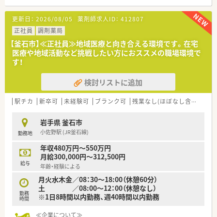
更新日：
2026/08/05
薬剤師求人ID：
412807
正社員
調剤薬局
【釜石市】≪正社員≫地域医療と向き合える環境です。在宅
医療や地域活動など挑戦したい方におススメの職場環境で
す！
検討リストに追加
駅チカ
新卒可
未経験可
ブランク可
残業なし(ほぼなし含む)
転
岩手県 釜石市
小佐野駅 (JR釜石線)
勤務地
年収480万円～550万円
月給300,000円～312,500円
給与
年齢・経験による
月火水木金／08：30～18:00（休憩60分）
土 ／08:00～12：00（休憩なし）
勤務
※1日8時間以内勤務、週40時間以内勤務
時間
≪企業について≫