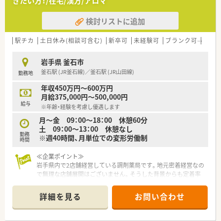
きたい方！/在宅/漢方/アロマ
検討リストに追加
駅チカ
土日休み(相談可含む)
新卒可
未経験可
ブランク可
残業な
岩手県 釜石市
釜石駅 (JR釜石線)／釜石駅 (JR山田線)
勤務地
年収450万円～600万円
月給375,000円～500,000円
給与
※年齢・経験を考慮し優遇します
月～金 09：00～18：00 休憩60分
土 09：00～13：00 休憩なし
勤務
※週40時間、月単位での変形労働制
時間
≪企業ポイント≫
岩手県内で2店舗経営している調剤薬局です。地元密着経営なの
で無理な店舗展開はございません。そうした背景からも定着率
良好。腰を据えて働きたい方におススメです。薬剤師の年齢層も
幅広く在籍しています。未経験やブランクがある方も安心して
詳細を見る
お問い合わせ
勤務できる環境を整えています。会社内の風通しも良く、スタッ
フ間のコミュニケーションも取れていることが魅力です。