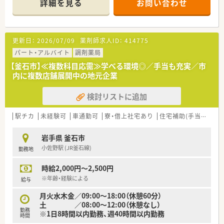
詳細を見る
お問い合わせ
◎PM◎
頭に地域の立て直しも行ったことで非常に有名です。そうした
販売活動を適正に行うための管理業務全般
背景から新卒でご入社される方も少なくなく、ファンの多い代表
医薬品の品質管理
の下で働きたい方も多いです。
お得意様へのDI問合せ対応（都度）
更新日：
2026/07/09
薬剤師求人ID：
414775
営業担当者(MS)への研修
≪長く安心して働きたい方はぜひ！≫
他雑務 ※都度発生したことに対する対応
釜石市に店舗展開をしており、転居を伴う異動や転勤なく、腰を
パート・アルバイト
調剤薬局
据えて働けます。地域との連携を密に行っておりますので、自然
【釜石市】≪複数科目応需≫学べる環境◎／手当も充実／市
と異動の頻度も多くなく、本来の意味でかかりつけ薬剤師を目指
内に複数店舗展開中の地元企業
していきたいという方にもおススメです。
検討リストに追加
≪安心の設備≫
全自動分包機や監査システムも導入しており、薬剤師の業務効率
を考え、より患者様と向き合う時間を増やせるように考慮してい
駅チカ
未経験可
車通勤可
寮・借上社宅あり
住宅補助(手当)あり
る体制です。安心感をもって仕事ができることも非常に大切で
すよね。
岩手県 釜石市
小佐野駅 (JR釜石線)
勤務地
≪スキルアップサポートあり！≫
研修制度も充実しています。薬剤師としてのスキルアップだけ
時給2,000円～2,500円
でなく人間力を向上させる社内研修も実施。もちろん薬剤師と
しての認定取得に向けた研修や研究発表なども積極的に行って
※年齢・経験による
給与
います。
月火水木金／09:00～18:00（休憩60分）
土 ／08:00～12:00（休憩なし）
勤務
※1日8時間以内勤務、週40時間以内勤務
時間