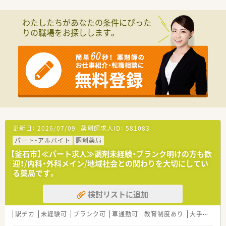
≪業務について≫
中途採用の方はOJTでの研修がメインとなっております。徐々に
わたしたちがあなたの条件にぴった
業務に慣れていただけるよう、先輩社員がフォローしながらお仕
りの職場をお探しします。
事していただきます。そのため、ブランクがある方、あまり調剤
の経験がなく自信がない、という方にも安心してお仕事スタート
できます。
≪こんな方におススメ≫
★地元で働きたいとお考えの方
★Iターン・Uターンでお仕事お探しの方
★できれば長くお勤めされたい方
★患者様との距離感が程よく、家庭的な雰囲気で働きたい方
★科目の偏り無くお勤めされたい方
更新日：
2026/07/09
薬剤師求人ID：
581083
≪薬局情報≫
パート・アルバイト
調剤薬局
地域の病院門前で複数科目応需しています。1日あたり90枚ほど
処方箋を応需。在宅も施設・個人宅と実施しております。こちら
【釜石市】≪パート求人≫調剤未経験・ブランク明けの方も歓
の店舗は男性薬剤師もいらっしゃいます。
迎！/内科・外科メイン/地域社会との関わりを大切にしてい
る薬局です。
検討リストに追加
駅チカ
未経験可
ブランク可
車通勤可
教育制度あり
大手チェーン以外