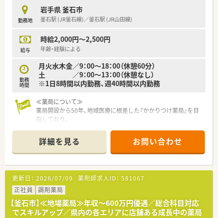
岩手県 釜石市
釜石駅 (JR釜石線)／釜石駅 (JR山田線)
勤務地
時給2,000円～2,500円
年齢・経験による
給与
月火水木金／9：00～18：00（休憩60分）
土 ／9：00～13：00（休憩なし）
勤務
※1日8時間以内勤務、週40時間以内勤務
時間
≪薬局について≫
薬局開設から50年、地域医療に根差した『かかりつけ薬局』を目
指しており、
『地域のホーム薬剤師』として貢献することを志としている企業
です。
詳細を見る
お問い合わせ
学校薬剤師や、スポーツクラブサポーターなど、
地域社会との関わりを大切にしている薬局です。
住宅手当もあり、社員を支え気持ちよく働ける制度も充実。契約
社員もご相談ください。
更新日：
2026/07/09
薬剤師求人ID：
581067
正社員
調剤薬局
【釜石市】≪地場薬局≫年収～600万円優遇／総合科目対応
でスキルアップ／県内の各エリアに店舗ある成長中の薬局