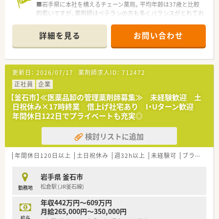
■岩手県に本社を構えるチェーン薬局。平均年齢は37歳と比較
的若いですが、薬剤師はベテランの方も多くバランスがとれてお
ります。
■地域で腰を据えて働きたい方、全国転勤を避けたいがクリニッ
詳細を見る
お問い合わせ
ク門前、病院門前など幅広く経験されたい方におすすめです。
■新規出店も継続しており、今後の成長性もある優良企業です。
店舗数が増えている今でも、社長が毎年手書きのバースデーカー
ドと一緒にプレゼントがあったり、社員を大事にしている姿勢は
更新日：
2026/07/17
薬剤師求人ID：
712472
成長を続けている今でも変わりません。
■ご希望を考慮し、キャリアアップのために店舗異動なども可能
正社員
企業
です！管理薬剤師だけでなくエリアマネージャーや採用担当な
【釜石市】≪医薬品卸の管理薬剤師募集≫ 未経験歓迎 土
ど、社員の「挑戦したい」を応援してくれる社風です。
日祝休み×17時終業 借上げ社宅あり I・Uターン歓迎
■各地域にエリアマネージャーが在籍。お悩み相談や店舗間の
年間休日122日でプライベートも充実◎
交流もしっかりできているので、安心して働ける環境が整ってい
ます。
検討リストに追加
■人事考課制度もしっかりしています。ご自身で決めた目標に
対してのフィードバックを定期面談で実施。管理薬剤師、エリア
マネージャーだけでなく、部長もこまめに現場を回って現場の声
年間休日120日以上
土日祝休み
週32h以上
未経験可
ブランク可
をヒアリングされていますので、頑張った分だけ評価されたい方
にピッタリの職場です。
岩手県 釜石市
松倉駅 (JR釜石線)
勤務地
年収442万円～609万円
月給265,000円～350,000円
給与