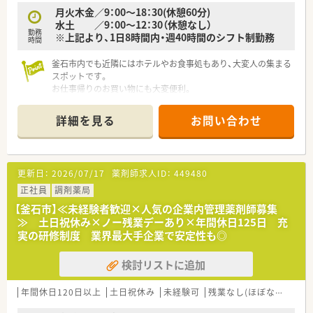
月火木金／9：00～18：30(休憩60分)
住宅手当もあり、社員を支え気持ちよく働ける制度も充実。契約
水土 ／9：00～12：30（休憩なし）
勤務
社員もご相談ください。
※上記より、1日8時間内・週40時間のシフト制勤務
時間
釜石市内でも近隣にはホテルやお食事処もあり、大変人の集まる
スポットです。
お仕事帰りのお買い物にも大変便利。
確定拠出年金制度は勿論、持株会や財形貯蓄制度も完備されてお
り、安定経営のドラッグチェーンです。
詳細を見る
お問い合わせ
≪薬局について≫
全国にチェーン展開している大手ドラッグストアです。
大手ならではの福利厚生が整っており、安心してご就業頂けま
更新日：
2026/07/17
薬剤師求人ID：
449480
す！
正社員
調剤薬局
【釜石市】≪未経験者歓迎×人気の企業内管理薬剤師募集
≫ 土日祝休み×ノー残業デーあり×年間休日125日 充
実の研修制度 業界最大手企業で安定性も◎
検討リストに追加
年間休日120日以上
土日祝休み
未経験可
残業なし(ほぼなし含む)