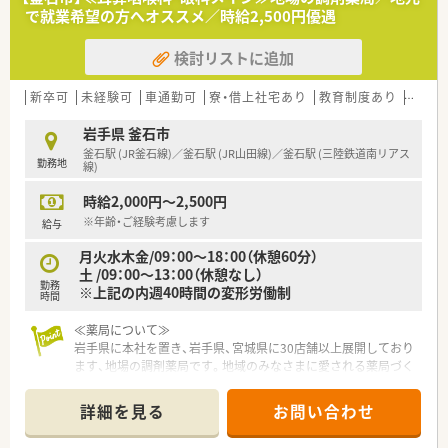
と異動の頻度も多くなく、本来の意味でかかりつけ薬剤師を目指
で就業希望の方へオススメ／時給2,500円優遇
していきたいという方にもおススメです。
検討リストに追加
≪安心の設備≫
全自動分包機や監査システムも導入しており、薬剤師の業務効率
を考え、より患者様と向き合う時間を増やせるように考慮してい
新卒可
未経験可
車通勤可
寮・借上社宅あり
教育制度あり
高収入
る体制です。安心感をもって仕事ができることも非常に大切で
すよね。
岩手県 釜石市
釜石駅 (JR釜石線)／釜石駅 (JR山田線)／釜石駅 (三陸鉄道南リアス
勤務地
≪スキルアップサポートあり！≫
線)
研修制度も充実しています。薬剤師としてのスキルアップだけ
時給2,000円～2,500円
でなく人間力を向上させる社内研修も実施。もちろん薬剤師と
しての認定取得に向けた研修や研究発表なども積極的に行って
※年齢・ご経験考慮します
給与
います。
月火水木金/09：00～18：00（休憩60分）
土 /09：00～13：00（休憩なし）
≪薬局情報≫
勤務
※上記の内週40時間の変形労働制
昔ながらの薬店のような外観ですが、待合室も広く、患者様から
時間
の健康相談にも快く応じています。OTCから飴や健康食品など
も配置しており、処方箋が無くてもご来局される地域の方もいら
≪薬局について≫
っしゃいます。
岩手県に本社を置き、岩手県、宮城県に30店舗以上展開しており
ます、地場の調剤薬局です。地域のみなさまに愛される薬局づく
りを心掛けている店舗です。
詳細を見る
お問い合わせ