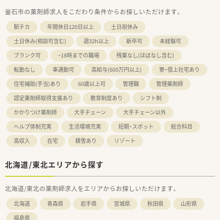
釜石市の薬剤師求人をこだわり条件からお探しいただけます。
駅チカ
年間休日120日以上
土日祝休み
土日休み(相談可含む)
週32h以上
新卒可
未経験可
ブランク可
~18時までの職場
残業なし(ほぼなし含む)
転勤なし
車通勤可
高給与(600万円以上)
寮・借上社宅あり
住宅補助(手当)あり
60歳以上可
管理職
管理薬剤師
認定薬剤師取得支援あり
教育制度あり
シフト制
かかりつけ薬剤師
大手チェーン
大手チェーン以外
ヘルプ体制充実
生活環境充実
短期・スポット
総合科目
高収入
在宅
積雪あり
リゾート
北海道/東北エリアから探す
北海道/東北の薬剤師求人をエリアからお探しいただけます。
北海道
青森県
岩手県
宮城県
秋田県
山形県
福島県