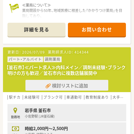
≪薬局について≫
薬局開設から50年、地域医療に根差した『かかりつけ薬局』を目
指しており、
『地域のホーム薬剤師』として貢献することを志としている企業
です。
詳細を見る
お問い合わせ
学校薬剤師や、スポーツクラブサポーターなど、
地域社会との関わりを大切にしている薬局です。
住宅手当もあり、社員を支え気持ちよく働ける制度も充実。契約
社員もご相談ください。
更新日：
2026/07/09
薬剤師求人ID：
414344
パート・アルバイト
調剤薬局
【釜石市】≪パート求人≫内科メイン／調剤未経験・ブランク
明けの方も歓迎／釜石市内に複数店舗展開中
検討リストに追加
駅チカ
未経験可
ブランク可
車通勤可
教育制度あり
大手チェーン以外
岩手県 釜石市
小佐野駅 (JR釜石線)
勤務地
時給2,000円～2,500円