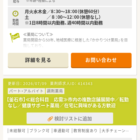
※年齢・経験による
給与
月火水木金／8：30～18：00（休憩60分）
土 ／８：00～12：00（休憩なし）
勤務
※1日8時間以内勤務、週40時間以内勤務
時間
≪薬局について≫
薬局開設から50年、地域医療に根差した『かかりつけ薬局』を目
指しており、
『地域のホーム薬剤師』として貢献することを志としている企業
です。
詳細を見る
お問い合わせ
学校薬剤師や、スポーツクラブサポーターなど、
地域社会との関わりを大切にしている薬局です。
住宅手当もあり、社員を支え気持ちよく働ける制度も充実。契約
社員もご相談ください。
更新日：
2026/07/09
薬剤師求人ID：
414343
パート・アルバイト
調剤薬局
【釜石市】≪総合科目 応需≫市内の複数店舗展開中／転勤
なし／健康サポート薬局／在宅に興味がある方歓迎
検討リストに追加
未経験可
ブランク可
車通勤可
教育制度あり
大手チェーン以外