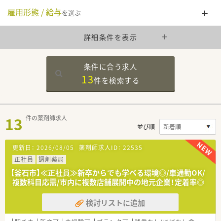
雇用形態 / 給与
を選ぶ
詳細条件を表示
条件に合う求人
13
件を
検索する
13
件の薬剤師求人
並び順
更新日：
2026/08/05
薬剤師求人ID：
22535
正社員
調剤薬局
【釜石市】≪正社員≫新卒からでも学べる環境◎/車通勤OK/
複数科目応需/市内に複数店舗展開中の地元企業！定着率◎
検討リストに追加