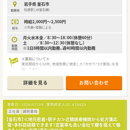
岩手県 釜石市
松倉駅 (JR釜石線)
勤務地
時給2,000円～2,500円
※年齢・経験による
給与
月火水木金／8：30～18：00（休憩60分）
土 ／8：30～12：30（休憩なし）
勤務
※1日8時間以内勤務、週40時間以内勤務
時間
≪薬局について≫
薬局開設から50年、地域医療に根差した『かかりつけ薬局』を目
指しており、
『地域のホーム薬剤師』として貢献することを志としている企業
です。
詳細を見る
お問い合わせ
スポーツファーマシスト等先進的な活動が評価されており、
さらに学校薬剤師や、在宅など、地域社会との関わりも大切にし
ている薬局です。
駅前中心部に位置しており地元の皆様が多く訪れるエリアの薬
更新日：
2026/07/09
薬剤師求人ID：
439829
局です。
正社員
調剤薬局
【釜石市】≪地元密着・駅チカ≫近隣医療機関から処方箋応
需・多科目経験できます！定着率も良い会社で腰を据えて働