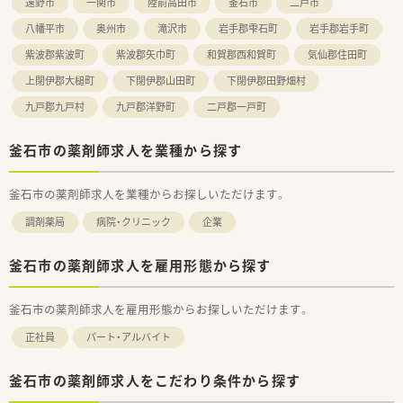
遠野市
一関市
陸前高田市
釜石市
二戸市
↓ 得意先やMSの問い合わせに対応
八幡平市
奥州市
滝沢市
岩手郡雫石町
岩手郡岩手町
↓ 得意先からの戻り品の確認
↓ 倉庫内の温度点検(夕方)
紫波郡紫波町
紫波郡矢巾町
和賀郡西和賀町
気仙郡住田町
＜退社＞ 管理帳簿の記録
上閉伊郡大槌町
下閉伊郡山田町
下閉伊郡田野畑村
【想定されるキャリアイメージ】
九戸郡九戸村
九戸郡洋野町
二戸郡一戸町
■管理薬剤師として一つの営業所で長く務めて貢献している方
や、より大きな営業所、多くの種類の医薬品を扱う営業所などへ
異動して活躍する方もいます。
釜石市の薬剤師求人を業種から探す
■本社勤務で現場の薬剤師をバックアップする部署への道もあ
ります。
釜石市の薬剤師求人を業種からお探しいただけます。
【会社特徴】
調剤薬局
病院・クリニック
企業
■全国に133の事業所を展開する、東証プライム上場の医薬品卸
企業です。
■医薬品の安定供給だけでなく、医療機関の経営を支えるコンサ
釜石市の薬剤師求人を雇用形態から探す
ル機能も強みです。
■女性活躍推進企業として、最高位の「えるぼし」認定を受けて
います。
釜石市の薬剤師求人を雇用形態からお探しいただけます。
正社員
パート・アルバイト
釜石市の薬剤師求人をこだわり条件から探す