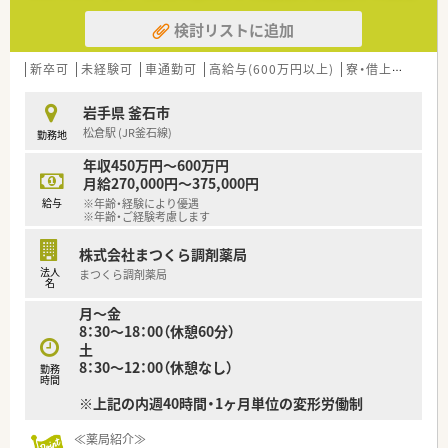
検討リストに追加
新卒可
未経験可
車通勤可
高給与(600万円以上)
寮・借上社宅あり
岩手県 釜石市
松倉駅 (JR釜石線)
勤務地
年収450万円～600万円
月給270,000円～375,000円
給与
※年齢・経験により優遇
※年齢・ご経験考慮します
株式会社まつくら調剤薬局
法人
まつくら調剤薬局
名
月～金
8：30～18：00（休憩60分）
土
8：30～12：00（休憩なし）
勤務
時間
※上記の内週40時間・1ヶ月単位の変形労働制
≪薬局紹介≫