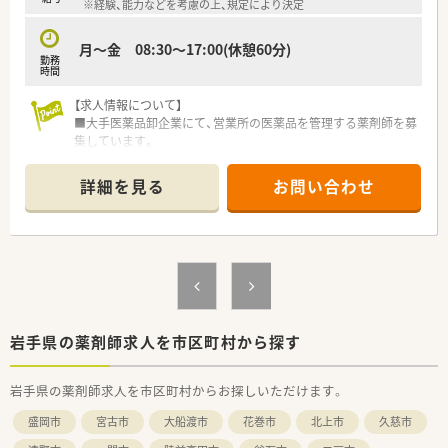
※経験、能力などを考慮の上、規定により決定
月～金 08:30～17:00(休憩60分)
勤務
時間
【求人情報について】
■大手医薬品卸企業にて、営業所の医薬品を管理する薬剤師を募
集しています。
■ご経験や能力次第で、年収442万円から最大609万円まで目指
すことが可能です。
詳細を見る
お問い合わせ
■企業での勤務経験は問いません、未経験の方も安心してご応募
いただける求人です。
【募集背景と求める人物像について】
■今回は欠員補充のため、釜石の営業所で管理薬剤師として活躍
できる方を求めています。
■薬機法に則り、倫理観や責任感を持って医薬品の流通を行って
いただける方。
■様々な環境や人と関わるため、周囲の人と連携を取って、変化
岩手県の薬剤師求人を市区町村から探す
に柔軟に対応できる方を求めています。
岩手県の薬剤師求人を市区町村からお探しいただけます。
【1日の流れ】
＜出社＞ 倉庫内の温度点検(朝)
盛岡市
宮古市
大船渡市
花巻市
北上市
久慈市
↓ 販売状況の確認
↓ 得意先の許認可を確認