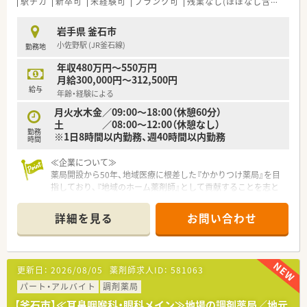
駅チカ
新卒可
未経験可
ブランク可
残業なし(ほぼなし含む)
転
岩手県 釜石市
小佐野駅 (JR釜石線)
勤務地
年収480万円～550万円
月給300,000円～312,500円
給与
年齢・経験による
月火水木金／09:00～18:00（休憩60分）
土 ／08:00～12:00（休憩なし）
勤務
※1日8時間以内勤務、週40時間以内勤務
時間
≪企業について≫
薬局開設から50年、地域医療に根差した『かかりつけ薬局』を目
指しており、『地域のホーム薬剤師』として貢献することを志と
している企業です。学校薬剤師や、スポーツクラブサポーターな
ど、地域社会との関わりを大切にしており、震災当時は同社を筆
詳細を見る
お問い合わせ
頭に地域の立て直しも行ったことで非常に有名です。そうした
背景から新卒でご入社される方も少なくなく、ファンの多い代表
の下で働きたい方も多いです。
更新日：
2026/08/05
薬剤師求人ID：
581063
≪長く安心して働きたい方はぜひ！≫
釜石市に店舗展開をしており、転居を伴う異動や転勤なく、腰を
パート・アルバイト
調剤薬局
据えて働けます。地域との連携を密に行っておりますので、自然
【釜石市】≪耳鼻咽喉科・眼科メイン≫地場の調剤薬局／地元