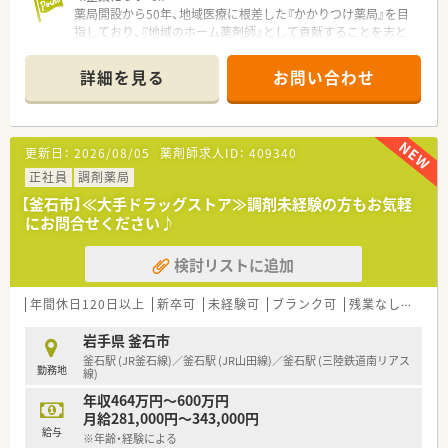
薬局開設から50年、地域医療に根差した『かかりつけ薬局』を目
指しており、『地域のホーム薬剤師』として貢献することを志と
している企業です。学校薬剤師や、スポーツクラブサポーターな
ど、地域社会との関わりを大切にしており、震災当時は同社を筆
詳細を見る
お問い合わせ
頭に地域の立て直しも行ったことで非常に有名です。そうした
背景から新卒でご入社される方も少なくなく、ファンの多い代表
の下で働きたい方も多いです。
更新日：
2026/08/05
薬剤師求人ID：
409340
≪長く安心して働きたい方はぜひ！≫
釜石市に店舗展開をしており、転居を伴う異動や転勤なく、腰を
正社員
調剤薬局
据えて働けます。地域との連携を密に行っておりますので、自然
【釜石市】≪大手ドラッグストア≫調剤未経験の方もお気軽
と異動の頻度も多くなく、本来の意味でかかりつけ薬剤師を目指
にお問合せください♪
していきたいという方にもおススメです。
検討リストに追加
≪安心の設備≫
全自動分包機や監査システムも導入しており、薬剤師の業務効率
を考え、より患者様と向き合う時間を増やせるように考慮してい
年間休日120日以上
新卒可
未経験可
ブランク可
残業なし(ほぼなし含む)
る体制です。安心感をもって仕事ができることも非常に大切で
すよね。
岩手県 釜石市
釜石駅 (JR釜石線)／釜石駅 (JR山田線)／釜石駅 (三陸鉄道南リアス
勤務地
≪スキルアップサポートあり！≫
線)
研修制度も充実しています。薬剤師としてのスキルアップだけ
年収464万円～600万円
でなく人間力を向上させる社内研修も実施。もちろん薬剤師と
月給281,000円～343,000円
しての認定取得に向けた研修や研究発表なども積極的に行って
給与
※年齢・経験による
います。