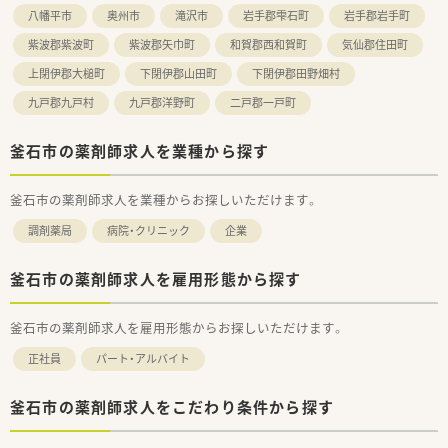
八幡平市
奥州市
滝沢市
岩手郡雫石町
岩手郡岩手町
■全国に133の事業所を展開する、東証プライム上場の医薬品卸
企業です。
紫波郡紫波町
紫波郡矢巾町
和賀郡西和賀町
気仙郡住田町
■医薬品の安定供給だけでなく、医療機関の経営を支えるコンサ
ル機能も強みです。
上閉伊郡大槌町
下閉伊郡山田町
下閉伊郡田野畑村
■女性活躍推進企業として、最高位の「えるぼし」認定を受けて
九戸郡九戸村
九戸郡洋野町
二戸郡一戸町
います。
釜石市の薬剤師求人を業種から探す
釜石市の薬剤師求人を業種からお探しいただけます。
調剤薬局
病院・クリニック
企業
釜石市の薬剤師求人を雇用形態から探す
釜石市の薬剤師求人を雇用形態からお探しいただけます。
正社員
パート・アルバイト
釜石市の薬剤師求人をこだわり条件から探す