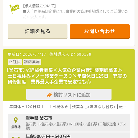
【求人情報について】
■大手医薬品卸企業にて、事業所の管理薬剤師としてご活躍いた
だく求人です。
■ご自身の経験や能力を考慮し、年収400万円～500万円の範囲
で決定します。
詳細を見る
お問い合わせ
■企業での勤務経験は問いません。調剤薬局からのキャリアチ
ェンジも大歓迎です。
【募集背景と求める人物像について】
更新日：
2026/07/17
薬剤師求人ID：
690199
■今回は欠員補充のため、釜石の事業所で管理薬剤師として活躍
できる方を求めています。
正社員
調剤薬局
■医薬品の品質管理に責任感を持ち、真摯に取り組んでいただけ
【釜石市】≪経験者募集×人気の企業内管理薬剤師募集≫
る方。
土日祝休み×ノー残業デーあり×年間休日125日 充実の
■営業担当者など他職種の社員と円滑に連携できるコミュニケ
研修制度 業界最大手企業で安定性も◎
ーション能力のある方。
検討リストに追加
【就業先情報について】
■勤務地は岩手県釜石市で、地域医療に深く貢献することができ
る環境です。
年間休日120日以上
土日祝休み
残業なし(ほぼなし含む)
転勤なし
■最寄りのJR釜石線「釜石駅」からは、徒歩で9分ほどの場所に事
業所があります。
岩手県 釜石市
■原則として転勤はないため、腰を据えて長く働くことが可能で
釜石駅 (JR釜石線)／釜石駅 (JR山田線)／釜石駅 (三陸鉄道南リアス
勤務地
す。
線)
年収500万円～540万円