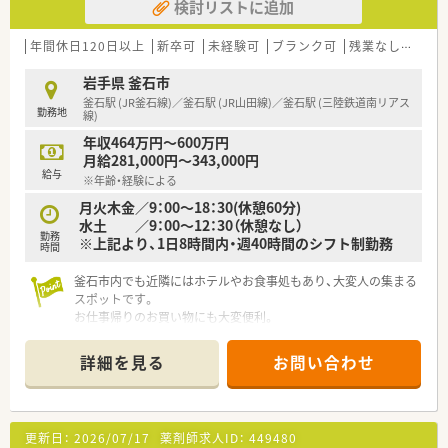
検討リストに追加
年間休日120日以上
新卒可
未経験可
ブランク可
残業なし(ほぼなし含む)
岩手県 釜石市
釜石駅 (JR釜石線)／釜石駅 (JR山田線)／釜石駅 (三陸鉄道南リアス
勤務地
線)
年収464万円～600万円
月給281,000円～343,000円
給与
※年齢・経験による
月火木金／9：00～18：30(休憩60分)
水土 ／9：00～12：30（休憩なし）
勤務
※上記より、1日8時間内・週40時間のシフト制勤務
時間
釜石市内でも近隣にはホテルやお食事処もあり、大変人の集まる
スポットです。
お仕事帰りのお買い物にも大変便利。
確定拠出年金制度は勿論、持株会や財形貯蓄制度も完備されてお
り、安定経営のドラッグチェーンです。
詳細を見る
お問い合わせ
≪薬局について≫
全国にチェーン展開している大手ドラッグストアです。
大手ならではの福利厚生が整っており、安心してご就業頂けま
更新日：
2026/07/17
薬剤師求人ID：
449480
す！