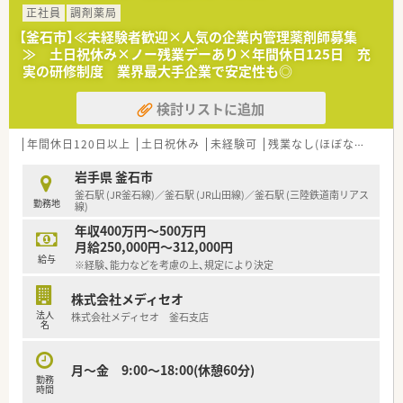
正社員
調剤薬局
【釜石市】≪未経験者歓迎×人気の企業内管理薬剤師募集
≫ 土日祝休み×ノー残業デーあり×年間休日125日 充
実の研修制度 業界最大手企業で安定性も◎
検討リストに追加
年間休日120日以上
土日祝休み
未経験可
残業なし(ほぼなし含む)
岩手県 釜石市
釜石駅 (JR釜石線)／釜石駅 (JR山田線)／釜石駅 (三陸鉄道南リアス
勤務地
線)
年収400万円～500万円
月給250,000円～312,000円
給与
※経験、能力などを考慮の上、規定により決定
株式会社メディセオ
法人
株式会社メディセオ 釜石支店
名
月～金 9:00～18:00(休憩60分)
勤務
時間