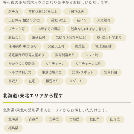
釜石市の薬剤師求人をこだわり条件からお探しいただけます。
駅チカ
年間休日120日以上
土日祝休み
土日休み(相談可含む)
週32h以上
新卒可
未経験可
ブランク可
~18時までの職場
残業なし(ほぼなし含む)
転勤なし
車通勤可
高給与(600万円以上)
寮・借上社宅あり
住宅補助(手当)あり
60歳以上可
管理職
管理薬剤師
認定薬剤師取得支援あり
教育制度あり
シフト制
かかりつけ薬剤師
大手チェーン
大手チェーン以外
ヘルプ体制充実
生活環境充実
短期・スポット
総合科目
高収入
在宅
積雪あり
リゾート
北海道/東北エリアから探す
北海道/東北の薬剤師求人をエリアからお探しいただけます。
北海道
青森県
岩手県
宮城県
秋田県
山形県
福島県