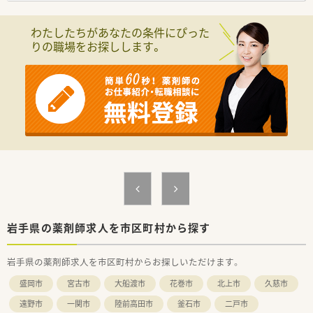
【募集背景と求める人物像について】
■今回は欠員補充のため、釜石の営業所で管理薬剤師として活躍
わたしたちがあなたの条件にぴった
できる方を求めています。
りの職場をお探しします。
■薬機法に則り、倫理観や責任感を持って医薬品の流通を行って
いただける方。
■様々な環境や人と関わるため、周囲の人と連携を取って、変化
に柔軟に対応できる方を求めています。
【1日の流れ】
＜出社＞ 倉庫内の温度点検(朝)
↓ 販売状況の確認
↓ 得意先の許認可を確認
↓ 得意先やMSの問い合わせに対応
↓ 得意先からの戻り品の確認
↓ 倉庫内の温度点検(夕方)
＜退社＞ 管理帳簿の記録
【想定されるキャリアイメージ】
岩手県の薬剤師求人を市区町村から探す
■管理薬剤師として一つの営業所で長く務めて貢献している方
や、より大きな営業所、多くの種類の医薬品を扱う営業所などへ
岩手県の薬剤師求人を市区町村からお探しいただけます。
異動して活躍する方もいます。
■本社勤務で現場の薬剤師をバックアップする部署への道もあ
盛岡市
宮古市
大船渡市
花巻市
北上市
久慈市
ります。
遠野市
一関市
陸前高田市
釜石市
二戸市
【会社特徴】