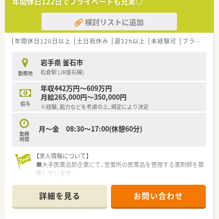
年間休日122日でプライベートも充実◎
【就業先情報について】
検討リストに追加
■勤務地は岩手県釜石市で、地域医療に深く貢献することができ
る環境です。
■最寄りのJR釜石線「釜石駅」からは、徒歩で9分ほどの場所に事
年間休日120日以上
土日祝休み
週32h以上
未経験可
ブランク可
業所があります。
■原則として転勤はないため、腰を据えて長く働くことが可能で
岩手県 釜石市
す。
松倉駅 (JR釜石線)
勤務地
【職場環境と雰囲気】
年収442万円～609万円
■丁寧なサポート体制が整っています。
月給265,000円～350,000円
■営業担当者など、様々な職種の社員と連携する機会が多く活気
給与
※経験、能力などを考慮の上、規定により決定
があります。
■福利厚生が充実しており、社員が安心して働ける雰囲気の職場
です。
月～金 08:30～17:00(休憩60分)
勤務
時間
【1日の流れ】
◎AM◎
【求人情報について】
事務所内作業（資料作成・申請資料の作成）
■大手医薬品卸企業にて、営業所の医薬品を管理する薬剤師を募
◎PM◎
集しています。
販売活動を適正に行うための管理業務全般
■ご経験や能力次第で、年収442万円から最大609万円まで目指
医薬品の品質管理
すことが可能です。
詳細を見る
お問い合わせ
お得意様へのDI問合せ対応（都度）
■企業での勤務経験は問いません、未経験の方も安心してご応募
営業担当者(MS)への研修
いただける求人です。
他雑務 ※都度発生したことに対する対応