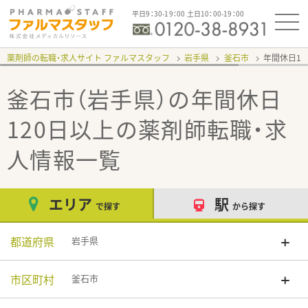
平日9：30-19：00 土日10：00-19：00
薬剤師の転職・求人サイト ファルマスタッフ
岩手県
釜石市
年間休日12
釜石市（岩手県）の年間休日
120日以上
の薬剤師転職・求
人情報一覧
エリア
駅
で探す
から探す
都道府県
岩手県
市区町村
釜石市