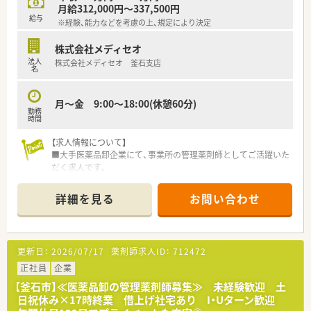
【職場環境と雰囲気】
月給312,000円～337,500円
■未経験からでも安心してスタートできるよう、丁寧なサポート
給与
※経験、能力などを考慮の上、規定により決定
体制が整っています。
■営業担当者など、様々な職種の社員と連携する機会が多く活気
株式会社メディセオ
があります。
法人
株式会社メディセオ 釜石支店
■福利厚生が充実しており、社員が安心して働ける雰囲気の職場
名
です。
【1日の流れ】
月～金 9:00～18:00(休憩60分)
勤務
◎AM◎
時間
事務所内作業（資料作成・申請資料の作成）
◎PM◎
【求人情報について】
販売活動を適正に行うための管理業務全般
■大手医薬品卸企業にて、事業所の管理薬剤師としてご活躍いた
医薬品の品質管理
だく求人です。
お得意様へのDI問合せ対応（都度）
■ご自身の経験や能力を考慮し、年収500万円～540万円の範囲
営業担当者(MS)への研修
で決定します。
詳細を見る
お問い合わせ
他雑務 ※都度発生したことに対する対応
■企業内管理薬剤師経験のある方を募集します。
【募集背景と求める人物像について】
■今回は欠員補充のため、釜石の事業所で管理薬剤師として活躍
更新日：
2026/07/17
薬剤師求人ID：
712472
できる方を求めています。
■医薬品の品質管理に責任感を持ち、真摯に取り組んでいただけ
正社員
企業
る方。
【釜石市】≪医薬品卸の管理薬剤師募集≫ 未経験歓迎 土
■営業担当者など他職種の社員と円滑に連携できるコミュニケ
日祝休み×17時終業 借上げ社宅あり I・Uターン歓迎
ーション能力のある方。