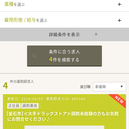
業種
を選ぶ
雇用形態 / 給与
を選ぶ
詳細条件を表示
条件に合う求人
4
件を
検索する
4
件の薬剤師求人
並び順
更新日：
2026/08/05
薬剤師求人ID：
409340
正社員
調剤薬局
【釜石市】≪大手ドラッグストア≫調剤未経験の方もお気軽
にお問合せください♪