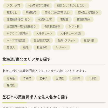
ブランク可
~18時までの職場
残業なし(ほぼなし含む)
転勤なし
車通勤可
高給与(600万円以上)
寮・借上社宅あり
住宅補助(手当)あり
60歳以上可
管理職
管理薬剤師
認定薬剤師取得支援あり
教育制度あり
シフト制
かかりつけ薬剤師
大手チェーン
大手チェーン以外
ヘルプ体制充実
生活環境充実
短期・スポット
総合科目
高収入
在宅
積雪あり
リゾート
北海道/東北エリアから探す
北海道/東北の薬剤師求人をエリアからお探しいただけます。
北海道
青森県
岩手県
宮城県
秋田県
山形県
福島県
釜石市の薬剤師求人を法人名から探す