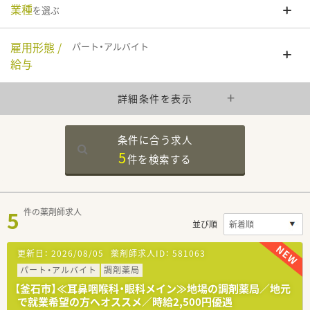
業種
を選ぶ
雇用形態 /
パート・アルバイト
給与
詳細条件を表示
条件に合う求人
5
件を
検索する
5
件の薬剤師求人
並び順
更新日：
2026/08/05
薬剤師求人ID：
581063
パート・アルバイト
調剤薬局
【釜石市】≪耳鼻咽喉科・眼科メイン≫地場の調剤薬局／地元
で就業希望の方へオススメ／時給2,500円優遇