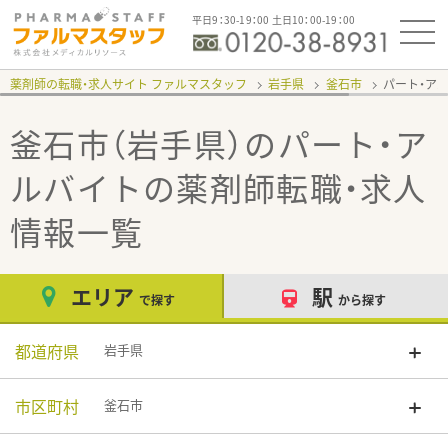
平日9：30-19：00 土日10：00-19：00
薬剤師の転職・求人サイト ファルマスタッフ
岩手県
釜石市
パート・ア
釜石市（岩手県）のパート・ア
ルバイト
の薬剤師転職・求人
情報一覧
エリア
駅
で探す
から探す
都道府県
岩手県
市区町村
釜石市