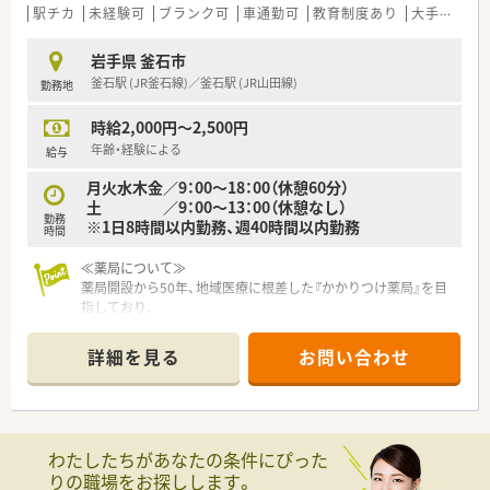
駅チカ
未経験可
ブランク可
車通勤可
教育制度あり
大手チェーン以外
岩手県 釜石市
釜石駅 (JR釜石線)／釜石駅 (JR山田線)
勤務地
時給2,000円～2,500円
年齢・経験による
給与
月火水木金／9：00～18：00（休憩60分）
土 ／9：00～13：00（休憩なし）
勤務
※1日8時間以内勤務、週40時間以内勤務
時間
≪薬局について≫
薬局開設から50年、地域医療に根差した『かかりつけ薬局』を目
指しており、
『地域のホーム薬剤師』として貢献することを志としている企業
です。
詳細を見る
お問い合わせ
学校薬剤師や、スポーツクラブサポーターなど、
地域社会との関わりを大切にしている薬局です。
住宅手当もあり、社員を支え気持ちよく働ける制度も充実。契約
社員もご相談ください。
わたしたちがあなたの条件にぴった
りの職場をお探しします。