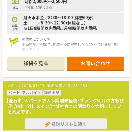
時給2,000円～2,500円
※年齢・経験による
給与
月火水木金／8：30～18：00（休憩60分）
土 ／8：30～12：30（休憩なし）
勤務
※1日8時間以内勤務、週40時間以内勤務
時間
≪薬局について≫
薬局開設から50年、地域医療に根差した『かかりつけ薬局』を目
指しており、
『地域のホーム薬剤師』として貢献することを志としている企業
です。
詳細を見る
お問い合わせ
スポーツファーマシスト等先進的な活動が評価されており、
さらに学校薬剤師や、在宅など、地域社会との関わりも大切にし
ている薬局です。
駅前中心部に位置しており地元の皆様が多く訪れるエリアの薬
更新日：
2026/07/09
薬剤師求人ID：
581083
局です。
パート・アルバイト
調剤薬局
【釜石市】≪パート求人≫調剤未経験・ブランク明けの方も歓
迎！/内科・外科メイン/地域社会との関わりを大切にしてい
る薬局です。
検討リストに追加