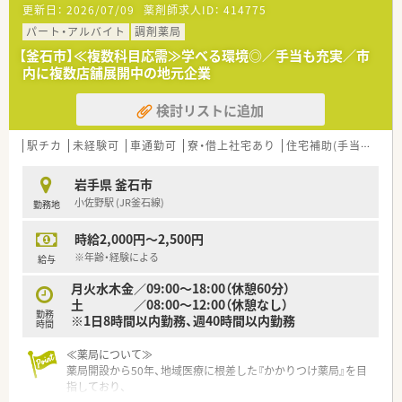
更新日：
2026/07/09
薬剤師求人ID：
414775
パート・アルバイト
調剤薬局
【釜石市】≪複数科目応需≫学べる環境◎／手当も充実／市
内に複数店舗展開中の地元企業
検討リストに追加
駅チカ
未経験可
車通勤可
寮・借上社宅あり
住宅補助(手当)あり
岩手県 釜石市
小佐野駅 (JR釜石線)
勤務地
時給2,000円～2,500円
※年齢・経験による
給与
月火水木金／09:00～18:00（休憩60分）
土 ／08:00～12:00（休憩なし）
勤務
※1日8時間以内勤務、週40時間以内勤務
時間
≪薬局について≫
薬局開設から50年、地域医療に根差した『かかりつけ薬局』を目
指しており、