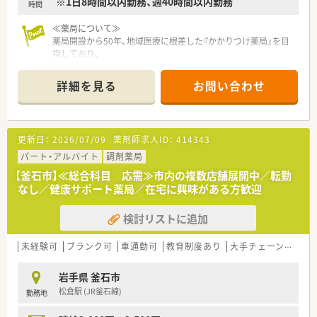
※1日8時間以内勤務、週40時間以内勤務
時間
≪薬局について≫
薬局開設から50年、地域医療に根差した『かかりつけ薬局』を目
指しており、
『地域のホーム薬剤師』として貢献することを志としている企業
です。
詳細を見る
お問い合わせ
学校薬剤師や、スポーツクラブサポーターなど、
地域社会との関わりを大切にしている薬局です。
住宅手当もあり、社員を支え気持ちよく働ける制度も充実。契約
社員もご相談ください。
更新日：
2026/07/09
薬剤師求人ID：
414343
パート・アルバイト
調剤薬局
【釜石市】≪総合科目 応需≫市内の複数店舗展開中／転勤
なし／健康サポート薬局／在宅に興味がある方歓迎
検討リストに追加
未経験可
ブランク可
車通勤可
教育制度あり
大手チェーン以外
岩手県 釜石市
松倉駅 (JR釜石線)
勤務地