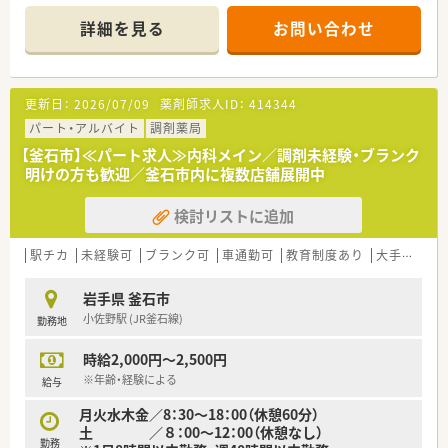
『地域のホーム薬剤師』として貢献することを志としている企業
です。
詳細を見る
お問い合わせ
学校薬剤師や、スポーツクラブサポーターなど、
地域社会との関わりを大切にしている薬局です。
住宅手当もあり、社員を支え気持ちよく働ける制度も充実。契約
社員もご相談ください。
更新日：
2026/07/09
薬剤師求人ID：
414344
パート・アルバイト
調剤薬局
【釜石市】≪パート求人≫内科メイン／調剤未経験・ブランク
明けの方も歓迎／釜石市内に複数店舗展開中
検討リストに追加
駅チカ
未経験可
ブランク可
車通勤可
教育制度あり
大手チェーン以外
岩手県 釜石市
小佐野駅 (JR釜石線)
勤務地
時給2,000円～2,500円
※年齢・経験による
給与
月火水木金／8：30～18：00（休憩60分）
土 ／８：00～12：00（休憩なし）
勤務