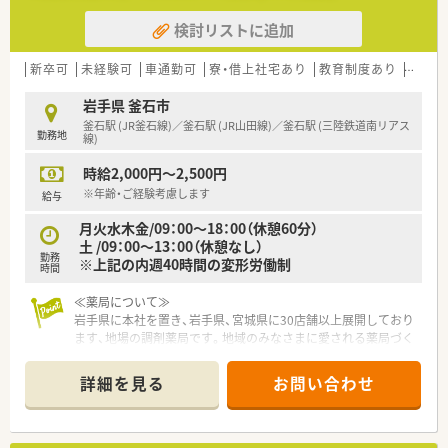
検討リストに追加
新卒可
未経験可
車通勤可
寮・借上社宅あり
教育制度あり
高収入
岩手県 釜石市
釜石駅 (JR釜石線)／釜石駅 (JR山田線)／釜石駅 (三陸鉄道南リアス
勤務地
線)
時給2,000円～2,500円
※年齢・ご経験考慮します
給与
月火水木金/09：00～18：00（休憩60分）
土 /09：00～13：00（休憩なし）
勤務
※上記の内週40時間の変形労働制
時間
≪薬局について≫
岩手県に本社を置き、岩手県、宮城県に30店舗以上展開しており
ます、地場の調剤薬局です。地域のみなさまに愛される薬局づく
りを心掛けている店舗です。
詳細を見る
お問い合わせ