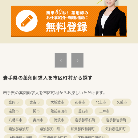
岩手県の薬剤師求人を市区町村から探す
岩手県の薬剤師求人を市区町村からお探しいただけます。
盛岡市
宮古市
大船渡市
花巻市
北上市
久慈市
遠野市
一関市
陸前高田市
釜石市
二戸市
八幡平市
奥州市
滝沢市
岩手郡雫石町
岩手郡岩手町
紫波郡紫波町
紫波郡矢巾町
和賀郡西和賀町
気仙郡住田町
上閉伊郡大槌町
下閉伊郡山田町
下閉伊郡田野畑村