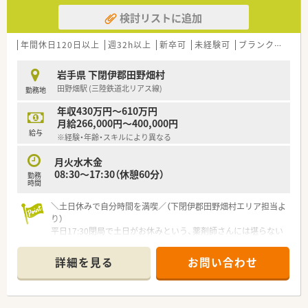
検討リストに追加
年間休日120日以上
週32h以上
新卒可
未経験可
ブランク可
残業
岩手県 下閉伊郡田野畑村
田野畑駅 (三陸鉄道北リアス線)
勤務地
年収430万円～610万円
月給266,000円～400,000円
給与
※経験・年齢・スキルにより異なる
月火水木金
08:30～17:30（休憩60分）
勤務
時間
＼土日休みで自分時間を満喫／（下閉伊郡田野畑村エリア担当よ
り）
平日17:30閉局で土日がお休みという、薬剤師さんには堪らない
好条件です！ワークライフバランスを最優先に考えたい方に、自
信を持っておすすめできる環境ですよ。
詳細を見る
お問い合わせ
＊------------------------------------------＊
【店舗情報と応需状況について】
■最寄り駅から車で8分ほどの場所に位置しており、近隣にある
村の診療所からの処方箋をメインに受け付けている調剤薬局で