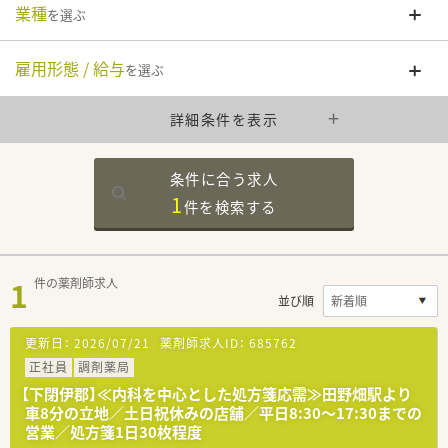
業種
を選ぶ
雇用形態 / 給与
を選ぶ
詳細条件を表示
条件に合う求人
1
件を
検索する
1
件の薬剤師求人
並び順
更新日：
2026/07/21
薬剤師求人ID：
685762
正社員
調剤薬局
【下閉伊郡】≪内科を中心とした処方箋応需≫田野畑駅より
車8分の立地／土日祝休みの店舗／平日8:30～17:30までの
営業／処方箋1日30枚程度