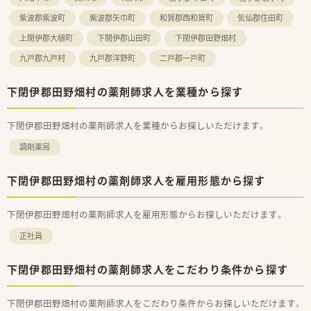
■研修費用の会社負担など、手厚い教育制度を活用して、将来的
紫波郡紫波町
紫波郡矢巾町
和賀郡西和賀町
気仙郡住田町
にどこでも通用する高い専門性と管理能力を身につけたい方に
オススメです。
上閉伊郡大槌町
下閉伊郡山田町
下閉伊郡田野畑村
九戸郡九戸村
九戸郡洋野町
二戸郡一戸町
下閉伊郡田野畑村の薬剤師求人を業種から探す
下閉伊郡田野畑村の薬剤師求人を業種からお探しいただけます。
調剤薬局
下閉伊郡田野畑村の薬剤師求人を雇用形態から探す
下閉伊郡田野畑村の薬剤師求人を雇用形態からお探しいただけます。
正社員
下閉伊郡田野畑村の薬剤師求人をこだわり条件から探す
下閉伊郡田野畑村の薬剤師求人をこだわり条件からお探しいただけます。