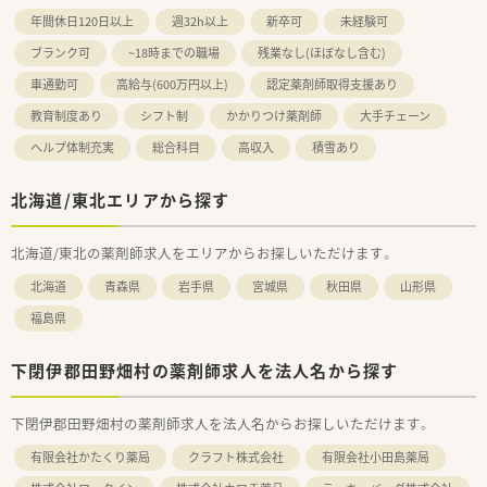
年間休日120日以上
週32h以上
新卒可
未経験可
ブランク可
~18時までの職場
残業なし(ほぼなし含む)
車通勤可
高給与(600万円以上)
認定薬剤師取得支援あり
教育制度あり
シフト制
かかりつけ薬剤師
大手チェーン
ヘルプ体制充実
総合科目
高収入
積雪あり
北海道/東北エリアから探す
北海道/東北の薬剤師求人をエリアからお探しいただけます。
北海道
青森県
岩手県
宮城県
秋田県
山形県
福島県
下閉伊郡田野畑村の薬剤師求人を法人名から探す
下閉伊郡田野畑村の薬剤師求人を法人名からお探しいただけます。
有限会社かたくり薬局
クラフト株式会社
有限会社小田島薬局