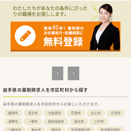
す。
わたしたちがあなたの条件にぴった
■主な応需科目は内科となっており、1日あたりの処方箋枚数は
りの職場をお探しします。
30枚程度のため、落ち着いて一人ひとりの患者様と向き合える
環境です。
■薬剤師は常勤1名とパート2名の体制で運営しており、無理の
ない業務量で地域の方々の健康を支える店舗となります。
【法人特徴について】
■東証プライム上場企業のグループ会社であり、医薬品卸最大手
のネットワークを背景とした業界トップクラスの安定した経営
基盤が魅力です。
■最新のICTシステムを積極的に導入しており、在庫管理の自動
化や監査システムの整備など、薬剤師が業務に集中できる環境で
す。
■東北から沖縄まで全国に店舗を展開しており、大手ならではの
豊富なノウハウと充実した福利厚生制度がしっかりと整ってい
ます。
岩手県の薬剤師求人を市区町村から探す
【こんな方にオススメ】
岩手県の薬剤師求人を市区町村からお探しいただけます。
■年間休日120日以上、土日休み、残業ほぼなしという条件にこ
だわり、私生活と仕事を高いレベルで両立させたい方に最適で
盛岡市
宮古市
大船渡市
花巻市
北上市
久慈市
す。
■経営基盤が安定した東証プライム上場グループで、定年まで安
遠野市
一関市
陸前高田市
釜石市
二戸市
心して長く働ける場所を探している方にぜひ検討いただきたい
八幡平市
奥州市
滝沢市
岩手郡雫石町
岩手郡岩手町
求人です。